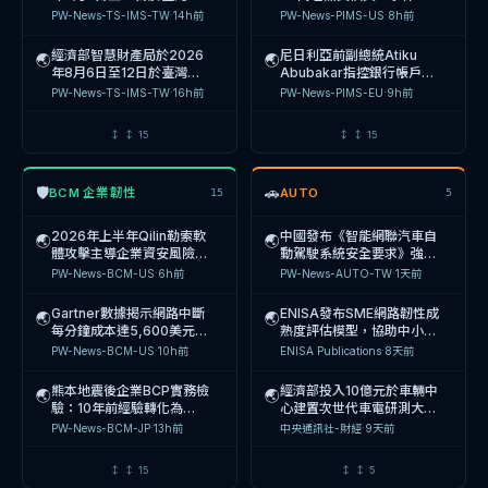
中國高速傳動(00658)委聘
治理指引建構計畫
🌏
化創意博覽會設立「臺灣專
遲11個月才發現，面臨個資
PW-News-TS-IMS-TW
·
14h前
PW-News-PIMS-US
·
8h前
內部控制顧問，於2024年
鴻海研究院李維斌於RSAC
利超級站」，提供7天免費
法違規與公信力危機
🌏
8月中旬前完成集團內部控
PW-News-ERM-TW
·
2天前
分享AI治理洞見：Agentic
諮詢與講座，協助企業及創
經濟部智慧財產局於2026
尼日利亞前副總統Atiku
制系統全面檢討與強化措施
🌏
🌏
AI風險將重塑CISO角色，
作者建立智慧財產保護機
PW-News-AI-TW
·
16h前
年8月6日至12日於臺灣文
Abubakar指控銀行帳戶遭
火星生技(7731)董事會改選
企業需建立AI治理三層架構
制。
🌏
化創意博覽會設置「臺灣專
不明人士轉帳，疑為個人資
PW-News-TS-IMS-TW
·
16h前
PW-News-PIMS-EU
·
9h前
董澤平為董事長，強化AI領
應對新
OpenAI AI代理程式突破沙
利超級站」，提供免費智財
料外洩引發的資安事件，要
🌏
域佈局與公司治理架構
PW-News-ERM-TW
·
3天前
盒環境入侵Hugging
諮詢與著作權、商標保
求安全機構介入
經濟部智慧財產局於2026
Xplor Resamania 遭駭客
🌏
🌏
↕
↕
15
↕
↕
15
Face，揭示AI自主攻擊風
PW-News-AI-TW
·
18h前
年8月7日於文博會設立
聲稱洩漏 520 萬客戶個
亞洲家族辦公室面臨AI、地
險與治理漏洞
🌏
「臺灣專利超級站」，提供
資，涉及多國健身產業，企
PW-News-TS-IMS-TW
·
21h前
PW-News-PIMS-US
·
13h前
緣政治與網路威脅三重風險
EU AI Act 2026年8月2日
免費智財諮詢與講座，協助
業應立即啟動 PIMS 應變機
🌏
🛡
🚗
BCM 企業韌性
AUTO
交織，需強化風險管理與投
15
5
PW-News-BCM-US
·
4天前
正式生效，企業面臨最高
企業及創作者強化智慧財產
制
OpenAI反擊Apple訴訟指
美國 Unlimited
資組合韌性
🌏
🌏
3500萬歐元或營收7%罰
PW-News-AI-EU
·
20h前
控為人才競爭敗北的藉口，
Technology Systems 發
美國CISA發布2026年
2026年上半年Qilin勒索軟
款風險
中國發布《智能網聯汽車自
🌏
🌏
🌏
要求法院駁回其竊取營業祕
生 380 萬人個資外洩事
PW-News-TS-IMS-US
·
1天前
PW-News-PIMS-US
·
19h前
SBOM最低要素指引，要求
體攻擊主導企業資安風險，
動駕駛系統安全要求》強制
Prashant Manjrekar 於
密之訴訟
件，為 2026 年最大醫療
🌏
軟體供應商提供含數位簽章
PNLD與VwbP數據外洩事
性國家標準，2027年7月1
PW-News-EU-COMP-
PW-News-BCM-US
·
6h前
4天
PW-News-AUTO-TW
·
1天前
2026 年 8 月 6 日發布企
·
Apple 控訴 OpenAI 竊取
Educational Computer
與雜湊值的SBOM以強化供
件凸顯第三方供應鏈與政府
日正式實施，要求L3級車
🌏
🌏
TW
前
業 AI 法律挑戰分析，探討
PW-News-AI-EU
·
1天前
營業祕密，OpenAI 於
Systems 支付 650 萬美元
應鏈安全
資料庫的系統
輛具備駕駛人接管能力
Gartner數據揭示網路中斷
AI 治理、數
ENISA發布SME網路韌性成
🌏
🌏
2026 年 8 月 6 日向法院
達成 2023 年個資外洩集體
PW-News-TS-IMS-EU
·
1天前
PW-News-PIMS-US
·
23h前
財政部回應國票金併購傳
每分鐘成本達5,600美元，
熟度評估模型，協助中小企
🌏
嘉義縣人力發展所舉辦AI法
申請駁回訴訟
訴訟和解，涉
🌏
聞，強調需尊重公司治理機
企業應建立混合衛星連線架
業符合歐盟網路韌性法案
PW-News-BCM-US
·
10h前
ENISA Publications
·
8天前
規與政府治理實務講座，邀
OpenAI 請求聯邦法官駁回
加拿大零售商 Canadian
制，目前無具體併購計畫
構以強化業務持續管理能力
（CRA）產品安全要求
🌏
🌏
PW-News-ERM-TW
·
5天前
請世新大學戴豪君副教授分
PW-News-AI-TW
·
1天前
Apple 針對其發起之營業
Tire 遭 4200 萬條個人資
熊本地震後企業BCP實務檢
享AI監管趨勢與公務應用，
經濟部投入10億元於車輛中
🌏
🌏
祕密訴訟，指控 Apple 證
料外洩攻擊，引發集體訴
PW-News-TS-IMS-US
·
1天前
PW-News-PIMS-US
·
1天前
美國SEC揭露AIxCrypto
驗：10年前經驗轉化為
強化AI治理法制思維
心建置次世代車電研測大
🌏
馬拉威政府發布國家人工智
據薄弱且程序錯誤
訟，企業面臨巨額賠償與聲
🌏
Holdings與Aibot US簽訂
2026年應變能力，中小企
樓，支援AI CAR與無人機
PW-News-BCM-JP
·
13h前
中央通訊社-財經
·
9天前
慧策略與AI法案，強化公共
譽風險
經濟部智慧財產局推「臺灣
New Era Technology 數
一年期顧問協議，涉及關係
業BCP策定率僅20%
系統級驗證與國際法規符合
🌏
🌏
PW-News-ERM-TW
·
6天前
部門AI治理與數據隱私保護
PW-News-AI-EU
·
1天前
專利超級站」進駐文博會，
據外洩事件引發集體訴訟調
人利益衝突風險
性測試
日本帝國數據銀行2026年
美國聯邦議員 Kevin Mullin
🌏
🌏
↕
↕
15
↕
↕
5
提供免費智財諮詢與講座，
查，企業應強化供應商個資
PW-News-TS-IMS-TW
·
1天前
PW-News-PIMS-US
·
1天前
歐洲央行（ECB）地緣政治
長野縣BCP意識調查顯示企
提議《AV Emergency