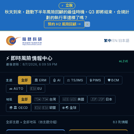
⚡
立秋
秋天到來，啟動下半年風險回顧的最佳時機。Q3 即將結束，合規計
劃的執行率達標了嗎？
預約 H2 風險回顧
→
繁中
/
EN
/
日本語
⚡
即時風險情報中心
LIVE
最後更新：8/7/2026, 6:09:59 PM
全部
🏛
ERM
🤖
AI
⚖
TS/IMS
🔒
PIMS
🛡
BCM
主題
🚗
AUTO
🇪🇺
EU
全部
🇹🇼
🇹🇼 台灣
🇺🇸
🇺🇸 美國
🇯🇵
🇯🇵 日本
地區
🌍
🏛 OECD
🇪🇺
🇪🇺 歐盟
🌐
🌏 全球
全部主題 × 全部地區（依主題分組）
83
則情報