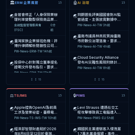
🏛
🤖
ERM 企業風管
AI 治理
15
15
金管會修正「人身保險業辦
特朗普批評美國國會對AI監
🌏
🌏
理利率變動型保險商品業務
管過度，主張放寬數據中心
應注意事項」第7點及第8
建設限制以維持中美AI競爭
金融監督管理委員會
0分
PW-News-AI-TW
·
3h前
·
點，強化資訊揭露與內控機
優勢
(FSC)
前
制，自116年1月1日生
臺南市議員林燕祝質詢臺南
🌏
臺灣家族企業接班危機：許
市府數位治理落後，要求整
🌏
博升律師解析閉鎖性公司與
合110萬張實體卡片為數位
PW-News-AI-TW
·
4h前
信託結合的傳承策略，協助
市民卡，並改善電子鞭炮機
PW-News-ERM-TW
·
14h前
企業主解決經營權與稅負兩
使用率僅9.3%之問題
Cloud Security Alliance
🌏
難
投保中心針對獨立董事提名
發布AI災難性風險附錄計
🌏
證明文件發布指引，要求企
畫，2027年啟動企業AI系
PW-News-AI-TW
·
8h前
業不得僅以被提名人聲明書
統驗證稽覈
PW-News-ERM-TW
·
17h前
作為專業資格證明，並依獨
印度政府強化AI治理框架，
🌏
↕
↕
15
↕
↕
15
立董事設置辦法第5條第4
金管會查處15家銀行涉收受
針對深偽技術
🌏
地政士回扣案，並強化AI防
（Deepfake）要求平臺負
PW-News-AI-EU
·
9h前
詐模型驗證，企業需強化內
擔內容標示、溯源與快速下
PW-News-ERM-TW
·
1天前
⚖
🔒
TS/IMS
PIMS
15
15
控與AI風險管理
架義務，並強化IT Act與
Coders Guild 研究揭示
🌏
特拉華州衡平法院首度針對
95% HR 領導者因 AI 導入
🌏
Apple控告OpenAI及前員
Levi Strauss 遭遇社交工
🌏
🌏
公益公司（PBC）董事受託
面臨工作量增加，呼籲企業
PW-News-AI-EU
·
12h前
工涉及營業祕密，臺積電洩
程攻擊導致員工電腦遭入
義務發布判決，影響企業治
建立 AI 治理框架與人才
Harvard Law School
2
密案判刑10年與6年，企業
侵，企業資料外洩，SEC
PW-News-TS-IMS-TW
·
10h前
PW-News-PIMS-EU
·
5h前
理與風險管理決策
Forum on Corporate
·
天
高雄市政府政風處與三方簽
AI治理與人才流動風險急需
規定須揭露重大事件
🌏
Governance
前
署AI誠信治理MOU，啟動
強化
經濟部智慧財產局於2026
韓國民主黨遭駭客入侵洩漏
🌏
🌏
三年期公部門AI風險管理與
PW-News-AI-TW
·
14h前
年8月6日至12日於臺灣文
1.7萬名黨員個資，事件延