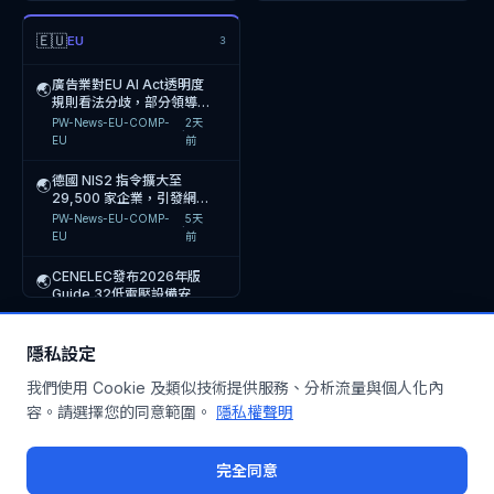
🌏
嘉義縣政府邀請世新大學戴
協助企業建立保護機制
管理與風險分級機制
🌏
反向壓力測試揭示銀行風險
業策定率降至20.6%，中
Response Coordination
PW-News-BCM-JP
·
18h前
PW-News-AUTO-EU
·
9天前
豪君副教授舉辦AI法規與政
經濟部智慧財產局「臺灣專
韓國金融服務委員會因
評估缺口，要求110家受監
小企業資源不足成核心障礙
Ac
🌏
🌏
PW-News-ERM-US
·
7天前
🇪🇺
府治理實務講座，探討AI應
EU
3
PW-News-AI-TW
·
1天前
利超級站」進駐2026臺灣
Lotte Card資料外洩事件
管銀行強化風險識別能力
熊本地震引發BCP再設計浪
用法律風險與治理機制
歐盟委員會發布 EU Cyber
🌏
🌏
文博會提供免費智財諮詢與
處以350萬美元罰款並暫停
PW-News-TS-IMS-TW
·
1天前
PW-News-PIMS-EU
·
1天前
瀚華金控(03903.HK)因內
潮，企業應強化危機應變能
Resilience Act 實施指
🌏
嘉義縣政府邀世新大學戴豪
講座，協助文創企業強化智
廣告業對EU AI Act透明度
部分業務，影響297萬客戶
🌏
🌏
部控制審查進行中持續停
力與員工安全管理機制
引，要求製造商與軟體開發
PW-News-BCM-JP
·
18h前
PW-News-EU-COMP-
11天
君副教授分享AI法規與政府
慧財產權保護意識
規則看法分歧，部分領導者
個資安全
·
經濟部智慧財產局2026年
財政部針對EZWAY易利委
牌，委任羅申美香港商業諮
商強化產品網路韌性與事件
🌏
🌏
PW-News-ERM-TW
·
7天前
EU
前
治理實務，強化AI時代公部
認為實質影響有限，企業應
PW-News-AI-TW
·
1天前
PW-News-EU-COMP-
2天
於臺灣文化創意博覽會設置
個資爭議發布三點澄清，強
詢有限公司為內部控制顧問
報
·
NetApp 收購 JetStream
門法遵能力
評估AI應用合規風險
🌏
EU
前
「臺灣專利超級站」，提供
調其為委任工具而非強制使
PW-News-TS-IMS-TW
·
1天前
PW-News-PIMS-TW
·
1天前
金管會強制金控與本國銀行
Software 以強化
🌏
嘉義縣政府邀請世新大學戴
文創品牌專利、商標及著作
用，並強調資安符合國際級
🌏
設置提名委員會，並提高獨
VMware 虛擬化環境的災
PW-News-BCM-US
·
1天前
豪君副教授舉辦「AI法規與
權諮詢服務
德國 NIS2 指令擴大至
認證，企業應強化個資委
🌏
經濟部智慧財產局於2026
臺北地檢署檢察官李安兒依
立董事進修時數，強化公司
難復原能力，強化企業業務
🌏
🌏
PW-News-ERM-TW
·
7天前
政府治理實務」講座，探討
29,500 家企業，引發網路
PW-News-AI-TW
·
1天前
年8月6日至12日於臺灣文
檢舉信查出黃柏崴、王大偉
治理監督機制
持
NetApp 收購 JetStream
AI應用法律風險與治理機制
安全人才需求激增與 AI 訓
🌏
PW-News-EU-COMP-
5天
化創意博覽會設置「臺灣專
涉共諜案，兩人因非法蒐集
PW-News-TS-IMS-TW
·
1天前
PW-News-PIMS-TW
·
1天前
·
資安院任命龔化中為第三任
Software 強化 VMware
練課程熱潮
🌏
EU
前
利超級站」，提供專利、商
及利用個資遭起訴，已遭收
院長，強化產業界資安治理
雲端災難復原能力，協助企
PW-News-BCM-TW
·
1天前
標及著作權諮詢服務，
押禁見4個月
經濟部智慧財產局於2026
美國加州東區聯邦地方法院
與供應鏈安全管理，因應AI
業降低雲端遷移成本
🌏
🌏
PW-News-EU-COMP-
7天
CENELEC發布2026年版
🌏
·
年8月6日於文博會設置臺
受理消費者對 Paidwork
資安威脅與內部資安事件後
TW
前
Jefferson County 申請
Guide 32低電壓設備安全
🌏
灣專利超級站，提供文創業
LLC 2300萬用戶個資外洩
果
PW-News-TS-IMS-TW
·
1天前
PW-News-PIMS-US
·
2天前
20 萬美元 SLCGP 補助強
風險評鑑與降低風險指引，
CEN-CENELEC-
8天
者專利、商標及著作權諮詢
的集體訴訟案，因2026年
·
化網路安全與基礎設施韌
企業需依此更新風險管理機
PW-News-BCM-US
·
1天前
Newsroom
前
服務，強化智財權保護能
3月資料
📖 風險小百科
OpenAI 請求法官駁回
Brown Health Medical
查看全部 →
性，以應對數位時代資安威
制
🌏
🌏
隱私設定
Apple 針對其竊取營業祕
Group-MA 發生 311,000
脅
Dallas任命James
🌏
密的訴訟，指控無實質依據
筆個人資料外洩事件，涉及
PW-News-TS-IMS-US
·
1天前
PW-News-PIMS-US
·
2天前
我們使用 Cookie 及類似技術提供服務、分析流量與個人化內
Wilkinson為新任資訊安全
醫療與財務資訊
長，強化城市網路韌性與數
●
Risk News LIVE ·
243
則
·
每小時自動更新
容。請選擇您的同意範圍。
PW-News-BCM-EU
·
1天前
隱私權聲明
OpenAI 請求法院駁回
美國 AutoAPS LLC 醫療資
位服務安全
🌏
🌏
Apple 針對其竊取營業祕
料外洩事件：1,591名個人
Gartner數據揭示網路中斷
🌏
密的訴訟，主張其新產品為
資料遭洩漏，引發集體訴訟
PW-News-TS-IMS-US
·
1天前
PW-News-PIMS-US
·
2天前
每分鐘成本達5,600美元，
完全同意
獨立開發成果
調查，企業面臨法律賠償與
企業應導入混合衛星連線強
PW-News-BCM-US
·
1天前
監管責任