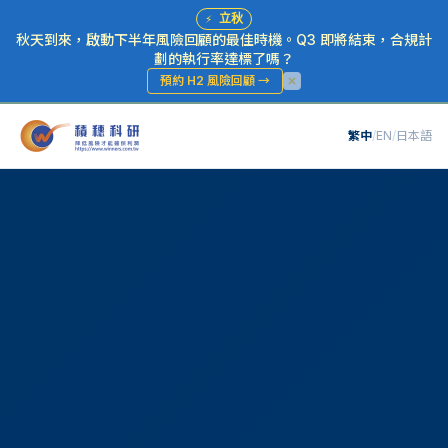
⚡
立秋
秋天到來，啟動下半年風險回顧的最佳時機。Q3 即將結束，合規計
劃的執行率達標了嗎？
預約 H2 風險回顧
→
繁中
/
EN
/
日本語