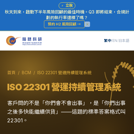
⚡
立秋
秋天到來，啟動下半年風險回顧的最佳時機。Q3 即將結束，合規計
劃的執行率達標了嗎？
預約 H2 風險回顧
→
繁中
/
EN
/
日本語
首頁
/
BCM
/
ISO 22301 營運持續管理系統
ISO 22301 營運持續管理系統
客戶問的不是「你們會不會出事」，是「你們出事
之後多快能繼續供貨」——這題的標準答案格式叫
22301。