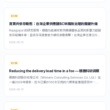
BCM
買賣共依存動態：台灣企業供應鏈BCM風險治理的關鍵升級
Rajagopal 的研究發現，通路功能績效對供應鏈關係品質的影響力超越
依存結構本身，且依存深度會放大績效波動衝擊。台灣企業在建立ISO
22301合規BCP時，應升級靜態供應商清單為「依存×績效」動態治理
2026-05-13
矩陣，將RTO/RPO目標設定與關鍵供應商響應能力連結，確保業務持
續計畫在供應鏈共依存壓力下真
BCM
Reducing the delivery lead time in a foo — 積穗科研洞察
積穗科研股份有限公司（Winners Consulting Services Co. Ltd.）從
一篇2009年發表、迄今已累計100次引用的六標準差實證研究中，提
煉出一個對台灣企業業務持續管理（BCM）極具啟發性的核心洞見：
2026-05-13
流程佈局優化這一單一結構性干預，可在不大幅增加資源投入的前提
下，將缺陷肇因