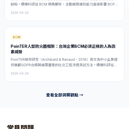
缺陷。積穗科研從 BCM 視角解析：主動威脅識別能力直接影響 BCP
的啟動時機與 RTO 達成率。台灣企業應將主動偵測機制納入 ISO
2026-04-24
22301 業務衝擊分析（BIA）框架，確保業務持續管理真正具備前瞻性
韌性。
BCM
PoinTER人型防火牆框架：台灣企業BCM必須正視的人為因
素威脅
PoinTER框架研究（Archibald & Renaud，2019）首次為中小企業提
供兼顧GDPR合規與倫理審查的社交工程滲透測試方法。積穗科研從
BCM實務視角解析：員工韌性是ISO 22301合規中最常被低估的環
2026-04-24
節，台灣企業應將人為威脅納入BIA，並設定對應的RTO/RPO目標，
才能建立真正完
查看全部洞察觀點 →
常見問題