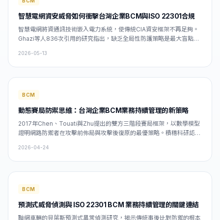
BCM
智慧電網資安威脅如何衝擊台灣企業BCM與ISO 22301合規
智慧電網將資通訊技術嵌入電力系統，使傳統CIA資安框架不再足夠。
Ghazi等人836次引用的研究指出，缺乏全局性防護策略是最大盲點。
台灣企業建立ISO 22301 BCM機制時，必須在BIA中納入ICS/SCADA
2026-05-13
攻擊情境，才能確保RTO目標的真實可達成性。
BCM
動態賽局防禦思維：台灣企業BCM業務持續管理的新策略
2017年Chen、Touati與Zhu提出的雙方三階段賽局框架，以數學模型
證明網路防禦者在攻擊前佈局與攻擊後復原的最優策略。積穗科研認為
此研究對台灣企業依ISO 22301建立業務持續計畫（BCP）具有深刻意
2026-04-24
義：BCM必須從靜態文件升級為動態防禦機制，設定科學化RTO/RPO
目標，並以「最惡意攻擊
BCM
預測式威脅偵測與 ISO 22301 BCM 業務持續管理的關鍵連結
聯網車輛的貝葉斯預測式異常偵測研究，揭示傳統事後比對防禦的根本