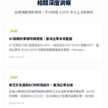
相關深度洞察
由積穗顧問群撰寫，平均每篇 6,000 字以上深度解析
BCM
AI 驅動的業務持續管理：臺灣企業未來藍圖
AI 可降低 SME 營運成本約 40%。若未結合 ISO 22301 建構 BCP，臺
灣企業在 2026‑2030 年間將面臨顯著營收風險。Winners
Consulting Services Co., Ltd. 提供完整 BCM 諮詢與 AI 整合服務，
2026-06-07
協助快速達標。
BCM
零交叉失真與BCM效能提升：臺灣企業必讀
本篇以積穗科研的顧問視角說明零交叉失真對業務持續管理（BCM）
的衝擊，並提供ISO 22301、BCM與BCP落實的具體步驟。首句即指
出若不處理可致營運損失高達10%。
2026-06-07