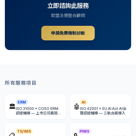
立即諮詢此服務
歐盟法遵整合顧問
申請免費機制診斷
所有服務項目
ERM
AI
🏛
🤖
ISO 31000 × COSO ERM
ISO 42001 × EU AI Act AI治
認證輔導 — 上市公司風險治
理認證輔導 — 三軌合規導入
理導入
TS/IMS
PIMS
📋
🔒