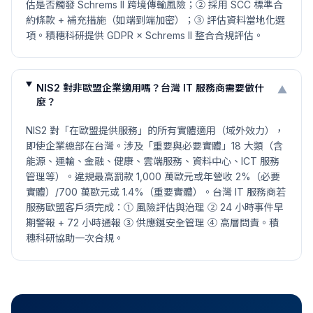
估是否觸發 Schrems II 跨境傳輸風險；② 採用 SCC 標準合
約條款 + 補充措施（如端到端加密）；③ 評估資料當地化選
項。積穗科研提供 GDPR × Schrems II 整合合規評估。
NIS2 對非歐盟企業適用嗎？台灣 IT 服務商需要做什
▼
麼？
NIS2 對「在歐盟提供服務」的所有實體適用（域外效力），
即使企業總部在台灣。涉及「重要與必要實體」18 大類（含
能源、運輸、金融、健康、雲端服務、資料中心、ICT 服務
管理等）。違規最高罰款 1,000 萬歐元或年營收 2%（必要
實體）/700 萬歐元或 1.4%（重要實體）。台灣 IT 服務商若
服務歐盟客戶須完成：① 風險評估與治理 ② 24 小時事件早
期警報 + 72 小時通報 ③ 供應鏈安全管理 ④ 高層問責。積
穗科研協助一次合規。