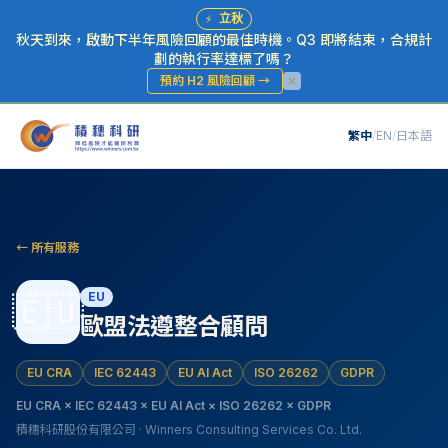
⚡
立秋
秋天到來，啟動下半年風險回顧的最佳時機。Q3 即將結束，合規計
劃的執行率達標了嗎？
預約 H2 風險回顧
→
繁中
/
EN
/
日本語
← 所有服務
EU
🇪🇺
歐盟法遵整合顧問
EU CRA
IEC 62443
EU AI Act
ISO 26262
GDPR
EU CRA × IEC 62443 × EU AI Act × ISO 26262 × GDPR
積穗科研股份有限公司 · Winners Consulting Services Co. Ltd.