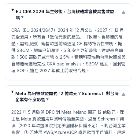
EU CRA 2026 年生效後，台灣軟體業會被禁售歐盟
▼
嗎？
CRA（EU 2024/2847）2024 年 12 月公告、2027 年 12 月
完全適用，所有含「數位元素的產品」（軟體、含韌體的硬
體、雲端服務）銷售歐盟前須通過 CE 標誌符合性聲明、提
供 SBOM、揭露已知漏洞、5 年安全更新義務。違規最高罰
款 1,500 萬歐元或年營收 2.5%。積穗科研協助台灣軟體業與
含韌體硬體廠完成 CRA gap analysis、SBOM 建立、漏洞管
理 SOP，搶在 2027 年截止前取得合規。
Meta 為何被歐盟開罰 12 億歐元？Schrems II 對台灣
▼
企業有什麼影響？
2023 年 5 月歐盟 DPC 對 Meta Ireland 開罰 12 億歐元，理
由是 Meta 將歐盟用戶資料傳輸至美國，違反 Schrems II 判
決（2020 年歐盟法院判定美國隱私保護不足）。對台灣企業
影響：① 若使用 AWS/Azure/GCP 處理歐盟用戶資料，須評