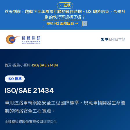
⚡
立秋
秋天到來，啟動下半年風險回顧的最佳時機。Q3 即將結束，合規計
劃的執行率達標了嗎？
預約 H2 風險回顧
→
繁中
/
EN
/
日本語
首頁
›
風險小百科
›
ISO/SAE 21434
ISO 標準
ISO/SAE 21434
車用道路車輛網路安全工程國際標準，規範車輛開發生命週
期的網路安全工程實踐。
由
積穗科研股份有限公司
整理提供