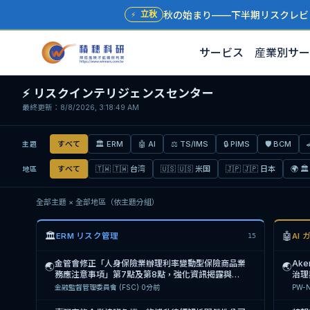
秋の始まり——下半期リスクレビ
⚡
立秋
サービス
産業別サー
⚡
リスクインテリジェンスセンター
最終更新：8/8/2026, 3:18:49 AM
すべて
🏛
ERM
🤖
AI
⚖
TS/IMS
🔒
PIMS
🛡
BCM
主題
すべて
🇹🇼
🇹🇼 台湾
🇺🇸
🇺🇸 米国
🇯🇵
🇯🇵 日本
🌍
🏛
地區
全部主題 × 全部地區（依主題分組）
🏛
🤖
ERM リスク管理
AI
15
金管會修正「人身保險業辦理利率變動型保險商品業
Ake
🌏
🌏
務應注意事項」第7點及第8點，強化資訊揭露與內
治理
控機制，自116年1月1日生
金融監督管理委員會 (FSC)
·
0分前
PW-N