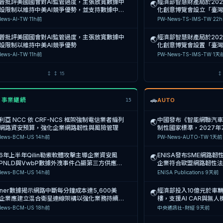
普批評美國國會對AI監管過度，主張放寬數據中
經濟部智慧財產局於202
🌏
設限制以維持中美AI競爭優勢，並支持數據中心
化創意博覽會設立「臺灣
發電設施以解決電力需
費諮詢與講座，協助企
ews-AI-TW
·
11h前
PW-News-TS-IMS-TW
·
22
機制。
普批評美國國會對AI監管過度，主張放寬數據中
經濟部智慧財產局於202
🌏
設限制以維持中美AI競爭優勢
化創意博覽會設置「臺
財諮詢與著作權、商標
ews-AI-TW
·
11h前
PW-News-TS-IMS-TW
·
1天
市議員林燕祝質詢臺南市府數位治理落後，要求
經濟部智慧財產局於20
🌏
↕
↕
15
110萬張實體卡片為數位市民卡，並改善電子鞭
「臺灣專利超級站」，
使用率僅9.3%之問題
助企業及創作者強化智
ews-AI-TW
·
12h前
PW-News-TS-IMS-TW
·
1天
🚗
M 事業継続
AUTO
15
ud Security Alliance發布AI災難性風險附錄計
OpenAI反擊Apple
🌏
2027年啟動企業AI系統驗證稽覈
口，要求法院駁回其竊
利亞 NCC 依 CRF-NCS 框架強制電信業者編列
中國發布《智能網聯汽
🌏
ews-AI-TW
·
17h前
PW-News-TS-IMS-US
·
1天
網路資安預算，強化企業網路韌性與風險管理
制性國家標準，2027年
車輛具備駕駛人接管能
News-BCM-US
·
14h前
PW-News-AUTO-TW
·
1天前
政府強化AI治理框架，針對深偽技術
Apple 控訴 OpenAI
🌏
eepfake）要求平臺負擔內容標示、溯源與快速
2026 年 8 月 6 日
26年上半年Qilin勒索軟體攻擊主導企業資安風
ENISA發布SME網路
🌏
義務，並強化IT Act與
ews-AI-EU
·
18h前
PW-News-TS-IMS-EU
·
1天
PNLD與VwbP數據外洩事件凸顯第三方供應鏈
企業符合歐盟網路韌性法
府資料庫的系統
News-BCM-US
·
14h前
ENISA Publications
·
9天前
ers Guild 研究揭示 95% HR 領導者因 AI 導入
OpenAI 請求聯邦法官駁
🌏
工作量增加，呼籲企業建立 AI 治理框架與人才
業祕密訴訟，指控 App
rtner數據揭示網路中斷每分鐘成本達5,600美
經濟部投入10億元於車
🌏
ews-AI-EU
·
20h前
PW-News-TS-IMS-US
·
1天
企業應建立混合衛星連線架構以強化業務持續管
樓，支援AI CAR與無
力
合性測試
News-BCM-US
·
18h前
中央通訊社-財經
·
9天前
市政府政風處與三方簽署AI誠信治理MOU，啟
經濟部智慧財產局推「
🌏
年期公部門AI風險管理與治理指引建構計畫
會，提供免費智財諮詢