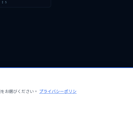
lin 提議《AV Emergency
↕
↕
5
前
on Ac
前
專利超級站」進駐2026臺
諮詢與講座，協助文創企業強
Resilience Act 實施指
前
開發商強化產品網路韌性與事
1天前
6年於臺灣文化創意博覽會設
，提供文創品牌專利、商標及
前
6年8月6日至12日於臺灣文
灣專利超級站」，提供專利、
，
前
26年8月6日於文博會設置臺
創業者專利、商標及著作權諮
護能
前
囲をお選びください。
プライバシーポリシ
Apple 針對其竊取營業祕密
據
前
Apple 針對其竊取營業祕密
為獨立開發成果
前