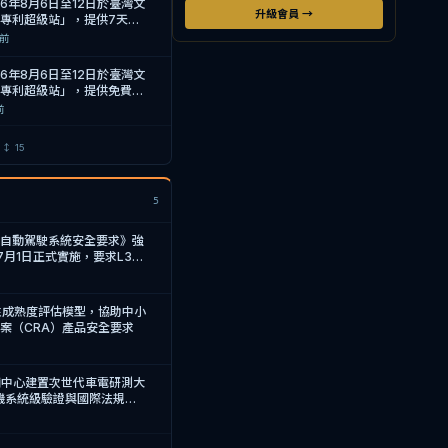
6年8月6日至12日於臺灣文
升級會員 →
專利超級站」，提供7天免
業及創作者建立智慧財產保護
h前
6年8月6日至12日於臺灣文
灣專利超級站」，提供免費智
保
前
26年8月7日於文博會設立
↕
↕
15
提供免費智財諮詢與講座，協
慧財產
前
5
訴訟指控為人才競爭敗北的藉
取營業祕密之訴訟
車自動駕駛系統安全要求》強
前
7月1日正式實施，要求L3級
力
 竊取營業祕密，OpenAI 於
向法院申請駁回訴訟
韌性成熟度評估模型，協助中小
前
案（CRA）產品安全要求
回 Apple 針對其發起之營
le 證據薄弱且程序錯誤
輛中心建置次世代車電研測大
前
人機系統級驗證與國際法規符
臺灣專利超級站」進駐文博
與講座，協助企業建立保護機