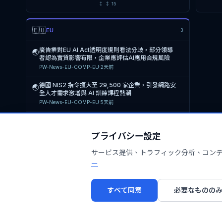
🌏
韓國民主黨遭駭客入侵洩漏1.7萬名黨員個資，事件
熊本
🌏
🌏
↕
↕
15
險交織，需強化風險管理與投資組合韌性
PW-N
延遲11個月才發現，面臨個資法違規與公信力危機
20
PW-News-BCM-US
·
4天前
PW-News-PIMS-US
·
16h前
PW-N
鴻海
🌏
🇪🇺
EU
3
美國CISA發布2026年SBOM最低要素指引，要求軟
Ag
🌏
尼日利亞前副總統Atiku Abubakar指控銀行帳戶遭
日本
🌏
🌏
體供應商提供含數位簽章與雜湊值的SBOM以強化供
理三
PW-N
未授權轉帳，疑為個人資料外洩引發的資安事件
企業
應鏈安全
廣告業對EU AI Act透明度規則看法分歧，部分領導
🌏
PW-News-EU-COMP-TW
·
5天前
障礙
PW-News-PIMS-US
·
18h前
PW-N
者認為實質影響有限，企業應評估AI應用合規風險
Op
🌏
PW-News-EU-COMP-EU
·
2天前
財政部回應國票金併購傳聞，強調需尊重公司治理機
Fa
🌏
尼日利亞前副總統Atiku Abubakar指控銀行帳戶遭
熊本
🌏
🌏
制，目前無具體併購計畫
PW-N
不明人士轉帳，疑為個人資料外洩引發的資安事件，
能力
德國 NIS2 指令擴大至 29,500 家企業，引發網路安
🌏
PW-News-ERM-TW
·
5天前
要求安全機構介入
PW-News-PIMS-EU
·
18h前
PW-N
全人才需求激增與 AI 訓練課程熱潮
EU
🌏
PW-News-EU-COMP-EU
·
5天前
美國SEC揭露AIxCrypto Holdings與Aibot US簽訂
35
🌏
Xplor Resamania 遭駭客聲稱洩漏 520 萬客戶個
Net
🌏
🌏
一年期顧問協議，涉及關係人利益衝突風險
PW-N
資，涉及多國健身產業，企業應立即啟動 PIMS 應變
VM
CENELEC發布2026年版Guide 32低電壓設備安全
🌏
PW-News-ERM-TW
·
7天前
機制
務持
PW-News-PIMS-US
·
22h前
PW-
風險評鑑與降低風險指引，企業需依此更新風險管理
Pra
🌏
プライバシー設定
機制
CEN-CENELEC-Newsroom
·
8天前
歐洲央行（ECB）地緣政治反向壓力測試揭示銀行風
業 
🌏
美國 Unlimited Technology Systems 發生 380
日本
🌏
🌏
險評估缺口，要求110家受監管銀行強化風險識別能
PW-N
萬人個資外洩事件，為 2026 年最大醫療
業應
サービス提供、トラフィック分析、コンテン
力
PW-News-ERM-US
·
7天前
PW-News-PIMS-US
·
1天前
PW-N
ー
嘉義
🌏
瀚華金控(03903.HK)因內部控制審查進行中持續停
邀請
🌏
Educational Computer Systems 支付 650 萬美
Net
🌏
🌏
牌，委任羅申美香港商業諮詢有限公司為內部控制顧
用，
PW-N
元達成 2023 年個資外洩集體訴訟和解，涉
雲端
すべて同意
必要なものの
問
PW-News-ERM-TW
·
7天前
PW-News-PIMS-US
·
1天前
PW-
馬拉
🌏
金管會強制金控與本國銀行設置提名委員會，並提高
共部
🌏
加拿大零售商 Canadian Tire 遭 4200 萬條個人資
Jef
🌏
🌏
獨立董事進修時數，強化公司治理監督機制
PW-N
料外洩攻擊，引發集體訴訟，企業面臨巨額賠償與聲
化網