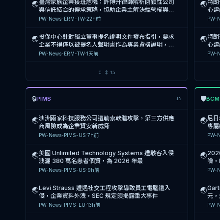
臺灣家族企業接班危機：許博升律師解析閉鎖性公司
特朗
🌏
🌏
與信託結合的傳承策略，協助企業主解決經營權與稅
心建
負兩難
自建
PW-News-ERM-TW
·
22h前
PW-N
投保中心針對獨立董事提名證明文件發布指引，要求
特朗
🌏
🌏
企業不得僅以被提名人聲明書作為專業資格證明，並
心建
依獨立董事設置辦法第5條第4
PW-News-ERM-TW
·
1天前
PW-N
金管會查處15家銀行涉收受地政士回扣案，並強化AI
臺南
🌏
🌏
↕
↕
15
防詐模型驗證，企業需強化內控與AI風險管理
整合
炮機
PW-News-ERM-TW
·
1天前
PW-N
🔒
🛡
PIMS
BC
15
特拉華州衡平法院首度針對公益公司（PBC）董事受
Clo
🌏
🌏
託義務發布判決，影響企業治理與風險管理決策
畫，
澳洲兩家科技服務公司遭勒索軟體攻擊，第三方供應
尼日
🌏
🌏
Harvard Law School Forum on Corporate
2天
PW-N
商風險成為企業資安新威脅
專屬
·
Governance
前
PW-News-PIMS-US
·
7h前
PW-
印度
🌏
中國高速傳動(00658)委聘內部控制顧問，於2024
（D
🌏
美國 Unlimited Technology Systems 遭駭客入侵
20
🌏
🌏
年8月中旬前完成集團內部控制系統全面檢討與強化
下架
PW-N
洩漏 380 萬名患者個資，為 2026 年最
險，
措施
PW-News-ERM-TW
·
2天前
與政
PW-News-PIMS-US
·
9h前
PW-
Cod
🌏
火星生技(7731)董事會改選董澤平為董事長，強化AI
面臨
🌏
Levi Strauss 遭遇社交工程攻擊導致員工電腦遭入
Ga
🌏
🌏
領域佈局與公司治理架構
PW-N
侵，企業資料外洩，SEC 規定須揭露重大事件
元，
PW-News-ERM-TW
·
3天前
理能
PW-News-PIMS-EU
·
13h前
PW-
高雄
🌏
亞洲家族辦公室面臨AI、地緣政治與網路威脅三重風
動三