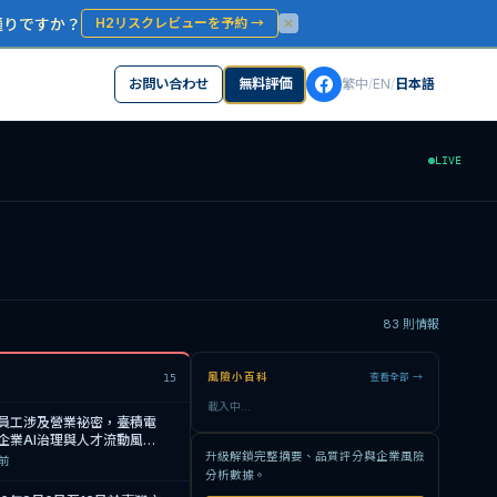
通りですか？
H2リスクレビューを予約
→
お問い合わせ
無料評価
繁中
/
EN
/
日本語
LIVE
83
則情報
風險小百科
查看全部 →
15
載入中...
及前員工涉及營業祕密，臺積電
企業AI治理與人才流動風險
升級解鎖完整摘要、品質評分與企業風險
h前
分析數據。