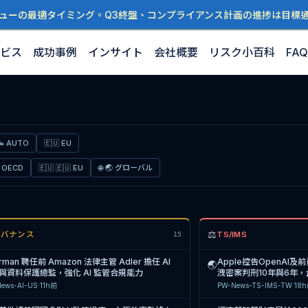
ューの最適タイミング。Q3終盤、コンプライアンス計画の進捗は目標
ビス
成功事例
インサイト
会社概要
リスク小百科
FAQ
🚗
AUTO
🇪🇺
EU
 OECD
🇪🇺
🇪🇺 EU
🌐
🌏 グローバル
⚖
 ガバナンス
TS/IMS
15
rman 聘任前 Amazon 法律主管 Adler 擔任 AI
Apple控告OpenAI
🌏
與資料保護總監，強化 AI 監管合規能力
洩密案判刑10年與6年，
急需強化
ews-AI-US
·
11h前
PW-News-TS-IMS-TW
·
18