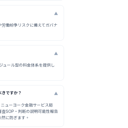
▼
や労働紛争リスクに備えてガバナ
▼
はモジュール型の料金体系を提供し
べきですか？
▼
とされ、ニューヨーク金融サービス局
ム審査SOP・判断の説明可能性報告
未然に防ぎます。