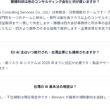
積穗科研は他のコンサルティング会社と何が違いますか？
Consulting Services Co., Ltd.）は実務派・分野横断のチー
専門性を一つのチームに統合し、案件は副社長クラス以上のコンサルタ
認証取得まで一貫して伴走します。積穗は四大会計事務所と同水準の品
とともに、四大より競争力のある価格で提供します。企業体質を本気で
EU AI 法はいつ施行され、台湾企業にも適用されますか？
月に発効し、高リスク AI システムは 2026 年までに対応が必要です。製品や
ます。
台湾の AI 基本法の現状は？
年に成立し、下位規制は現在策定中です。Winners が最新の規制動向を追