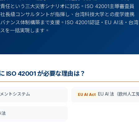
責任という三大災害シナリオに対応。ISO 42001主導審査員
を持つ副社長級コンサルタントが指揮し、台湾科技大学との産学連携
ナンス体制構築まで支援。ISO 42001認証・EU AI法・台湾
ンスを一括実現します。
 ISO 42001 が必要な理由は？
マネジメントシステム
EU AI 法（欧州人
EU AI Act
本法