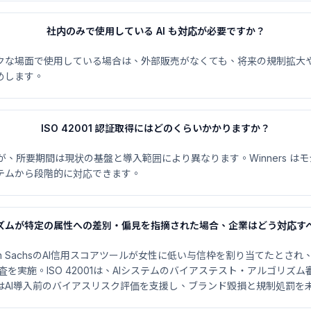
社内のみで使用している AI も対応が必要ですか？
クな場面で使用している場合は、外部販売がなくても、将来の規制拡大
めします。
ISO 42001 認証取得にはどのくらいかかりますか？
すが、所要期間は現状の基盤と導入範囲により異なります。Winners 
テムから段階的に対応できます。
リズムが特定の属性への差別・偏見を指摘された場合、企業はどう対応す
Goldman SachsのAI信用スコアツールが女性に低い与信枠を割り当てた
調査を実施。ISO 42001は、AIシステムのバイアステスト・アルゴリズ
はAI導入前のバイアスリスク評価を支援し、ブランド毀損と規制処罰を