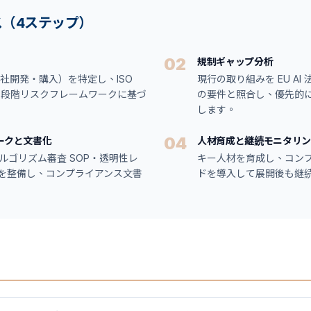
（4ステップ）
02
規制ギャップ分析
自社開発・購入）を特定し、ISO
現行の取り組みを EU AI 法
 法の 4 段階リスクフレームワークに基づ
の要件と照合し、優先的
します。
04
ークと文書化
人材育成と継続モニタリン
アルゴリズム審査 SOP・透明性レ
キー人材を育成し、コン
を整備し、コンプライアンス文書
ドを導入して展開後も継