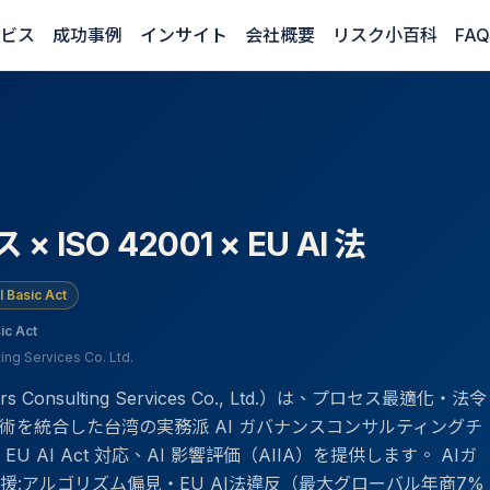
ビス
成功事例
インサイト
会社概要
リスク小百科
FAQ
× ISO 42001 × EU AI 法
I Basic Act
ic Act
 Services Co. Ltd.
onsulting Services Co., Ltd.）は、プロセス最適化・法令
術を統合した台湾の実務派 AI ガバナンスコンサルティングチ
EU AI Act 対応、AI 影響評価（AIIA）を提供します。 AIガ
入支援:アルゴリズム偏見・EU AI法違反（最大グローバル年商7%