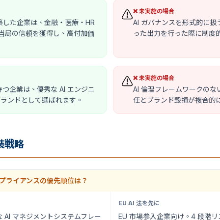
❌ 未実施の場合
⚠️
構築した企業は、金融・医療・HR
AI ガバナンスを形式的に扱
制当局の信頼を獲得し、高付加価
った出力を行った際に制度
❌ 未実施の場合
⚠️
持つ企業は、優秀な AI エンジニ
AI 倫理フレームワークのな
ブランドとして選ばれます。
任とブランド毀損が複合的
装戦略
 — コンプライアンスの優先順位は？
EU AI 法を先に
 AI マネジメントシステムフレー
EU 市場参入企業向け。4 段階