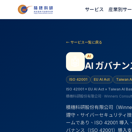
サービス
産業別サー
← サービス一覧に戻る
AI
🤖
AI ガバナンス 
ISO 42001
EU AI Act
Taiwan A
ISO 42001 × EU AI Act × Taiwan AI Bas
積穗科研股份有限公司 · Winners Consulting
積穗科研股份有限公司（Winners C
遵守・サイバーセキュリティ技
ームであり、ISO 42001 導入、
バナンス（ISO 42001）導