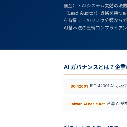
罰金）・AIシステム失効の法的
（Lead Auditor）資格
を背景に、AIリスク分類からガバ
AI基本法の三軌コンプライア
AI ガバナンスとは？企業に
ISO 42001 AI 
ISO 42001
台湾 AI 基
Taiwan AI Basic Act