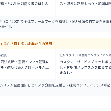
。EU AI 法対応文書のほとん
ス。違反に制裁金あり。範囲は
ISO 42001 で全体フレームワークを構築し、EU AI 法の特定要件
ト最小化。
該当するか？最も多い企業からの質問
ス必須）
低リスク AI（自主的コンプライアン
・司法判断・重要インフラ管理に
カスタマーサービスチャットボ
強制要件、違反は最大グローバル売上
信。透明性メカニズムを推奨す
定なし。
AI システム全面棚卸しとリスク分類を支援し、強制コンプライアンスが