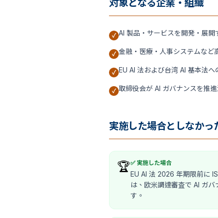
対象となる企業・組織
AI 製品・サービスを開発・展開
✓
金融・医療・人事システムなど高
✓
EU AI 法および台湾 AI 基
✓
取締役会が AI ガバナンスを
✓
実施した場合としなかっ
✅ 実施した場合
🏆
EU AI 法 2026 年期限前に
は、欧米調達審査で AI ガ
す。