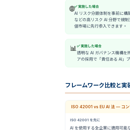
✅ 実施した場合
🌐
AI リスク分類体制を事前に
などの高リスク AI 分野で規
値市場に先行参入できます。
✅ 実施した場合
📊
透明な AI ガバナンス機構を
アの採用で「責任ある AI」
フレームワーク比較と実
ISO 42001 vs EU AI 法
ISO 42001 を先に
AI を使用する全企業に適用可能な