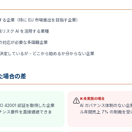
する企業（特に EU 市場進出を目指す企業）
リスク AI を活用する業種
本法への対応が必要な多国籍企業
推進決定しているが、どこから始めるか分からない企業
た場合の差
❌ 未実施の場合
⚠️
 ISO 42001 認証を取得した企業
AI ガバナンス体制のない企業
バナンス要件を直接通過できま
ル年間売上 7% の制裁を