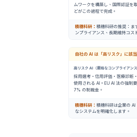
ムワークを構築し、国際認証を取得
どがこの過程で完成。
積穗科研：
積穗科研の推奨：まず 
ンプライアンス、長期維持コス
自社の AI は「高リスク」に
高リスク AI（厳格なコンプライアン
採用選考・信用評価・医療診断
使用される AI。EU AI 法の
7% の制裁金。
積穗科研：
積穗科研は企業の 
なシステムを明確化します。