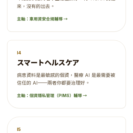
來，沒有的出去。
主軸：
車用資安合規輔導
→
I4
スマートヘルスケア
病患資料是最敏感的個資，醫療 AI 是最需要被
信任的 AI——兩者你都要治理好。
主軸：
個資隱私管理（PIMS）輔導
→
I5