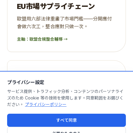
EU市場サプライチェーン
歐盟用六部法律重畫了市場門檻——分開應付
會做六次工，整合應對只做一次。
主軸：
歐盟合規整合輔導
→
I6
DX推進企業
プライバシー設定
サービス提供、トラフィック分析、コンテンツのパーソナライ
轉型把企業的命脈搬上數位系統——韌性與治
ズのため Cookie 等の技術を使用します。同意範囲をお選びく
理沒跟上，速度就是風險。
ださい。
プライバシーポリシー
主軸：
企業風險管理（ERM）輔導
→
すべて同意