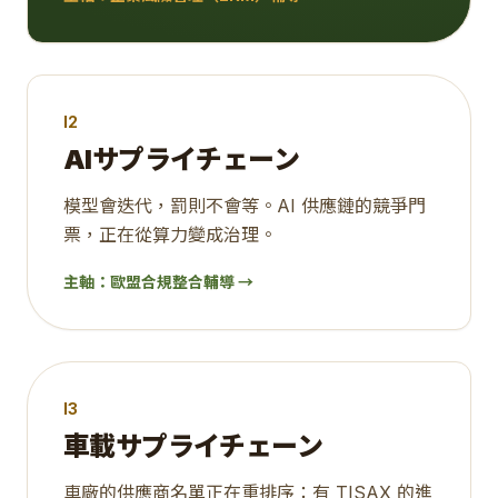
I2
AIサプライチェーン
模型會迭代，罰則不會等。AI 供應鏈的競爭門
票，正在從算力變成治理。
主軸：
歐盟合規整合輔導
→
I3
車載サプライチェーン
車廠的供應商名單正在重排序：有 TISAX 的進