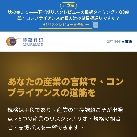
⚡
立秋
秋の始まり——下半期リスクレビューの最適タイミング。Q3終
盤、コンプライアンス計画の進捗は目標通りですか？
H2リスクレビューを予約
→
繁中
/
EN
/
日本語
あなたの産業の言葉で、コン
プライアンスの道筋を
規格は手段であり、産業の生存課題こそが出発
点。6つの産業のリスクシナリオ・規格の組合
せ・支援パスを一望できます。