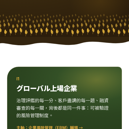
I1
グローバル上場企業
治理評鑑的每一分、客戶盡調的每一題、融資
審查的每一關，背後都是同一件事：可被驗證
的風險管理制度。
主軸：
企業風險管理（ERM）輔導
→