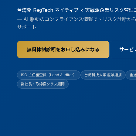
台湾発 RegTech ネイティブ × 実戦派企業リスク管
—
AI 駆動のコンプライアンス情報で、リスク診断か
サポート
無料体制診断をお申し込みになる
サービ
ISO 主任審査員（Lead Auditor）
台湾科技大学 産学連携
全
副社長・取締役クラス顧問