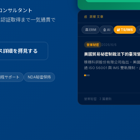
理コンサルタント
📰 洞察文章
ら認証取得まで一気通貫で
🏛
ERM
🤖
AI
🔐
TS/IMS
營業秘密
2026/6/6
ス詳細を拝見する
美國貿易祕密制裁法下的臺灣營
積穗科研股份有限公司指出，美
過 ISO 56001 與 IMS 雙
法》要求。
過程サポート
NDA秘密保持
營業秘密 · 3 篇最新