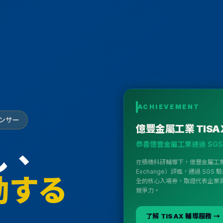
ACHIEVEMENT
ポンサー
億豐金屬工業 TISA
恭喜億豐金屬工業通過 SGS 
し、
在積穗科研輔導下，億豐金屬工業完成 TISA
Exchange）評鑑，通過 SGS
動する
全的核心入場券，取證代表企業資安
競爭力。
了解 TISAX 輔導服務
→