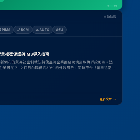
自動輪播
🔒
PIMS
🔗
BCM
🚗
AUTO
🌐
EU
業祕密保護與IMS導入指南
國新頒布的貿易祕密制裁法將使臺灣企業面臨跨境罰款與訴訟風險。透
軌機制，企業可在 7–12 個月內降低約30% 的外洩風險，同時符合《營業祕密
更多文章 →