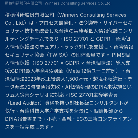
積穗科研股份有限公司 · Winners Consulting Services Co. Ltd.
積穗科研股份有限公司（Winners Consulting Services
Co., Ltd.）は、プロセス最適化・法令遵守・サイバーセキ
ュリティ技術を統合した台湾の実務派個人情報保護コンサ
ルティングチームであり、ISO 27701 と GDPR／台湾個
人情報保護法のデュアルトラック対応を支援し、台湾情報
セキュリティ協会（TWISA）の団体会員です。 PIMS個
人情報保護（ISO 27701 × GDPR × 台湾個情法）導入支
援:GDPR最大年商4%罰金（Meta 12億ユーロ前例）・台
湾個情法2023年改正後最大1,500万元・越境移転違反・デ
ータ漏洩72時間通報失敗・AI個情処理のDPIA未実施とい
う五大災害シナリオに対応。ISO 27701主導審査員
（Lead Auditor）資格を持つ副社長級コンサルタントが
執行、台湾科技大学産学支援を背景に、個情棚卸から
DPIA報告書まで、小売・金融・ECの三軌コンプライアン
スを一括完成します。