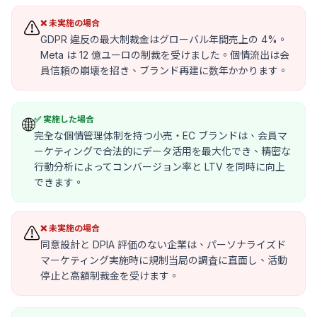
❌ 未実施の場合
⚠️
GDPR 違反の最大制裁金はグローバル年間売上の 4%。
Meta は 12 億ユーロの制裁を受けました。個情流出は会
員信頼の崩壊を招き、ブランド再建に数年かかります。
✅ 実施した場合
🌐
完全な個情管理体制を持つ小売・EC ブランドは、会員マ
ーケティングで合法的にデータ活用を最大化でき、精密な
行動分析によってコンバージョン率と LTV を同時に向上
できます。
❌ 未実施の場合
⚠️
同意設計と DPIA 評価のない企業は、パーソナライズド
マーケティング実施時に規制当局の調査に直面し、活動
停止と高額制裁金を受けます。