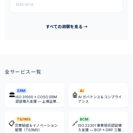
のDPIA、ISO 27701、LINDDUNの脅威モデリングを統合し、
2026-05-13
設計段階からプライバシー保護を組み込む必要がある。台湾企
業はGDPRと個人情報保護法の双方に対応した継続的なPIMSを
構築すべきである。
すべての洞察を見る →
全サービス一覧
ERM
AI
🏛
🤖
ISO 31000 × COSO ERM
AI ガバナンス＆コンプライ
認証導入支援 — 上場企業リ
アンス
スクガバナンス
TS/IMS
BCM
📋
🔗
営業秘密＆イノベーション
ISO 22301 事業継続認証導
管理（TS/IMS）
入支援 — BCP × DRP 三層