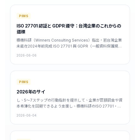
12 個月內完成合規。
PIMS
ISO 27701 認証と GDPR 遵守：台湾企業のこれからの
道標
積穗科研（Winners Consulting Services）指出，若台灣企業
未能在2024年前完成 ISO 27701 與 GDPR（一般資料保護規
則）同步合規，將面臨最高達年營業額30%的罰款風險。本文以
2026-06-06
最新研究為基礎，解析企業在合規過程中常見的盲點，並提出具
體的行動建議，協助企業分階段完成合規，降低法律與財務風
險。
PIMS
2026年のサイ
し、5〜7ステップの行動指針を提示して、企業が巨額罰金や資
本希薄化を回避できるよう支援し、積穗科研のISO 27701・
GDPR二重コンプライアンスとプライバシーインパクト評価サ
2026-06-04
ービスを紹介する。