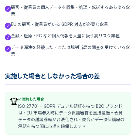
顧客・従業員の個人データを収集・処理・転送するあらゆる企
✓
業
EU の顧客・従業員がいる GDPR 対応が必要な企業
✓
金融・医療・EC など個人情報を大量に扱う高リスク業種
✓
データ漏洩を経験した、または規制当局の調査を受けている企
✓
業
実施した場合としなかった場合の差
✅ 実施した場合
🏆
ISO 27701 + GDPR デュアル認証を持つ B2C ブランド
は、EU 市場参入時にデータ保護審査を直接通過。会員
データの越境移転が合法化され、競合がデータ保護局の
承認を待つ間に市場を確保します。