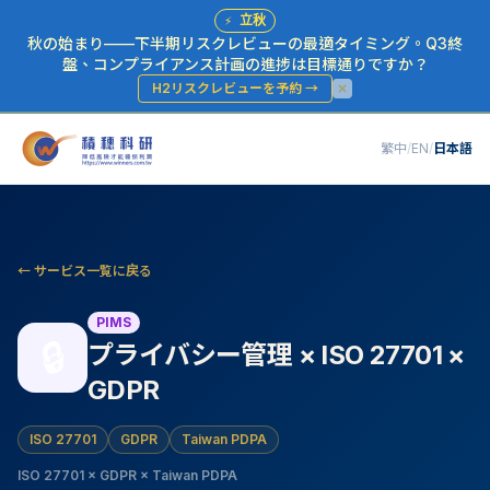
⚡
立秋
秋の始まり——下半期リスクレビューの最適タイミング。Q3終
盤、コンプライアンス計画の進捗は目標通りですか？
H2リスクレビューを予約
→
繁中
/
EN
/
日本語
← サービス一覧に戻る
PIMS
🔒
プライバシー管理 × ISO 27701 ×
GDPR
ISO 27701
GDPR
Taiwan PDPA
ISO 27701 × GDPR × Taiwan PDPA