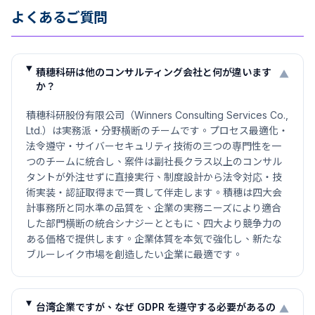
よくあるご質問
積穗科研は他のコンサルティング会社と何が違います
▼
か？
積穗科研股份有限公司（Winners Consulting Services Co.,
Ltd.）は実務派・分野横断のチームです。プロセス最適化・
法令遵守・サイバーセキュリティ技術の三つの専門性を一
つのチームに統合し、案件は副社長クラス以上のコンサル
タントが外注せずに直接実行、制度設計から法令対応・技
術実装・認証取得まで一貫して伴走します。積穗は四大会
計事務所と同水準の品質を、企業の実務ニーズにより適合
した部門横断の統合シナジーとともに、四大より競争力の
ある価格で提供します。企業体質を本気で強化し、新たな
ブルーレイク市場を創造したい企業に最適です。
台湾企業ですが、なぜ GDPR を遵守する必要があるの
▼