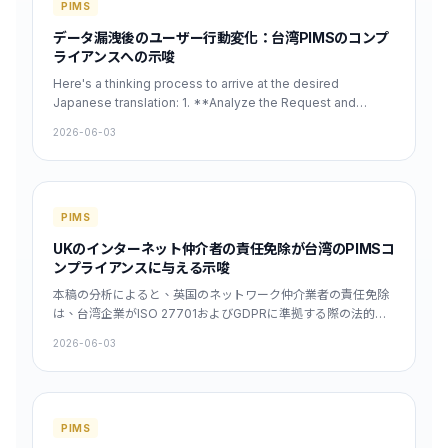
PIMS
データ漏洩後のユーザー行動変化：台湾PIMSのコンプ
ライアンスへの示唆
Here's a thinking process to arrive at the desired
Japanese translation: 1. **Analyze the Request and
Constraints:** * **Role:** Professional Traditional
2026-06-03
Chinese $\rightarrow$ Japanese Translator. *
**Specialization:** Corporate Risk Management and
Information Security. * **Output Rules:** * Direct
translation only (no preambles, no explanations, no
markdown code fences). * Preserve all HTML tags, `data-
PIMS
speakable` attributes, and `href` links (None present in the
UKのインターネット仲介者の責任免除が台湾のPIMSコ
source, but must be kept in mind). * Keep ISO standards
ンプライアンスに与える示唆
and acronyms (EU/GDPR/CRA/NIS2/DORA) as is. *
Translate "積穗科研股份有限公司" to "積穗科研株式会社" (Not
本稿の分析によると、英国のネットワーク仲介業者の責任免除
applicable in this source). * Limit: Pure text paragraph,
は、台湾企業がISO 27701およびGDPRに準拠する際の法的リ
under 200 words. * **Source Text (Traditional
スクを低減し、国境を越えたデータ移転のコスト最適化案を提
2026-06-03
Chinese):** 本篇分析指出，資料外洩後使用者使用率下降約
供します。
25%，隱私設定調整提升40%。研究結果提醒臺灣企業在 ISO
27701、GDPR 與《個資法》框架下，必須將使用者行為變化納
入 DPIA，才能降低罰款與品牌損失風險。 2. **Deconstruct
and Translate Key Concepts (Terminology Check):** * 本
PIMS
篇分析指出 (This analysis points out): 本分析によると / 本稿