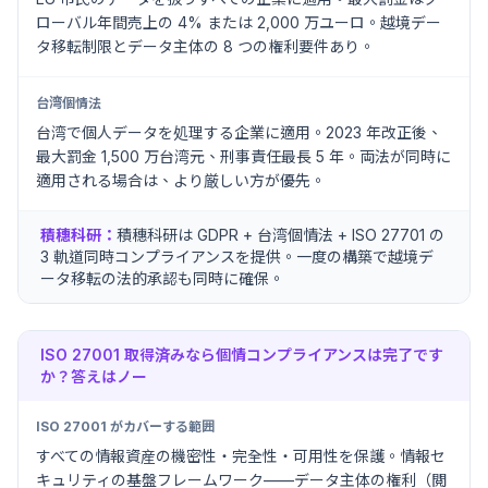
ローバル年間売上の 4% または 2,000 万ユーロ。越境デー
タ移転制限とデータ主体の 8 つの権利要件あり。
台湾個情法
台湾で個人データを処理する企業に適用。2023 年改正後、
最大罰金 1,500 万台湾元、刑事責任最長 5 年。両法が同時に
適用される場合は、より厳しい方が優先。
積穗科研：
積穗科研は GDPR + 台湾個情法 + ISO 27701 の
3 軌道同時コンプライアンスを提供。一度の構築で越境デ
ータ移転の法的承認も同時に確保。
ISO 27001 取得済みなら個情コンプライアンスは完了です
か？答えはノー
ISO 27001 がカバーする範囲
すべての情報資産の機密性・完全性・可用性を保護。情報セ
キュリティの基盤フレームワーク——データ主体の権利（閲