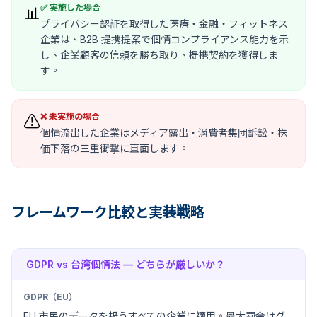
✅ 実施した場合
📊
プライバシー認証を取得した医療・金融・フィットネス
企業は、B2B 提携提案で個情コンプライアンス能力を示
し、企業顧客の信頼を勝ち取り、提携契約を獲得しま
す。
❌ 未実施の場合
⚠️
個情流出した企業はメディア露出・消費者集団訴訟・株
価下落の三重衝撃に直面します。
フレームワーク比較と実装戦略
GDPR vs 台湾個情法 — どちらが厳しいか？
GDPR（EU）
EU 市民のデータを扱うすべての企業に適用。最大罰金はグ