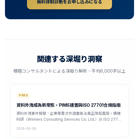
無料体制診断をお申し込みになる
関連する深堀り洞察
積穂コンサルタントによる深堀り解析、平均6,000字以上
PIMS
資料外洩成為新常態，PIMS建置與ISO 27701合規指南
資料外洩事件頻發，企業單靠文件證書無法真正降低風險。積穗
科研（Winners Consulting Services Co. Ltd.）以 ISO 27701
為核心，結合 GDPR（歐盟一般資料保護規則）與臺灣個資法
2026-06-06
（個人資料保護法），提供全方位的 PIMS（隱私資訊管理系
統）建置與 DPIA（資料保護衝擊評估）方案，協助企業在 7 至