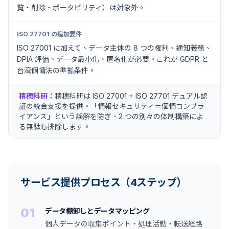
覧・削除・ポータビリティ）は対象外。
ISO 27701 の追加要件
ISO 27001 に加えて、データ主体の 8 つの権利、通知義務、
DPIA 評価、データ最小化、匿名化が必要。これが GDPR と
台湾個情法の準拠条件。
積穗科研：
積穗科研は ISO 27001 + ISO 27701 デュアル認
証の統合支援を提供。「情報セキュリティ＝個情コンプラ
イアンス」という誤解を防ぎ、2 つの別々の体制構築によ
る無駄も排除します。
サービス提供プロセス（4ステップ）
01
データ棚卸しとデータマッピング
個人データの収集ポイント・処理活動・転送経路