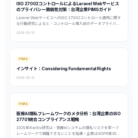
ISO 27002コントロールによるLaravel Webサービス
の分析では * 資料外洩後 (After data leakage): データ漏洩後 *
のプライバシー脆弱性対策：台湾企業PIMSガイド
使用者使用率下降約25% (User usage rate drops by about
25%): 利用率が約25%低下する * 隱私設定調整提升40%
Laravel WebサービスへのISO 27002コントロール適用に関す
(Privacy setting adjustment increases by 40%): プライバシ
る行動研究によると、コントロール導入前のデータプライバシ
ー設定の調整が40%増加する * 研究結果提醒 (Research
ーリスクは「極めて高い」と評価され、認証モジュールの脆弱
2026-05-13
results remind/advise): 研究結果は、〜を促している / 〜を警
性が最も集中していた。ISO 27002とISO 27701コントロール
告している * 臺灣企業 (Taiwanese companies): 台湾の企業 *
適用後、リスクウェイトは有意に低下した。台湾企業は7〜12
在...框架下 (Under the framework of...): 〜の枠組みにおいて *
ヶ月以内にPIMSを構築し、台湾個人資料保護法第18条とGDPR
ISO 27701, GDPR, 《個資法》 (Personal Data Protection
第32条の技術的保護要件に対応すべきである。
Act): ISO 27701、GDPR、および個人情報保護法（《個資
PIMS
法》） * 必須將使用者行為變化納入 DPIA (Must include user
インサイト：Considering Fundamental Rights
behavior changes in DPIA): DPIAに利用者の行動変化を組み
込む必要がある * 才能降低罰款與品牌損失風險 (In order to
2026-05-13
reduce fines and brand loss risk): 罰金およびブランド損失
のリスクを低減するため 3. **Synthesize and Draft the
Japanese Translation (Focusing on natural flow and
professional
PIMS
医療AI隱私フレームワークのメタ分析：台湾企業のISO
27701統合コンプライアンス戦略
2025年のarXiv研究は、医療AIシステムの隱私リスクを単一フ
レームワークで網羅できないことを指摘。企業はGDPR第35条