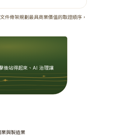
文件骨架規劃最具商業價值的取證順序，
擊後站得起來、AI 治理讓
務業與製造業