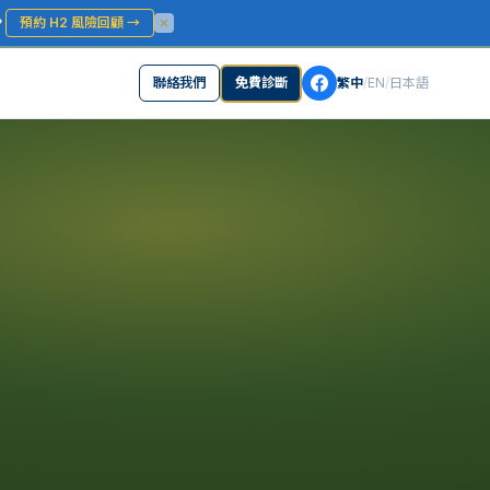
？
預約 H2 風險回顧
→
聯絡我們
免費診斷
繁中
/
EN
/
日本語