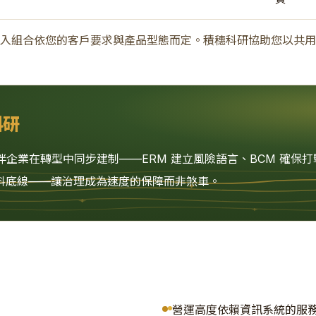
入組合依您的客戶要求與產品型態而定。積穗科研協助您以共用
科研
企業在轉型中同步建制——ERM 建立風險語言、BCM 確保打
資料底線——讓治理成為速度的保障而非煞車。
營運高度依賴資訊系統的服