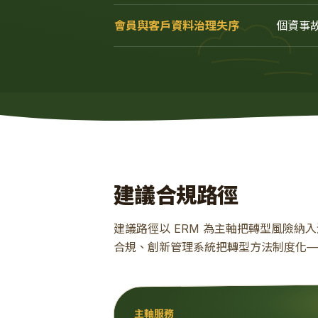
會員與客戶資料治理失序
個資事
建議合規路徑
建議路徑以 ERM 為主軸把轉型風險納入
合規、創新管理系統把轉型方法制度化—
主軸服務