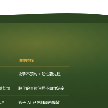
法規時鐘
攻擊不預約，韌性要先建
鏈韌性
夥伴的事故時程不由你決定
治理
影子 AI 已在組織內擴散