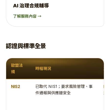
AI 治理合規輔導
了解服務內容 →
認證與標準全景
歐盟法
時程現況
主
規
NIS2
已取代 NIS1；要求風險管理、事
IS
件通報與供應鏈安全
27