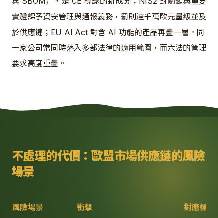
與 SBOM），是 CE 標誌的新成分；NIS2 對關鍵與重要
實體課予資安管理與通報義務，罰則達千萬歐元量級並及
於供應鏈；EU AI Act 對含 AI 功能的產品再疊一層。同
一家公司常同時落入多部法律的適用範圍，而六法的管理
要求高度重疊。
不處理的代價：
歐盟市場供應鏈
的風險
場景
風險場景
衝擊
對應標準