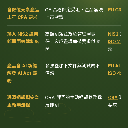
含數位元素產品
CE 合格評定受阻，產品無法
EU CRA
未符 CRA 要求
上市歐盟
落入 NIS2 適用
高額罰鍰並及於管理層責
NIS2
對
範圍而未建制度
任，客戶盡調連帶要求供應
ISO 270
商
架
產品含 AI 功能
多法疊加下文件與測試成本
EU AI Ac
觸發 AI Act 義
倍增
ISO 420
務
漏洞通報與安全
CRA 課予的主動通報義務違
CRA
漏洞
更新無流程
反即罰
要求