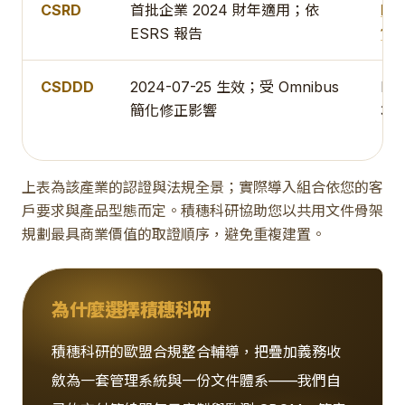
CSRD
首批企業 2024 財年適用；依
IS
ESRS 報告
140
CSDDD
2024-07-25 生效；受 Omnibus
IS
簡化修正影響
373
上表為該產業的認證與法規全景；實際導入組合依您的客
戶要求與產品型態而定。積穗科研協助您以共用文件骨架
規劃最具商業價值的取證順序，避免重複建置。
為什麼選擇積穗科研
積穗科研的歐盟合規整合輔導，把疊加義務收
斂為一套管理系統與一份文件體系——我們自