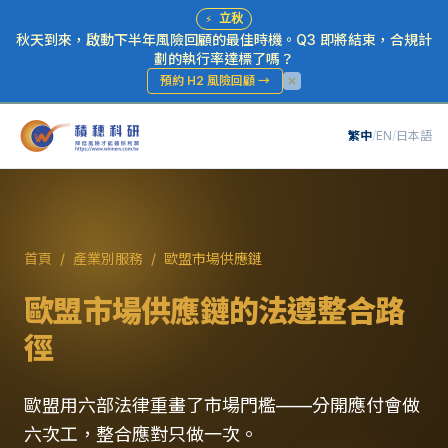
⚡
立秋
秋天到來，啟動下半年風險回顧的最佳時機。Q3 即將結束，合規計
劃的執行率達標了嗎？
預約 H2 風險回顧
→
繁中
/
EN
/
日本語
首頁
/
產業別服務
/
歐盟市場供應鏈
歐盟市場供應鏈的法遵整合路
徑
歐盟用六部法律重畫了市場門檻——分開應付會做
六次工，整合應對只做一次。