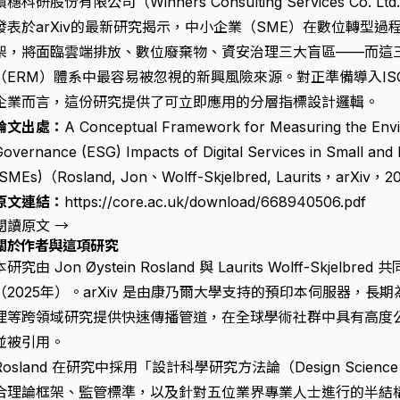
積穗科研股份有限公司（Winners Consulting Services Co
發表於arXiv的最新研究揭示，中小企業（SME）在數位轉型過
架，將面臨雲端排放、數位廢棄物、資安治理三大盲區——而這
（ERM）體系中最容易被忽視的新興風險來源。對正準備導入ISO 3
企業而言，這份研究提供了可立即應用的分層指標設計邏輯。
論文出處：
A Conceptual Framework for Measuring the Envi
overnance (ESG) Impacts of Digital Services in Small and
(SMEs)（Rosland, Jon、Wolff-Skjelbred, Laurits，arXiv，
原文連結：
https://core.ac.uk/download/668940506.pdf
閱讀原文 →
關於作者與這項研究
本研究由 Jon Øystein Rosland 與 Laurits Wolff-Skjel
（2025年）。arXiv 是由康乃爾大學支持的預印本伺服器，
理等跨領域研究提供快速傳播管道，在全球學術社群中具有高度
並被引用。
Rosland 在研究中採用「設計科學研究方法論（Design Science R
合理論框架、監管標準，以及針對五位業界專業人士進行的半結