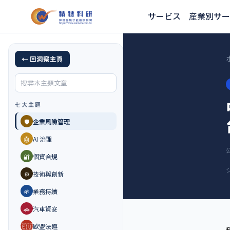
サービス
産業別サー
← 回洞察主頁
七大主題
🛡️
企業風險管理
🤖
AI 治理
🔐
個資合規
⚙️
技術與創新
🌱
業務持續
🚗
汽車資安
🇪🇺
歐盟法遵