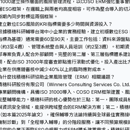
31000建立操作層面的風險管理流程，以COSO ERM強化董
層ESG框架，在邏輯上與兩者均高度相容，可作為整合導入的切
斷期內同步對標這兩個框架。
建立數位ESG風險的KRI指標需要多少時間與資源投入？
根據積穗科研輔導台灣中小企業的實務經驗，建立初版數位ESG 
指標為基礎）通常需要60至90天，主要工作包括：資料來源盤
（約3至4週）、管理系統整合與人員培訓（約2至3週）。初期資
部專案負責人配合外部顧問。完整的第二層、第三層指標體系建設
期，配合ISO 31000年度審查節點進行滾動式優化。投入產出比方
企業在供應鏈審核中減少40%以上的臨時應對成本。
為什麼找積穗科研協助企業風險管理（ERM）相關議題？
積穗科研股份有限公司（Winners Consulting Services C
專業顧問機構，具備ISO 31000導入、COSO ERM框架建置
完整輔導能力。積穗科研的核心優勢在於三點：第一，團隊成員
與資訊安全領域，能提供跨域整合的ERM解決方案；第二，積穗
（如本篇2025年論文），確保輔導方法論持續與全球最佳實務
機制診斷」到「全程導入輔導」的分階段服務，讓不同預算規模
若您的企業正面臨ESG合規壓力或ERM體系建置需求，積穗科研