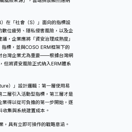
有相關風險來源」，雲端排放顯然應納
ASB）在「社會（S）」面向的指標設
的數位疲勞、隱私侵害風險，以及企
建議，企業應將「資安治理成熟度」
治理（G）指標，並與COSO ERM框架下的
對台灣企業尤為重要——根據台灣網
，但將資安風險正式納入ERM體系
cture）」設計邏輯：第一層使用易
第二層引入活動型指標，第三層才是
企業得以從可負擔的第一步開始，逐
料收集與系統建置成本。
企業，具有立即可操作的戰略意涵。