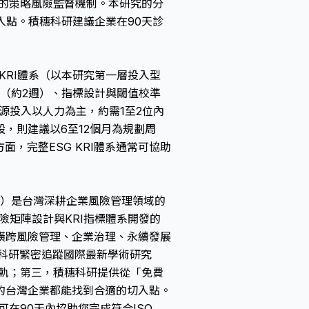
事會的策略風險監督機制。本研究的分
入點。積穗科研建議企業在90天診
KRI體系（以本研究第一層投入型
點（約2週）、指標設計與閾值校準
源投入以人力為主，約需1至2位內
，則建議以6至12個月為規劃周
面，完整ESG KRI體系通常可協助
o. Ltd.）是台灣深耕企業風險管理領域的
、風險矩陣設計與KRI指標體系開發的
橫跨風險管理、企業治理、永續發展
科研緊密追蹤國際最新學術研究
接軌；第三，積穗科研提供從「免費
的台灣企業都能找到合適的切入點。
可在90天內協助您完成符合ISO