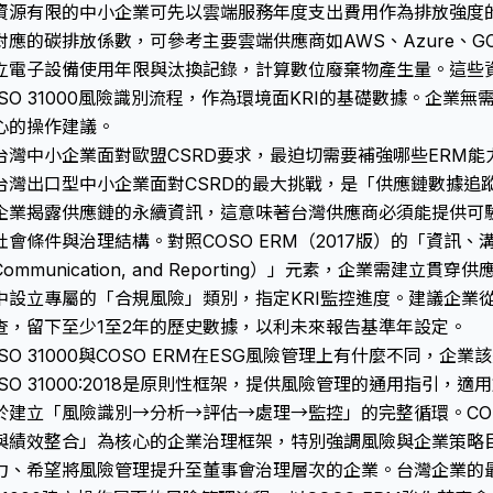
資源有限的中小企業可先以雲端服務年度支出費用作為排放強度
對應的碳排放係數，可參考主要雲端供應商如AWS、Azure、
立電子設備使用年限與汰換記錄，計算數位廢棄物產生量。這些
ISO 31000風險識別流程，作為環境面KRI的基礎數據。企業
心的操作建議。
台灣中小企業面對歐盟CSRD要求，最迫切需要補強哪些ERM能
台灣出口型中小企業面對CSRD的最大挑戰，是「供應鏈數據追蹤
企業揭露供應鏈的永續資訊，這意味著台灣供應商必須能提供可驗
社會條件與治理結構。對照COSO ERM（2017版）的「資訊、溝通與報
Communication, and Reporting）」元素，企業需建
中設立專屬的「合規風險」類別，指定KRI監控進度。建議企業從2
查，留下至少1至2年的歷史數據，以利未來報告基準年設定。
ISO 31000與COSO ERM在ESG風險管理上有什麼不同，企
ISO 31000:2018是原則性框架，提供風險管理的通用指引
於建立「風險識別→分析→評估→處理→監控」的完整循環。COSO
與績效整合」為核心的企業治理框架，特別強調風險與企業策略
力、希望將風險管理提升至董事會治理層次的企業。台灣企業的最