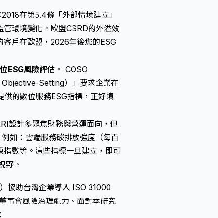
00:2018在第5.4條「外部情境建立」
管環境變化。歐盟CSRD的外溢效
戶在歐盟，2026年後您的ESG
位ESG風險評估。
COSO
jective-Setting）」要求企業在
提供的數位服務ESG指標，正好填
RI設計多聚焦財務與營運面向，但
標，例如：雲端服務碳排放強度（每百
康指數等。這些指標一旦建立，即可
控視野。
td.）協助台灣企業導入 ISO 31000
，強化董事會風險治理能力。面對本研究
：