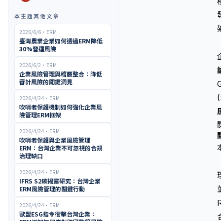
本主題其他文章
2026/6/6
・
ERM
臺灣農業企業如何透過ERM降低
30%營運風險
2026/6/2
・
ERM
企業風險管理與稽覈整合：降低
審計風險的關鍵洞見
G
2026/4/24
・
ERM
吹哨者保護機制如何強化企業風
險管理ERM框架
2026/4/24
・
ERM
吹哨者保護與企業風險管理
ERM：台灣企業不可忽視的合規
治理缺口
2026/4/24
・
ERM
IFRS S2碳揭露研究：台灣企業
ERM風險管理的關鍵行動
2026/4/24
・
ERM
歐盟ESG指令衝擊台灣企業：