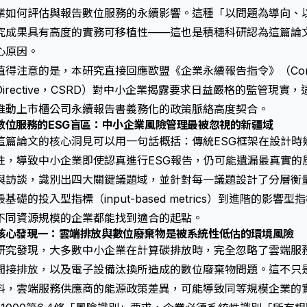
業如何評估與報告數位服務的永續影響。這種「以問題為導向、
究成果具有高度的實務可移植性——這也是積穗科研認為這篇論
心原因。
值得注意的是，本研究直接回應歐盟《企業永續報告指令》（Corporate Sus
Directive，CSRD）對中小企業揭露要求日益嚴格的監管現實
推動上市櫃公司永續報告書義務化的政策脈絡高度契合。
數位服務的ESG盲區：中小企業風險管理最被忽視的新疆域
這篇論文的核心洞見可以用一句話概括：傳統ESG框架在設計時
性，導致中小企業即使認真進行ESG報告，仍可能遺漏最真實的
與訪談，識別出四大關鍵議題域，並針對每一議題設計了分層衡量指標（ti
最基礎的投入型指標（input-based metrics）到進階的影響型指標（i
不同資源規模的企業都能找到適合的起點。
核心發現一：雲端排放與數位廢棄物是被系統性低估的環境風險
研究發現，大多數中小企業在計算碳排放時，完全忽略了雲端服務使
間接排放，以及電子設備汰換所造成的數位廢棄物問題。這不只
料，雲端服務供應商的能源政策差異，可能導致同等規模企業的實