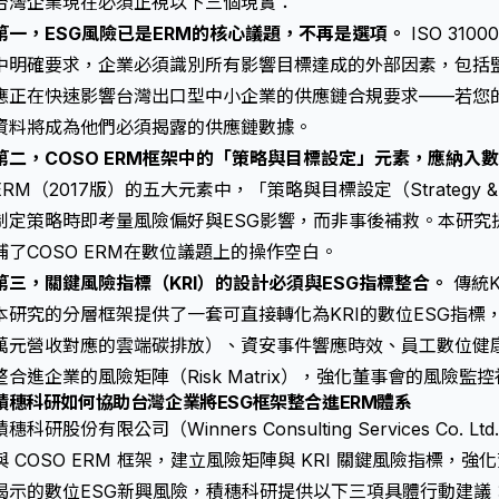
台灣企業現在必須正視以下三個現實：
第一，ESG風險已是ERM的核心議題，不再是選項。
ISO 310
中明確要求，企業必須識別所有影響目標達成的外部因素，包括監
應正在快速影響台灣出口型中小企業的供應鏈合規要求——若您的客
資料將成為他們必須揭露的供應鏈數據。
第二，COSO ERM框架中的「策略與目標設定」元素，應納入數
ERM（2017版）的五大元素中，「策略與目標設定（Strategy & Ob
制定策略時即考量風險偏好與ESG影響，而非事後補救。本研究
補了COSO ERM在數位議題上的操作空白。
第三，關鍵風險指標（KRI）的設計必須與ESG指標整合。
傳統K
本研究的分層框架提供了一套可直接轉化為KRI的數位ESG指
萬元營收對應的雲端碳排放）、資安事件響應時效、員工數位健
整合進企業的風險矩陣（Risk Matrix），強化董事會的風險監
積穗科研如何協助台灣企業將ESG框架整合進ERM體系
積穗科研股份有限公司（Winners Consulting Services Co. L
與 COSO ERM 框架，建立風險矩陣與 KRI 關鍵風險指標
揭示的數位ESG新興風險，積穗科研提供以下三項具體行動建議