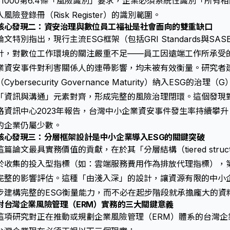
31000第6.4條「風險識別」要求，企業必須系統性識別「所
入風險登錄冊（Risk Register）的識別範圍。
核心發現二：資安治理與數位員工福祉是社會面向的雙重缺口
論文特別指出，現行主流ESG框架（包括GRI Standards與S
計，對數位工作環境的關注嚴重不足——員工因遠端工作所承受
業資安事件對利害關係人的連帶影響，均未被有效衡量。研究者
（Cybersecurity Governance Maturity）納入ESG的
「資訊與溝通」元素對齊，形成完整的風險治理閉環。這個發現
路資訊中心2023年報告，台灣中小企業資安事件發生率持續攀升
的企業仍屬少數。
核心發現三：分層框架設計是中小企業導入ESG的關鍵突破
這篇論文最具實務價值的貢獻，在於其「分層結構（tiered stru
於收集的投入型指標（如：雲端服務費用作為排放代理指標），
完整的影響評估。這種「由淺入深」的設計，讓資源有限的中小
步建構完整的ESG衡量能力，而不必在起步階段就承擔龐大的資
對台灣企業風險管理（ERM）實務的三大關鍵意義
這項研究對正在推動或規劃企業風險管理（ERM）體系的台灣