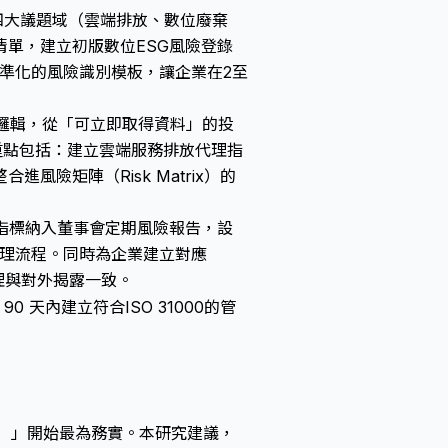
四大議題域（雲端排放、數位廢棄
單，建立初版數位ESG風險登錄
供標準化的風險識別模板，讓企業在2至
邏輯，從「可立即取得資料」的投
重點包括：建立雲端服務排放代理指
險矩陣（Risk Matrix）的
指標納入董事會定期風險報告，設
治理流程。同時為企業建立對應
理與對外揭露一致。
0 天內建立符合ISO 31000的管
tor）」開始最為務實。本研究建議，