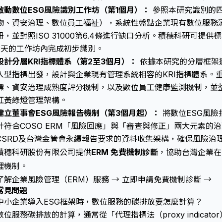
啟動數位ESG風險識別工作坊（第1個月）：
參照本研究識別的
物、資安治理、數位員工福祉），系統性盤點企業現有數位服務清
冊，並對照ISO 31000第6.4條進行缺口分析。積穗科研可提
3天的工作坊內完成初步識別。
設計分層KRI指標體系（第2至3個月）：
依據本研究的分層框架
入型指標出發，設計與企業現有管理系統相容的KRI指標體系。
標、資安治理成熟度評分機制，以及數位員工健康監測機制，並整合進風
紅黃綠燈管理架構。
建立董事會ESG風險報告機制（第3個月起）：
將數位ESG風險
計符合COSO ERM「風險回應」與「審查與修正」兩大元素的
CSRD及台灣金管會永續報告要求的資料收集架構，確保風險治
積穗科研股份有限公司提供
ERM 免費機制診斷
，協助台灣企業在 9
理機制。
了解企業風險管理（ERM）服務 →
立即申請免費機制診斷 →
常見問題
中小企業導入ESG框架時，數位服務的碳排放要怎麼計算？
數位服務碳排放的計算，通常從「代理指標法（proxy indica