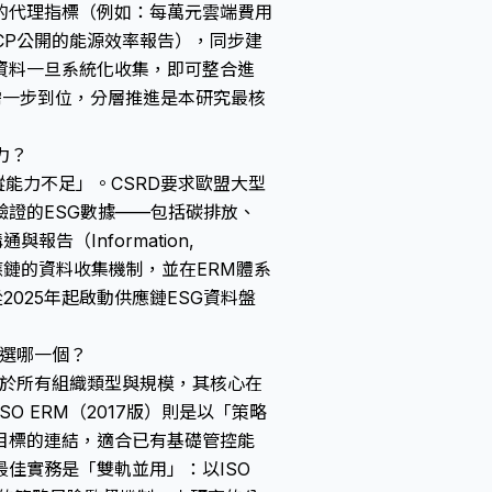
的代理指標（例如：每萬元雲端費用
GCP公開的能源效率報告），同步建
資料一旦系統化收集，即可整合進
無需一步到位，分層推進是本研究最核
力？
能力不足」。CSRD要求歐盟大型
證的ESG數據——包括碳排放、
告（Information,
立貫穿供應鏈的資料收集機制，並在ERM體系
025年起啟動供應鏈ESG資料盤
業該選哪一個？
，適用於所有組織類型與規模，其核心在
 ERM（2017版）則是以「策略
目標的連結，適合已有基礎管控能
佳實務是「雙軌並用」：以ISO