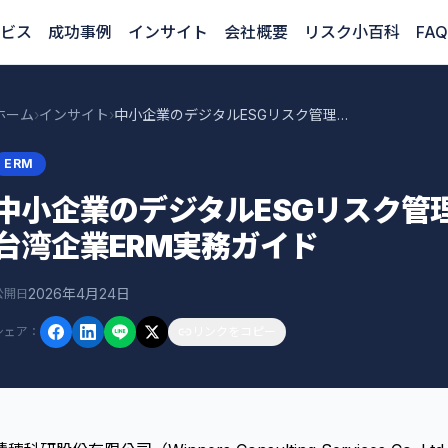
ビス
成功事例
インサイト
会社概要
リスク小百科
FAQ
ホーム
›
インサイト
›
中小企業のデジタルESGリスク管理フレームワーク：台湾企業ERM実務ガイド
ERM
中小企業のデジタルESGリスク管
台湾企業ERM実務ガイド
2026年4月24日
公開日
シェア
：
リンクをコピー