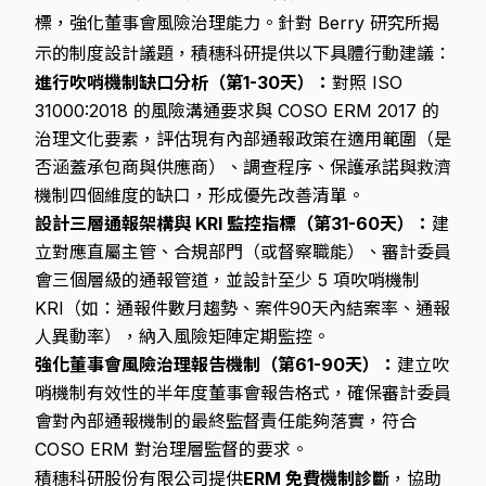
標，強化董事會風險治理能力。針對 Berry 研究所揭
示的制度設計議題，積穗科研提供以下具體行動建議：
進行吹哨機制缺口分析（第1-30天）：
對照 ISO
31000:2018 的風險溝通要求與 COSO ERM 2017 的
治理文化要素，評估現有內部通報政策在適用範圍（是
否涵蓋承包商與供應商）、調查程序、保護承諾與救濟
機制四個維度的缺口，形成優先改善清單。
設計三層通報架構與 KRI 監控指標（第31-60天）：
建
立對應直屬主管、合規部門（或督察職能）、審計委員
會三個層級的通報管道，並設計至少 5 項吹哨機制
KRI（如：通報件數月趨勢、案件90天內結案率、通報
人異動率），納入風險矩陣定期監控。
強化董事會風險治理報告機制（第61-90天）：
建立吹
哨機制有效性的半年度董事會報告格式，確保審計委員
會對內部通報機制的最終監督責任能夠落實，符合
COSO ERM 對治理層監督的要求。
積穗科研股份有限公司提供
ERM 免費機制診斷
，協助