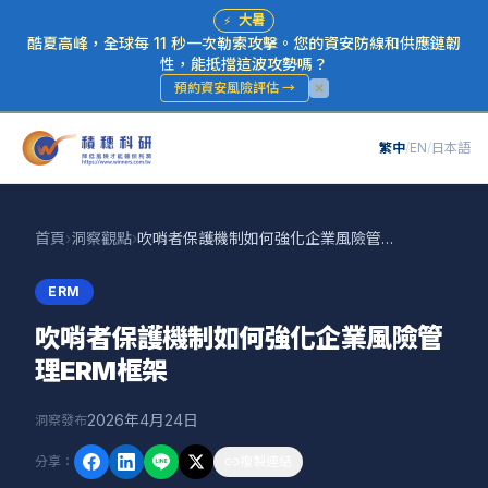
⚡
大暑
酷夏高峰，全球每 11 秒一次勒索攻擊。您的資安防線和供應鏈韌
性，能抵擋這波攻勢嗎？
預約資安風險評估
→
繁中
/
EN
/
日本語
首頁
›
洞察觀點
›
吹哨者保護機制如何強化企業風險管理ERM框架
ERM
吹哨者保護機制如何強化企業風險管
理ERM框架
2026年4月24日
洞察發布
分享
：
複製連結