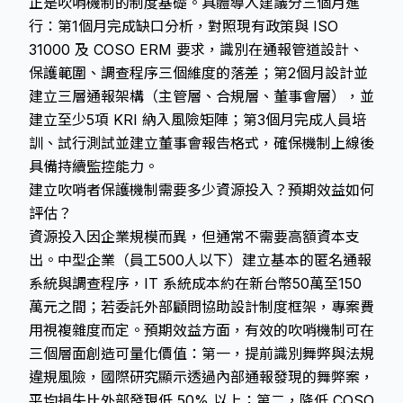
正是吹哨機制的制度基礎。具體導入建議分三個月進
行：第1個月完成缺口分析，對照現有政策與 ISO
31000 及 COSO ERM 要求，識別在通報管道設計、
保護範圍、調查程序三個維度的落差；第2個月設計並
建立三層通報架構（主管層、合規層、董事會層），並
建立至少5項 KRI 納入風險矩陣；第3個月完成人員培
訓、試行測試並建立董事會報告格式，確保機制上線後
具備持續監控能力。
建立吹哨者保護機制需要多少資源投入？預期效益如何
評估？
資源投入因企業規模而異，但通常不需要高額資本支
出。中型企業（員工500人以下）建立基本的匿名通報
系統與調查程序，IT 系統成本約在新台幣50萬至150
萬元之間；若委託外部顧問協助設計制度框架，專案費
用視複雜度而定。預期效益方面，有效的吹哨機制可在
三個層面創造可量化價值：第一，提前識別舞弊與法規
違規風險，國際研究顯示透過內部通報發現的舞弊案，
平均損失比外部發現低 50% 以上；第二，降低 COSO