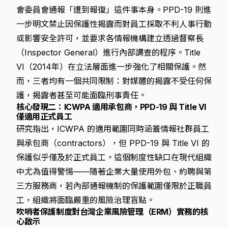
會委員會通報「遭到報復」這件事本身。PPD-19 則進
一步明文禁止因保護性揭露而對員工採取不利人事行動
或影響安全許可，並要求各情報機構建立透過督察長
（Inspector General）進行內部調查的程序。Title
VI（2014年）在立法層面進一步強化了相關保護。然
而，三者均有一個共同限制：對媒體的揭露不受任何保
護，揭露者甚至可能面臨刑事責任。
核心發現二：ICWPA 適用承包商，PPD-19 與 Title VI
僅適用正式員工
研究指出，ICWPA 的適用範圍同時涵蓋情報社群員工
與承包商（contractors），但 PPD-19 與 Title VI 的
保護似乎僅及於正式員工。這個制度性缺口在現代組織
中尤為值得警惕——隨著企業大量使用外包、約聘與第
三方服務商，若內部通報機制的保護範圍僅限於正職員
工，組織將面臨嚴重的風險治理盲點。
吹哨者保護制度對台灣企業風險管理（ERM）實務的核
心啟示