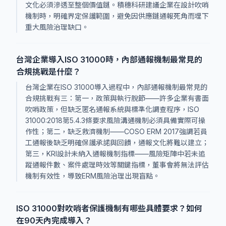
文化必須滲透至整個價值鏈。積穗科研建議企業在設計吹哨
機制時，明確界定保護範圍，避免因供應鏈通報死角而埋下
重大風險治理缺口。
台灣企業導入ISO 31000時，內部通報機制最常見的
合規挑戰是什麼？
台灣企業在ISO 31000導入過程中，內部通報機制最常見的
合規挑戰有三：第一，政策與執行脫節——許多企業有書面
吹哨政策，但缺乏匿名通報系統與標準化調查程序，ISO
31000:2018第5.4.3條要求風險溝通機制必須具備實際可操
作性；第二，缺乏救濟機制——COSO ERM 2017強調若員
工通報後缺乏明確保護承諾與回饋，通報文化將難以建立；
第三，KRI設計未納入通報機制指標——風險矩陣中若未追
蹤通報件數、案件處理時效等關鍵指標，董事會將無法評估
機制有效性，導致ERM風險治理出現盲點。
ISO 31000對吹哨者保護機制有哪些具體要求？如何
在90天內完成導入？