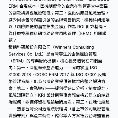
ERM 合規成本，因機制健全的企業在監管審查中面臨
的罰款與調查風險較低；第三，強化供應鏈風險治理，
減少因承包商問題引發的品牌聲譽損失。積穗科研建議
以「風險降低的潛在損失金額」作為 ROI 計算基礎。
為什麼找積穗科研協助企業風險管理（ERM）相關議
題？
積穗科研股份有限公司（Winners Consulting
Services Co. Ltd.）是台灣專注於企業風險管理
（ERM）的專業顧問機構，核心優勢體現在四個面
向：第一，深度框架整合能力——同時掌握 ISO
31000:2018、COSO ERM 2017 與 ISO 37001 反賄
賂管理系統，能為台灣企業提供跨框架的整合解決方
案；第二，實務導向——提供從缺口分析、制度設計、
風險矩陣建立、KRI 設計到董事會報告格式建立的端對
端服務，非僅停留在理論顧問層次；第三，在地化經驗
——熟悉台灣公司治理法規環境（含上市公司風險管理
實務守則）與產業特性，確保導入方案符合台灣監管要