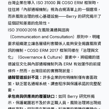
台灣企業在導入 ISO 31000 與 COSO ERM 框架時，
往往將「內部通報機制」視為合規清單上的一個選項，
而非風險治理的核心基礎設施——Berry 的研究揭示了
這個認知差距的危險性。
ISO 31000:2018 在風險溝通與諮詢
（Communication and Consultation）原則中，明確
要求組織建立讓各層級利害關係人能夠安全揭露風險資
訊的機制。COSO ERM 2017 框架同樣在「治理與文
化」（Governance & Culture）要素中，將組織的道
德誠信文化與內部通報機制列為 ERM 有效運作的前提
條件。然而，台灣目前的實務現狀是：
通報管道設計不足：
許多企業的吹哨機制僅有書面政
策，缺乏匿名通報系統、調查程序與保護承諾的完整配
套。
承包商與供應商的覆蓋缺口：
如同 Berry 研究所揭
示，保護範圍若不及於非正職人員，風險治理將出現結