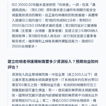
ISO 31000:2018雖未直接使用「吹哨者」一詞，但其「溝
通與諮詢」（第6.2條）原則要求建立讓所有相關方能安全
揭露風險資訊的機制，這正是吹哨機制的制度基礎。具體導
入建議分三個月進行：第1個月完成缺口分析，對照ISO
31000及COSO ERM要求識別落差；第2個月設計三層通報
架構（主管層、合規層、董事會層）並建立至少5項KRI納入
風險矩陣；第3個月完成人員培訓、試行測試並建立董事會
報告格式，確保機制上線後具備持續監控能力，達成ISO
31000合規要求。
建立吹哨者保護機制需要多少資源投入？預期效益如何
評估？
資源投入因企業規模而異。中型企業（員工500人以下）建
立基本匿名通報系統與調查程序，IT系統成本約在新台幣50
萬至150萬元之間。預期效益方面，有效的吹哨機制可在三
個層面創造可量化價值：第一，提前識別舞弊與法規違規風
險，國際研究顯示透過內部通報發現的舞弊案平均損失比外
部發現低50%以上；第二，降低COSO ERM合規成本，機
制健全的企業在監管審查中面臨罰款風險較低；第三，強化