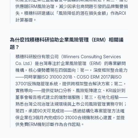
供應鏈ERM風險治理，減少因承包商問題引發的品牌聲譽損
失。積穗科研建議以「風險降低的潛在損失金額」作為ROI
計算基礎。
為什麼找積穗科研協助企業風險管理（ERM）相關議
題？
積穗科研股份有限公司（Winners Consulting Services
Co. Ltd.）是台灣專注於企業風險管理（ERM）的專業顧問
機構，核心優勢體現在四個面向：第一，深度框架整合能力
——同時掌握ISO 31000:2018、COSO ERM 2017與ISO
37001反賄賂管理系統，提供跨框架整合解決方案；第二，
實務導向——提供從缺口分析、風險矩陣建立、KRI設計到
董事會報告格式建立的端對端服務；第三，在地化經驗——
熟悉台灣公司治理法規環境與上市公司風險管理實務守則；
第四，承諾90天可見成效——透過結構化專案管理方法確
保企業在3個月內完成ISO 31000合規機制核心建置，並提
供免費ERM機制診斷作為合作起點。