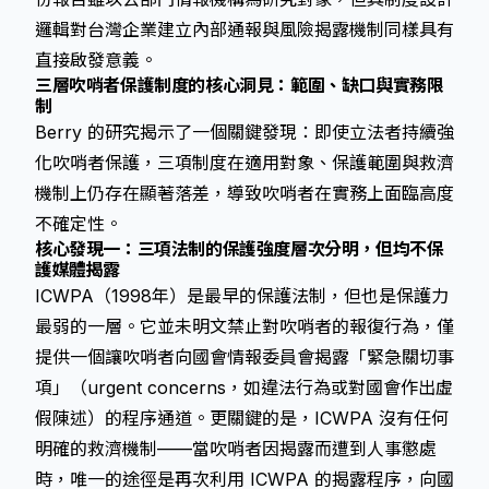
邏輯對台灣企業建立內部通報與風險揭露機制同樣具有
直接啟發意義。
三層吹哨者保護制度的核心洞見：範圍、缺口與實務限
制
Berry 的研究揭示了一個關鍵發現：即使立法者持續強
化吹哨者保護，三項制度在適用對象、保護範圍與救濟
機制上仍存在顯著落差，導致吹哨者在實務上面臨高度
不確定性。
核心發現一：三項法制的保護強度層次分明，但均不保
護媒體揭露
ICWPA（1998年）是最早的保護法制，但也是保護力
最弱的一層。它並未明文禁止對吹哨者的報復行為，僅
提供一個讓吹哨者向國會情報委員會揭露「緊急關切事
項」（urgent concerns，如違法行為或對國會作出虛
假陳述）的程序通道。更關鍵的是，ICWPA 沒有任何
明確的救濟機制——當吹哨者因揭露而遭到人事懲處
時，唯一的途徑是再次利用 ICWPA 的揭露程序，向國