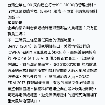
台灣企業在 90 天內建立符合ISO 31000的管理機制。
了解企業風險管理（ERM）服務 →
立即申請免費機制
診斷 →
常見問題
企業內部吹哨者保護機制應涵蓋哪些人員範圍？只有正
職員工嗎？
不，正職員工僅是最低限度的保護範圍。
Berry（2014）的研究明確指出，美國情報社群的
ICWPA 法制同時涵蓋員工與承包商，而保護範圍較窄
的 PPD-19 與 Title VI 則僅及於正式員工，形成制度
性缺口。對台灣企業而言，ISO 31000:2018 的風險溝
通原則要求組織將所有相關利害關係人納入風險資訊流
通架構，包括外包商、供應商與約聘人員。COSO
ERM 2017 框架同樣強調，有效的風險文化必須滲透
至整個價值鏈。積穗科研建議企業在設計吹哨機制時，
明確界定保護範圍，避免因供應鏈中的通報死角而埋下
重大風險治理缺口。