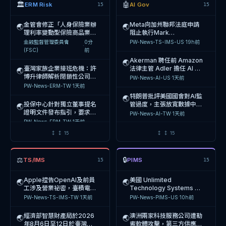
🏛
🤖
ERM Risk
AI Gov
15
15
金管會修正「人身保險業辦
Meta向加州聯邦法庭申請
🌏
🌏
理利率變動型保險商品業務
阻止執行Mark
應注意事項」第7點及第8
Zuckerberg證詞，因應四
金融監督管理委員會
0分
PW-News-TS-IMS-US
·
19h前
·
點，強化資訊揭露與內控機
起AI訓練著作權訴訟案
(FSC)
前
制，自116年1月1日生
Akerman 聘任前 Amazon
🌏
臺灣家族企業接班危機：許
法律主管 Adler 擔任 AI 治
🌏
博升律師解析閉鎖性公司與
理與資料保護總監，強化
PW-News-AI-US
·
1天前
信託結合的傳承策略，協助
AI 監管合規能力
PW-News-ERM-TW
·
1天前
企業主解決經營權與稅負兩
特朗普批評美國國會對AI監
🌏
難
投保中心針對獨立董事提名
管過度，主張放寬數據中心
🌏
證明文件發布指引，要求企
建設限制以維持中美AI競爭
PW-News-AI-TW
·
1天前
業不得僅以被提名人聲明書
優勢，並支持數據中心自建
PW-News-ERM-TW
·
1天前
作為專業資格證明，並依獨
發電設施以解決電力需
特朗普批評美國國會對AI監
🌏
↕
↕
15
↕
↕
15
立董事設置辦法第5條第4
金管會查處15家銀行涉收受
管過度，主張放寬數據中心
🌏
地政士回扣案，並強化AI防
建設限制以維持中美AI競爭
PW-News-AI-TW
·
1天前
詐模型驗證，企業需強化內
優勢
PW-News-ERM-TW
·
2天前
⚖
🔒
TS/IMS
PIMS
15
15
控與AI風險管理
臺南市議員林燕祝質詢臺南
🌏
特拉華州衡平法院首度針對
市府數位治理落後，要求整
🌏
Apple控告OpenAI及前員
美國 Unlimited
🌏
🌏
公益公司（PBC）董事受託
合110萬張實體卡片為數位
PW-News-AI-TW
·
1天前
工涉及營業祕密，臺積電洩
Technology Systems 數
義務發布判決，影響企業治
市民卡，並改善電子鞭炮機
Harvard Law School
3
密案判刑10年與6年，企業
據中心遭駭客入侵，380萬
PW-News-TS-IMS-TW
·
1天前
PW-News-PIMS-US
·
10h前
理與風險管理決策
使用率僅9.3%之問題
Forum on Corporate
·
天
Cloud Security Alliance
AI治理與人才流動風險急需
名醫療患者個資外洩，涉及
🌏
Governance
前
發布AI災難性風險附錄計
強化
醫療
經濟部智慧財產局於2026
澳洲兩家科技服務公司遭勒
🌏
🌏
畫，2027年啟動企業AI系
PW-News-AI-TW
·
1天前
年8月6日至12日於臺灣文
索軟體攻擊，第三方供應商