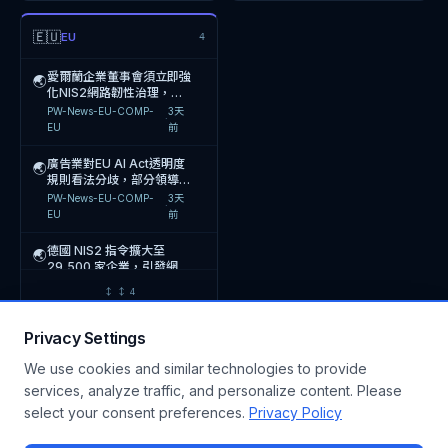
🌏
Prashant Manjrekar 於
據薄弱且程序錯誤
業應立即啟動 PIMS 應變機
🌏
反向壓力測試揭示銀行風險
列專屬網路資安預算，強化
樓，支援AI CAR與無人機
PW-News-BCM-US
·
1天前
中央通訊社-財經
·
10天前
2026 年 8 月 6 日發布企
制
經濟部智慧財產局「臺灣專
美國 Unlimited
評估缺口，要求110家受監
企業網路韌性與風險管理
系統級驗證與國際法規符合
🌏
🌏
PW-News-ERM-US
·
8天前
🇪🇺
業 AI 法律挑戰分析，探討
EU
4
PW-News-AI-EU
·
2天前
利超級站」進駐2026臺灣
Technology Systems 發
管銀行強化風險識別能力
性測試
2026年上半年Qilin勒索軟
AI 治理、數
美國聯邦議員 Kevin Mullin
🌏
🌏
文博會提供免費智財諮詢與
生 380 萬人個資外洩事
PW-News-TS-IMS-TW
·
2天前
PW-News-PIMS-US
·
1天前
瀚華金控(03903.HK)因內
體攻擊主導企業資安風險，
提議《AV Emergency
🌏
嘉義縣人力發展所舉辦AI法
講座，協助文創企業強化智
愛爾蘭企業董事會須立即強
件，為 2026 年最大醫療
🌏
🌏
部控制審查進行中持續停
PNLD與VwbP數據外洩事
Response Coordination
PW-News-BCM-US
·
1天前
PW-News-AUTO-EU
·
10天前
規與政府治理實務講座，邀
慧財產權保護意識
化NIS2網路韌性治理，應
經濟部智慧財產局推「臺灣
Educational Computer
牌，委任羅申美香港商業諮
件凸顯第三方供應鏈與政府
Ac
🌏
🌏
PW-News-ERM-TW
·
8天前
請世新大學戴豪君副教授分
對2026年全面實施前的合
PW-News-AI-TW
·
2天前
PW-News-EU-COMP-
3天
專利超級站」進駐文博會，
Systems 支付 650 萬美元
詢有限公司為內部控制顧問
資料庫的系統
·
Gartner數據揭示網路中斷
享AI監管趨勢與公務應用，
歐盟委員會發布 EU Cyber
規壓力
🌏
🌏
EU
前
提供免費智財諮詢與講座，
達成 2023 年個資外洩集體
PW-News-TS-IMS-TW
·
2天前
PW-News-PIMS-US
·
1天前
金管會強制金控與本國銀行
每分鐘成本達5,600美元，
強化AI治理法制思維
Resilience Act 實施指
🌏
馬拉威政府發布國家人工智
協助企業建立保護機制
訴訟和解，涉
🌏
設置提名委員會，並提高獨
企業應建立混合衛星連線架
引，要求製造商與軟體開發
PW-News-BCM-US
·
1天前
PW-News-EU-COMP-
12天
慧策略與AI法案，強化公共
廣告業對EU AI Act透明度
🌏
·
經濟部智慧財產局2026年
Freeway Insurance 發生
立董事進修時數，強化公司
構以強化業務持續管理能力
商強化產品網路韌性與事件
🌏
🌏
PW-News-ERM-TW
·
8天前
EU
前
部門AI治理與數據隱私保護
規則看法分歧，部分領導者
PW-News-AI-EU
·
2天前
於臺灣文化創意博覽會設置
資料外洩事件，個人金融與
治理監督機制
報
熊本地震後企業BCP實務檢
認為實質影響有限，企業應
🌏
PW-News-EU-COMP-
3天
「臺灣專利超級站」，提供
社會安全號碼遭非法取得，
PW-News-TS-IMS-TW
·
2天前
PW-News-PIMS-US
·
1天前
·
資安院任命龔化中為第三任
驗：10年前經驗轉化為
評估AI應用合規風險
🌏
EU
前
文創品牌專利、商標及著作
企業面臨法律訴訟與監管調
院長，強化產業界資安治理
2026年應變能力，中小企
PW-News-BCM-JP
·
1天前
權諮詢服務
查風險
經濟部智慧財產局2026年
加拿大零售商 Canadian
與供應鏈安全管理，因應AI
業BCP策定率僅20%
🌏
🌏
PW-News-EU-COMP-
8天
德國 NIS2 指令擴大至
🌏
·
於臺灣文化創意博覽會設置
Tire 遭 4200 萬條個人資
資安威脅與內部資安事件後
TW
前
日本帝國數據銀行2026年
29,500 家企業，引發網路
🌏
「臺灣專利超級站」，提供
料外洩攻擊，引發集體訴
果
PW-News-TS-IMS-TW
·
2天前
PW-News-PIMS-US
·
1天前
長野縣BCP意識調查顯示企
安全人才需求激增與 AI 訓
PW-News-EU-COMP-
6天
文創品牌專利、商標及著作
訟，企業面臨巨額賠償與聲
↕
↕
4
·
業策定率降至20.6%，中
練課程熱潮
PW-News-BCM-JP
·
1天前
EU
前
權諮詢服務
譽風險
OpenAI 於 2026 年 8 月
New Era Technology 數
小企業資源不足成核心障礙
🌏
🌏
6 日向美國法院申請駁回
據外洩事件引發集體訴訟調
Privacy Settings
熊本地震引發企業BCP再設
CENELEC發布2026年版
🌏
🌏
Apple 針對其竊取營業祕
查，企業應強化供應商個資
PW-News-TS-IMS-US
·
2天前
PW-News-PIMS-US
·
1天前
📖 風險小百科
查看全部 →
計浪潮，企業應強化危機應
Guide 32低電壓設備安全
密的訴訟，主張 OpenA
管理與風險分級機制
We use cookies and similar technologies to provide
變能力以應對複合型災害風
風險評鑑與降低風險指引，
PW-News-BCM-JP
·
1天前
CEN-CENELEC-
9天
·
經濟部智慧財產局於2026
美國 Heart of America
險
企業需依此更新風險管理機
🌏
🌏
services, analyze traffic, and personalize content. Please
Newsroom
前
年8月6日至12日於臺灣文
Medical Center 遭
制
熊本地震引發BCP再設計浪
●
Risk News LIVE ·
244
items
·
Auto-updated hourly
🌏
select your consent preferences.
Privacy Policy
化創意博覽會設置「臺灣專
Embargo 勒索軟體攻擊洩
PW-News-TS-IMS-TW
·
2天前
PW-News-PIMS-US
·
2天前
潮，企業應強化危機應變能
利超級站」，提供專利、商
漏 800GB
力與員工安全管理機制
PW-News-BCM-JP
·
1天前
標及著作權諮詢服務，