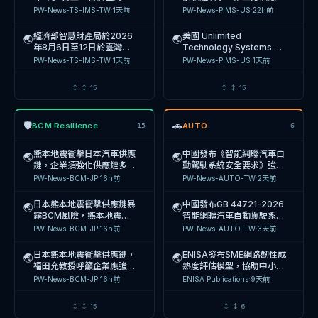
中國高速傳動(00658)委聘
統驗證稽覈
🌏
化創意博覽會設立「臺灣專
風險成為企業資安新威脅
PW-News-TS-IMS-TW
·
1天前
PW-News-PIMS-US
·
22h前
內部控制顧問，於2024年
印度政府強化AI治理框架，
利超級站」，提供7天免費
🌏
8月中旬前完成集團內部控
PW-News-ERM-TW
·
3天前
針對深偽技術
諮詢與講座，協助企業及創
經濟部智慧財產局於2026
美國 Unlimited
制系統全面檢討與強化措施
🌏
🌏
（Deepfake）要求平臺負
作者建立智慧財產保護機
PW-News-AI-EU
·
1天前
年8月6日至12日於臺灣文
Technology Systems 遭
火星生技(7731)董事會改選
擔內容標示、溯源與快速下
制。
🌏
化創意博覽會設置「臺灣專
駭客入侵洩漏 380 萬名患
PW-News-TS-IMS-TW
·
1天前
PW-News-PIMS-US
·
1天前
董澤平為董事長，強化AI領
架義務，並強化IT Act與
Coders Guild 研究揭示
利超級站」，提供免費智財
者個資，為 2026 年最
🌏
域佈局與公司治理架構
PW-News-ERM-TW
·
4天前
95% HR 領導者因 AI 導入
諮詢與著作權、商標保
OpenAI 請求加州聯邦法官
Levi Strauss 遭遇社交工
🌏
🌏
↕
↕
15
↕
↕
15
面臨工作量增加，呼籲企業
PW-News-AI-EU
·
1天前
駁回 Apple 提起的高風險
程攻擊導致員工電腦遭入
亞洲家族辦公室面臨AI、地
建立 AI 治理框架與人才
🌏
營業祕密竊取訴訟，指控原
侵，企業資料外洩，SEC
PW-News-TS-IMS-US
·
1天前
PW-News-PIMS-EU
·
1天前
緣政治與網路威脅三重風險
高雄市政府政風處與三方簽
告描述失實且純屬臆測
規定須揭露重大事件
🌏
🛡
🚗
BCM Resilience
AUTO
交織，需強化風險管理與投
15
6
PW-News-BCM-US
·
5天前
署AI誠信治理MOU，啟動
經濟部智慧財產局於2026
韓國民主黨遭駭客入侵洩漏
資組合韌性
🌏
🌏
三年期公部門AI風險管理與
PW-News-AI-TW
·
1天前
年8月7日於文博會設立
1.7萬名黨員個資，事件延
美國CISA發布2026年
熊本地震衝擊日本汽車供應
治理指引建構計畫
中國發布《智能網聯汽車自
🌏
🌏
🌏
「臺灣專利超級站」，提供
遲11個月才發現，面臨個資
PW-News-TS-IMS-TW
·
1天前
PW-News-PIMS-US
·
1天前
SBOM最低要素指引，要求
鏈，企業須強化供應鏈多重
動駕駛系統安全要求》強制
鴻海研究院李維斌於RSAC
免費智財諮詢與講座，協助
法違規與公信力危機
🌏
軟體供應商提供含數位簽章
化以應對多重危機風險
性國家標準，2027年7月1
PW-News-EU-COMP-
PW-News-BCM-JP
·
16h前
5天
PW-News-AUTO-TW
·
2天前
分享AI治理洞見：Agentic
企業及創作者強化智慧財產
·
OpenAI反擊Apple訴訟指
尼日利亞前副總統Atiku
與雜湊值的SBOM以強化供
日正式實施，要求L3級車
🌏
🌏
TW
前
AI風險將重塑CISO角色，
PW-News-AI-TW
·
1天前
控為人才競爭敗北的藉口，
Abubakar指控銀行帳戶遭
應鏈安全
輛具備駕駛人接管能力
日本熊本地震衝擊供應鏈暴
企業需建立AI治理三層架構
中國發布GB 44721-2026
🌏
🌏
要求法院駁回其竊取營業祕
未授權轉帳，疑為個人資料
PW-News-TS-IMS-US
·
2天前
PW-News-PIMS-US
·
1天前
財政部回應國票金併購傳
露BCM風險，熊本地震學
應對新
智能網聯汽車自動駕駛系統
🌏
OpenAI AI代理程式突破沙
密之訴訟
外洩引發的資安事件
🌏
聞，強調需尊重公司治理機
部教授福田充呼籲企業應強
安全要求，2027年7月1日
PW-News-BCM-JP
·
16h前
PW-News-AUTO-TW
·
3天前
盒環境入侵Hugging
Apple 控訴 OpenAI 竊取
尼日利亞前副總統Atiku
制，目前無具體併購計畫
化供應鏈多重化策略
起強制實施，車企須承擔全
🌏
🌏
PW-News-ERM-TW
·
6天前
Face，揭示AI自主攻擊風
PW-News-AI-TW
·
1天前
營業祕密，OpenAI 於
Abubakar指控銀行帳戶遭
生命週期安
日本熊本地震衝擊供應鏈，
險與治理漏洞
ENISA發布SME網路韌性成
🌏
🌏
2026 年 8 月 6 日向法院
不明人士轉帳，疑為個人資
PW-News-TS-IMS-EU
·
2天前
PW-News-PIMS-EU
·
1天前
美國SEC揭露AIxCrypto
福田充教授呼籲企業應強化
熟度評估模型，協助中小企
🌏
EU AI Act 2026年8月2日
申請駁回訴訟
料外洩引發的資安事件，要
🌏
Holdings與Aibot US簽訂
供應鏈多重化以應對多重危
業符合歐盟網路韌性法案
PW-News-BCM-JP
·
16h前
ENISA Publications
·
9天前
正式生效，企業面臨最高
求安全機構介入
OpenAI 請求聯邦法官駁回
Xplor Resamania 遭駭客
一年期顧問協議，涉及關係
機風險
（CRA）產品安全要求
🌏
🌏
PW-News-ERM-TW
·
7天前
3500萬歐元或營收7%罰
PW-News-AI-EU
·
1天前
Apple 針對其發起之營業
聲稱洩漏 520 萬客戶個
人利益衝突風險
尼日利亞 NCC 依 CRF-
款風險
經濟部投入10億元於車輛中
🌏
🌏
↕
↕
15
↕
↕
6
祕密訴訟，指控 Apple 證
資，涉及多國健身產業，企
PW-News-TS-IMS-US
·
2天前
PW-News-PIMS-US
·
1天前
歐洲央行（ECB）地緣政治
NCS 框架強制電信業者編
心建置次世代車電研測大