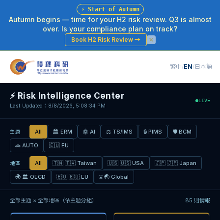
⚡
Start of Autumn
Autumn begins — time for your H2 risk review. Q3 is almost
over. Is your compliance plan on track?
Book H2 Risk Review
→
繁中
/
EN
/
日本語
⚡
Risk Intelligence Center
LIVE
Last Updated：8/8/2026, 5:08:34 PM
All
🏛
ERM
🤖
AI
⚖
TS/IMS
🔒
PIMS
🛡
BCM
主題
🚗
AUTO
🇪🇺
EU
All
🇹🇼
🇹🇼 Taiwan
🇺🇸
🇺🇸 USA
🇯🇵
🇯🇵 Japan
地區
🌍
🏛 OECD
🇪🇺
🇪🇺 EU
🌐
🌏 Global
全部主題 × 全部地區（依主題分組）
85
則情報