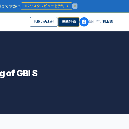
通りですか？
H2リスクレビューを予約
→
お問い合わせ
無料評価
繁中
/
EN
/
日本語
of GBI S