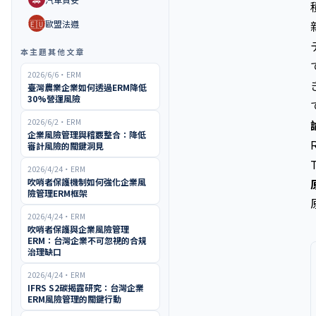
🇪🇺
歐盟法遵
本主題其他文章
2026/6/6
・
ERM
臺灣農業企業如何透過ERM降低
30%營運風險
2026/6/2
・
ERM
企業風險管理與稽覈整合：降低
審計風險的關鍵洞見
2026/4/24
・
ERM
吹哨者保護機制如何強化企業風
險管理ERM框架
2026/4/24
・
ERM
吹哨者保護與企業風險管理
ERM：台灣企業不可忽視的合規
治理缺口
2026/4/24
・
ERM
IFRS S2碳揭露研究：台灣企業
ERM風險管理的關鍵行動