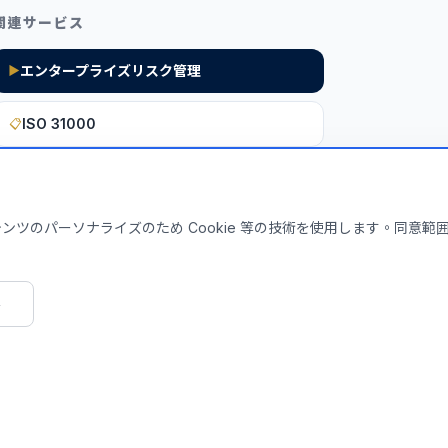
関連サービス
エンタープライズリスク管理
▶
ISO 31000
📋
このインサイトを貴社に活用しま
ツのパーソナライズのため Cookie 等の技術を使用します。同意範
無料診断を申し込む
み