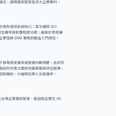
模式，證明風險管理並非大企業專利。
現有資訊系統缺口；其次運用 ISO
險依發生機率與影響程度分類；最後針對高優
業理解 ERM 實務的最佳入門途徑。
才發現資安漏洞或營運中斷問題。此研究
階段同步建立風險地圖與風險評估矩陣，
控制機制，大幅降低導入失敗機率。
Ltd.）專注台灣企業風險管理，能協助企業在 90