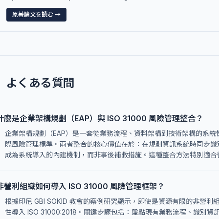
原著論文を読む →
よくある質問
什麼是企業架構規劃（EAP）與 ISO 31000 風險管理整合？
企業架構規劃（EAP）是一套從業務流程、資料架構到技術架構的系統性規劃方法
際風險管理標準。兩者整合的核心價值在於：在規劃資訊系統時同步識
成為系統導入的內建機制，而非事後補救措施。這種整合方法特別適合
非營利組織如何導入 ISO 31000 風險管理框架？
根據印尼 GBI SOKID 教會的案例研究顯示，即使是資源有限的非
性導入 ISO 31000:2018。關鍵步驟包括：盤點現有業務流程、識