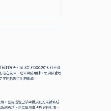
，而 ISO 31000:2018 則是國
別潛在風險、建立風險矩陣，使風險管理
從零開始數位化的組織。
營利組織，也能透過企業架構規劃方法論系統
別資訊系統需求、建立風險識別與評估矩陣、