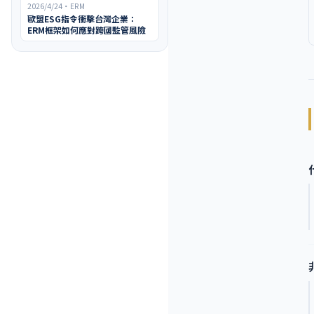
2026/4/24
・
ERM
歐盟ESG指令衝擊台灣企業：
ERM框架如何應對跨國監管風險