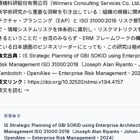
積穗科研股份有限公司（Winners Consulting Services Co
新学術研究から重要な洞察を引き出している：組織の規模に関
テクチャ・プランニング（EAP）と ISO 31000:2018 リ
で、情報システムリスクを体系的に識別し、リスクマトリクス
きるということだ。台湾のみならず、ERM フレームワークの構築や 
ている日本語圏のビジネスリーダーにとっても、この研究は極
論文出典：
IS Strategic Planning of GBI SOKID using Enterpr
Risk Management ISO 31000:2018（Joseph Alan Riyanto、
Tambotoh、OpenAlex — Enterprise Risk Management、2
原文リンク：
https://doi.org/10.32520/stmsi.v13i4.4157
原文を読む →
原著論文
IS Strategic Planning of GBI SOKID using Enterprise Architec
Management ISO 31000:2018（Joseph Alan Riyanto、Johan 
OpenAlex — Enterprise Risk Management，2024）