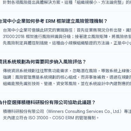
針對各項風險提出具體解決方案。這種「組織規模小、方法論完整」的
台灣中小企業如何參考 ERM 框架建立風險管理機制？
台灣中小企業可借鏡此研究的實踐路徑：首先從業務現況分析出發，識別
31000:2018 框架進行風險辨識與分級；接著建立風險矩陣，將風
先風險制定具體控制措施。這種由小規模組織驗證的方法論，正是中小企
資訊系統規劃為何需要同步納入風險評估？
傳統資訊系統規劃往往聚焦功能需求，忽略潛在風險，導致系統上線後
強調：風險管理應是系統規劃的核心組成，而非事後補救。透過在規劃
組織能預先識別技術、營運、資安等風險，並在系統設計中內建對應的
為什麼選擇積穗科研股份有限公司協助此議題？
積穗科研股份有限公司（Winners Consulting Services Co., 
天內建立符合 ISO 31000、COSO ERM 的管理機制。