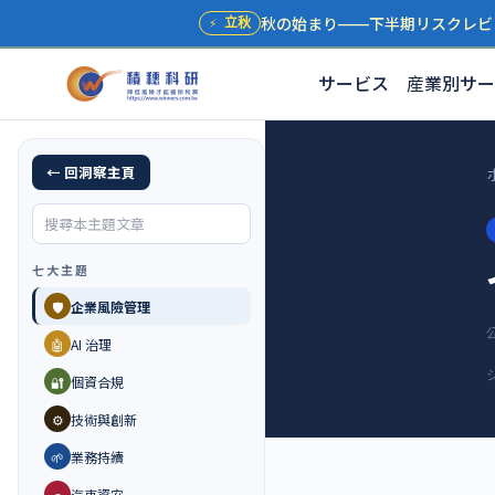
秋の始まり——下半期リスクレビ
⚡
立秋
サービス
産業別サー
← 回洞察主頁
七大主題
🛡️
企業風險管理
🤖
AI 治理
🔐
個資合規
⚙️
技術與創新
🌱
業務持續
🚗
汽車資安