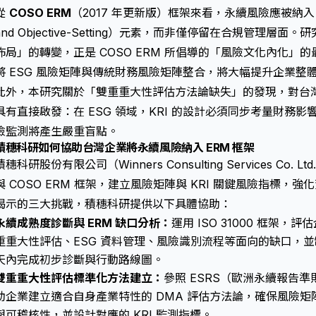
從
COSO ERM
（2017 年更新版）框架來看，永續風險應被納入「
and Objective-Setting）元素，而非僅停留在合規管理
佈局」的轉變，正是 COSO ERM 所倡導的「風險文化內化」
將 ESG 風險矩陣與傳統財務風險矩陣整合，將大幅提升企業整
此外，本研究關於「雙重重大性評估方法論缺失」的發現，對台
具有直接啟發：在 ESG 領域，KRI 的設計必須同步考量財務
險監測將產生嚴重盲點。
積穗科研如何協助台灣企業將永續風險納入 ERM 框架
積穗科研股份有限公司（Winners Consulting Services Co. L
與 COSO ERM 框架，建立風險矩陣與 KRI 關鍵風險指標
揭示的三大挑戰，積穗科研提供以下具體協助：
永續成熟度診斷與 ERM 缺口分析：
運用 ISO 31000 框架
重重大性評估、ESG 資料管理、風險識別流程等面向的缺口，並
天內完成初步診斷與行動路線圖。
雙重重大性評估標準化方法建立：
參照 ESRS（歐洲永續報告準則
助企業建立適合自身產業特性的 DMA 評估方法論，確保風險矩陣
與可稽核性，並設計對應的 KRI 監測指標。