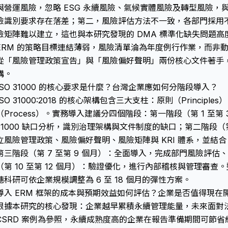
與營運風險，忽略 ESG 永續風險、氣候實體風險及轉型風險，與 ISO 
險識別要求存在落差；第二，風險評估方法不一致，各部門採用
險矩陣難以建立，這也與本研究發現的 DMA 標準化缺失問題高
ERM 的策略目標連結薄弱，風險清單淪為年度例行作業，而非
從「風險管理政策宣告」與「風險偏好聲明」兩份核心文件著手，建立 
構。
ISO 31000 的核心要求是什麼？台灣企業應如何分階段導入？
ISO 31000:2018 的核心架構包含三大支柱：原則（Principle
（Process）。實務導入建議分四個階段：第一階段（第 1 至第 
31000 缺口分析，識別治理架構與文件制度的缺口；第二階段（第
立風險管理政策、風險偏好聲明、風險矩陣與 KRI 體系，並結合 
第三階段（第 7 至第 9 個月）：全面導入，完成部門風險評
（第 10 至第 12 個月）：驗證優化，進行內部稽核與管理審查。
穗科研可依企業規模調整為 6 至 18 個月的彈性方案。
導入 ERM 框架的成本與預期效益如何評估？企業是否值得現在
根據本研究的核心發現：企業越早累積永續管理能量，未來面對
CSRD 案例為參照，永續成熟度高的企業在報告準備期間可節省約 