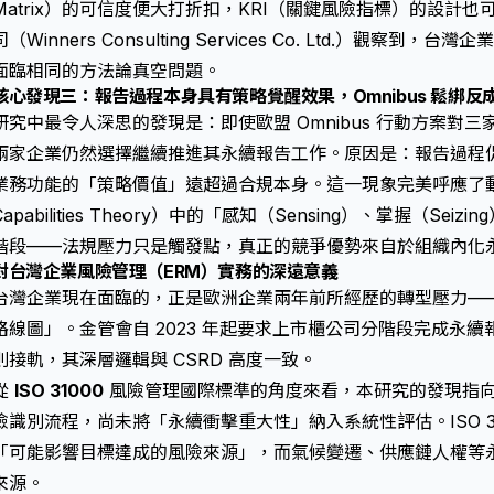
Matrix）的可信度便大打折扣，KRI（關鍵風險指標）的設計
司（Winners Consulting Services Co. Ltd.）觀察到
面臨相同的方法論真空問題。
核心發現三：報告過程本身具有策略覺醒效果，Omnibus 鬆綁反
研究中最令人深思的發現是：即使歐盟 Omnibus 行動方案對
兩家企業仍然選擇繼續推進其永續報告工作。原因是：報告過程
業務功能的「策略價值」遠超過合規本身。這一現象完美呼應了動態
Capabilities Theory）中的「感知（Sensing）、掌握（Seizi
階段——法規壓力只是觸發點，真正的競爭優勢來自於組織內化
對台灣企業風險管理（ERM）實務的深遠意義
台灣企業現在面臨的，正是歐洲企業兩年前所經歷的轉型壓力—
路線圖」。金管會自 2023 年起要求上市櫃公司分階段完成永續報
則接軌，其深層邏輯與 CSRD 高度一致。
從
ISO 31000
風險管理國際標準的角度來看，本研究的發現指
險識別流程，尚未將「永續衝擊重大性」納入系統性評估。ISO 3100
「可能影響目標達成的風險來源」，而氣候變遷、供應鏈人權等
來源。