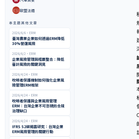
🇪🇺
歐盟法遵
本主題其他文章
2026/6/6
・
ERM
臺灣農業企業如何透過ERM降低
30%營運風險
2026/6/2
・
ERM
企業風險管理與稽覈整合：降低
審計風險的關鍵洞見
2026/4/24
・
ERM
吹哨者保護機制如何強化企業風
險管理ERM框架
2026/4/24
・
ERM
吹哨者保護與企業風險管理
ERM：台灣企業不可忽視的合規
治理缺口
2026/4/24
・
ERM
IFRS S2碳揭露研究：台灣企業
ERM風險管理的關鍵行動