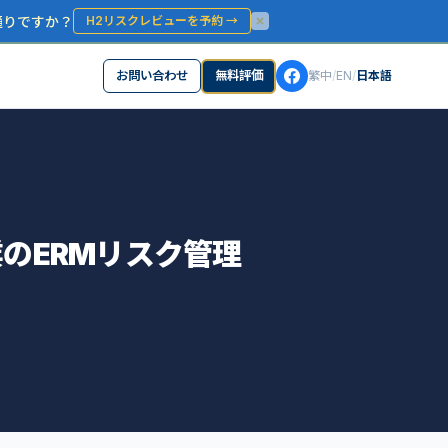
通りですか？
H2リスクレビューを予約
→
お問い合わせ
無料評価
繁中
/
EN
/
日本語
業のERMリスク管理