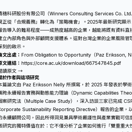
積穗科研股份有限公司（Winners Consulting Services C
規正從「合規義務」轉化為「策略機會」。2025年最新研究顯示
報告導入的難易程度——成熟度越高的企業，越能將既有資料直
建立內部角色與外部顧問支援體系。這對台灣企業的企業風險管
深刻的啟示。
論文出處：
From Obligation to Opportunity（Paz Eriksson,
原文連結：
https://core.ac.uk/download/667547845.pdf
閱讀原文 →
關於作者與這項研究
本篇論文由 Paz Eriksson Nelly 所撰寫，於 2025 年發表
橫跨永續報告實務與動態能力理論（Dynamic Capabilities 
個案研究法（Multiple Case Study），深入訪談三家已完成
Corporate Sustainability Reporting Directive）
的永續顧問公司，因此所得洞見兼具學術嚴謹性與產業實戰可信
該研究的獨特價值在於：它不僅分析了企業如何進行「雙重重大性評估（Dou