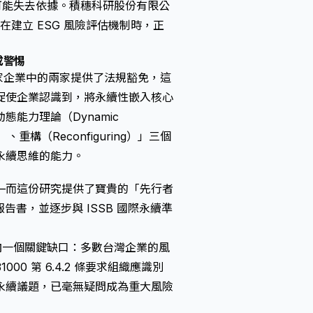
也可能失去依據。積穗科研股份有限公
，台灣企業在建立 ESG 風險評估機制時，正
成警惕
三家企業中的兩家提供了法規豁免，這
促使企業認識到，將永續性嵌入核心
能力理論（Dynamic
ng）、重構（Reconfiguring）」三個
永續思維的能力。
—而這份研究提供了寶貴的「先行者
告書，並逐步與 ISSB 國際永續準
向一個關鍵缺口：多數台灣企業的風
0 第 6.4.2 條要求組織應識別
永續議題，已毫無疑問成為重大風險