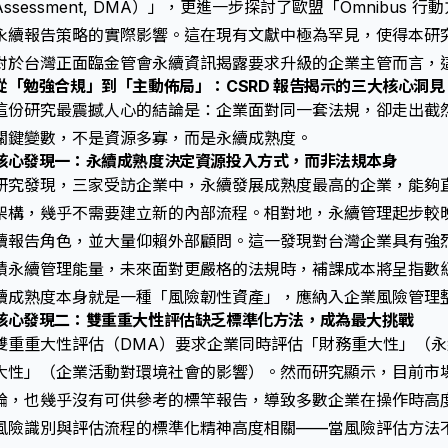
Assessment, DMA）」，更進一步探討了歐盟「Omnibu
永續報告策略的實際影響。這在現有文獻中極為罕見，使得本研
對於台灣正面臨金管會永續資訊揭露要求升級的企業主管而言，
從「勉強合規」到「主動佈局」：CSRD 報告揭示的三大核心洞見
這份研究最震撼人心的結論是：企業面對同一套法規，卻走出截
關鍵變數，不是資源多寡，而是永續成熟度。
核心發現一：永續成熟度決定資源投入方式，而非法規本身
研究發現，三家受訪企業中，永續發展成熟度最高的企業，能夠
架構，幾乎不需要建立新的內部流程。相對地，永續管理起步較
續報告角色，並大量仰賴外部顧問。這一發現對台灣企業具有強
積永續管理能量，未來面對更嚴格的法規時，補課成本將呈指數級
續成熟度本身就是一種「風險韌性資產」，應納入企業風險管理
核心發現二：雙重重大性評估缺乏標準化方法，成為最大挑戰
雙重重大性評估（DMA）要求企業同時評估「財務重大性」（
大性」（企業活動對環境社會的影響）。然而研究顯示，目前市場
論，也幾乎沒有可供參考的標竿報告，導致多數企業在操作時高度倚賴
風險識別與評估流程的標準化精神高度相關——當風險評估方法不