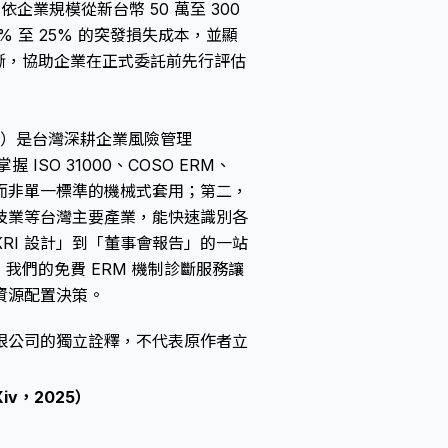
依企業規模從新台幣 50 萬至 300
 至 25% 的突發損失成本，並顯
診斷，協助企業在正式委託前先行評估
. Ltd.）是台灣深耕企業風險管理
SO 31000、COSO ERM、
案，而非單一標準的機械式套用；第二，
技業等台灣主要產業，能快速識別各
RI 設計」到「董事會報告」的一站
我們的免費 ERM 機制診斷服務讓
資源配置決策。
限公司的獨立詮釋，不代表原作者立
arXiv，2025）