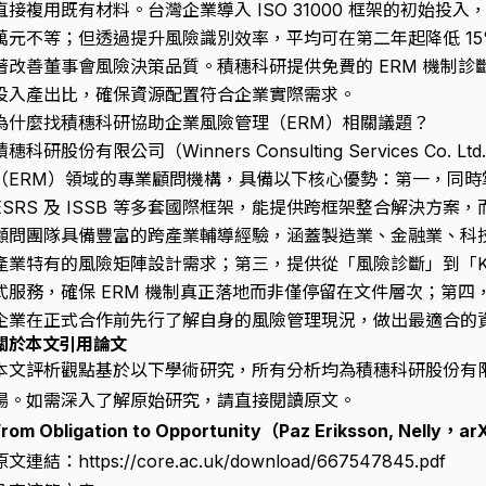
直接複用既有材料。台灣企業導入 ISO 31000 框架的初始投入，
萬元不等；但透過提升風險識別效率，平均可在第二年起降低 15%
著改善董事會風險決策品質。積穗科研提供免費的 ERM 機制
投入產出比，確保資源配置符合企業實際需求。
為什麼找積穗科研協助企業風險管理（ERM）相關議題？
積穗科研股份有限公司（Winners Consulting Services Co
（ERM）領域的專業顧問機構，具備以下核心優勢：第一，同時掌握 I
ESRS 及 ISSB 等多套國際框架，能提供跨框架整合解決方
顧問團隊具備豐富的跨產業輔導經驗，涵蓋製造業、金融業、科
產業特有的風險矩陣設計需求；第三，提供從「風險診斷」到「K
式服務，確保 ERM 機制真正落地而非僅停留在文件層次；第四，
企業在正式合作前先行了解自身的風險管理現況，做出最適合的
關於本文引用論文
本文評析觀點基於以下學術研究，所有分析均為積穗科研股份有
場。如需深入了解原始研究，請直接閱讀原文。
From Obligation to Opportunity（Paz Eriksson, Nelly，
原文連結：
https://core.ac.uk/download/667547845.pdf