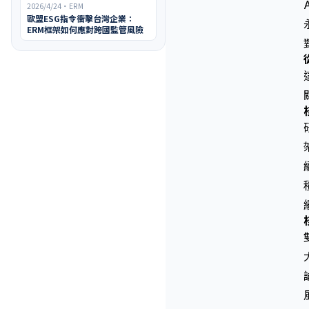
2026/4/24
・
ERM
歐盟ESG指令衝擊台灣企業：
ERM框架如何應對跨國監管風險