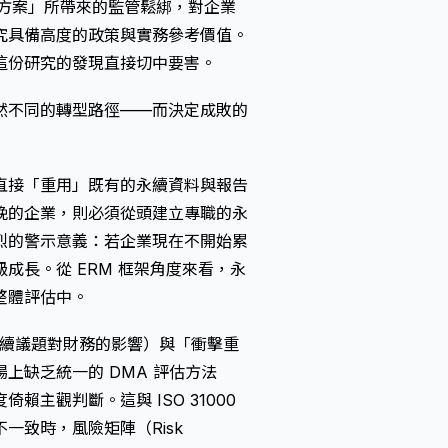
s 行動方案」所帶來的監管鬆綁，對企業
究具備高度的政策與實務參考價值。
這份研究的發現直接切中要害。
然不同的轉型路徑——而決定成敗的
直接「重用」既有的永續資料與報告
晚的企業，則必須從頭建立專職的永
烈的警示意義：若企業現在不開始累
成長。從 ERM 框架角度來看，永
整體評估中。
永續議題對財務的影響）與「衝擊重
上缺乏統一的 DMA 評估方法
主觀判斷。這與 ISO 31000
一致時，風險矩陣（Risk