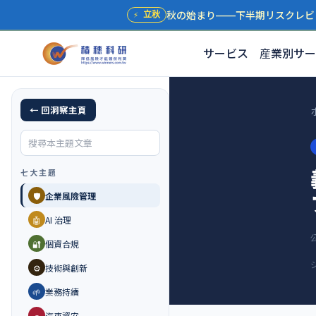
秋の始まり——下半期リスクレビ
⚡
立秋
サービス
産業別サー
← 回洞察主頁
七大主題
🛡️
企業風險管理
🤖
AI 治理
🔐
個資合規
⚙️
技術與創新
🌱
業務持續
🚗
汽車資安