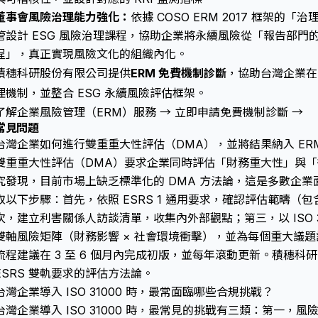
董事會風險治理能力強化：
依據 COSO ERM 2017 框架
管設計 ESG 風險治理課程，協助企業將永續風險從「報告部門
程」，真正實現風險文化的組織內化。
積穗科研股份有限公司提供
ERM 免費機制診斷
，協助台灣企業在 9
理機制，並整合 ESG 永續風險評估框架。
了解企業風險管理（ERM）服務 →
立即申請免費機制診斷 →
常見問題
台灣企業如何進行雙重重大性評估（DMA），並將結果納入 ER
雙重重大性評估（DMA）要求企業同時評估「財務重大性」與
究發現，目前市場上缺乏標準化的 DMA 方法論，這是多數企
取以下步驟：首先，依照 ESRS 1 通用要求，確認評估範疇（
次，建立利害關係人訪談清單，收集內外部觀點；第三，以 ISO 3
雙軸風險矩陣（財務影響 × 社會環境衝擊），並為每個重大議題設計
流程建議在 3 至 6 個月內完成初版，並每年滾動更新。積穗科研可
ESRS 雙軌要求的評估方法論。
台灣企業導入 ISO 31000 時，最常面臨哪些合規挑戰？
台灣企業導入 ISO 31000 時，最常見的挑戰有三類：第一，