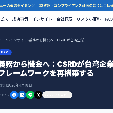
ューの最適タイミング。Q3終盤、コンプライアンス計画の進捗は目標
ビス
成功事例
インサイト
会社概要
リスク小百科
FAQ
ホーム
›
インサイト
›
義務から機会へ：CSRDが台湾企業のERMリスク管理フレームワークを再構築する
ERM
義務から機会へ：CSRDが台湾企
フレームワークを再構築する
2026年4月18日
公開日
シェア
：
リンクをコピー