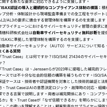
に関する新たな要求に対応できるように支援します。
TISAX認証の導入と継続的なコンプライアンス体制の構築：
積
ップ分析、体制設計から現場監査準備までの全工程をサポートし、
AL2/AL3の要求に適合する管理体制を構築するのを支援します。同時
サプライチェーンにおけるサイバーセキュリティ管理の要求に
積穗科研株式会社は
自動車サイバーセキュリティ無料診断
を提
TISAXに準拠した管理体制を構築するのを支援します。
自動車サイバーセキュリティ（AUTO）サービスについて知る 
よくある質問
「Trust Case」とは何ですか？ISO/SAE 21434のサイ
か？
「Trust Case」は、Jenssenらが2023年に提唱した補
ケースでは不十分な社会的信頼の構築を補うものです。ISO/SAE
保証ケース
は、技術者や認証機関を対象とした技術的論証と法
方、Trust CaseはAIの意思決定ロジック、故障時の対応、
解できる言葉で説明します。両者は補完関係にあり、コンプラ
るか」を、Trust Caseが「なぜ信頼できるか」を明らかに
て、この違いを理解することは、顧客監査やサプライヤー評価