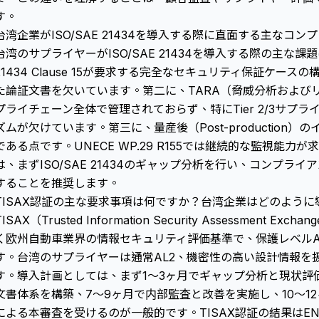
す。
台湾企業がISO/SAE 21434を導入する際に直面する主なコ
台湾のサプライヤーが
ISO/SAE 21434
を導入する際の主な課題は
21434 Clause 15が要求する完全なセキュリティ保証ケー
た論証文書を欠いています。第二に、TARA（脅威分析および
プライチェーン全体で管理されておらず、特にTier 2/3サプ
ズムが欠けています。第三に、量産後（Post-production
である点です。UNECE WP.29 R155では継続的な監視能
は、まずISO/SAE 21434のギャップ分析を行い、コンプラ
することを推奨します。
TISAX認証の主な要求事項は何ですか？台湾企業はどのよう
TISAX（Trusted Information Security Assessment 
く欧州自動車業界の情報セキュリティ評価基準で、保護レベルAL
す。台湾のサプライヤーは通常AL2、機密性の高い設計情報を
す。導入計画としては、まず1～3ヶ月でギャップ分析と現状評
文書体系を構築、7～9ヶ月で内部監査と改善を実施し、10～1
による本審査を受けるのが一般的です。TISAX認証の結果はENX