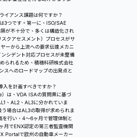
ンプライアンス課題は何ですか？
3つです。第一に、ISO/SAE
スの構築が不十分で、多くは構造化され
リスクアセスメント）プロセスがサ
ライヤーから上流への要求伝達メカニ
）のインシデント対応プロセスが未整備
力が求められるため、積穗科研株式会社
イアンスへのロードマップの出発点と
に導入を計画すべきですか？
Exchange）は、VDA ISAの質問票に基づ
1、AL2、AL3に分かれていま
扱う場合はAL3の取得が求められま
価を行い、4～6ヶ月で管理体制と
2ヶ月でENX認定の第三者監査機関
 Portalで欧州の自動車メーカー