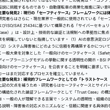
信頼に変換されるわけではないのです。この発見は、「コンプ
仮説に挑戦するものであり、自動運転車の商業化推進に深い意
主要な発見2：現行の「セーフティケース」フレームワークには
研究者らはさらに、現在業界で一般的に使用されている「セーフティケ
よびISO/SAE 21434に基づいて構築される「サイバーセキュリティ
Case）」は、設計上、技術的な論証と法規制への準拠性に焦
素を網羅していないと指摘しています。（1）AIの意思決定ロ
（2）システム障害後にどのように信頼を再構築するかについて
く一般大衆を対象とした「一般向けのセーフティケース（Safety Case
ディープラーニングモデルの挙動に関する透明性の開示。BSI PAS
般向けのセーフティケース」を公表することを明確に要求して
カーはまだ対応するプロセスを確立していません。
主要な発見3：補完的フレームワークとしての「トラストケース（Tr
上記の欠点を補うため、研究者らはセーフティケースとサイバ
の構造化された論証フレームワークとして「Trust Case」の概念を
は、一般の人が理解できる言葉で、システムの透明性、組織の説
る説明、障害後の対応メカニズムなど、信頼に関連する具体的