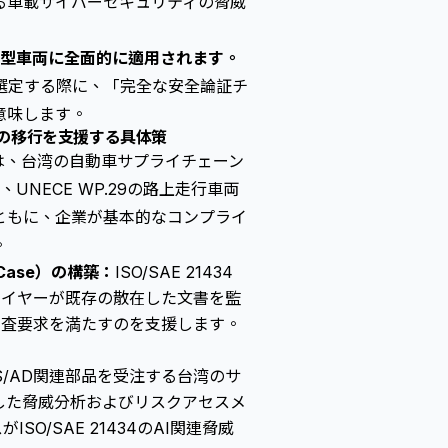
る
車載サイバーセキュリティ
の脅威
ての新型車両に全面的に適用されます。
選定する際に、「完全な安全論証チ
意味します。
の移行を支援する具体策
 Ltd.）は、台湾の自動車サプライチェーン
UNECE WP.29の
路上走行車両
ともに、企業が基本的なコンプライ
。
 Case）の構築：
ISO/SAE 21434
、サプライヤーが既存の散在した文書を監
の審査要求を満たすのを支援します。
S/AD関連部品を受注する台湾のサ
した脅威分析およびリスクアセスメ
O/SAE 21434のAI関連脅威