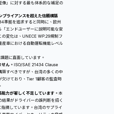
証像」に対する最も体系的な補足の
ンプライアンスを超えた信頼構築
34
準拠を追求すると同時に、欧州
ら「エンドユーザーに説明可能な安
化は、UNECE WP.29規制フ
量産車における自動運転機能レベル
な課題に直面しています。
ません。
ISO/SAE 21434 Clause
構築すべきですが、台湾の多くの中
けており、Tier 1顧客の監査時
。
築能力が著しく不足しています。
本
iveの結果がドライバーの誤判断を招く
に指摘しています。台湾のサプライ