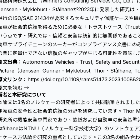
積穗科研株式会社（Winners Consulting Services Co.,
Jenssen、Myklebust、Stålhaneが2023年に発表し
現行のISO/SAE 21434が要求する
セキュリティ保証ケース
や機
転車が社会的信頼を得るために必要な「トラストケース（Trust
いう点です。研究では、信頼と安全は統計的に無関係であるこ
動車サプライチェーンのメーカーがコンプライアンス文書にの
の間に定量化できない信頼のギャップが生じる可能性を意味し
論文出典：
Autonomous Vehicles - Trust, Safety and Securi
Picture（Jenssen, Gunnar、Myklebust, Thor、Stålhane, 
原文リンク：
https://doi.org/10.1109/rams51473.2023.100882
原文を読む →
著者と本研究について
本論文は3名のノルウェーの研究者によって共同執筆されました。Gu
運転車の安全性と社会的信頼の分野を研究しています。Thor Mykl
研究所の機能安全専門家であり、鉄道および自動車の安全基準策
StålhaneはNTNU（ノルウェー科学技術大学）のソフトウ
ィケース方法論を研究の重点としています。この3名の組み合