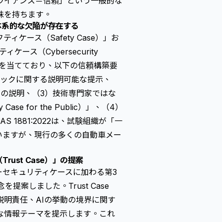
ライアンス＝信頼」という一般的な
味を持ちます。
体系的な欠陥が存在する
ース（Safety Case）」お
ケース（Cybersecurity
点を当てており、以下の信頼構築要
ジックに関する説明可能な提示、
の説明、（3）技術専門家ではな
 for the Public）」、（4）
 1881:2022は、試験組織が「一
いますが、現行の多くの自動車メー
ust Case）」の提案
ーセキュリティケースに加わる第3
提案しました。Trust Case
明責任、AIの挙動の境界に関す
な情報テーマを提示します。これ