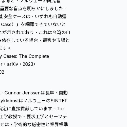
 Ltd.）によると、ノルウェーの研究者
た研究は、重要な盲点を明らかにしました。
能安全ケースは、いずれも自動運
 Case）」を網羅できていないと
とが示されており、これは台湾の自
み依存している場合、顧客や市場と
ます。
ty Cases: The Complete
Tor，arXiv，2023）
02
nnar Jenssenは長年、自動
ebustはノルウェーのSINTEF
定に直接貢献しています。Tor
ェア工学教授で、要求工学とセーフテ
わせは、学術的な厳密性と業界標準