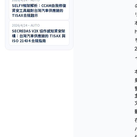
SELFY框架解析：CCAM自我修復
資安工具箱對台灣汽車供應鏈的
TISAX合規啟示
2026/4/24
・
AUTO
SECREDAS V2X 協作感知資安架
h
構：台灣汽車供應鏈的 TISAX 與
ISO 21434 合規指南