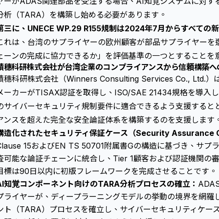
ヤーがADAS関連部品を受注する場合、AI知覚システムに対す
分析（TARA）を構築し始める必要があります。
第三に、UNECE WP.29 R155規制は2024年7月からすべ
これは、台湾のサプライヤーの欧州顧客が部品サプライヤーを
ェーンの完成に協力できるか」を評価基準の一つとすることを
積穗科研株式会社が台湾企業のコンプライアンスから信頼構築へ
積穗科研株式会社（Winners Consulting Services Co.,
メーカーがTISAX認証を取得し、
ISO/SAE 21434
規格を導入し、
のサイバーセキュリティ
規制要件に適合できるよう支援すると
アンスを超えた完全な安全論証体系を構築するのを支援します
構造化されたセキュリティ保証ケース（Security Assurance
Clause 15およびEN TS 50701附属書Gの構造に基づき
査可能な論証チェーンに統合し、Tier 1顧客および認証機関
目標は90日以内に初版フレームワークを完成させることです。
AI知覚コンポーネント向けのTARA分析プロセスの確立：
ADA
プライヤーが、ディープラーニングモデルの挙動の境界を網羅
ント（TARA）プロセスを確立し、サイバーセキュリティケースがIS