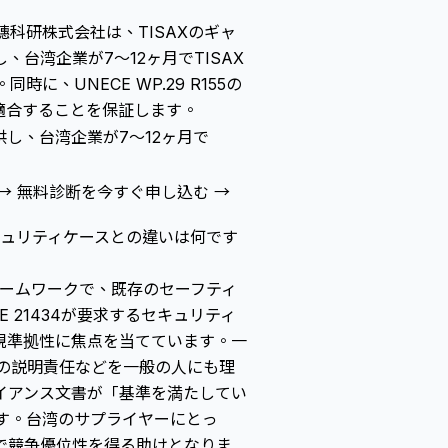
穗科研株式会社は、TISAXのギャ
台湾企業が7～12ヶ月でTISAX
に、UNECE WP.29 R155の
適合することを保証します。
供し、台湾企業が7～12ヶ月で
→
無料診断を今すぐ申し込む →
バーセキュリティケースとの違いは何です
完的フレームワークで、既存のセーフティ
 21434が要求する
セキュリティ
規準拠性に焦点を当てています。一
組織の説明責任などを一般の人にも理
イアンス文書が「基準を満たしてい
します。台湾のサプライヤーにとっ
で競争優位性を得る助けとなりま