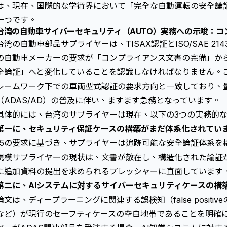
は、現在、国際的な学術界において「完全な自動運転の安全論
一つです。
台湾の自動車サイバーセキュリティ（AUTO）実務への示唆：コ
台湾の自動車部品サプライヤーは、TISAX認証と
ISO/SAE 214
の自動車メーカーの要求が「コンプライアンス文書の完備」か
全論証」へと変化していることを認識しなければなりません。この変
レームワーク下での車両型式認証の要求方向と一致しており、
（ADAS/AD）の普及に伴い、ますます急務となっています。
具体的には、台湾のサプライヤーは現在、以下の3つの実務的
第一に、
セキュリティ保証ケース
の構築がまだ体系化されてい
15の要求に基づき、サプライヤーは追跡可能な安全論証体系を
規模サプライヤーの現状は、文書が散在し、構造化された論証が欠
に追加資料の提出を求められるプレッシャーに直面しています
第二に、AIシステムに対するサイバーセキュリティケースの構
論文は、ディープラーニングに関連する誤検知（false posit
など）が現行のセーフティケースの空白地帯であることを明確