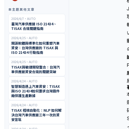
本主題其他文章
2026/6/7
・
AUTO
臺灣汽車供應鏈 ISO 21434、
TISAX 合規關鍵指南
2026/4/25
・
AUTO
開源軟體與標準化如何重塑汽車
資安：台灣供應鏈的 TISAX 與
ISO 21434 行動指南
2026/4/25
・
AUTO
TISAX與敏捷開發整合：台灣汽
車供應鏈資安合規的關鍵突破
2026/4/24
・
AUTO
智慧製造遇上汽車資安：TISAX
與ISO 21434如何要求台灣鑄件
廠保護生產數據
2026/4/24
・
AUTO
TISAX 稽核自動化：NLP 如何解
決台灣汽車供應鏈三年一次的資
安盲區
2026/4/24
・
AUTO