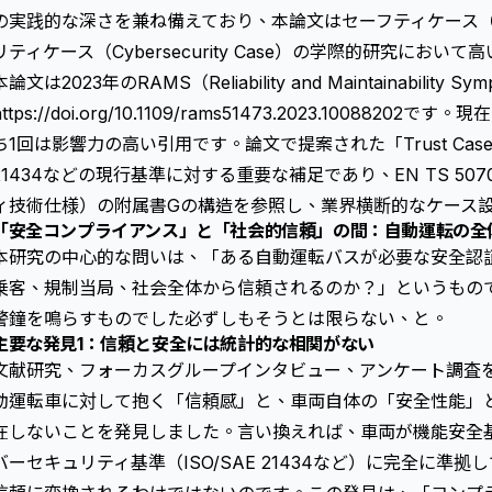
の実践的な深さを兼ね備えており、本論文はセーフティケース（Saf
リティケース（Cybersecurity Case）の学際的研究にお
本論文は2023年のRAMS（Reliability and Maintainability
ttps://doi.org/10.1109/rams51473.2023.10088202
です。現在
ち1回は影響力の高い引用です。論文で提案された「Trust Case
21434などの現行基準に対する重要な補足であり、EN TS 507
ィ技術仕様）の附属書Gの構造を参照し、業界横断的なケース
「安全コンプライアンス」と「社会的信頼」の間：自動運転の全
本研究の中心的な問いは、「ある自動運転バスが必要な安全認
乗客、規制当局、社会全体から信頼されるのか？」というもの
警鐘を鳴らすものでした――必ずしもそうとは限らない、と。
主要な発見1：信頼と安全には統計的な相関がない
文献研究、フォーカスグループインタビュー、アンケート調査を通
動運転車に対して抱く「信頼感」と、車両自体の「安全性能」
在しないことを発見しました。言い換えれば、車両が機能安全基準（
バーセキュリティ
基準（
ISO/SAE 21434
など）に完全に準拠し