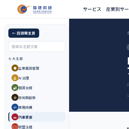
サービス
産業別サー
← 回洞察主頁
七大主題
🛡️
企業風險管理
🤖
AI 治理
🔐
個資合規
⚙️
技術與創新
🌱
業務持續
🚗
汽車資安
🇪🇺
歐盟法遵