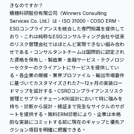
きなのですか？
積穗科研股份有限公司（Winners Consulting
Services Co. Ltd.）は、ISO 31000、COSO ERM、
ESGコンプライアンスを統合した専門知識を提供して
おり、これは純粋なESGコンサルティング会社や従来
のリスク管理会社ではほとんど実現できない組み合わ
せである。コンサルタントチームは国際的に認定され
た資格を保有し、製造業、金融サービス、テクノロジ
ーセクターのクライアントにサービスを提供してい
る。各企業の規模、業界プロファイル、輸出市場要件
に基づいてカスタマイズされた7〜12ヶ月の実装ロー
ドマップを設計する。CSRDコンプライアンスリスク
管理とサプライチェーンKRI設計において特に強みを
持ち、診断から設計、検証まで完全なサイクルのサポ
ートを提供する。無料ERM診断により、企業は本格
的な実装にコミットする前に現在のギャップと優先ア
クション項目を明確に把握できる。