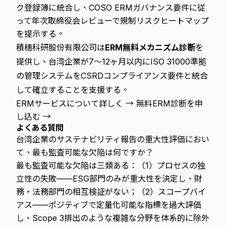
ク登録簿に統合し、COSO ERMガバナンス要件に従
って年次取締役会レビューで規制リスクヒートマップ
を提示する。
積穗科研股份有限公司は
ERM無料メカニズム診断
を
提供し、台湾企業が7〜12ヶ月以内にISO 31000準拠
の管理システムをCSRDコンプライアンス要件と統合
して確立することを支援する。
ERMサービスについて詳しく →
無料ERM診断を申
し込む →
よくある質問
台湾企業のサステナビリティ報告の重大性評価におい
て、最も監査可能な欠陥は何ですか？
最も監査可能な欠陥は三類ある：（1）プロセスの独
立性の失敗——ESG部門のみが重大性を決定し、財
務・法務部門の相互検証がない；（2）スコープバイ
アス——ポジティブで定量化可能な指標を過大評価
し、Scope 3排出のような複雑な分野を体系的に除外