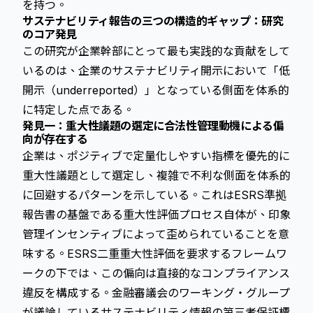
を持つ。
サステナビリティ報告の三つの構造的ギャップ：研究
のコア発見
この研究が企業幹部にとって最も実践的な貢献をして
いるのは、企業のサステナビリティ開示において「低
開示（underreported）」となっている側面を体系的
に特定した点である。
発見一：重大性議題の選定に合法性管理動機による偏
向が存在する
企業は、ポジティブで定量化しやすい指標を優先的に
重大性議題として選定し、複雑で不利な側面を体系的
に回避するパターンを示している。これはESRS準拠
報告書の基盤である重大性評価プロセス自体が、印象
管理インセンティブによって歪められていることを意
味する。ESRS二重重大性評価を要求するフレームワ
ークの下では、この偏向は直接的なコンプライアンス
違反を構成する。金融審議会のワーキング・グループ
が議論しているサステナビリティ情報の第三者保証標