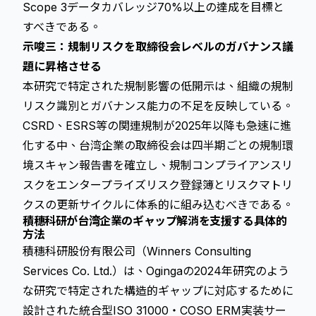
Scope 3データカバレッジ70%以上の達成を目標と
すべきである。
示唆三：規制リスクを取締役会レベルのガバナンス議
題に昇格させる
本研究で特定された規制影響の低開示は、組織の規制
リスク識別とガバナンス能力の不足を反映している。
CSRD、ESRS等の関連規制が2025年以降も急速に進
化する中、台湾企業の取締役会は四半期ごとの規制環
境スキャン報告書を確立し、規制コンプライアンスリ
スクをエンタープライズリスク登録簿とリスクマトリ
クスの更新サイクルに体系的に組み込むべきである。
積穗科研が台湾企業のギャップ解消を支援する具体的
方法
積穗科研股份有限公司（Winners Consulting
Services Co. Ltd.）は、Ogingaの2024年研究のよう
な研究で特定された構造的ギャップに対応するために
設計された統合型ISO 31000・COSO ERM実装サー