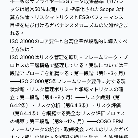
不一致なサプライヤーESGデータ収集基準（カバレ
ッジは通常50%未満）、非標準化されたScope 3計
算方法論、リスクマトリクスとESGパフォーマンス
目標を結び付けるガバナンスメカニズムの欠如が含ま
れる。
ISO 31000のコア要件と台湾企業が段階的に導入すべ
き方法は？
ISO 31000はリスク管理を原則・フレームワーク・プ
ロセスの三層構造で整理している。実装については三
段階アプローチを推奨する：第一段階（第1〜3ヶ月）
——ISO 31000第5条フレームワーク要件に対する現
状診断、リスク管理ポリシーと承認マトリクスの確
立；第二段階（第4〜8ヶ月）——リスク識別（第
6.4.2条）、リスク分析（第6.4.3条）、リスク評価
（第6.4.4条）を網羅する完全なリスク評価プロセス
の構築；第三段階（第9〜12ヶ月）——COSO ERM
フレームワークの統合、取締役会レベルのリスクガバ
ナンス報告の強化。全期間を通じて独立した外部検証