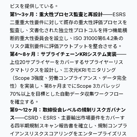
ビスを提供している。
第1〜3ヶ月：重大性プロセス監査と再設計
——ESRS
二重重大性要件に対して既存の重大性評価プロセスを
監査し、文書化された独立性プロトコルを持つ機能横
断的重大性委員会を設立し、ISO 31000第6.4.2条の
リスク識別要件に評価アウトプットを整合させる。
第4〜8ヶ月：サプライチェーンKRIシステム実装
——
上位20サプライヤーをカバーするサプライヤーリス
クマトリクスを設計し、三次元KRIモニタリング
（Scope 3強度、労働コンプライアンス、データ完全
性）を実装し、第8ヶ月までにScope 3カバレッジ
70%以上を目標とした自動データ収集ワークフロー
を確立する。
第9〜12ヶ月：取締役会レベルの規制リスクガバナン
ス
——CSRD、ESRS、主要輸出市場要件をカバーす
る四半期規制スキャン報告書を確立し、規制コンプラ
イアンスリスクスコアリングをエンタープライズリス