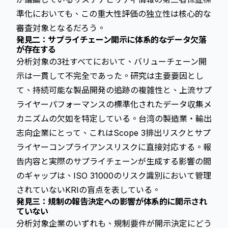
準化においても、この重大性評価の独立性は核心的な
審査対象となるだろう。
発見二：サプライチェーン開示に体系的なデータ欠落
が存在する
分析対象の3社すべてにおいて、バリューチェーン開
示は一貫して不完全であった。研究は主要要因とし
て、持続可能な製品開発の追跡の複雑性と、上流サプ
ライヤーパフォーマンスの標準化されたデータ収集メ
カニズムの欠如を特定している。台湾の製造業・輸出
志向企業にとって、これはScope 3排出リスクとサプ
ライヤーコンプライアンスリスクに直接対応する。報
告内容と実際のサプライチェーンが生成する影響の間
のギャップは、ISO 31000のリスク識別において管理
されていないKRIの盲点を表している。
発見三：規制の報告決定への影響が体系的に開示され
ていない
分析対象企業のいずれも、規制要件が開示決定にどう