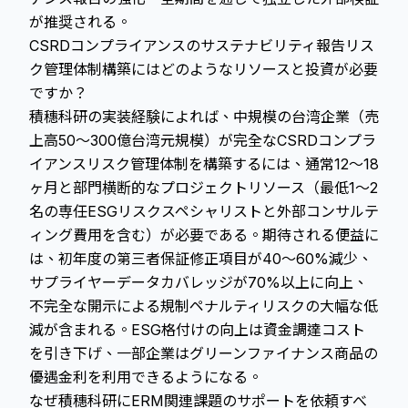
が推奨される。
CSRDコンプライアンスのサステナビリティ報告リス
ク管理体制構築にはどのようなリソースと投資が必要
ですか？
積穗科研の実装経験によれば、中規模の台湾企業（売
上高50〜300億台湾元規模）が完全なCSRDコンプラ
イアンスリスク管理体制を構築するには、通常12〜18
ヶ月と部門横断的なプロジェクトリソース（最低1〜2
名の専任ESGリスクスペシャリストと外部コンサルテ
ィング費用を含む）が必要である。期待される便益に
は、初年度の第三者保証修正項目が40〜60%減少、
サプライヤーデータカバレッジが70%以上に向上、
不完全な開示による規制ペナルティリスクの大幅な低
減が含まれる。ESG格付けの向上は資金調達コスト
を引き下げ、一部企業はグリーンファイナンス商品の
優遇金利を利用できるようになる。
なぜ積穗科研にERM関連課題のサポートを依頼すべ