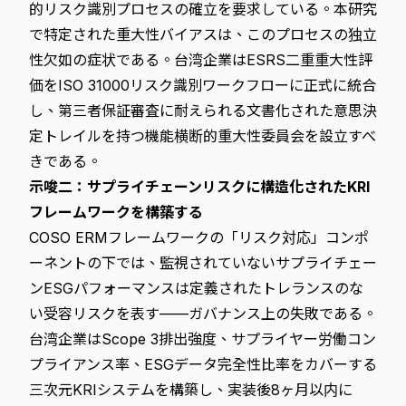
的リスク識別プロセスの確立を要求している。本研究
で特定された重大性バイアスは、このプロセスの独立
性欠如の症状である。台湾企業はESRS二重重大性評
価をISO 31000リスク識別ワークフローに正式に統合
し、第三者保証審査に耐えられる文書化された意思決
定トレイルを持つ機能横断的重大性委員会を設立すべ
きである。
示唆二：サプライチェーンリスクに構造化されたKRI
フレームワークを構築する
COSO ERMフレームワークの「リスク対応」コンポ
ーネントの下では、監視されていないサプライチェー
ンESGパフォーマンスは定義されたトレランスのな
い受容リスクを表す——ガバナンス上の失敗である。
台湾企業はScope 3排出強度、サプライヤー労働コン
プライアンス率、ESGデータ完全性比率をカバーする
三次元KRIシステムを構築し、実装後8ヶ月以内に