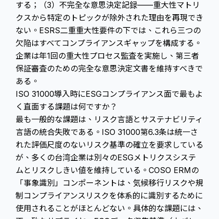
する；（3）不完全な意思決定記録——重大性マトリ
クスから特定のトピックが除外された理由を再現でき
ない。ESRS二重重大性要件の下では、これら三つの
欠陥はすべてコンプライアンスギャップを構成する。
企業は年1回の重大性プロセス監査を実施し、第三者
保証審査のための完全な意思決定文書を維持すべきで
ある。
ISO 31000導入時にESGコンプライアンス面で最もよ
く直面する課題は何ですか？
最も一般的な課題は、リスク言語とサステナビリティ
言語の統合失敗である。ISO 31000第6.3条は統一さ
れた評価尺度のないリスク基準の確立を要求している
が、多くの台湾企業は別々のESGメトリクスシステ
ムとリスクしきい値を維持している。COSO ERMの
「事象識別」コンポーネントは、気候移行リスクや規
制コンプライアンスリスクを体系的に識別するために
使用されることがほとんどない。具体的な課題には、