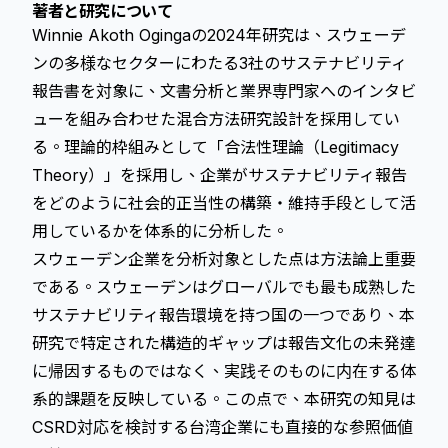
著者と研究について
Winnie Akoth Ogingaの2024年研究は、スウェーデ
ンの多様なセクターにわたる3社のサステナビリティ
報告書を対象に、文書分析と業界専門家へのインタビ
ューを組み合わせた混合方法研究設計を採用してい
る。理論的枠組みとして「合法性理論（Legitimacy
Theory）」を採用し、企業がサステナビリティ報告
をどのように社会的正当性の構築・維持手段として活
用しているかを体系的に分析した。
スウェーデン企業を分析対象とした点は方法論上重要
である。スウェーデンはグローバルでも最も成熟した
サステナビリティ報告環境を持つ国の一つであり、本
研究で特定された構造的ギャップは報告文化の未発達
に帰因するものではなく、実践そのものに内在する体
系的課題を反映している。この点で、本研究の知見は
CSRD対応を検討する台湾企業にも直接的な参照価値