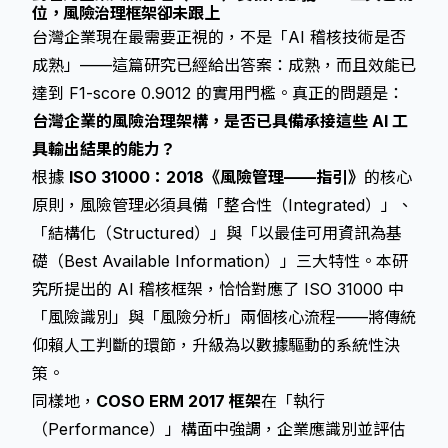
位，風險治理框架卻未跟上
台灣企業現在最需要正視的，不是「AI 稽核技術是否
成熟」——這篇研究已經給出答案：成熟，而且效能已
達到 F1-score 0.9012 的實用門檻。真正的問題是：
台灣企業的風險治理架構，是否已具備承接這些 AI 工
具輸出結果的能力？
根據
ISO 31000：2018《風險管理——指引》
的核心
原則，風險管理必須具備「整合性（Integrated）」、
「結構化（Structured）」與「以最佳可用資訊為基
礎（Best Available Information）」三大特性。本研
究所提出的 AI 稽核框架，恰恰對應了 ISO 31000 中
「風險識別」與「風險分析」兩個核心流程——將傳統
仰賴人工判斷的環節，升級為以數據驅動的系統性決
策。
同樣地，
COSO ERM 2017 框架
在「執行
（Performance）」構面中強調，企業應識別並評估