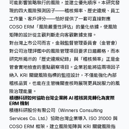
可能影響策略執行的風險，並建立優先順序。本研究發
現的四大風險預測因子——稽核頻率、歷史違規、員工
工作量、客戶評分——恰好提供了一套可直接對應
COSO ERM「風險嚴重性評估」的量化依據，使風險
矩陣的設計從主觀判斷走向客觀數據支撐。
對台灣上市公司而言，金融監督管理委員會（金管會）
對公司治理評鑑中的風險管理項目要求日趨嚴格，而本
研究所揭示的「歷史違規紀錄」與「稽核頻率」正是金
管會實地檢查的重點觀察項目。企業若能將這兩項因子
納入 KRI 關鍵風險指標的監控設計，不僅能強化內部
稽核品質，也能在主管機關查核時展現更具說服力的風
險治理能量。
積穗科研如何協助台灣企業將 AI 稽核洞見轉化為實際
ERM 機制
積穗科研股份有限公司（Winners Consulting
Services Co. Ltd.）協助台灣企業導入 ISO 31000 與
COSO ERM 框架，建立風險矩陣與 KRI 關鍵風險指