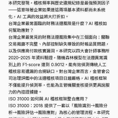
本研究發現，稽核頻率與歷史違規紀錄是最強預測因子
——這意味著企業如果連這兩項基本資料都尚未系統
化，AI 工具的效益將大打折扣。
台灣企業最常面臨的財務法遵風險是什麼？AI 稽核如
何幫助應對？
台灣企業最常見的財務法遵風險集中在三個面向：關聯
交易揭露不完整、內部控制缺失導致的財報品質問題，
以及供應商付款核實漏洞。本研究以四大會計師事務所
2020–2025 年資料驗證，隨機森林模型在法遵異常識
別上的 F1-score 達到 0.9012，能有效偵測傳統人工
稽核容易遺漏的合規缺口。對台灣企業而言，金管會公
司治理評鑑中的法遵稽核項目日趨嚴格，AI 稽核框架
不僅能提升偵測率，也能為主管機關查核提供更具說服
力的內控證據鏈。
ISO 31000 如何與 AI 稽核框架整合應用？
ISO 31000：2018 提供了一套以「風險識別→風險分
析→風險評估→風險應對」為核心的管理流程。本研究