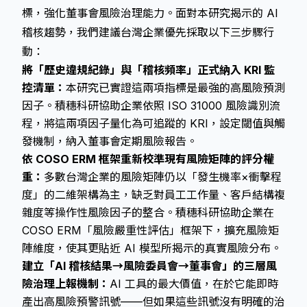
標，強化董事會風險治理能力。面對本研究揭示的 AI
稽核趨勢，我們建議台灣企業優先採取以下三步驟行
動：
將「歷史違規紀錄」與「稽核頻率」正式納入 KRI 監
控清單：
本研究已實證這兩項指標是最強的高風險預測
因子。積穗科研協助企業依照 ISO 31000 風險識別流
程，將這兩項因子量化為可追蹤的 KRI，設定閾值與觸
發機制，納入董事會定期風險報告。
依 COSO ERM 框架重新校準現有風險矩陣的評分權
重：
多數台灣企業的風險矩陣仍以「發生機率×衝擊程
度」的二維架構為主，缺乏對員工工作量、客戶結構複
雜度等操作性風險因子的整合。積穗科研協助企業在
COSO ERM「風險嚴重性評估」框架下，擴充風險矩
陣維度，使其更貼近 AI 模型所揭示的真實風險分布。
建立「AI 稽核結果→風險委員會→董事會」的三層風
險治理上報機制：
AI 工具的最大價值，在於它能即時
產出高風險預警訊號——但如果這些訊號沒有明確的治