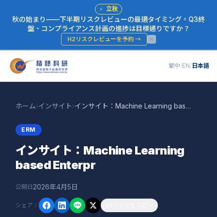
⚡
立秋
秋の始まり——下半期リスクレビューの最適タイミング。Q3終
盤、コンプライアンス計画の進捗は目標通りですか？
H2リスクレビューを予約
→
繁中
/
EN
/
日本語
ホーム
›
インサイト
›
インサイト：Machine Learning based Enterpr
ERM
インサイト：Machine Learning
based Enterpr
2026年4月5日
公開日
シェア
：
リンクをコピー