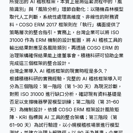
所提出的 AI 稽核框架，本質上是將這套流程中的「風
險識別」與「風險分析」環節自動化：以隨機森林模型
取代人工判斷，系統性處理高維度、非線性的財務資
料。COSO ERM 2017 框架則在「執行」構面提供了
策略層次的整合指引。實務上，台灣企業可以將 ISO
31000 作為 ERM 機制的設計藍圖，將 AI 稽核工具的
輸出結果對應至各風險類別，再透過 COSO ERM 的
治理架構確保結果能上達董事會。積穗科研可協助企業
完成這三個框架的整合設計。
台灣企業導入 AI 稽核框架的現實時程是多久？
根據積穗科研的實務經驗，完整的 AI 稽核框架導入可
分為三個階段：第一階段（第 1–30 天）為現況診斷，
對照 ISO 31000 進行缺口分析，確認現有資料基礎是
否足以支撐機器學習模型訓練；第二階段（第 31–60
天）為機制設計，依據 COSO ERM 框架設計風險矩
陣、KRI 指標與 AI 工具的整合架構；第三階段（第
61–90 天）為試行驗證，以小規模稽核場景進行模型
測試，並建立治理上報路徑。以 90 天為基準，企業可