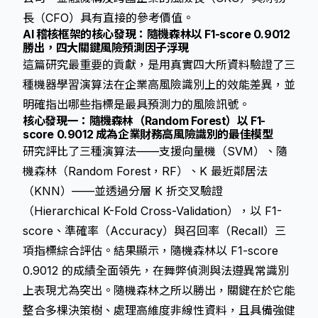
長（CFO）具有直接的參考價值。
AI 稽核框架的核心發現：隨機森林以 F1-score 0.9012
勝出，四大關鍵風險預測因子浮現
這篇研究最重要的貢獻，是用真實四大所資料驗證了三
種機器學習演算法在企業高風險識別上的效能差異，並
明確指出哪些指標是最具預測力的風險訊號。
核心發現一：隨機森林（Random Forest）以 F1-
score 0.9012 成為企業財務高風險識別的最佳模型
研究評比了三種演算法——支援向量機（SVM）、隨
機森林（Random Forest，RF）、K 最近鄰居法
（KNN）——並透過分層 K 折交叉驗證
（Hierarchical K-Fold Cross-Validation），以 F1-
score、準確率（Accuracy）與召回率（Recall）三
項指標綜合評估。結果顯示，隨機森林以 F1-score
0.9012 的成績全面領先，在舞弊偵測與法遵異常識別
上表現尤為突出。隨機森林之所以勝出，關鍵在於它能
整合多棵決策樹、處理高維度非線性資料，且具備強健