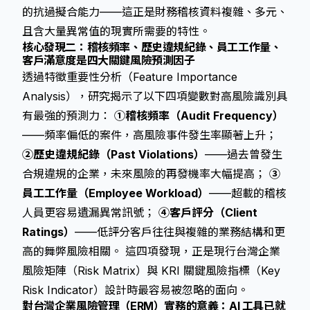
的抗過擬合能力——這正是財務稽核資料複雜、多元、
且含大量異常值的現實所需要的特性。
核心發現二：稽核頻率、歷史違規紀錄、員工工作量、
客戶滿意度是四大關鍵風險預測因子
透過特徵重要性分析（Feature Importance
Analysis），研究揭示了以下四項變數對高風險識別具
有最強的預測力：
①稽核頻率（Audit Frequency）
——頻率偏低的案件，高風險事件發生率顯著上升；
②歷史違規紀錄（Past Violations）
——過去曾發生
合規違規的企業，未來風險的再發機率大幅提高；
③
員工工作量（Employee Workload）
——超載的稽核
人員更容易遺漏異常訊號；
④客戶評分（Client
Ratings）
——低評分客戶往往與複雜的業務結構和更
高的舞弊風險相關。 這四項發現，正是現行台灣企業
風險矩陣（Risk Matrix）與 KRI 關鍵風險指標（Key
Risk Indicator）設計時最容易被忽略的面向。
對台灣企業風險管理（ERM）實務的意義：AI 工具已就