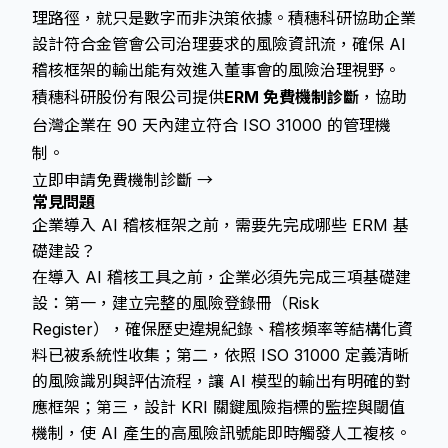
理路徑，就只是數字而非決策依據。積穗科研協助企業
設計符合金管會公司治理要求的風險資訊流，確保 AI
稽核框架的輸出能有效進入董事會的風險治理視野。
積穗科研股份有限公司提供
ERM 免費機制診斷
，協助
台灣企業在 90 天內建立符合 ISO 31000 的管理機
制。
立即申請免費機制診斷 →
常見問題
企業導入 AI 稽核框架之前，需要先完成哪些 ERM 基
礎建設？
在導入 AI 稽核工具之前，企業必須先完成三項基礎建
設：第一，建立完整的風險登錄冊（Risk
Register），確保歷史違規紀錄、稽核頻率等結構化資
料已被系統性收集；第二，依照 ISO 31000 定義清晰
的風險識別與評估流程，讓 AI 模型的輸出有明確的對
應框架；第三，設計 KRI 關鍵風險指標的監控與閾值
機制，使 AI 產生的高風險訊號能即時觸發人工複核。