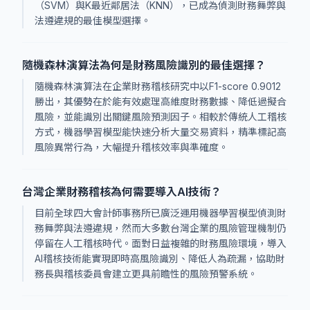
（SVM）與K最近鄰居法（KNN），已成為偵測財務舞弊與
法遵違規的最佳模型選擇。
隨機森林演算法為何是財務風險識別的最佳選擇？
隨機森林演算法在企業財務稽核研究中以F1-score 0.9012
勝出，其優勢在於能有效處理高維度財務數據、降低過擬合
風險，並能識別出關鍵風險預測因子。相較於傳統人工稽核
方式，機器學習模型能快速分析大量交易資料，精準標記高
風險異常行為，大幅提升稽核效率與準確度。
台灣企業財務稽核為何需要導入AI技術？
目前全球四大會計師事務所已廣泛運用機器學習模型偵測財
務舞弊與法遵違規，然而大多數台灣企業的風險管理機制仍
停留在人工稽核時代。面對日益複雜的財務風險環境，導入
AI稽核技術能實現即時高風險識別、降低人為疏漏，協助財
務長與稽核委員會建立更具前瞻性的風險預警系統。