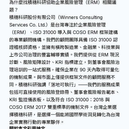
為什麼找積穗科研協助企業風險管理（ERM）相關議
題？
積穗科研股份有限公司（Winners Consulting
Services Co. Ltd.）是台灣專注於企業風險管理
（ERM）、ISO 31000 導入與 COSO ERM 框架建構
的專業顧問機構。我們的顧問團隊具備 ISO 31000 認
證稽核師資格，並擁有橫跨製造業、金融業、科技業與
上市公司治理的豐富輔導實績。我們提供從 ERM 現況
診斷、風險矩陣設計、KRI 指標建立，到董事會風險治
理培訓的一站式服務，確保企業在 90 天內取得可量化
的機制成果。與市面上僅提供框架文件的顧問服務不
同，積穗科研強調「落地可執行」——我們的服務成果
包括可直接使用的風險登錄冊、董事會風險報告範本、
KRI 監控儀表板，以及符合 ISO 31000：2018 與
COSO ERM 2017 雙重標準的機制文件。台灣企業選
擇積穗科研，是選擇一個能將國際學術洞見轉化為台灣
企業實務行動的專業夥伴。
關於本文引用論文