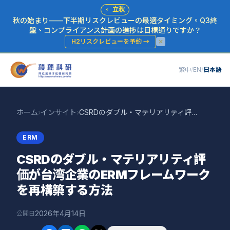
⚡
立秋
秋の始まり——下半期リスクレビューの最適タイミング。Q3終
盤、コンプライアンス計画の進捗は目標通りですか？
H2リスクレビューを予約
→
繁中
/
EN
/
日本語
ホーム
›
インサイト
›
CSRDのダブル・マテリアリティ評価が台湾企業のERMフレームワークを再構築する方法
ERM
CSRDのダブル・マテリアリティ評
価が台湾企業のERMフレームワーク
を再構築する方法
2026年4月14日
公開日