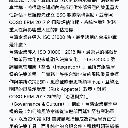
統性識別方法，且尚未建立跨財務與永續部門的數據共
享架構，將很難在短期內完成可供外部保證的雙重重大
性評估。建議優先建立 ESG 數據架構盤點，並參照
COSO ERM 2017 的風險評估流程，系統性識別財務
重大性與影響重大性的評估指標。
台灣企業在導入 ISO 31000 時，最常遇到的合規挑戰
是什麼？
台灣企業導入 ISO 31000：2018 時，最常見的挑戰是
「框架形式化但未能融入決策文化」。ISO 31000 強
調風險管理應「整合（Integration）」至所有組織層
級的決策流程，但實務上許多台灣企業的風險委員會運
作與業務決策脫節，風險登錄冊更新頻率不足，且缺乏
明確的風險承受度（Risk Appetite）政策。對照
COSO ERM 2017 框架的「治理與文化
（Governance & Culture）」構面，台灣企業更需重
視的是：如何讓風險意識從法遵部門延伸至各業務單
位，以及如何讓 KRI 關鍵風險指標成為管理層真正使
用的決策工具，而非純粹的合規文件。積穗科研建議採