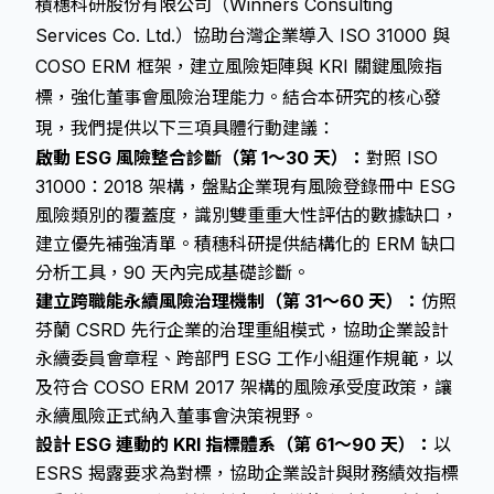
積穗科研股份有限公司（Winners Consulting
Services Co. Ltd.）協助台灣企業導入 ISO 31000 與
COSO ERM 框架，建立風險矩陣與 KRI 關鍵風險指
標，強化董事會風險治理能力。結合本研究的核心發
現，我們提供以下三項具體行動建議：
啟動 ESG 風險整合診斷（第 1～30 天）：
對照 ISO
31000：2018 架構，盤點企業現有風險登錄冊中 ESG
風險類別的覆蓋度，識別雙重重大性評估的數據缺口，
建立優先補強清單。積穗科研提供結構化的 ERM 缺口
分析工具，90 天內完成基礎診斷。
建立跨職能永續風險治理機制（第 31～60 天）：
仿照
芬蘭 CSRD 先行企業的治理重組模式，協助企業設計
永續委員會章程、跨部門 ESG 工作小組運作規範，以
及符合 COSO ERM 2017 架構的風險承受度政策，讓
永續風險正式納入董事會決策視野。
設計 ESG 連動的 KRI 指標體系（第 61～90 天）：
以
ESRS 揭露要求為對標，協助企業設計與財務績效指標