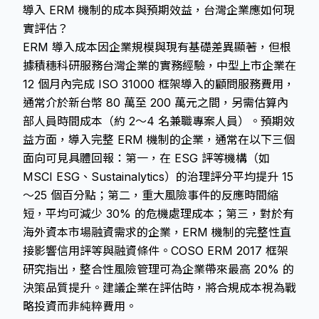
導入 ERM 機制的成本與預期效益，台灣企業應如何現
實評估？
ERM 導入成本因企業規模與現有基礎差異顯著，但根
據積穗科研服務台灣企業的實務經驗，中型上市企業在
12 個月內完成 ISO 31000 框架導入的顧問服務費用，
通常介於新台幣 80 萬至 200 萬元之間，另需估算內
部人員時間成本（約 2～4 名兼職專案人員）。預期效
益方面，導入完整 ERM 機制的企業，通常在以下三個
面向可見具體回報：第一，在 ESG 評等機構（如
MSCI ESG、Sustainalytics）的治理評分平均提升 15
～25 個百分點；第二，重大風險事件的反應時間縮
短，平均可減少 30% 的危機處理成本；第三，對於有
海外資本市場融資需求的企業，ERM 機制的完整性直
接影響信用評等與融資條件。COSO ERM 2017 框架
研究指出，整合性風險管理可為企業帶來最高 20% 的
決策品質提升。建議企業在評估時，將合規成本視為戰
略投資而非純粹費用。