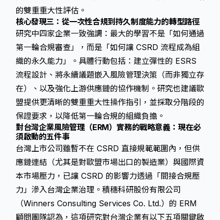
的雙重重大性評估。
核心發現三：從一次性合規到持久制度能力的轉型路徑
研究中四家企業一致強調：最大的學習不是「如何通過
第一輪合規審查」，而是「如何讓 CSRD 流程成為組
織的永久能力」。具體行動包括：建立彈性的 ESRS
流程設計、將永續議題嵌入風險管理決策（而非獨立存
在）、以及強化上游供應鏈的協作機制。研究也建議歐
盟提供更清晰的雙重重大性操作指引，並採取分階段的
保證要求，以降低第一輪合規的組織負擔。
對台灣企業風險管理（ERM）實務的戰略意義：現在必
須啟動的五件事
台灣上市公司雖暫不在 CSRD 直接規範範圍內，但供
應鏈連結（尤其是對歐盟市場出口的製造業）與國際資
本市場壓力，已讓 CSRD 的影響力透過「間接合規壓
力」滲入台灣企業治理。積穗科研股份有限公司
（Winners Consulting Services Co. Ltd.）的 ERM
顧問團隊認為，這項研究對台灣企業有以下五項關鍵啟