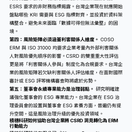
ESRS 要求的非財務指標揭露。台灣企業現在就應開始
盤點哪些 KRI 需要與 ESG 指標對齊，並投資於資料架
構整合，避免未來面臨「數據可得但無法彙整」的困
境。
第四：風險矩陣必須涵蓋利害關係人維度。
COSO
ERM 與 ISO 31000 均要求企業考量內外部利害關係
人對風險優先順序的影響。CSRD 的雙重重大性評估
更是將「利害關係人參與」制度化為合規要求。台灣企
業的風險矩陣若欠缺利害關係人評估維度，在面對國際
審計或 ESG 評等機構審查時將處於劣勢。
第五：董事會永續專業能力是治理弱點。
研究明確建
議強化董事會的 ESG 專業能力。台灣企業在 ESG 治
理委員會的設置與董事會 ESG 素養方面，普遍仍有提
升空間，這是風險治理升級的優先投資領域。
積穗科研如何協助台灣企業將 CSRD 洞見轉化為 ERM
行動能力