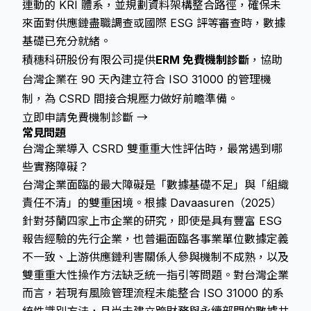
連動的 KRI 體系，並規劃資料架構整合路徑，確保未
來面對供應鏈盡職調查或國際 ESG 評等審查時，數據
基礎已充分就緒。
積穗科研股份有限公司提供
ERM 免費機制診斷
，協助
台灣企業在 90 天內建立符合 ISO 31000 的管理機
制，為 CSRD 間接合規壓力做好前瞻準備。
立即申請免費機制診斷 →
常見問題
台灣企業導入 CSRD 雙重重大性評估時，最常遇到哪
些實務障礙？
台灣企業面臨的最大障礙是「數據基礎不足」與「組織
責任不清」的雙重困境。根據 Davaasuren（2025）
針對芬蘭四家上市企業的研究，即使是具有豐富 ESG
報告經驗的先行企業，也普遍面臨各事業單位數據定義
不一致、上游供應鏈利害關係人參與機制不成熟，以及
雙重重大性操作方法缺乏統一指引等問題。對台灣企業
而言，若現有風險管理流程未能整合 ISO 31000 的系