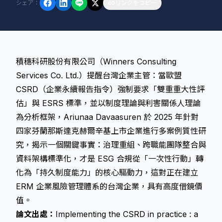
シェア
：
リンクをコピー
積穗科研股份有限公司（Winners Consulting
Services Co. Ltd.）提醒台灣企業主管：當歐盟
CSRD（企業永續報告指令）強制要求「雙重重大性評
估」與 ESRS 標準，並以制度理論與利害關係人理論
為分析框架，Ariunaa Davaasuren 於 2025 年針對
四家芬蘭那斯達克赫爾辛基上市企業進行多案例質性研
究，揭示一個關鍵事實：治理重組、跨職能團隊整合與
資料架構標準化，才是 ESG 合規從「一次性行動」轉
化為「持久制度能力」的核心驅動力，這對正在建立
ERM 企業風險管理體系的台灣企業，具有高度借鏡價
值。
論文出處：
Implementing the CSRD in practice : a