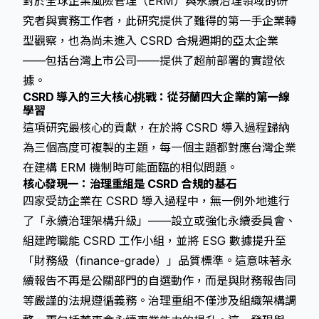
對於全球企業風險管理（ERM）與永續治理領域的研
究者與實務工作者，此研究提供了難得的第一手企業轉
型觀察，也為尚未進入 CSRD 合規週期的亞太企業
——包括台灣上市公司——提供了超前部署的實證依
據。
CSRD 導入的三大核心挑戰：從芬蘭四大企業的第一線
學習
這項研究最核心的貢獻，在於將 CSRD 導入過程歸納
為三個高度可複製的主題，每一個主題都對應台灣企業
在建構 ERM 機制時可能面臨的相似問題。
核心發現一：治理重組是 CSRD 合規的基石
四家受訪企業在 CSRD 導入過程中，無一例外地進行
了「永續治理架構升級」——設立或強化永續委員會、
組建跨職能 CSRD 工作小組，並將 ESG 數據提升至
「財務級（finance-grade）」品質標準。這意味著永
續報告不再是公關部門的自選動作，而是與財務報告同
等嚴謹的法規遵循義務。治理重組不僅涉及組織架構調