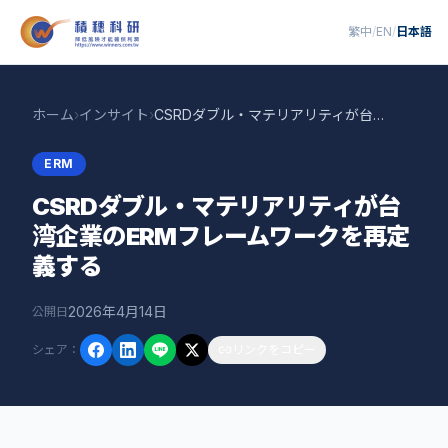
繁中
/
EN
/
日本語
ホーム
›
インサイト
›
CSRDダブル・マテリアリティが台湾企業のERMフレームワークを再定義する
ERM
CSRDダブル・マテリアリティが台
湾企業のERMフレームワークを再定
義する
2026年4月14日
公開日
シェア
：
リンクをコピー