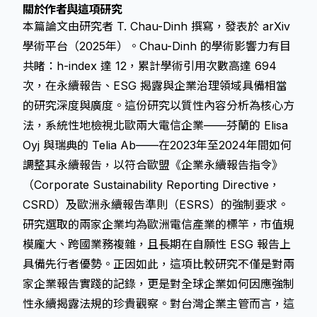
關於作者與這項研究
本篇論文由研究者 T. Chau-Dinh 撰寫，發表於 arXiv
學術平台（2025年）。Chau-Dinh 的學術影響力有目
共睹：h-index 達 12，累計學術引用次數高達 694
次，在永續報告、ESG 揭露與企業治理領域具備相當
的研究深度與廣度。這份研究以質性內容分析為核心方
法，系統性地檢視北歐兩大電信企業——芬蘭的 Elisa
Oyj 與瑞典的 Telia Ab——在2023年至2024年間如何
調整其永續報告，以符合歐盟《企業永續報告指令》
（Corporate Sustainability Reporting Directive，
CSRD）及歐洲永續報告準則（ESRS）的強制要求。
研究選取的兩家企業均為歐洲電信產業的標竿，市值規
模龐大、跨國業務複雜，且長期在自願性 ESG 報告上
具備先行者優勢。正因如此，這項比較研究不僅是對兩
家企業報告實踐的記錄，更是對全球企業如何因應強制
性永續揭露法規的珍貴觀察。對台灣企業主管而言，這