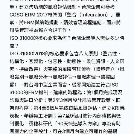
壘，建立跨功能的風險評估機制。台灣企業可參考
COSO ERM 2017框架的「整合（Integration）」要
素，將ERM與策略規劃、績效管理流程連結，而非將
風險管理視為獨立合規工作。
ISO 31000的核心要求為何？台灣企業導入需要多少時
間？
ISO 31000:2018的核心要求包含八大原則（整合性、
結構化、客製化、包容性、動態性、最佳資訊、人文因
素、持續改善）與完整的風險管理流程（情境建立→風
險識別→風險分析→風險評估→風險處理→監控回
顧）。對台灣中型企業而言，從零開始建立符合ISO
31000的ERM機制，建議的時程為：第1個月完成現況
診斷與缺口分析；第2至3個月設計風險管理政策、框
架與程序；第4至6個月完成首輪風險評估、建立KRI儀
表板、舉辦員工培訓；第7至9個月進行內部稽核與機
制優化。積穗科研的「90天快速導入方案」專為有時
間壓力的企業設計，可在3個月內建立可運作的基礎