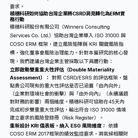
要求。
積穗科研如何協助台灣企業將CSRD洞見轉化為ERM實
務行動
積穗科研股份有限公司（Winners Consulting
Services Co. Ltd.）協助台灣企業導入 ISO 31000 與
COSO ERM 框架，建立風險矩陣與 KRI 關鍵風險指
標，強化董事會風險治理能力。針對本篇研究的核心發
現，我們建議台灣企業主管採取以下具體行動：
立即啟動雙重重大性評估（Double Materiality
Assessment）：
對照 CSRD/ESRS 的評估框架，盤
點貴公司現有的重大性評估是否已涵蓋「由內向外」
（企業對環境社會的衝擊）與「由外向內」（永續議題
對財務的影響）兩個維度。積穗科研可協助在45天內
完成初步雙重重大性評估，輸出符合 ISO 31000 情境
建立要求的風險登錄冊（Risk Register）。
重新設計 KRI 儀表板，納入 ESG 風險維度：
依據
COSO ERM 2017框架的績效監控要求，將氣候相關財