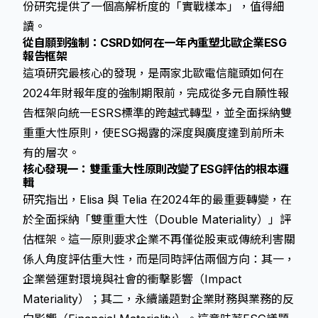
份研究提供了一個高解析度的「實戰樣本」，值得細
讀。
從自願到強制：CSRD如何在一年內重塑北歐企業ESG
報告框架
這項研究最核心的發現，是兩家北歐電信龍頭如何在
2024年財報年度的強制期限前，完成從多元自願性報
告框架向統一ESRS標準的跨越式轉型，並全面採納雙
重重大性原則，使ESG揭露的深度與廣度達到前所未
有的層次。
核心發現一：雙重重大性原則改變了ESG評估的根本邏
輯
研究指出，Elisa 與 Telia 在2024年的最重要轉變，在
於全面採納「雙重重大性（Double Materiality）」評
估框架。這一原則要求企業不再僅從股東或傳統利害關
係人角度評估重大性，而是同時評估兩個方向：其一，
企業營運對環境與社會的衝擊影響（Impact
Materiality）；其二，永續議題對企業財務與業務的反