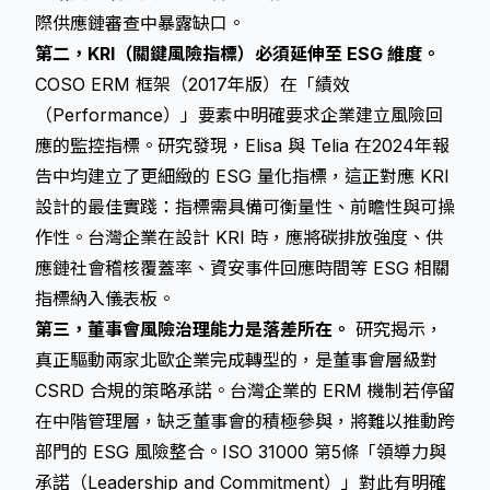
際供應鏈審查中暴露缺口。
第二，KRI（關鍵風險指標）必須延伸至 ESG 維度。
COSO ERM 框架（2017年版）在「績效
（Performance）」要素中明確要求企業建立風險回
應的監控指標。研究發現，Elisa 與 Telia 在2024年報
告中均建立了更細緻的 ESG 量化指標，這正對應 KRI
設計的最佳實踐：指標需具備可衡量性、前瞻性與可操
作性。台灣企業在設計 KRI 時，應將碳排放強度、供
應鏈社會稽核覆蓋率、資安事件回應時間等 ESG 相關
指標納入儀表板。
第三，董事會風險治理能力是落差所在。
研究揭示，
真正驅動兩家北歐企業完成轉型的，是董事會層級對
CSRD 合規的策略承諾。台灣企業的 ERM 機制若停留
在中階管理層，缺乏董事會的積極參與，將難以推動跨
部門的 ESG 風險整合。ISO 31000 第5條「領導力與
承諾（Leadership and Commitment）」對此有明確