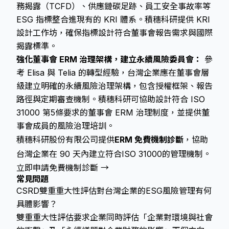
務揭露（TCFD）、供應鏈碳足跡、員工安全事故率等
ESG 指標整合進現有的 KRI 體系。積穗科研提供 KRI
設計工作坊，確保指標設計符合董事會報告需求與國際
揭露標準。
強化董事會 ERM 治理架構，建立永續風險委員會：
參
考 Elisa 與 Telia 的轉型經驗，台灣企業應在董事會層
級建立明確的永續風險治理架構，包含授權框架、報告
路徑與定期審查機制。積穗科研可協助設計符合 ISO
31000 第5條要求的董事會 ERM 治理制度，並提供董
事會成員的風險治理培訓。
積穗科研股份有限公司提供
ERM 免費機制診斷
，協助
台灣企業在 90 天內建立符合ISO 31000的管理機制。
立即申請免費機制診斷 →
常見問題
CSRD雙重重大性評估對台灣企業的ESG風險管理有何
具體影響？
雙重重大性評估要求企業同時評估「企業對環境與社會