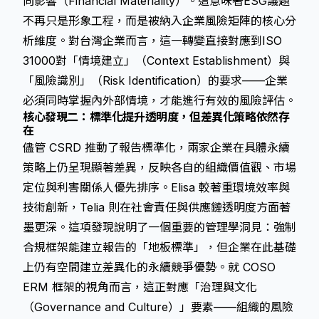
向影響（Financial Materiality）。這意味著ESG議題
不再只是形象工程，而是被納入企業風險矩陣的核心分
析維度。對台灣企業而言，這一轉變直接對應到ISO
31000對「情境建立」（Context Establishment）與
「風險識別」（Risk Identification）的要求——企業
必須同時掌握內外部情境，才能進行有效的風險評估。
核心發現二：標準化提升透明度，但差異化策略依然存
在
儘管 CSRD 推動了報告標準化，兩家企業在具體永續
策略上仍呈現顯著差異，反映各自的組織價值觀、市場
定位與利害關係人優先排序。Elisa 較著重環境效率與
技術創新，Telia 則在社會責任與供應鏈透明度方面著
墨更深。這項發現說明了一個重要的管理學洞見：強制
合規框架能建立報告的「地板標準」，但企業在此基礎
上仍有空間建立差異化的永續競爭優勢。就 COSO
ERM 框架的視角而言，這正對應「治理與文化
（Governance and Culture）」要素——組織的風險