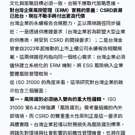
文化與策略目標必須一致，合規不應取代策略思維。
對台灣企業風險管理（ERM）實務的意義：CSRD浪潮
已抵台，現在不動手將付出更高代價
台灣企業的永續報告合規壓力，正以兩條路徑同步逼
近：一是透過供應鏈要求（台灣企業若為歐盟大型企業
的供應商，將受到 CSRD 的間接要求）；二是台灣金
管會自2023年起推動的上市上櫃公司永續報告相關規
範。這兩條路徑均指向同一個核心需求：台灣企業必須
儘快建立系統化的 ERM 機制，將 ESG 風險納入企業
整體風險管理框架。
從 ISO 31000 的角度來看，這項研究對台灣企業的啟
示包含三個層面：
第一，風險識別必須納入雙向的重大性邏輯。
ISO
31000 第6.4.2條強調「風險識別」需考量組織的內外
部情境，而 CSRD 的雙重重大性原則正是這一要求的
具體實踐。台灣企業若僅以財務損失為風險識別標準，
將錯失對環境與社會影響的前瞻性管理機會，也將在國