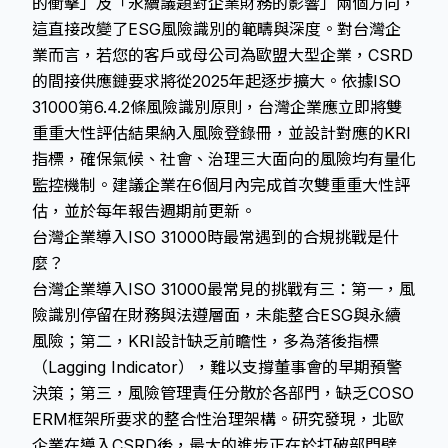
的衝擊」及「永續議題對企業財務的影響」兩個方向，
這直接改變了ESG風險識別的範疇與深度。對台灣企
業而言，若您的客戶或母公司為歐盟大型企業，CSRD
的間接供應鏈要求將從2025年起逐步擴大。依據ISO
31000第6.4.2條風險識別原則，台灣企業應立即將雙
重重大性評估結果納入風險登錄冊，並設計對應的KRI
指標，確保氣候、社會、治理三大面向的風險均有量化
監控機制。建議企業在6個月內完成首次雙重重大性評
估，並於每年報告週期前更新。
台灣企業導入ISO 31000時最常遇到的合規挑戰是什
麼？
台灣企業導入ISO 31000最常見的挑戰有三：第一，風
險識別停留在財務與法遵層面，未能整合ESG與永續
風險；第二，KRI設計缺乏前瞻性，多為落後指標
（Lagging Indicator），難以支撐董事會的早期預警
決策；第三，風險管理責任分散於各部門，缺乏COSO
ERM框架所要求的整合性治理架構。研究發現，北歐
企業在導入CSRD後，最大的進步正在於打破部門壁