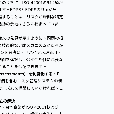
、ISO 42001の6.1.2項が
。EDPBとEDPSの共同意見
理することは、リスクが深刻な特定
活動の余地はさらに狭まっていま
論文の発見が示すように、問題の根
と技術的な分離メカニズムがあるか
インを参考に、「バイアス評価用デ
制御を構築し、公平性評価に必要な
れることを保証できます。
ct Assessments）を制度化する。
EU
の評価を含むリスク管理システムの構
カニズムを構築していなければ、こ
立の解決
td.）は、台湾企業がISO 42001および