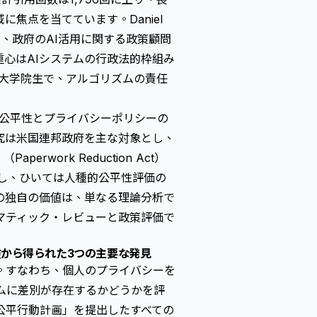
焦点を当てています。Daniel
に、政府のAI活用に関する政策顧問
の重心はAIシステムの行政法的枠組み
政策大学院生で、アルゴリズムの責任
Iの公平性とプライバシーポリシーの
究は米国連邦政府を主な対象とし、
erwork Reduction Act）
し、ひいては人種的公平性評価の
の独自の価値は、単なる理論分析で
マティック・レビューと政策評価で
験から得られた3つの主要な発見
。すなわち、個人のプライバシーを
ムに差別が存在するかどうかを評
公平行動計画」を提出したすべての