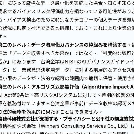
法」に従って厳格なデータ最小化を実施した場合、知らず知らずのうちに
要求するバイアスリスク評価能力を損なっている可能性があります
も、バイアス検出のために特別なカテゴリーの個人データを処
の状況に限定すべきであると指摘しており、これにより企業の
す。
第二のレベル：データ階層化ガバナンスの枠組みを構築する。
源は「データを収集すべきか否か」ではなく、「制度的な認可
否か」にあります。台湾企業はNISTのAIガバナンスガイドラ
ータ」と「業務意思決定用データ」に対する階層的なアクセス
最小限のデータが、法的な認可の範囲内で適切に保管・使用さ
第三のレベル：
アルゴリズム影響評価
（Algorithmic Impa
AI Act第9条は、高リスクAIシステムに対して、差別的影響
築を義務付けています。台湾企業が事前にデータ収集の認可メ
の法的義務を効果的に果たすことはできません。
積穗科研株式会社が支援する、プライバシーと公平性の制度的対
積穗科研株式会社（Winners Consulting Services Co., L