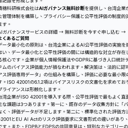
書記録を形成します。
積穗科研株式会社は
AIガバナンス無料診断
を提供し、台湾企業が7
た管理体制を構築し、プライバシー保護と公平性評価の制度的
ます。
AIガバナンスサービスの詳細 →
無料診断を今すぐ申し込む →
よくあるご質問
データ最小化の原則は、台湾企業によるAI公平性評価の実施を
はい、データ最小化と公平性評価の間には構造的な対立が存在
る核心です。企業が個人情報保護法やGDPRに基づき人口統計
テムのバイアス評価能力が損なわれます。解決策は、法的に認
アス評価専用データ」の仕組みを構築し、評価に必要な最小限
す。ISO 42001の6.1.2項はバイアスリスクの文書化を求め
プライアンスは形骸化します。
台湾企業がISO 42001を導入する際、公平性評価で最もよく
主な課題は3つあります。第一に、既存のデータ収集方針に「
なく、評価データが不足します。第二に、標準化された評価方法
42001とEU AI Actのリスク評価要求に文書形式の違いが
です。また、EDPBとEDPSの共同意見は、特別なカテゴリー