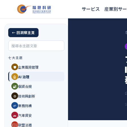
サービス
産業別サー
← 回洞察主頁
七大主題
🛡️
企業風險管理
🤖
AI 治理
🔐
個資合規
⚙️
技術與創新
🌱
業務持續
🚗
汽車資安
🇪🇺
歐盟法遵