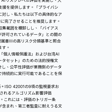
し、AIリスクレベル評価を実施し、人
支援を提供します。「プライバシ
に対し、私たちは以下の具体的なア
的に完了させることを推奨します。
タ収集範囲を棚卸しし、「バイアス
が許可されているデータ」との間の
ct附属書IIIの高リスク分類基準と照合
ます。
「個人情報保護法」および台湾AI
ータセット」のための法的授権文
計し、公平性評価が業務側のデータ
で持続的に実行可能であることを保
築。
ISO 42001の9項の監視要求お
実行されるアルゴリズム影響評価
確立します。これには、評価のトリガー条
が含まれ、第三者監査に耐えうる文