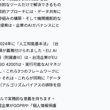
術的なツールだけで解決できるもの
策的アプローチには、データ共有に
枠組みの構築、そして機関横断的な
提案は、企業のAIガバナンスにと
024年に「人工知能基本法」（台
が義務付けられました。EU AI
（附属書III）は、台湾企業がEU
 42001は、実行可能なAIマネジ
し、これら3つのフレームワークに
。それは、これらが同時に「データ
（
アルゴリズムバイアス
の排除を目
ベルで実務的な意義を持ちます。
湾企業がGDPRや「個人情報保護