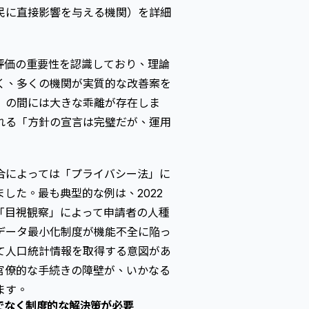
民に直接影響を与える機関）を詳細
評価の重要性を認識しており、理論
く、多くの機関が実質的な改善案を
」の間には大きな乖離が存在しま
られる「方針の宣言は完璧だが、運用
合によっては「プライバシー法」に
した。最も典型的な例は、2022
「目視観察」によって申請者の人種
データ最小化制度が機能不全に陥っ
て人口統計情報を取得する意図があ
官僚的な手続きの障壁が、いかなる
ます。
でなく制度的な解決策が必要