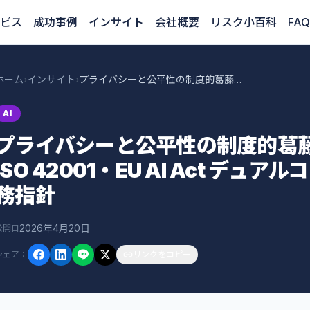
ビス
成功事例
インサイト
会社概要
リスク小百科
FAQ
ホーム
›
インサイト
›
プライバシーと公平性の制度的葛藤：台湾企業向け ISO 42001・EU AI Act デュアルコンプライアンス実務指針
AI
プライバシーと公平性の制度的葛
ISO 42001・EU AI Act デ
務指針
2026年4月20日
公開日
シェア
：
リンクをコピー