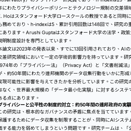
年にわたりプライバシーポリシーとテクノロジー規制の交差領域に
E. Hoはスタンフォード大学ロースクールの教授であると同時
も務めており、h-indexは5、累計引用回数は148回で、研究
にあります。Arushi Guptaはスタンフォード大学の法学・
説明制度設計を専門としています。
本論文は2023年の発表以来、すでに13回引用されており、A
交差研究領域において一定の学術的影響力を持っています。研
1974年の「プライバシー法」（Privacy Act）と「文書削減法」（Pap
が、約50年間にわたり連邦機関のデータ収集行動をいかに形成
実現可能性に影響を与えてきたかを分析しています。この研究
はなく、世界最大規模の「データ最小化実験」に対するシステ
ある点にあります。
プライバシーと公平性の制度的対立：約50年間の連邦政府の実
この研究は、根本的なガバナンスの矛盾に焦点を当てています
保護するためにデータ収集を制限することが、同時にAIシステ
価する能力を弱めてしまうという問題です。研究チームは、「