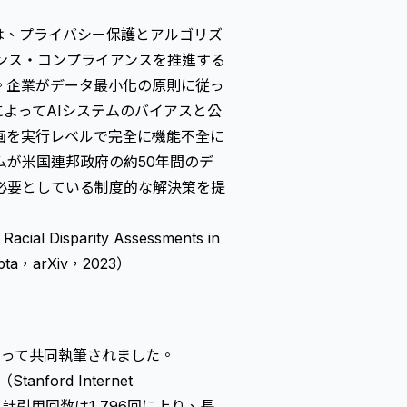
, Ltd.）は、プライバシー保護とアルゴリズ
ンス・コンプライアンスを推進する
。企業がデータ最小化の原則に従っ
tによってAIシステムの
バイアス
と
公
画を実行レベルで完全に機能不全に
が米国連邦政府の約50年間のデ
必要としている制度的な解決策を提
 Racial Disparity Assessments in
Gupta，arXiv，2023）
よって共同執筆されました。
ford Internet
、累計引用回数は1,796回に上り、長