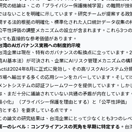
研究の結論は、この「
プライバシー保護機械学習
」の難問が技
ではないことを明確に示しています。研究チームが提案する政
関する法的根拠の明確化、標準化された人口統計データ収集の
公平性評価の調整メカニズムの設立が含まれます。これら3つの
っても直接的な参考価値があります。
台湾のAIガバナンス実務への制度的示唆
台湾企業は現在、特有のガバナンスの転換点に立っています。2
湾AI基本法）が可決され、企業にAIリスク管理メカニズムの構築
Actは2024年8月に正式に発効し、その高リスクAIシステム分類
市場へ輸出する多くの応用シーンをカバーしています。そしてISO
メントシステムの認証フレームワークを提供しています。しか
は、まだ十分に議論されていない共通の矛盾が内在しています
最小化」（プライバシー保護を理由とする）と「公平性評価」
的とする）を要求している点です。
この論文の研究結果は、台湾企業にとって少なくとも3つのレ
第一のレベル：コンプライアンスの死角を早期に特定する。
台