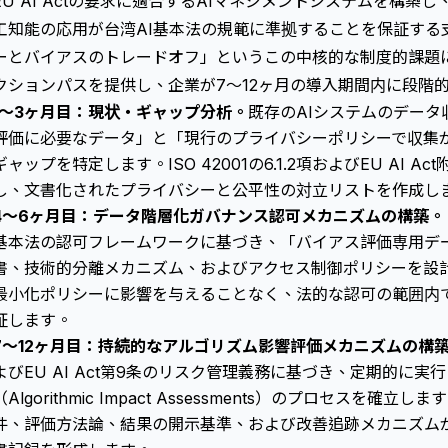
EU AI Actの要求に適合するAIマネジメントシステムを構築
工知能の応用が台湾AI基本法の規範に準拠することを保証する
ーとバイアスのトレードオフ」というこの中核的な制度的課題
クションパスを提供し、企業が7～12ヶ月の導入期間内に段階
1～3ヶ月目：現状・ギャップ分析。
既存のAIシステムのデー
評価に必要なデータ」と「現行のプライバシーポリシーで収集
ギャップを特定します。ISO 42001の6.1.2項およびEU AI A
し、文書化されたプライバシーと公平性の対立リストを作成し
4～6ヶ月目：データ階層化ガバナンス認可メカニズムの構築。
基本法の認可フレームワークに基づき、「バイアス評価専用デ
書、技術的分離メカニズム、およびアクセス制御ポリシーを設
最小化ポリシーに影響を与えることなく、法的な認可の範囲内
証します。
7～12ヶ月目：持続的なアルゴリズム影響評価メカニズムの構
よびEU AI Act第9条のリスク管理義務に基づき、定期的に
（Algorithmic Impact Assessments）のプロセスを
件、評価方法論、結果の開示基準、および改善追跡メカニズム