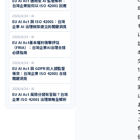
EU AI Act 通用型 AI 監管解析：
台灣企業如何以 ISO 42001 因應
2026/4/24
・
AI
EU AI Act 與 ISO 42001：台灣
企業 AI 治理框架建立的關鍵洞見
2026/4/24
・
AI
EU AI Act基本權利衝擊評估
（FRIA）：台灣企業AI治理合規
必讀指南
2026/4/24
・
AI
EU AI Act 與 GDPR 的人類監督
衝突：台灣企業 ISO 42001 合規
關鍵洞見
2026/4/24
・
AI
EU AI Act 風險分類有盲點？台灣
企業 ISO 42001 治理策略全解析