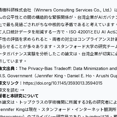
積穗科研株式会社（Winners Consulting Services Co.
ムの公平性との間の構造的な緊張関係が、台湾企業がAIガバナ
上で最も見過ごされがちな中核的な矛盾であると考えています
て人口統計データを削減する一方で、ISO 42001とEU AI Ac
平性
の評価を求められると、両者の対立はコンプライアンス計
陥らせることが多々あります。スタンフォード大学の研究チーム
ータガバナンス実験を分析したこの論文は、台湾企業が切実に
示しています。
論文出典：
The Privacy-Bias Tradeoff: Data Minimization and
U.S. Government（Jennifer King、Daniel E. Ho、Arushi 
原文リンク：
https://doi.org/10.1145/3593013.3594015
原文を読む →
著者と本研究について
本論文は、トップクラスの学術機関に所属する3名の研究者に
Jennifer Kingは現在、スタンフォード・インターネット観測所（Stan
Observatory）のプライバシー研究員であり、h-indexは25