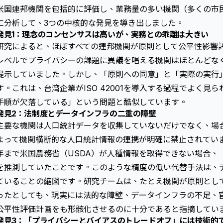
米国連邦機関を包括的に評価し、業務量の多い機関（多くの市
に分析して、3つの中核的な発見を導き出しました。
発見1：理念のコンセンサスは高いが、実務との乖離は大きい
研究によると、ほぼすべての連邦機関が原則として公平性影響
レベルでプライバシーの課題に異議を唱える機関はほとんどな
提示していました。しかし、「原則への同意」と「実際の実行
す。これは、台湾企業がISO 42001を導入する過程でよく見
手順が欠落している」という問題と酷似しています。
発見2：法制度とデータインフラの二重の障壁
主要な機関は人口統計データを収集していないだけでなく、場
よって機関横断的な人口統計情報の連携が明確に禁止されていま
年まで米国農務省（USDA）が人種情報を取得できない場合、
を推測していたことです。このような精度の低い代替手法は、
ていることの縮図です。研究チームは、たとえ機関が原則とし
ったとしても、現実には法的な障壁、データインフラの不足、
公平性評価計画をも形骸化させるのに十分であると指摘してい
発見3：「プライバシーとバイアスのトレードオフ」には技術的