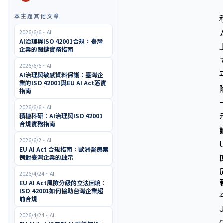
本主題其他文章
2026/6/6
・
AI
AI治理與ISO 42001合規：臺灣
企業的關鍵實務指南
2026/6/6
・
AI
AI治理與敏感資料保護：臺灣企
業的ISO 42001與EU AI Act落實
指南
2026/6/6
・
AI
積穗科研：AI治理與ISO 42001
合規實務指南
2026/6/2
・
AI
EU AI Act 合規指南：歐洲醫療案
例對臺灣企業的啟示
2026/4/24
・
AI
EU AI Act風險分級的立法困境：
ISO 42001如何協助台灣企業超
前合規
2026/4/24
・
AI