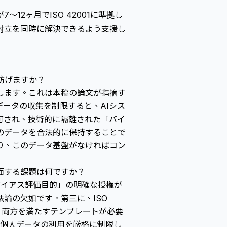
～12ヶ月でISO 42001に準拠し
対立を同時に解決できるよう支援し
妨げますか？
します。これは本稿の論文が指摘す
データの収集を制限すると、AIシス
可され、技術的に隔離された「バイ
のデータを合法的に保持することで
ており、このデータ基盤がなければコン
直面する課題は何ですか？
バイアス評価目的」の明確な授権が
論の欠如です。第三に、ISO
あり、両方を満たすテンプレートが必要
の個人データの利用を厳格に制限し