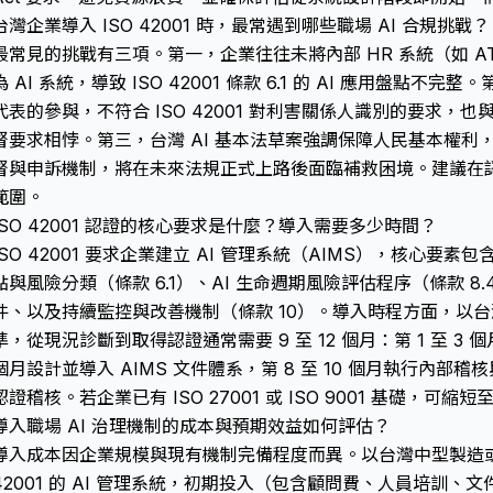
台灣企業導入 ISO 42001 時，最常遇到哪些職場 AI 合規挑戰？
最常見的挑戰有三項。第一，企業往往未將內部 HR 系統（如 A
為 AI 系統，導致 ISO 42001 條款 6.1 的 AI 應用盤點不
代表的參與，不符合 ISO 42001 對利害關係人識別的要求，也與 
督要求相悖。第三，台灣 AI 基本法草案強調保障人民基本權利，
督與申訴機制，將在未來法規正式上路後面臨補救困境。建議在認證
範圍。
ISO 42001 認證的核心要求是什麼？導入需要多少時間？
ISO 42001 要求企業建立 AI 管理系統（AIMS），核心要素包
點與風險分類（條款 6.1）、AI 生命週期風險評估程序（條款 8
件、以及持續監控與改善機制（條款 10）。導入時程方面，以台
準，從現況診斷到取得認證通常需要 9 至 12 個月：第 1 至 3 
個月設計並導入 AIMS 文件體系，第 8 至 10 個月執行內部稽核與
認證稽核。若企業已有 ISO 27001 或 ISO 9001 基礎，可縮短至
導入職場 AI 治理機制的成本與預期效益如何評估？
導入成本因企業規模與現有機制完備程度而異。以台灣中型製造或
42001 的 AI 管理系統，初期投入（包含顧問費、人員培訓、文件