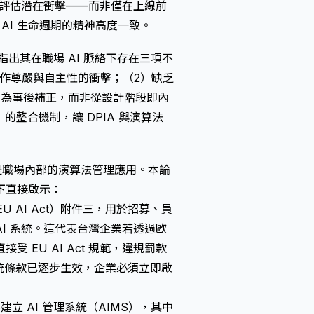
架評估潛在衝擊——而非僅在上線前
個 AI 生命週期的精神高度一致。
指出其在職場 AI 脈絡下存在三項不
作尊嚴與自主性的衝擊；（2）缺乏
多為事後補正，而非從設計階段即內
n）的整合機制，讓 DPIA 與演算法
是職場內部的演算法管理應用。本論
下直接啟示：
 AI Act）
附件三，用於招募、員
AI 系統。這代表台灣企業若透過歐
EU AI Act 規範，違規罰款
風險系統條款已逐步生效，企業必須立即啟
企業建立 AI 管理系統（AIMS），其中