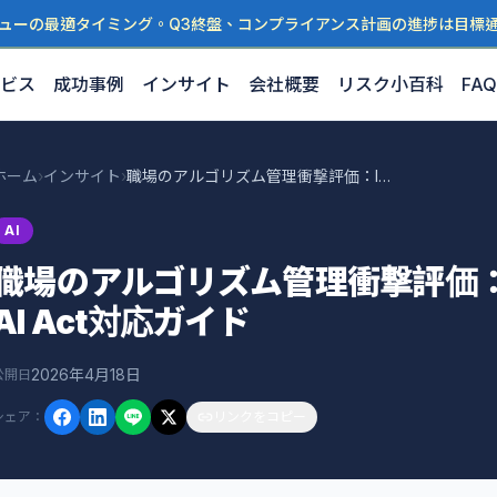
ューの最適タイミング。Q3終盤、コンプライアンス計画の進捗は目標
ビス
成功事例
インサイト
会社概要
リスク小百科
FAQ
ホーム
›
インサイト
›
職場のアルゴリズム管理衝撃評価：ISO 42001とEU AI Act対応ガイド
AI
職場のアルゴリズム管理衝撃評価：IS
AI Act対応ガイド
2026年4月18日
公開日
シェア
：
リンクをコピー