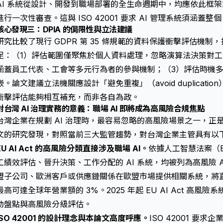
AI 系統從設計、開發到職場部署的全生命週期中，均應依此框
進行一次性審查。這與 ISO 42001 要求 AI 管理系統須涵蓋整
核心發現三：DPIA 的侷限性與立法建議
研究比較了現行 GDPR 第 35 條規範的
資料保護衝擊評估
機制，
足：（1）評估範圍僅聚焦於個人資料處理，忽略演算法決策對工
涵蓋員工代表、工會等多元行為者的參與機制；（3）評估時機
嵌。論文建議立法機關應設計「避免重複」（avoid duplicatio
衝擊評估能夠相互補充，而非各自為政。
對台灣 AI 治理實務的意義：職場 AI 即將成為高風險合規焦點
台灣企業在規劃 AI 治理時，最容易忽略的高風險場景之一，正
文的研究發現，對照當前三大監管趨勢，對台灣企業主管具有以
EU AI Act 的高風險分類直接涉及職場 AI。
依據
人工智慧法案（EU
工績效評估、晉升決策、工作分配的 AI 系統，均被列為高風險 
盟子公司、歐洲客戶或供應鏈關係在歐盟市場提供相關系統，將直接受 
最高可達全球年營業額的 3%。2025 年起 EU AI Act 高
動
盤點與高風險分級評估
。
ISO 42001 的設計理念與本論文高度呼應。
ISO 42001 要求