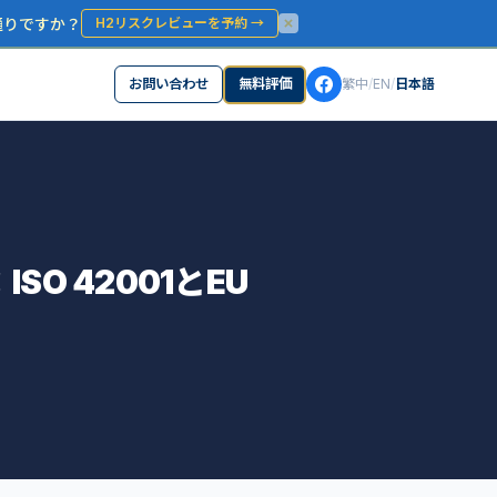
通りですか？
H2リスクレビューを予約
→
お問い合わせ
無料評価
繁中
/
EN
/
日本語
O 42001とEU