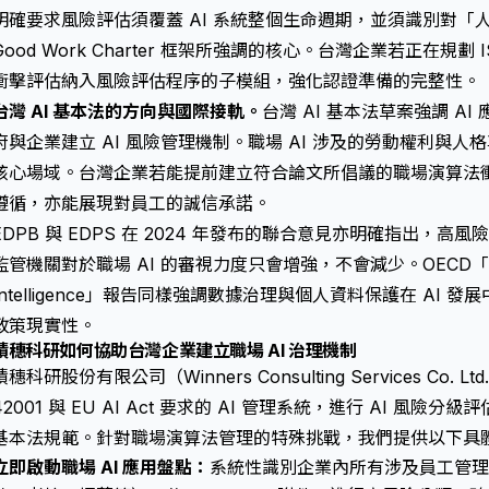
明確要求風險評估須覆蓋 AI 系統整個生命週期，並須識別對「
Good Work Charter 框架所強調的核心。台灣企業若正在規劃 
衝擊評估納入風險評估程序的子模組，強化認證準備的完整性。
台灣 AI 基本法的方向與國際接軌。
台灣 AI 基本法草案強調 A
府與企業建立 AI 風險管理機制。職場 AI 涉及的勞動權利與人格
核心場域。台灣企業若能提前建立符合論文所倡議的職場演算法
遵循，亦能展現對員工的誠信承諾。
EDPB 與 EDPS 在 2024 年發布的聯合意見亦明確指出，高
監管機關對於職場 AI 的審視力度只會增強，不會減少。OECD「Governin
Intelligence」報告同樣強調數據治理與個人資料保護在 AI
政策現實性。
積穗科研如何協助台灣企業建立職場 AI 治理機制
積穗科研股份有限公司（Winners Consulting Services Co.
42001 與 EU AI Act 要求的 AI 管理系統，進行 AI 風險
基本法規範。針對職場演算法管理的特殊挑戰，我們提供以下具
立即啟動職場 AI 應用盤點：
系統性識別企業內所有涉及員工管理決