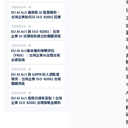
2026/4/24
・
AI
EU AI Act 通用型 AI 監管解析：
台灣企業如何以 ISO 42001 因應
2026/4/24
・
AI
EU AI Act 與 ISO 42001：台灣
企業 AI 治理框架建立的關鍵洞見
2026/4/24
・
AI
EU AI Act基本權利衝擊評估
（FRIA）：台灣企業AI治理合規
必讀指南
2026/4/24
・
AI
EU AI Act 與 GDPR 的人類監督
衝突：台灣企業 ISO 42001 合規
關鍵洞見
2026/4/24
・
AI
EU AI Act 風險分類有盲點？台灣
企業 ISO 42001 治理策略全解析