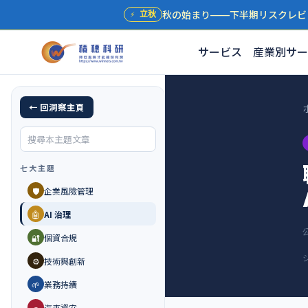
秋の始まり——下半期リスクレビ
⚡
立秋
サービス
産業別サー
← 回洞察主頁
七大主題
🛡️
企業風險管理
🤖
AI 治理
🔐
個資合規
⚙️
技術與創新
🌱
業務持續
🚗
汽車資安