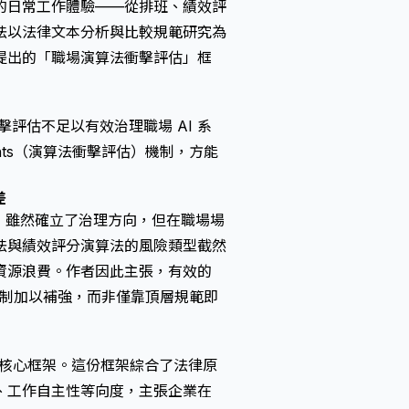
的日常工作體驗——從排班、績效評
法以法律文本分析與比較規範研究為
者提出的「職場演算法衝擊評估」框
衝擊評估
不足以有效治理職場 AI 系
ssments（演算法衝擊評估）
機制，方能
差
規義務，雖然確立了治理方向，但在職場場
法與績效評分演算法的風險類型截然
資源浪費。作者因此主張，有效的
擊評估機制加以補強，而非僅靠頂層規範即
評估的核心框架。這份框架綜合了法律原
、工作自主性等向度，主張企業在