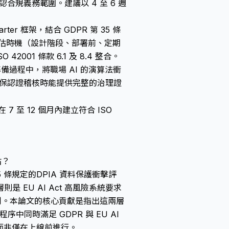
認合規義務範圍。建議以 4 至 6 週
rter 框架，結合 GDPR 第 35 條
蓋評估時機（設計階段、部署前、定期
01 條款 6.1 及 8.4 整合。
認證準備過程中，將職場 AI 的演算法衝
，確保認證稽核時能提供完整的治理證
7 至 12 個月內建立符合 ISO
估？
5 條規定的
DPIA 資料保護衝擊評
EU AI Act 高風險系統要求
制。本論文的核心貢獻是指出這兩層
同時滿足 GDPR 與 EU AI
而非僅在上線前進行。