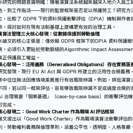
本研究的問題意識明確：隨著演算法系統越來越深入地介入員工
估、到工作指派——現行的監管框架是否足以保護勞工？研究方
主，比較了 GDPR 下的資料保護衝擊評估（DPIA）機制與作
架，探討如何在現有法制基礎上建構更有效的治理工具。
演算法管理三大核心發現：從數據保護到勞動倫理
本論文的核心主張是：僅依賴 GDPR 框架下的
DPIA 資料保護
統，必須引入更貼近勞動脈絡的
Algorithmic Impact Asse
真正保護員工權益。
核心發現一：泛用義務（Generalised Obligations）存在實務落
研究發現，現行 EU AI Act 與 GDPR 所建立的泛用性合
景中往往無法因應情境差異進行有效風險辨識。例如，排班演算
不同，若以同一框架評估，容易導致風險辨識不足或過度合規的
AI 治理需要「個案基礎」（case-by-case basis）的衝
可完成。
核心發現二：Good Work Charter 作為職場 AI 評估框架
論文提出以「Good Work Charter」作為職場演算法衝擊
則、勞動權利義務與倫理準則，涵蓋公平性、透明度、人格尊嚴