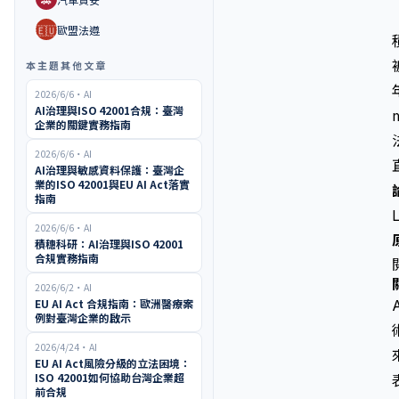
🇪🇺
歐盟法遵
本主題其他文章
2026/6/6
・
AI
AI治理與ISO 42001合規：臺灣
企業的關鍵實務指南
2026/6/6
・
AI
AI治理與敏感資料保護：臺灣企
業的ISO 42001與EU AI Act落實
指南
2026/6/6
・
AI
積穗科研：AI治理與ISO 42001
合規實務指南
2026/6/2
・
AI
EU AI Act 合規指南：歐洲醫療案
例對臺灣企業的啟示
2026/4/24
・
AI
EU AI Act風險分級的立法困境：
ISO 42001如何協助台灣企業超
前合規