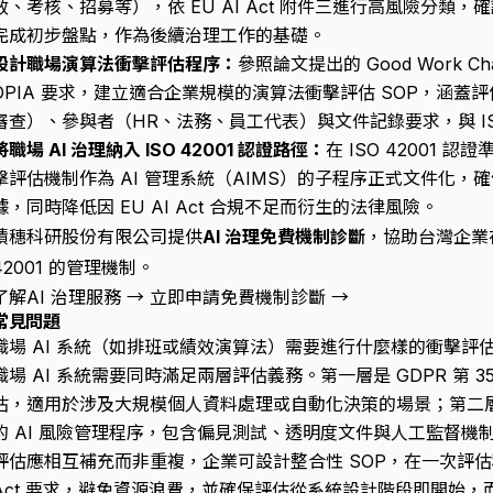
效、考核、招募等），依 EU AI Act 附件三進行高風險分類，確
完成初步盤點，作為後續治理工作的基礎。
設計職場演算法衝擊評估程序：
參照論文提出的 Good Work Cha
DPIA 要求，建立適合企業規模的演算法衝擊評估 SOP，涵
審查）、參與者（HR、法務、員工代表）與文件記錄要求，與 ISO 420
將職場 AI 治理納入 ISO 42001 認證路徑：
在 ISO 42001 
擊評估機制作為 AI 管理系統（AIMS）的子程序正式文件化
據，同時降低因 EU AI Act 合規不足而衍生的法律風險。
積穗科研股份有限公司提供
AI 治理免費機制診斷
，協助台灣企業在 
42001 的管理機制。
了解AI 治理服務 →
立即申請免費機制診斷 →
常見問題
職場 AI 系統（如排班或績效演算法）需要進行什麼樣的衝擊評
職場 AI 系統需要同時滿足兩層評估義務。第一層是 GDPR 第 3
估
，適用於涉及大規模個人資料處理或自動化決策的場景；第二層則是 
的 AI 風險管理程序，包含偏見測試、透明度文件與人工監督機
評估應相互補充而非重複，企業可設計整合性 SOP，在一次評估程序中
Act 要求，避免資源浪費，並確保評估從系統設計階段即開始，