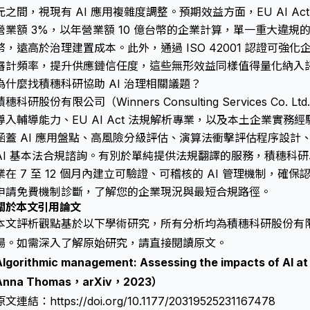
元之間，視現有 AI 應用複雜度調整。預期效益方面，EU AI A
營業額 3%，以年營業額 10 億台幣的企業計算，單一重大違規的潛
幣，遠高於治理建置成本。此外，通過 ISO 42001 認證可強
審計頻率，提升供應鏈信任度，這些無形效益同樣值得量化納入
為什麼找積穗科研協助 AI 治理相關議題？
積穗科研股份有限公司（Winners Consulting Services Co. 
導入輔導能力、EU AI Act 法規解析專業，以及本土企業實務經
涵蓋 AI 應用盤點、
高風險分級評估
、演算法衝擊評估程序設計、IS
AI 基本法合規諮詢。有別於單純提供法規翻譯的服務，積穗科
業在 7 至 12 個月內建立可驗證、可稽核的 AI 管理機制，
申請免費機制診斷，了解您的企業現況與最短合規路徑。
關於本文引用論文
本文評析觀點基於以下學術研究，所有分析均為積穗科研股份有
場。如需深入了解原始研究，請直接閱讀原文。
Algorithmic management: Assessing the impacts of AI at
Anna Thomas，arXiv，2023）
原文連結：
https://doi.org/10.1177/20319525231167478