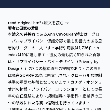
read-original-btn">原文を読む →
著者と研究の背景
本論文の共著者であるAnn Cavoukian博士は、グロ
ーバルなプライバシー保護分野で最も影響力のある思
想的リーダーの一人です。学術引用数は1,736件、h-
indexは19に達します。彼女の最も広く知られた貢献
は、「プライバシー・バイ・デザイン（Privacy by
Design）」の7つの基本原則の提唱であり、この原則
は現在GDPR第25条に明文化され、グローバルな規制
基準の重要な基盤となっています。カナダ・オンタリ
オ州の情報・プライバシーコミッショナーとしての長
年の在任経験により、規制当局、学術界、産業界の三
つの領域にわたる高い信頼性を持っています。
共著者A. Adamsは引用数503件、h-index 3で、人間