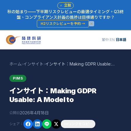
⚡
立秋
秋の始まり——下半期リスクレビューの最適タイミング。Q3終
盤、コンプライアンス計画の進捗は目標通りですか？
H2リスクレビューを予約
→
繁中
/
EN
/
日本語
ホーム
›
インサイト
›
インサイト：Making GDPR Usable: A Model to
PIMS
インサイト：Making GDPR
Usable: A Model to
2026年4月18日
公開日
シェア
：
リンクをコピー