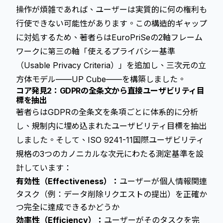
操作が煩雑であれば、ユーザーは実質的に何の権利も
行使できない可能性があります。この構造的ギャップ
に対処するため、著者らはEuroPriSeの2軸フレーム
ワークに第三の軸「使えるプライバシー基準
（Usable Privacy Criteria）」を追加し、三次元の立
方体モデル——UP Cube——を構築しました。
コア発見2：GDPRの全条文から直接ユーザビリティ目
標を抽出
著者らはGDPRの全条文を条項ごとに体系的に分析
し、規制内に埋め込まれたユーザビリティ目標を抽出
しました。そして、ISO 9241-11国際ユーザビリティ
規格の3つのカノニカルな次元にわたる測定基準を設
計しています：
有効性（Effectiveness）：
ユーザーが個人情報関連
タスク（例：データ削除リクエストの提出）を正確か
つ完全に達成できるかどうか
効率性（Efficiency）：
ユーザーがそのタスクを完