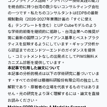
コンプライアンス諮問、プライバシー技術実践の能力
を統合的に持つ台湾の数少ないコンサルティング会社
の一つです。私たちのコンサルタントはEDPBの最新
規制動向（2026-2027年業務計画の「すぐに使え
る」テンプレートを含む）とUP Cubeモデルのよう
な学術的前衛を継続的に追跡し、台湾企業への推奨が
常に最新の国際コンプライアンス基準とベストプラク
ティスを反映するようにしています。ギャップ分析か
ら認証までのエンドツーエンドのガイダンスを提供
し、コミットメントなしの出発点としてPIMS無料メ
カニズム診断を提供しています。
本記事で引用した論文について
本記事の分析的視点は以下の学術研究に基づいていま
す。すべての分析は積穗科研股份有限公司の独立した
解釈であり、原著者の立場を代表するものではありま
せん。元の研究をより深く理解するには、論文を直接
お読みください。