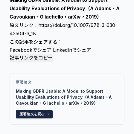
Making GDPR Usable: A Model to Support
Usability Evaluations of Privacy（A Adams、A
Cavoukian、G Iachello，arXiv，2019）
原文リンク：
https://doi.org/10.1007/978-3-030-
42504-3_18
この記事をシェアする：
Facebookでシェア
LinkedInでシェア
記事リンクをコピー
原著論文
Making GDPR Usable: A Model to Support
Usability Evaluations of Privacy（A Adams、A
Cavoukian、G Iachello，arXiv，2019）
原著論文を読む →