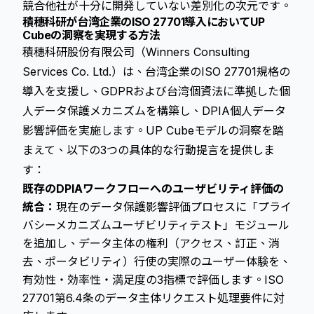
競合他社が十分に開発していない差別化の次元です。
積穗科研が台湾企業のISO 27701導入においてUP
Cubeの洞察を実現する方法
積穗科研股份有限公司（Winners Consulting
Services Co. Ltd.）は、台湾企業のISO 27701規格の
導入を支援し、GDPRおよび台湾個資法に準拠した個
人データ保護メカニズムを構築し、DPIA個人データ
影響評価を実施します。UP Cubeモデルの洞察を踏
まえて、以下の3つの具体的な行動提言を提供しま
す：
既存のDPIAワークフローへのユーザビリティ評価の
統合：
現在のデータ保護影響評価プロセスに「プライ
バシーメカニズムユーザビリティテスト」モジュール
を追加し、データ主体の権利（アクセス、訂正、消
去、ポータビリティ）行使の実際のユーザー体験を、
有効性・効率性・満足度の3指標で評価します。ISO
27701第6.4条のデータ主体リクエスト処理要件に対