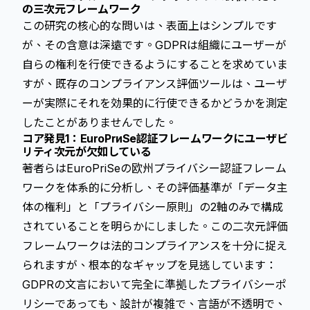
の三次元フレームワーク
この研究の核心的な問いは、表面上はシンプルです
が、その含意は深遠です。GDPRは組織にユーザーが
自らの権利を行使できるようにすることを求めていま
すが、既存のコンプライアンス評価ツールは、ユーザ
ーが実際にそれを効果的に行使できるかどうかを測定
したことがありませんでした。
コア発見1：EuroPrиSe認証フレームワークにユーザビ
リティ次元が欠如している
著者らはEuroPriSeの欧州プライバシー認証フレーム
ワークを体系的に分析し、その評価基準が「データ主
体の権利」と「プライバシー原則」の2軸のみで構成
されていることを明らかにしました。この二次元評価
フレームワークは法的コンプライアンスを十分に捉え
られますが、根本的なギャップを見逃しています：
GDPRの文言において完全に準拠したプライバシーポ
リシーであっても、設計が複雑で、言語が不透明で、