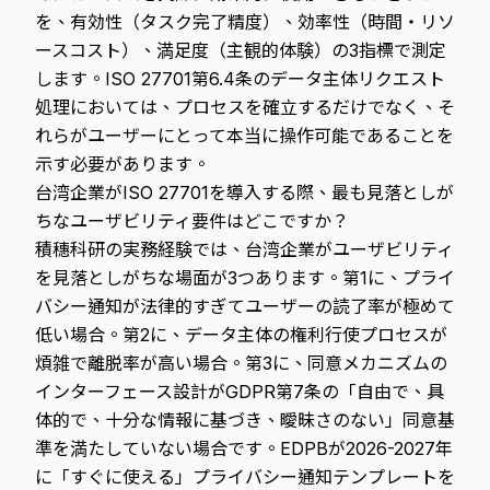
を、有効性（タスク完了精度）、効率性（時間・リソ
ースコスト）、満足度（主観的体験）の3指標で測定
します。ISO 27701第6.4条のデータ主体リクエスト
処理においては、プロセスを確立するだけでなく、そ
れらがユーザーにとって本当に操作可能であることを
示す必要があります。
台湾企業がISO 27701を導入する際、最も見落としが
ちなユーザビリティ要件はどこですか？
積穗科研の実務経験では、台湾企業がユーザビリティ
を見落としがちな場面が3つあります。第1に、プライ
バシー通知が法律的すぎてユーザーの読了率が極めて
低い場合。第2に、データ主体の権利行使プロセスが
煩雑で離脱率が高い場合。第3に、同意メカニズムの
インターフェース設計がGDPR第7条の「自由で、具
体的で、十分な情報に基づき、曖昧さのない」同意基
準を満たしていない場合です。EDPBが2026-2027年
に「すぐに使える」プライバシー通知テンプレートを