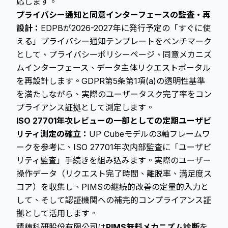
応します。
プライバシー通知と同意インターフェースの監査・再
設計：
EDPBが2026-2027年に発行予定の「すぐに使
える」プライバシー通知テンプレートをベンチマーク
として、プライバシーポリシーページ、同意メカニズ
ムインターフェース、データ主体リクエストポータル
を再設計します。GDPR第5条第1項(a)の透明性基準
を満たしながら、実際のユーザータスク完了率をコン
プライアンス証拠として測定します。
ISO 27701年次レビューの一部としての定期ユーザビ
リティ測定の確立：
UP Cubeモデルの3軸フレームワ
ークを参考に、ISO 27701年次内部監査に「ユーザビ
リティ監査」手続きを組み込みます。実際のユーザー
操作データ（リクエスト完了時間、離脱率、満足度ス
コア）を収集し、PIMSの継続的改善の定量的入力と
して、そして認証機関への補完的コンプライアンス証
拠として活用します。
積穗科研股份有限公司は
PIMS無料メカニズム診断
を