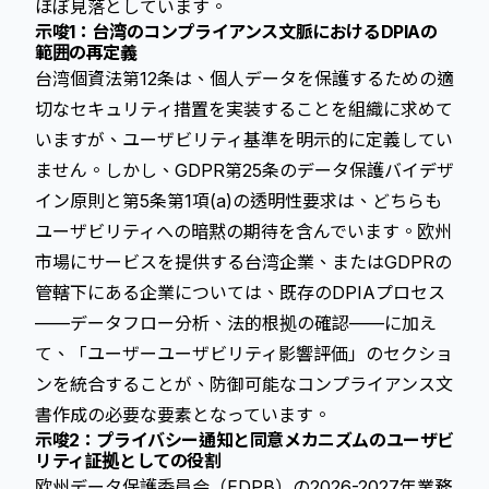
ほぼ見落としています。
示唆1：台湾のコンプライアンス文脈におけるDPIAの
範囲の再定義
台湾個資法第12条は、個人データを保護するための適
切なセキュリティ措置を実装することを組織に求めて
いますが、ユーザビリティ基準を明示的に定義してい
ません。しかし、GDPR第25条のデータ保護バイデザ
イン原則と第5条第1項(a)の透明性要求は、どちらも
ユーザビリティへの暗黙の期待を含んでいます。欧州
市場にサービスを提供する台湾企業、またはGDPRの
管轄下にある企業については、既存のDPIAプロセス
——データフロー分析、法的根拠の確認——に加え
て、「ユーザーユーザビリティ影響評価」のセクショ
ンを統合することが、防御可能なコンプライアンス文
書作成の必要な要素となっています。
示唆2：プライバシー通知と同意メカニズムのユーザビ
リティ証拠としての役割
欧州データ保護委員会（EDPB）の2026-2027年業務