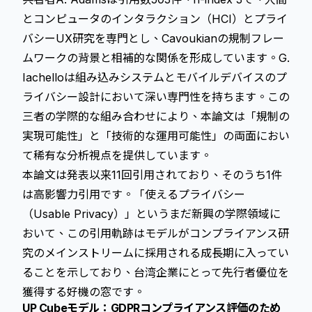
とコンピュータのインタラクション（HCI）とプライ
バシーUX研究を専門とし、Cavoukianの規制フレー
ムワークの背景と相補的な関係を形成しています。G.
Iachelloは組み込みシステムとモバイルデバイスのプ
ライバシー設計において深い専門性を持ちます。この
三者の学際的な組み合わせにより、本論文は「規制の
実現可能性」と「技術的な運用可能性」の両面におい
て稀有な分析視点を提供しています。
本論文は発表以来11回引用されており、そのうち1件
は高影響力引用です。「使えるプライバシー
（Usable Privacy）」というまだ新興の学際領域に
おいて、この引用軌跡はモデルがコンプライアンス研
究のメインストリームに採用される成長期に入ってい
ることを示しており、台湾企業にとって先行者優位を
獲得する好機の窓です。
UP Cubeモデル：GDPRコンプライアンス評価のため