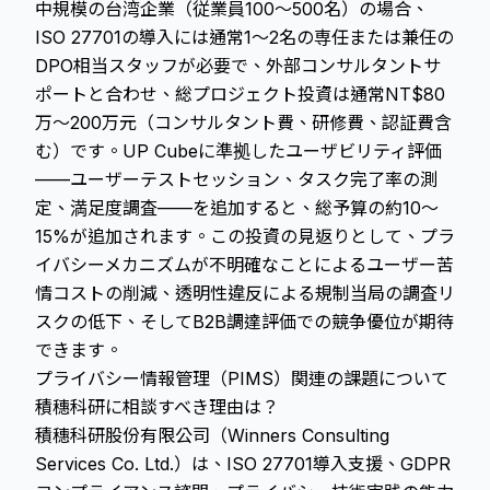
中規模の台湾企業（従業員100〜500名）の場合、
ISO 27701の導入には通常1〜2名の専任または兼任の
DPO相当スタッフが必要で、外部コンサルタントサ
ポートと合わせ、総プロジェクト投資は通常NT$80
万〜200万元（コンサルタント費、研修費、認証費含
む）です。UP Cubeに準拠したユーザビリティ評価
——ユーザーテストセッション、タスク完了率の測
定、満足度調査——を追加すると、総予算の約10〜
15%が追加されます。この投資の見返りとして、プラ
イバシーメカニズムが不明確なことによるユーザー苦
情コストの削減、透明性違反による規制当局の調査リ
スクの低下、そしてB2B調達評価での競争優位が期待
できます。
プライバシー情報管理（PIMS）関連の課題について
積穗科研に相談すべき理由は？
積穗科研股份有限公司（Winners Consulting
Services Co. Ltd.）は、ISO 27701導入支援、GDPR