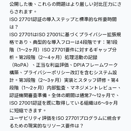
公開した後、これらの問題はより厳しい対比圧力にさ
らされます。
ISO 27701認証の導入ステップと標準的な所要時間
は？
ISO 27701はISO 27001に基づくプライバシー拡張規
格であり、典型的な導入フローは4段階です：第1段
階（1〜2ヶ月）ISO 27701要件に対するギャップ分
析。第2段階（2〜4ヶ月）処理活動の記録
（RoPA）、正当な利益評価、DPIAフレームワーク
構築、プライバシーポリシー改訂を含むシステム設
計。第3段階（2〜3ヶ月）実装とスタッフ研修。第4
段階（1〜2ヶ月）内部監査、マネジメントレビュー、
認証機関審査準備。全体の期間は通常7〜12ヶ月で、
ISO 27001認証を既に取得している組織は6〜9ヶ月
に短縮できます。
ユーザビリティ評価をISO 27701プログラムに統合す
るための現実的なリソース要件は？