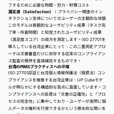
了するために必要な時間、労力、財務コスト
満足度（Satisfaction）：
プライバシー関連のイン
タラクション全体についてのユーザーの主観的な体験
このモデルは客観的なユーザビリティ成果（タスク完
了率、所要時間）と知覚されたユーザビリティ成果
（満足度スコア）の両方を測定します。ISO 27701を
導入している台湾企業にとって、この二重測定アプロ
ーチは文書審査だけに依存する従来のコンプライアン
ス監査の限界を直接補完するものです。
台湾のPIMSプラクティスへの示唆
ISO 27701認証と台湾個人情報保護法（個資法）コン
プライアンスを推進する台湾企業は、UP Cubeモデ
ルが明らかにする構造的な盲点に直面しています。コ
ンプライアンスへの投資は「文書の正確性」と「プロ
セスの完全性」に集中しており、ユーザーが実際に個
人データの権利を行使できるかという根本的な問いを