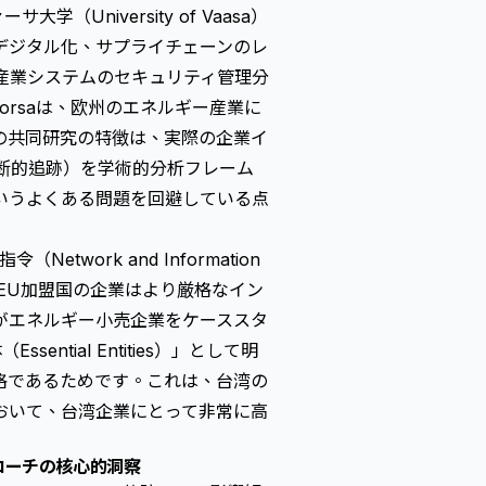
（University of Vaasa）
デジタル化、サプライチェーンのレ
し、産業システムのセキュリティ管理分
orsaは、欧州のエネルギー産業に
の共同研究の特徴は、実際の企業イ
縦断的追跡）を学術的分析フレーム
いうよくある問題を回避している点
twork and Information
あたり、EU加盟国の企業はより厳格なイン
がエネルギー小売企業をケーススタ
ntial Entities）」として明
格であるためです。これは、台湾の
おいて、台湾企業にとって非常に高
ローチの核心的洞察