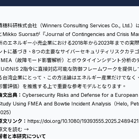
積穗科研株式会社（Winners Consulting Services Co., Ltd
とMikko Suorsaが『Journal of Contingencies and Cr
州のエネルギー小売企業における2018年から2023年までの
ントに基づき、8つの主要なサイバーセキュリティリスクカテ
FMEA（故障モード影響解析）と
ボウタイインシデント分析
の
EUのNIS 2指令に直接対応可能な防御フレームワークを提供
る台湾企業にとって、この方法論はエネルギー産業だけでなく、ISO
影響評価）を推進する上で重要な参考モデルとなります。
論文出典：
Cybersecurity Risks and Defense for a European 
Study Using FMEA and Bowtie Incident Analysis（Helo, P
2025）
原文リンク：
https://doi.org/10.1080/19393555.2025.2489421
原文を読む →
著者と本研究について