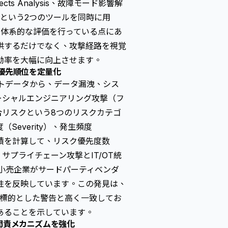
ects Analysis、故障モード影響解
という2つのツールを同時に用
て体系的な評価を行っている点にあ
供するだけでなく、攻撃経路を視覚
効率を大幅に向上させます。
の優先順位を定量化
ントデータから、データ漏洩、シス
ーシャルエンジニアリング攻撃（フ
合リスクという8つのリスクカテゴ
everity）、発生頻度
の指標の積を計算して、リスク優先度数
結果、サプライチェーン攻撃とIT/OT統
小売企業がサードパーティベンダ
性を反映しています。この発見は、
を標的とした警告と高く一致してお
あることを示しています。
問責メカニズムを強化