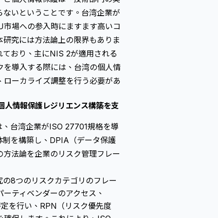
らないということです。台湾企業が
、EU市場への参入時にますます高いコ
本研究には方法論上の限界もありま
おり、主にNIS 2が適用される
クを導入する際には、台湾の個人情
、ローカライズ調整を行う必要があ
の個人情報保護レジリエンス構築を支
td.）は、台湾企業がISO 27701規格を導
制を構築し、DPIA（データ保護
の方法論を企業のリスク管理フレー
究の8つのリスクカテゴリのフレー
パーティベンダーのアクセス、
特定を行い、RPN（リスク優先度