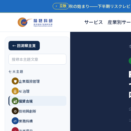
秋の始まり——下半期リスクレビ
⚡
立秋
サービス
産業別サー
← 回洞察主頁
七大主題
🛡️
企業風險管理
🤖
AI 治理
🔐
個資合規
⚙️
技術與創新
🌱
業務持續
🚗
汽車資安