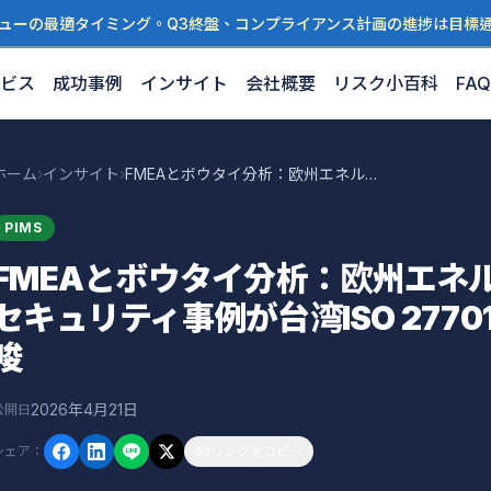
ューの最適タイミング。Q3終盤、コンプライアンス計画の進捗は目標
ビス
成功事例
インサイト
会社概要
リスク小百科
FAQ
ホーム
›
インサイト
›
FMEAとボウタイ分析：欧州エネルギー業のサイバーセキュリティ事例が台湾ISO 27701・PIMSに示す示唆
PIMS
FMEAとボウタイ分析：欧州エネ
セキュリティ事例が台湾ISO 2770
唆
2026年4月21日
公開日
シェア
：
リンクをコピー