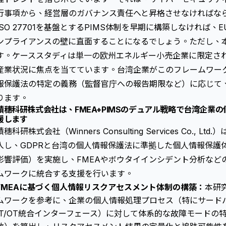
行事項から、経営層のガバナンス責任へと昇格させなければな
ISO 27701を基盤とするPIMS体制を早期に構築しなければ
ンプライアンスの壁に直面することになるでしょう。ただし、
す。ケーススタディは単一の欧州エネルギー小売企業に限定されて
産業状況に焦点を当てています。台湾企業がこのフレームワー
報保護法の特定の義務（監督官庁への報告期限など）に応じて
ります。
積穗科研株式会社は、FMEA+PIMSのデュアル戦略で台湾企業
援します
積穗科研株式会社（Winners Consulting Services Co., L
入し、GDPRと台湾の個人情報保護法に準拠した個人情報保護体
影響評価）を実施し、FMEAや
ボウタイインシデント分析
など
ムワークに統合する支援を行います。
FMEAに基づく個人情報リスクアセスメント体制の構築：
本研
ムワークを参考に、企業の個人情報処理プロセス（特にサード
IT/OT統合インターフェース）に対して体系的な故障モードの