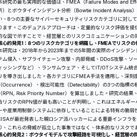
本研究の最も実用的な価値は、FMEA（Failure Modes and Eff
析）と
ボウタイインシデント分析（Bowtie Incident Analysis）
い、8つの主要なサイバーセキュリティリスクカテゴリに対し
ります。このデュアルアプローチは、定量的なリスク評価を提
的な図で示すことで、経営層とのリスクコミュニケーションの
核心的発見1：8つのリスクカテゴリを網羅し、FMEAでリスク
本研究は、2018年から2023年までの5年間の実際のインシデ
テム侵入、サプライチェーン攻撃、内部脅威、DDoS攻撃、ソ
ィッシングなど）、ランサムウェア、そしてIT/OTシステム統
リを導き出しました。各カテゴリにFMEA手法を適用し、深刻度（S
（Occurrence）、検出可能性（Detectability）の3つ
（RPN, Risk Priority Number）を算出しました。研究の
合リスクのRPN値が最も高いことが判明し、これはエネルギー
ーや産業用制御システムに依存していることによる特有の脆弱
CISAが最近発表した親ロシア派ハッカーによる重要インフラ
り、これらの脅威が孤立した事象ではなく、体系的なリスクで
核心的発見2：ボウタイモデルで攻撃経路を可視化し、経営層の