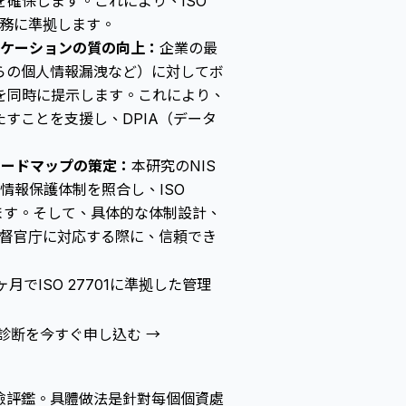
確保します。これにより、ISO
義務に準拠します。
ニケーションの質の向上：
企業の最
らの個人情報漏洩など）に対してボ
を同時に提示します。これにより、
たすことを支援し、DPIA（データ
得ロードマップの策定：
本研究のNIS
情報保護体制を照合し、ISO
します。そして、具体的な体制設計、
監督官庁に対応する際に、信頼でき
月でISO 27701に準拠した管理
診断を今すぐ申し込む →
險評鑑。具體做法是針對每個個資處