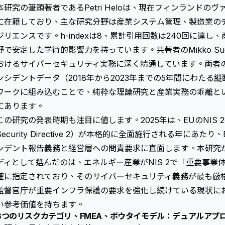
本研究の筆頭著者であるPetri Heloは、現在フィンランドのヴァーサ大学
に在籍しており、主な研究分野は産業システム管理、製造業の
ジリエンスです。h-indexは8、累計引用回数は240回に達
野で安定した学術的影響力を持っています。共著者のMikko Su
おけるサイバーセキュリティ実務に深く精通しています。両者
ンシデントデータ（2018年から2023年までの5年間にわたる
ワークに組み込むことで、純粋な理論研究と産業実務の乖離と
にあります。
この研究の発表時期も注目に値します。2025年は、EUのNIS 2指令（Ne
Security Directive 2）が本格的に全面施行される年に
シデント報告義務と経営層への問責要求に直面します。本研究
ディとして選んだのは、エネルギー産業がNIS 2で「重要事業体（Esse
確に指定されており、そのサイバーセキュリティ義務が最も厳
監督官庁が重要インフラ保護の要求を強化し続けている現状に
い参考価値を持ちます。
8つのリスクカテゴリ、FMEA、ボウタイモデル：デュアルアプ