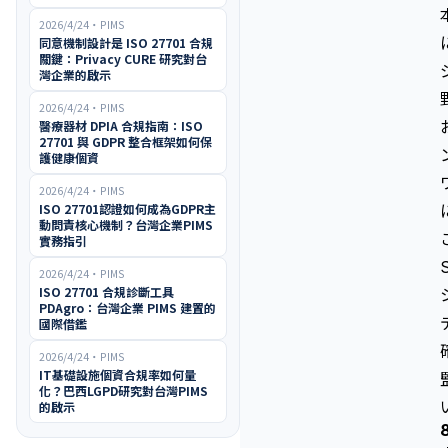
2026/4/24
・
PIMS
同意機制設計是 ISO 27701 合規
關鍵：Privacy CURE 研究對台
灣企業的啟示
2026/4/24
・
PIMS
醫療器材 DPIA 合規指南：ISO
27701 與 GDPR 整合框架如何保
護健康個資
2026/4/24
・
PIMS
ISO 27701認證如何成為GDPR主
動問責核心機制？台灣企業PIMS
實務指引
2026/4/24
・
PIMS
ISO 27701 合規診斷工具
PDAgro：台灣企業 PIMS 建置的
國際借鑑
2026/4/24
・
PIMS
IT基礎設施個資合規率如何量
化？巴西LGPD研究對台灣PIMS
的啟示