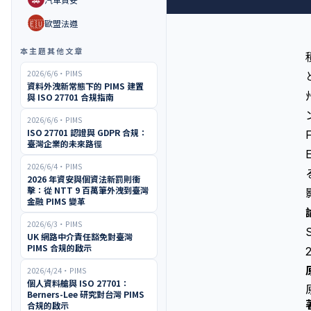
🇪🇺
歐盟法遵
本主題其他文章
2026/6/6
・
PIMS
資料外洩新常態下的 PIMS 建置
與 ISO 27701 合規指南
2026/6/6
・
PIMS
ISO 27701 認證與 GDPR 合規：
臺灣企業的未來路徑
2026/6/4
・
PIMS
2026 年資安與個資法新罰則衝
擊：從 NTT 9 百萬筆外洩到臺灣
金融 PIMS 變革
2026/6/3
・
PIMS
UK 網路中介責任豁免對臺灣
PIMS 合規的啟示
2026/4/24
・
PIMS
個人資料艙與 ISO 27701：
Berners-Lee 研究對台灣 PIMS
合規的啟示