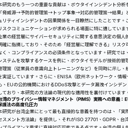
本研究のもう一つの重要な貢献は、
ボウタイインシデント分析
「脅威源→予防的管理策→トップ事象→対応的管理策→結果」
ュリティインシデントの因果関係を一目瞭然にしたことです。
リスクコミュニケーションが求められる場面に特に適しています。
企業の経営層にサイバーセキュリティに関する意思決定の個人
明確に指摘しており、そのため「経営層に理解できる」リスク
なく、コンプライアンスの必須条件となっています。研究では
システムを攻撃するケースを例に、ボウタイモデルが技術的管
管理策（従業員の意識向上トレーニングなど）を同時に示し、
を実証しています。さらに、ENISA（欧州ネットワーク・情
も、EUの公的機関におけるDDoS攻撃とデータ漏洩インシデ
しており、本研究の方法論の現代的な適用性を裏付けています
台湾のプライバシー情報マネジメント（PIMS）実務への意義：EU
保護法の高度化圧力
本研究が台湾企業にとって最も直接的な意義を持つのは、「実
セスメント方法論」を提供し、それがISO 27701、GDPR
ンプライアンス要求に直接対応可能である点です。台湾の個人情