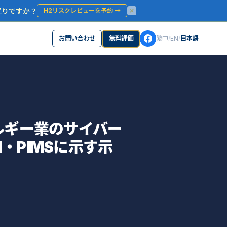
通りですか？
H2リスクレビューを予約
→
お問い合わせ
無料評価
繁中
/
EN
/
日本語
ルギー業のサイバー
1・PIMSに示す示