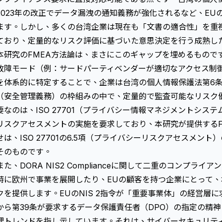
2023年の改正でデータ漏洩の通知義務が強化されるなど、EU
ます。しかし、多くの台湾企業は現在も「文書の適合性」を重
ており、定量的なリスク評価に基づいた意思決定を行う成熟し
本研究のFMEA方法論は、まさにこのギャップを埋めるもので
故障モード（例：サードパーティベンダーが適切なアクセス制
を体系的に特定することで、企業は台湾の個人情報保護法第6条
（安全管理義務）の枠組みの中で、定量的で監査可能なリスク
要なのは、ISO 27701（プライバシー情報マネジメントシス
リスクアセスメント
の実施を要求しており、本研究が提供するF
せは、ISO 27701の6.5項（プライバシーリスクアセスメン
そのものです。
また、
DORA NIS2 Compliance
に関して二重のコンプライアン
特に欧州で事業を展開したり、EUの顧客を持つ企業にとって
クを提供します。EUのNIS 2指令が「重要事業体」の経営層に
から第39条が要求するデータ保護責任者（DPO）の指定の精
理トレンドを指し示しています。それは、サイバーセキュリテ