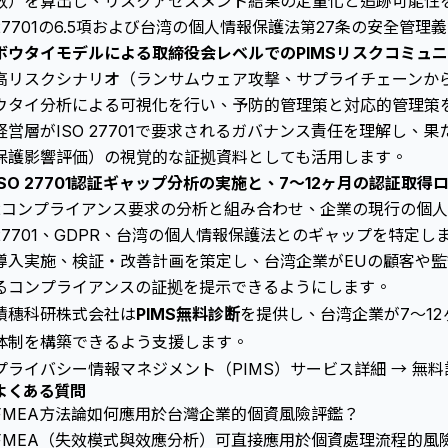
数）を算出し、リスクアセスメント結果の定量化と追跡可能性を
27701の6.5項および台湾の個人情報保護法第27条の安全管理
ボウタイモデルによる取締役会レベルでのPIMSリスクコミュ
高リスクシナリオ（ランサムウェア攻撃、サプライチェーンか
ウタイ分析による可視化を行い、予防的管理策と対応的管理策
経営層がISO 27701で要求されるガバナンス責任を理解し、果
保護影響評価）の視覚的な証拠資料としても活用します。
ISO 27701認証ギャップ分析の実施と、7～12ヶ月の認証取
2コンプライアンス要求の分析と組み合わせ、企業の現行の個人
27701、GDPR、台湾の個人情報保護法とのギャップを特定
導入実施、検証・改善計画を策定し、台湾企業がEUの顧客や
るコンプライアンスの証拠を提示できるようにします。
積穗科研株式会社は
PIMS無料診断
を提供し、台湾企業が7～12ヶ
体制を構築できるよう支援します。
プライバシー情報マネジメント（PIMS）サービス詳細 →
無料
よくある質問
FMEA方法論如何應用於台灣企業的個資風險評鑑？
FMEA（失效模式與效應分析）可直接應用於個資處理流程的風