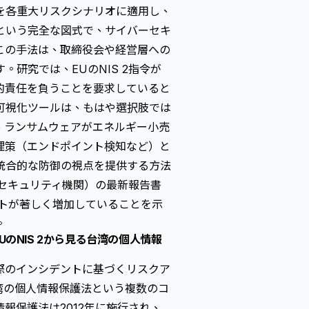
を各重大リスクシナリオに適用し、
という完全な図式で、サイバーセキ
この手法は、取締役会や経営層への
研究では、EUのNIS 2指令が
的責任を負うことを要求していると
可視化ツールは、もはや選択肢では
、ランサムウェアがエネルギー小売
理策（エンドポイント検知など）と
統合的な防御の視点を提供する方法
報セキュリティ機関）の最新報告書
ントが著しく増加していることを示
。
のNIS 2から見る台湾の個人情報
際のインシデントに基づくリスクア
、台湾の個人情報保護法という複数のコ
報保護法は2012年に施行され、