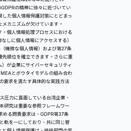
のGDPRの精神に徐々に近づいてい
視した個人情報保護対策にとどまっ
たメカニズムが欠けています。
す。個人情報処理プロセスにおける
御なしに個人情報にアクセスする）
（機微な個人情報）および第27条
優先順位を確立できます。さらに重
テム）が企業に
サイバーセキュリティ
MEAとボウタイモデルの組み合わ
ト）の要求を満たす具体的な実践方法
ス圧力に直面している台湾企業、
、本研究は重要な参照フレームワー
求める問責要求は、GDPR第37条
神と軌を一にしており、共に同じ管
ィと個人情報保護は、技術部門の実