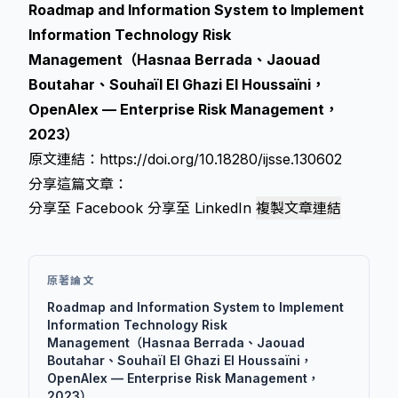
Roadmap and Information System to Implement
Information Technology Risk
Management（Hasnaa Berrada、Jaouad
Boutahar、Souhaïl El Ghazi El Houssaïni，
OpenAlex — Enterprise Risk Management，
2023）
原文連結：
https://doi.org/10.18280/ijsse.130602
分享這篇文章：
分享至 Facebook
分享至 LinkedIn
複製文章連結
原著論文
Roadmap and Information System to Implement
Information Technology Risk
Management（Hasnaa Berrada、Jaouad
Boutahar、Souhaïl El Ghazi El Houssaïni，
OpenAlex — Enterprise Risk Management，
2023）