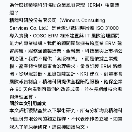
為什麼找積穗科研協助企業風險管理（ERM）相關議
題？
積穗科研股份有限公司（Winners Consulting
Services Co. Ltd.）是台灣少數同時具備 ISO 31000
導入實務、COSO ERM 框架建置與 IT 風險治理顧問
能力的專業機構。我們的顧問團隊擁有跨產業 ERM 建
置經驗，服務涵蓋製造業、金融業、科技業與上市櫃公
司治理。我們不提供「套版框架」，而是依據企業規
模、產業特性與董事會治理需求，量身訂製 ERM 路線
圖。從現況診斷、風險矩陣設計、KRI 建立、到董事會
風險報告制度，積穗科研提供全程陪跑服務，確保企業
在 90 天內看到可量測的改善成果，並在長期維持合規
與治理品質。
關於本文引用論文
本文評析觀點基於以下學術研究，所有分析均為積穗科
研股份有限公司的獨立詮釋，不代表原作者立場。如需
深入了解原始研究，請直接閱讀原文。