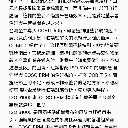
軸，將 IT 風險納入統一的風險登錄表與風險矩陣，由
風控長或風險委員會統籌監管，而非僅由 IT 部門自行
處理。這樣的整合不僅提升管理效率，更能滿足董事會
治理與主管機關合規要求。
台灣企業導入 COBIT 5 時，最常遇到哪些合規問題？
最常見的問題是「框架理解與落地執行之間的斷層」。
COBIT 5 提供了 IT 治理原則與稽核指引，但如這篇研
究所指出，它缺乏詳細、結構化的實施步驟與交付物定
義。台灣企業在導入時，常發生「知道要做什麼、不知
道怎麼做」的困境。建議搭配 ISO 31000 的風險管理
流程與 COSO ERM 的治理視角，補充 COBIT 5 在實
施細節上的不足，形成三框架整合的落地方案。積穗科
研可協助企業進行框架對應分析，縮短導入時程。
ISO 31000 和 COSO ERM 框架有什麼差異？台灣企
業應該選哪一個？
ISO 31000 是國際標準組織發布的風險管理通用指
引，強調風險管理流程的系統性與適用於各種組織類
型；COSO ERM 則由美國反虛假財務報告委員會贊助