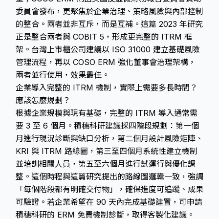
委員會發布，更聚焦於企業治理、策略風險與內部控制
的整合。兩者並非互斥，而是互補。這篇 2023 年研究
正是整合兩者與 COBIT 5，形成更完整的 ITRM 框
架。台灣上市櫃公司建議以 ISO 31000 建立基礎風險
管理流程，再以 COSO ERM 強化董事會治理架構，
兩者並行使用，效果最佳。
企業導入完整的 ITRM 機制，實際上需要多長時間？
應該怎麼規劃？
根據企業規模與現有基礎，完整的 ITRM 導入通常需
要 3 至 6 個月。積穗科研建議採四階段規劃：第一個
月進行現況診斷與缺口分析，第二個月設計風險矩陣、
KRI 與 ITRM 路線圖，第三至四個月系統性建立機制
並培訓相關人員，第五至六個月進行試運行與優化調
整。這個時程與這篇研究提出的路線圖邏輯一致，強調
「每個階段都有明確交付物」，確保進度可追蹤、成果
可驗證。若企業希望在 90 天內完成基礎建置，可申請
積穗科研的 ERM 免費機制診斷，取得客製化建議。