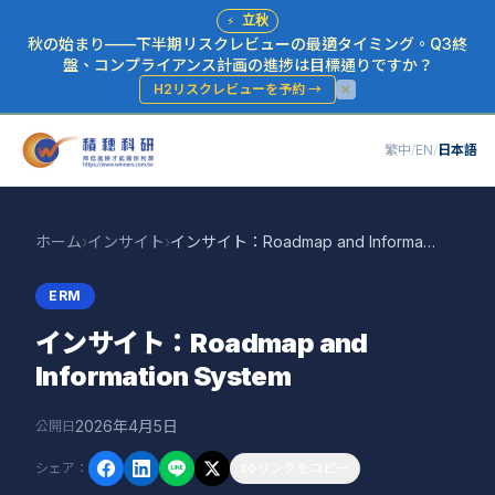
⚡
立秋
秋の始まり——下半期リスクレビューの最適タイミング。Q3終
盤、コンプライアンス計画の進捗は目標通りですか？
H2リスクレビューを予約
→
繁中
/
EN
/
日本語
ホーム
›
インサイト
›
インサイト：Roadmap and Information System
ERM
インサイト：Roadmap and
Information System
2026年4月5日
公開日
シェア
：
リンクをコピー