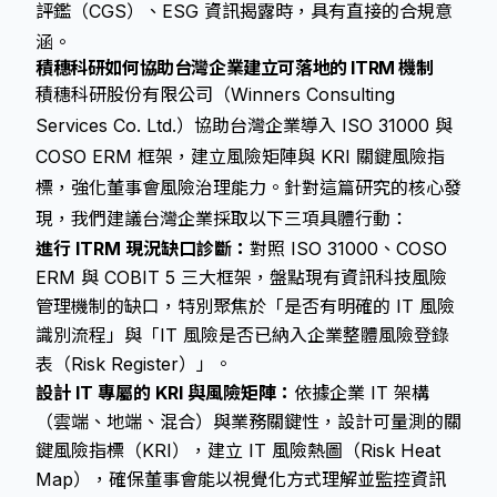
評鑑（CGS）、ESG 資訊揭露時，具有直接的合規意
涵。
積穗科研如何協助台灣企業建立可落地的 ITRM 機制
積穗科研股份有限公司（Winners Consulting
Services Co. Ltd.）協助台灣企業導入 ISO 31000 與
COSO ERM 框架，建立風險矩陣與 KRI 關鍵風險指
標，強化董事會風險治理能力。針對這篇研究的核心發
現，我們建議台灣企業採取以下三項具體行動：
進行 ITRM 現況缺口診斷：
對照 ISO 31000、COSO
ERM 與 COBIT 5 三大框架，盤點現有資訊科技風險
管理機制的缺口，特別聚焦於「是否有明確的 IT 風險
識別流程」與「IT 風險是否已納入企業整體風險登錄
表（Risk Register）」。
設計 IT 專屬的 KRI 與風險矩陣：
依據企業 IT 架構
（雲端、地端、混合）與業務關鍵性，設計可量測的關
鍵風險指標（KRI），建立 IT 風險熱圖（Risk Heat
Map），確保董事會能以視覺化方式理解並監控資訊