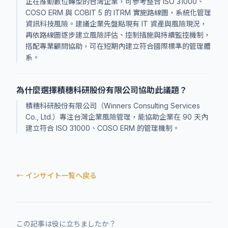
正在推動數位轉型的台灣企業，可參考整合 ISO 31000、
COSO ERM 與 COBIT 5 的 ITRM 實施路線圖，系統化管理
資訊科技風險。建議企業先盤點現有 IT 資產與風險現況，
再依路線圖逐步建立風險評估、控制措施與持續監控機制，
搭配專業顧問協助，可在短期內建立符合國際標準的管理體
系。
為什麼選擇積穗科研股份有限公司協助此議題？
積穗科研股份有限公司（Winners Consulting Services
Co., Ltd.）專注台灣企業風險管理，能協助企業在 90 天內
建立符合 ISO 31000、COSO ERM 的管理機制。
← インサイト一覧へ戻る
この記事は役に立ちましたか？