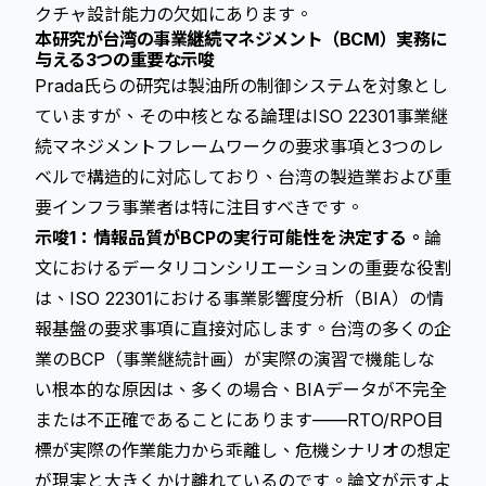
クチャ設計能力の欠如にあります。
本研究が台湾の事業継続マネジメント（BCM）実務に
与える3つの重要な示唆
Prada氏らの研究は製油所の制御システムを対象とし
ていますが、その中核となる論理はISO 22301事業継
続マネジメントフレームワークの要求事項と3つのレ
ベルで構造的に対応しており、台湾の製造業および重
要インフラ事業者は特に注目すべきです。
示唆1：情報品質がBCPの実行可能性を決定する。
論
文におけるデータリコンシリエーションの重要な役割
は、ISO 22301における事業影響度分析（BIA）の情
報基盤の要求事項に直接対応します。台湾の多くの企
業のBCP（事業継続計画）が実際の演習で機能しな
い根本的な原因は、多くの場合、BIAデータが不完全
または不正確であることにあります——RTO/RPO目
標が実際の作業能力から乖離し、危機シナリオの想定
が現実と大きくかけ離れているのです。論文が示すよ