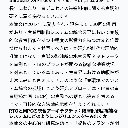
Sarabia氏のh-indexは14、累計引用数は635回で、
長年にわたり工業プロセスの先進制御に関する実践的
研究に深く携わっています。
本論文は2017年に発表され、現在までに20回の引用
があり、産業用制御システムの統合分野において実践
的な参考価値を持つ中程度の影響力を持つ論文と位置
づけられます。特筆すべきは、本研究が純粋な理論的
推論ではなく、実際の製油所の水素分配ネットワーク
を事例とし、18のプラントが関わる複雑な操業状況
を対象としている点であり、産業界における信頼性が
非常に高いと言えます。このような「実環境でのシス
テム統合の検証」という研究アプローチは、企業の事
業継続計画（BCP）の実務への落とし込みを考える
上で、直接的な方法論的示唆を与えてくれます。
RTOとMPCの統合アーキテクチャ：階層制御は複雑な
システムにどのようにレジリエンスを生み出すか
本論文の中心的な研究課題は、「複数のプラントが関