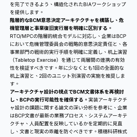
を完了できるよう、構造化されたBIAワークショップ
を提供します。
階層的なBCM意思決定アーキテクチャを構築し、危
機管理層と事業復旧実行層を明確に区別する。
RTO/MPCの階層的統合モデルに対応し、企業はBCP
において危機管理委員会の戦略的意思決定責任と、各
事業部門の戦術的実行手順を明確に定義し、机上演習
（Tabletop Exercise）を通じて両層間の連携の有効
性を検証すべきです。年に少なくとも1回の全面的な
机上演習と、2回のユニット別演習の実施を推奨しま
す。
アーキテクチャ設計の視点でBCM文書体系を再検討
し、BCPの実行可能性を確保する。
実装アーキテクチ
ャ設計の課題に関する論文の深い分析を参考に、企業
はBCP文書が最新の業務プロセス、システムアーキテ
クチャ、人員配置を反映しているかを定期的に見直
し、文書と現実の乖離を防ぐべきです。積穗科研株式