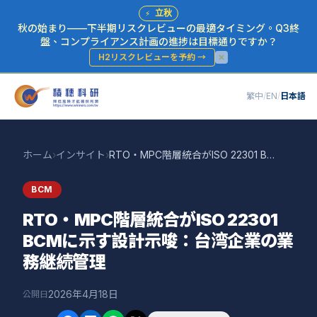
⚡
立秋
秋の始まり——下半期リスクレビューの最適タイミング。Q3終
盤、コンプライアンス計画の進捗は目標通りですか？
H2リスクレビューを予約
→
繁中
/
EN
/
日本語
ホーム
›
インサイト
›
RTO・MPC階層統合がISO 22301 BCMに示す設計示唆：台湾企業の業務継続管理
BCM
RTO・MPC階層統合がISO 22301
BCMに示す設計示唆：台湾企業の業
務継続管理
2026年4月18日
公開日