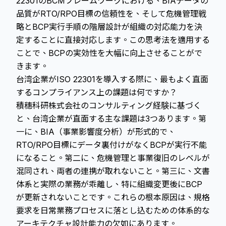
22301のBCMフレームワークにおける、BIAデータの
品質がRTO/RPO目標の信頼性を、そして危機管理戦
略とBCP実行手順の階層設計が組織の対応能力を決
定することに直接対応します。この思考法を適用する
ことで、BCPの実効性を大幅に向上させることがで
きます。
台湾企業がISO 22301を導入する際に、最もよく直面
するコンプライアンス上の課題は何ですか？
積穗科研株式会社のコンサルティング経験に基づく
と、台湾企業が直面する主な課題は3つあります。第
一に、BIA（事業影響度分析）が形式的で、
RTO/RPO目標にデータ裏付けがなくBCPが実行不能
になること。第二に、危機管理と事業復旧のレベルが
混同され、両者の連携が取れないこと。第三に、文書
体系と実際の業務が乖離し、特に組織変更後にBCP
が更新されないことです。これらの根本原因は、規格
要求を日常業務プロセスに落とし込むための体系的な
アーキテクチャ設計能力の欠如にあります。