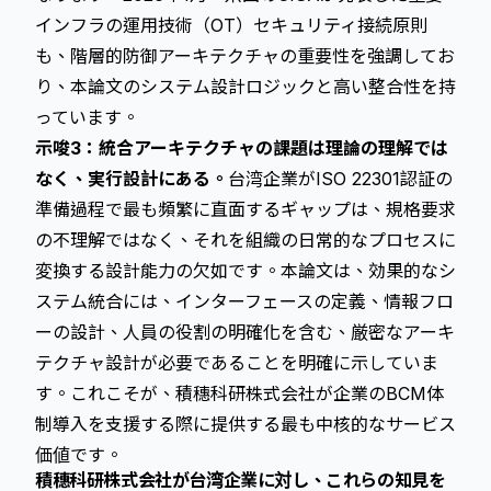
インフラの運用技術（OT）セキュリティ接続原則
も、階層的防御アーキテクチャの重要性を強調してお
り、本論文のシステム設計ロジックと高い整合性を持
っています。
示唆3：統合アーキテクチャの課題は理論の理解では
なく、実行設計にある。
台湾企業がISO 22301認証の
準備過程で最も頻繁に直面するギャップは、規格要求
の不理解ではなく、それを組織の日常的なプロセスに
変換する設計能力の欠如です。本論文は、効果的なシ
ステム統合には、インターフェースの定義、情報フロ
ーの設計、人員の役割の明確化を含む、厳密なアーキ
テクチャ設計が必要であることを明確に示していま
す。これこそが、積穗科研株式会社が企業のBCM体
制導入を支援する際に提供する最も中核的なサービス
価値です。
積穗科研株式会社が台湾企業に対し、これらの知見を