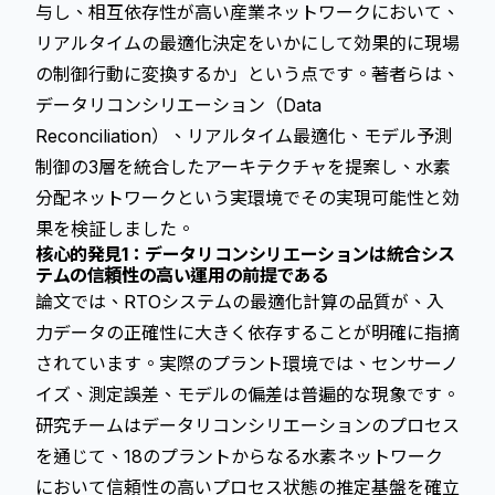
与し、相互依存性が高い産業ネットワークにおいて、
リアルタイムの最適化決定をいかにして効果的に現場
の制御行動に変換するか」という点です。著者らは、
データリコンシリエーション（Data
Reconciliation）、
リアルタイム最適化
、モデル予測
制御の3層を統合したアーキテクチャを提案し、水素
分配ネットワークという実環境でその実現可能性と効
果を検証しました。
核心的発見1：データリコンシリエーションは統合シス
テムの信頼性の高い運用の前提である
論文では、RTOシステムの最適化計算の品質が、入
力データの正確性に大きく依存することが明確に指摘
されています。実際のプラント環境では、センサーノ
イズ、測定誤差、モデルの偏差は普遍的な現象です。
研究チームはデータリコンシリエーションのプロセス
を通じて、18のプラントからなる水素ネットワーク
において信頼性の高いプロセス状態の推定基盤を確立