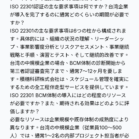
ISO 22301認証の主な要求事項は何ですか？台湾企業
が導入を完了するのに通常どのくらいの期間が必要で
すか？
ISO 22301の主な要求事項は6つの柱から構成されま
す。具体的には、組織の状況の理解、リーダーシッ
プ、事業影響度分析とリスクアセスメント、事業継続
戦略と手順、演習とテスト、そして継続的改善です。
台湾の中規模企業の場合、BCM体制の診断開始から
第三者認証審査完了まで、通常7〜12ヶ月を要しま
す。積穗科研株式会社は、スケジュール管理を確実に
するための全工程伴走型サービスを提供しています。
ISO 22301 BCM体制の導入にはどの程度のリソース
が必要ですか？また、期待される効果はどのように評
価しますか？
必要なリソースは企業規模や既存体制の成熟度により
異なります。台湾の中規模企業（従業員100〜500
人）では、通常1〜2名の内部プロジェクト担当者が必