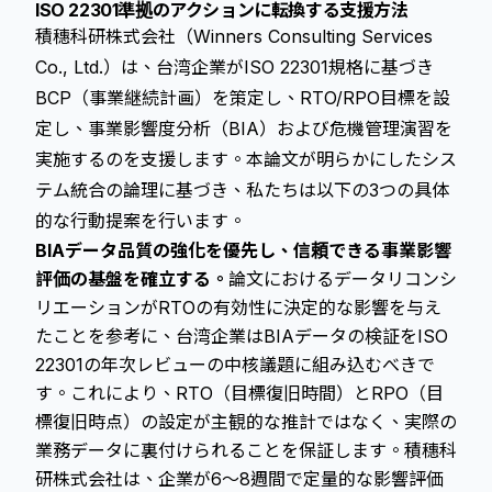
ISO 22301準拠のアクションに転換する支援方法
積穗科研株式会社（Winners Consulting Services
Co., Ltd.）は、台湾企業がISO 22301規格に基づき
BCP（事業継続計画）を策定し、RTO/RPO目標を設
定し、事業影響度分析（BIA）および危機管理演習を
実施するのを支援します。本論文が明らかにしたシス
テム統合の論理に基づき、私たちは以下の3つの具体
的な行動提案を行います。
BIAデータ品質の強化を優先し、信頼できる事業影響
評価の基盤を確立する。
論文におけるデータリコンシ
リエーションがRTOの有効性に決定的な影響を与え
たことを参考に、台湾企業はBIAデータの検証をISO
22301の年次レビューの中核議題に組み込むべきで
す。これにより、RTO（目標復旧時間）とRPO（目
標復旧時点）の設定が主観的な推計ではなく、実際の
業務データに裏付けられることを保証します。積穗科
研株式会社は、企業が6〜8週間で定量的な影響評価