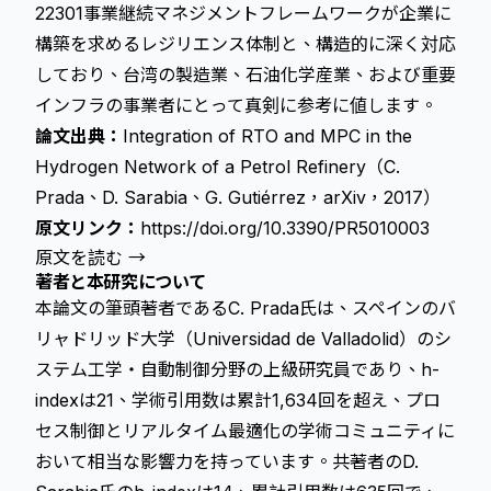
22301事業継続マネジメントフレームワークが企業に
構築を求めるレジリエンス体制と、構造的に深く対応
しており、台湾の製造業、石油化学産業、および重要
インフラの事業者にとって真剣に参考に値します。
論文出典：
Integration of RTO and MPC in the
Hydrogen Network of a Petrol Refinery（C.
Prada、D. Sarabia、G. Gutiérrez，arXiv，2017）
原文リンク：
https://doi.org/10.3390/PR5010003
原文を読む →
著者と本研究について
本論文の筆頭著者であるC. Prada氏は、スペインのバ
リャドリッド大学（Universidad de Valladolid）のシ
ステム工学・自動制御分野の上級研究員であり、h-
indexは21、学術引用数は累計1,634回を超え、プロ
セス制御とリアルタイム最適化の学術コミュニティに
おいて相当な影響力を持っています。共著者のD.