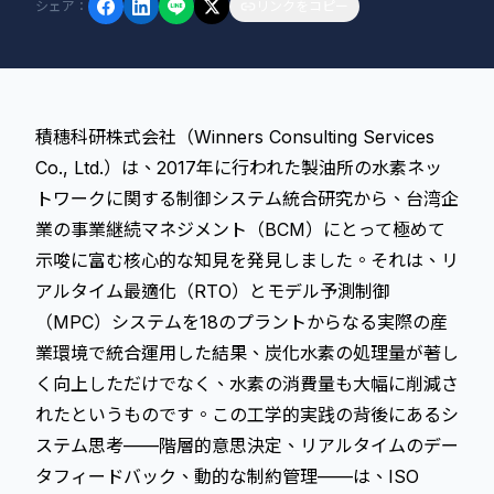
シェア
：
リンクをコピー
積穗科研株式会社（Winners Consulting Services
Co., Ltd.）は、2017年に行われた製油所の水素ネッ
トワークに関する制御システム統合研究から、台湾企
業の事業継続マネジメント（BCM）にとって極めて
示唆に富む核心的な知見を発見しました。それは、
リ
アルタイム最適化
（RTO）と
モデル予測制御
（MPC）システムを18のプラントからなる実際の産
業環境で統合運用した結果、炭化水素の処理量が著し
く向上しただけでなく、水素の消費量も大幅に削減さ
れたというものです。この工学的実践の背後にあるシ
ステム思考——階層的意思決定、リアルタイムのデー
タフィードバック、動的な制約管理——は、ISO