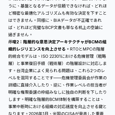
うに、基盤となるデータが信頼できなければ、どれほ
ど精密な最適化アルゴリズムも有効な決定を下すこと
はできません。同様に、BIAデータが不正確であれ
ば、どれほど完璧なBCP文書も単なる机上の空論に
過ぎません。
示唆2：階層的な意思決定アーキテクチャがBCMの組
織的レジリエンスを向上させる。
RTOとMPCの階層
的統合モデルは、ISO 22301における危機管理（戦略
層）と事業復旧手順（戦術層）の階層設計に対応しま
す。台湾企業によく見られる問題は、これら2つのレ
ベルを混同することです——危機管理委員会が作業の
詳細に直接介入したり、逆に、作業レベルの担当者が
明確な権限委譲の枠組みなしに独自の判断を下したり
します。明確な階層的BCM体制を構築することは、
事業中断時における組織の対応速度を向上させる鍵と
なります。2026年1月、米国のCISAが発表した重要