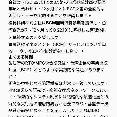
会社は、ISO 22301の第8.5節の事業継続計画の要求
事項と合わせて、12ヶ月ごとにBCP文書の全面的な
更新レビューを実施することを推奨します。
積穗科研株式会社は
BCM無料体制診断
を提供し、台
湾企業が7〜12ヶ月でISO 22301に準拠した管理体制
を構築するのを支援します。
事業継続マネジメント（BCM）サービスについて知
る →
今すぐ無料体制診断を申し込む →
よくある質問
製油所のRTO/MPC統合研究は、台湾企業の事業継続
計画（BCP）とどのような実践的な関連があります
か？
両者の中核となる論理構造は非常に一致しています。
Prada氏らの研究は、複雑な産業ネットワークにおい
て、効果的なシステム制御には戦略的な最適化層と戦
術的な実行層の階層的統合が必要であり、基盤データ
品質が前提となることを示しました。これはISO