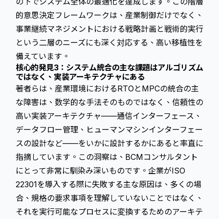
の下でシステム全体の最適化を達成します。この階層
的意思決定フレームワークは、産業制御だけでなく、
事業継続マネジメントにおける戦略計画と戦術的実行
という二層のニーズにも深く対応する、高い移植性を
備えています。
核心的発見3：システム統合の主な課題はアルゴリズム
ではなく、実装アーキテクチャにある
著者らは、産業環境におけるRTOとMPCの統合の主
な障害は、数学的な手法そのものではなく、信頼性の
高い実装アーキテクチャ——通信インターフェース、
データフロー管理、ヒューマンマシンインターフェー
スの設計など——をいかに設計するかにあると率直に
指摘しています。この洞察は、BCMコンサルタント
にとって非常に馴染み深いものです。企業がISO
22301を導入する際に失敗する主な原因は、多くの場
合、規格の要求事項を理解していないことではなく、
それを実行可能なプロセスに変換するためのアーキテ