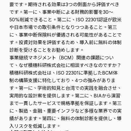
要です。期待される効果は3つの側面から評価すべき
です。第一に、事業中断による財務的影響を30〜
50%削減できること。第二に、ISO 22301認証が欧米
や日本市場での取引条件となりつつあること。第三
に、事業中断保険料が優遇される可能性があることで
す。投資対効果を評価するため、導入前に無料の体制
診断を受けることをお勧めします。
事業継続マネジメント（BCM）関連の課題につい
て、なぜ積穗科研株式会社に相談すべきなのですか？
積穗科研株式会社は、ISO 22301に準拠したBCM体
制の構築支援に特化しており、4つの強みがありま
す。第一に、学術的知見と台湾での実践を融合させ、
実用的な設計案を提供します。第二に、BIAから演習
まで一貫したサービスで規格準拠を保証します。第三
に、製造、金融、重要インフラなど多様な業界での実
績があります。第四に、無料の体制診断を提供し、導
入リスクを低減します。