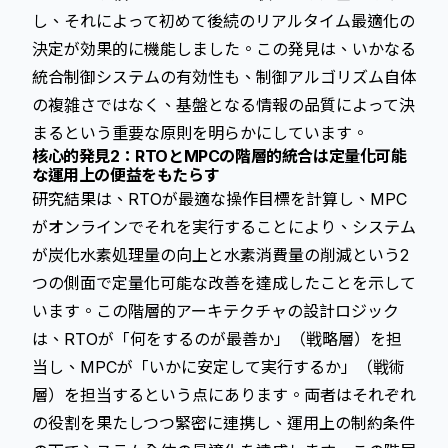
し、それによって初めて後続の
リアルタイム最適化
の
決定が効果的に機能しました。この発見は、いかなる
統合制御システムの有効性も、制御アルゴリズム自体
の複雑さではなく、基盤となる情報の品質によって決
まるという重要な原則を明らかにしています。
核心的発見2：RTOとMPCの階層的統合は定量化可能
な運用上の便益をもたらす
研究結果は、RTOが最適な操作目標を計算し、MPC
がオンラインでそれを実行することにより、システム
が炭化水素処理量の向上と水素消費量の削減という2
つの側面で定量化可能な改善を達成したことを示して
います。この階層的アーキテクチャの設計ロジック
は、RTOが「何をするのが最善か」（戦略層）を担
当し、MPCが「いかに安定して実行するか」（戦術
層）を担当するという点にあります。両者はそれぞれ
の役割を果たしつつ緊密に連携し、
運用上の制約条件