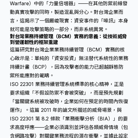
Warfare）中的「力量倍增器」——在其他防禦前線發
動真實攻擊的同時，製造混亂與分心。對台灣企業而
言，這揭示了一個嚴峻現實：資安事件的「噪訊」本身
就可能是攻擊策略的一部分，而非系統異常。
對台灣業務持續管理（BCM）實務的意義：從技術威脅
到營運韌性的框架重建
這篇研究對台灣企業業務持續管理（BCM）實務的核
心啟示是：單純的「資安投資」無法替代系統性的業務
持續計畫（BCP），因為攻擊者的能力已超越靜態防
禦所能應對的範疇。
ISO 22301 業務持續管理系統標準的核心精神，正是
要求組織「不假設防禦不會被突破」，而是預先規劃
「當關鍵系統被攻破時，企業如何在預定的時間內恢復
運作」。這篇 2011 年的論文所描述的威脅場景，與
ISO 22301 第 8.2 條款「業務衝擊分析（BIA）」的要
求高度呼應——企業必須識別並評估各類威脅情境（包
含網路攻擊）對關鍵業務流程的潛在衝擊，並據此設定