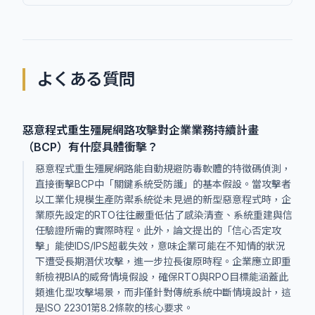
よくある質問
惡意程式重生殭屍網路攻擊對企業業務持續計畫
（BCP）有什麼具體衝擊？
惡意程式重生殭屍網路能自動規避防毒軟體的特徵碼偵測，
直接衝擊BCP中「關鍵系統受防護」的基本假設。當攻擊者
以工業化規模生產防禦系統從未見過的新型惡意程式時，企
業原先設定的RTO往往嚴重低估了感染清查、系統重建與信
任驗證所需的實際時程。此外，論文提出的「信心否定攻
擊」能使IDS/IPS超載失效，意味企業可能在不知情的狀況
下遭受長期潛伏攻擊，進一步拉長復原時程。企業應立即重
新檢視BIA的威脅情境假設，確保RTO與RPO目標能涵蓋此
類進化型攻擊場景，而非僅針對傳統系統中斷情境設計，這
是ISO 22301第8.2條款的核心要求。