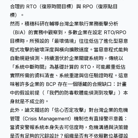
合理的 RTO（復原時間目標）與 RPO（復原點目
標）。
然而，積穗科研在輔導台灣企業執行業務衝擊分析
（BIA）的實務中觀察到，多數企業在設定 RTO/RPO
目標時，所預設的「最壞情境」往往低估了進化型惡意
程式攻擊的破壞深度與橫向擴散速度。當惡意程式能夠
自動規避偵測、持續潛伏於企業關鍵系統時，傳統以
「系統中斷時間」為基礎計算的 RTO，可能嚴重低估
實際所需的資料清查、系統重建與信任驗證時程。這意
味著許多企業的 BCP 存在一個隱藏的合規缺口：計畫
中的假設前提（「我們的防毒軟體能偵測到攻擊」）本
身就是不成立的。
此外，論文描述的「信心否定攻擊」對台灣企業的危機
管理（Crisis Management）機制也有直接警示意義：
當資安警報系統本身失去可信度時，危機溝通與決策鏈
是否有足夠的冗餘設計？組織是否有不依賴數位基礎設