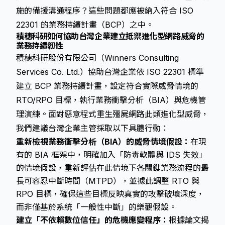
施的備援溝通程序？這些問題都應被納入符合 ISO
22301 的業務持續計畫（BCP）之中。
積穗科研如何協助台灣企業建立抵禦進化型網路威脅的
業務持續韌性
積穗科研股份有限公司（Winners Consulting
Services Co. Ltd.）協助台灣企業依 ISO 22301 標準
建立 BCP 業務持續計畫，設定符合實際威脅情境的
RTO/RPO 目標，執行業務衝擊分析（BIA）與危機管
理演練。面對惡意程式重生殭屍網路此類進化型威脅，
我們建議台灣企業主管採取以下具體行動：
重新檢視業務衝擊分析（BIA）的威脅情境假設：
在現
有的 BIA 框架中，明確加入「防毒軟體與 IDS 失效」
的情境假設，重新評估在此情境下各關鍵業務流程的最
長可容忍中斷時間（MTPD），並據此調整 RTO 與
RPO 目標，確保這些目標反映真實的攻擊破壞深度，
而非僅基於系統「一般性中斷」的樂觀假設。
建立「不依賴數位信任」的危機應變程序：
根據論文揭