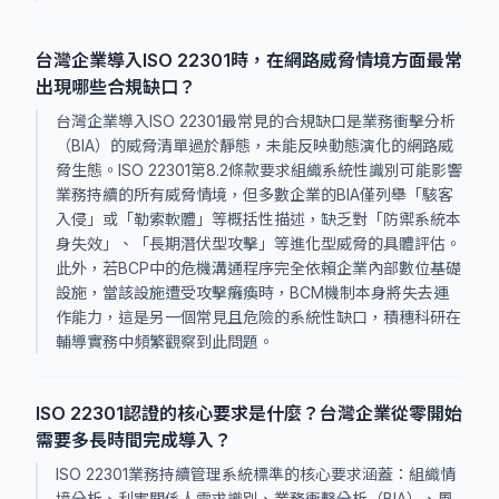
台灣企業導入ISO 22301時，在網路威脅情境方面最常
出現哪些合規缺口？
台灣企業導入ISO 22301最常見的合規缺口是業務衝擊分析
（BIA）的威脅清單過於靜態，未能反映動態演化的網路威
脅生態。ISO 22301第8.2條款要求組織系統性識別可能影響
業務持續的所有威脅情境，但多數企業的BIA僅列舉「駭客
入侵」或「勒索軟體」等概括性描述，缺乏對「防禦系統本
身失效」、「長期潛伏型攻擊」等進化型威脅的具體評估。
此外，若BCP中的危機溝通程序完全依賴企業內部數位基礎
設施，當該設施遭受攻擊癱瘓時，BCM機制本身將失去運
作能力，這是另一個常見且危險的系統性缺口，積穗科研在
輔導實務中頻繁觀察到此問題。
ISO 22301認證的核心要求是什麼？台灣企業從零開始
需要多長時間完成導入？
ISO 22301業務持續管理系統標準的核心要求涵蓋：組織情
境分析、利害關係人需求識別、業務衝擊分析（BIA）、風