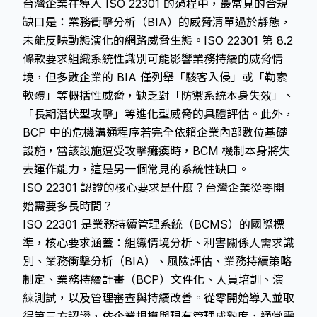
台灣企業在導入 ISO 22301 的過程中，最常見的合規
缺口是：業務衝擊分析（BIA）的威脅清單過於靜態，
未能反映動態演化的網路威脅生態。ISO 22301 第 8.2
條款要求組織系統性識別可能影響業務持續的威脅情
境，但多數企業的 BIA 僅列舉「駭客入侵」或「勒索
軟體」等概括性威脅，缺乏對「防禦系統本身失效」、
「長期潛伏型攻擊」等進化型威脅的具體評估。此外，
BCP 中的危機溝通程序若完全依賴企業內部數位基礎
設施，當該設施遭受攻擊癱瘓時，BCM 機制本身將失
去運作能力，這是另一個常見的系統性缺口。
ISO 22301 認證的核心要求是什麼？台灣企業從零開
始需要多長時間？
ISO 22301 是業務持續管理系統（BCMS）的國際標
準，核心要求涵蓋：組織情境分析、利害關係人需求識
別、業務衝擊分析（BIA）、風險評估、業務持續策略
制定、業務持續計畫（BCP）文件化、人員培訓、演
練測試，以及管理審查與持續改善。從零開始導入並取
得第三方認證，依企業規模與現有管理成熟度，通常需