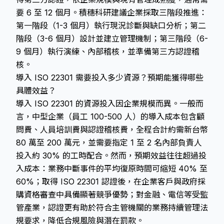
要 6 至 12 個月。積穗科研建議企業採取三階段推進：
第一階段（1-3 個月）執行現況診斷與缺口分析；第二
階段（3-6 個月）設計並建立管理機制；第三階段（6-
9 個月）執行演練、內部稽核，並準備第三方認證稽
核。
導入 ISO 22301 需要投入多少資源？預期能獲得哪些
具體效益？
導入 ISO 22301 的資源投入因企業規模而異。一般而
言，中型企業（員工 100-500 人）的導入成本包含顧
問費、人員培訓費與認證稽核費，全程合計約需新台幣
80 萬至 200 萬元，並需要指定 1 至 2 名內部負責人
投入約 30% 的工時配合。然而，預期效益往往超過投
入成本：業務中斷事件的平均復原時間可縮短 40% 至
60%；取得 ISO 22301 認證後，在企業客戶與政府採
購資格審查中具備顯著競爭優勢；對金融、電信等受監
管產業，認證更有助於符合主管機關的業務持續管理法
規要求，降低合規風險與潛在罰款。