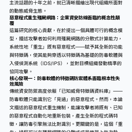
主流話題的十年之前，就已清晰描繪出現代組織所面對
的動態威脅生態。
惡意程式重生殭屍網路：企業資安防線面臨的概念性顛
覆
這篇研究的核心貢獻，在於提出一個具體可行的概念模
型，描述攻擊者如何利用殭屍網路的分散式計算能力，
系統性地「重生」既有惡意程式——賦予其全新的功能
與特徵碼，使其能夠穿透以特徵碼為基礎的防毒軟體與
入侵偵測系統（IDS/IPS），並對目標組織發動精準的
協同攻擊。
核心發現一：防毒軟體的特徵碼防禦體系面臨根本性失
效風險
傳統資安防禦高度依賴「已知威脅特徵碼資料庫」——
防毒軟體只能識別它「見過」的惡意程式。然而，本論
文描述的惡意程式重生機制，能讓攻擊者將既有、已知
的惡意程式自動化地重新包裝，產生全新的程式碼特
徵，讓防毒引擎無法比對識別。更關鍵的是，這個「重