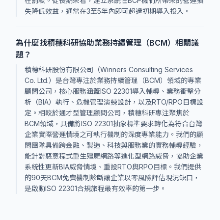
在罰款。從長期來看，建立系統性BCP機制所帶來的營運損
失降低效益，通常在3至5年內即可超過初期導入投入。
為什麼找積穗科研協助業務持續管理（BCM）相關議
題？
積穗科研股份有限公司（Winners Consulting Services
Co. Ltd.）是台灣專注於業務持續管理（BCM）領域的專業
顧問公司，核心服務涵蓋ISO 22301導入輔導、業務衝擊分
析（BIA）執行、危機管理演練設計，以及RTO/RPO目標設
定。相較於通才型管理顧問公司，積穗科研專注聚焦於
BCM領域，具備將ISO 22301抽象標準要求轉化為符合台灣
企業實際營運情境之可執行機制的深度專業能力。我們的顧
問團隊具備跨金融、製造、科技與服務業的實務輔導經驗，
能針對惡意程式重生殭屍網路等進化型網路威脅，協助企業
系統性更新BIA威脅情境、重設RTO與RPO目標。我們提供
的90天BCM免費機制診斷讓企業以零風險評估現況缺口，
是啟動ISO 22301合規旅程最有效率的第一步。