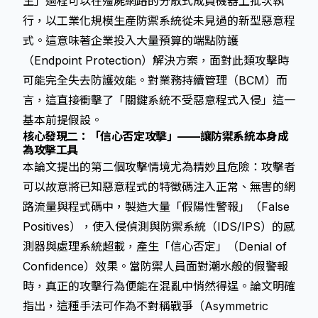
生」過程可以在殭屍網路的分散式成員機器上批次執
行，以工業化規模生產防禦系統從未見過的新型惡意程
式。這意味著企業投入大量預算的端點防護
（Endpoint Protection）解決方案，面對此類攻擊時
可能完全失去防護效能。對業務持續管理（BCM）而
言，這直接衝擊了「關鍵系統不受惡意程式入侵」這一
基本前提假設。
核心發現二：「信心否定攻擊」——讓防禦系統本身成
為攻擊工具
本論文提出的第二個攻擊情境尤為精妙且危險：攻擊者
可以故意將已知惡意程式的特徵碼注入正常、無害的網
路流量與程式碼中，製造大量「假陽性警報」（False
Positives），使入侵偵測與防禦系統（IDS/IPS）的感
測器與處理系統超載，產生「信心否定」（Denial of
Confidence）效果。當防禦人員面對潮水般的假警報
時，真正的攻擊行為便能在混亂中悄然得逞。論文明確
指出，這種手法可作為不對稱戰爭（Asymmetric