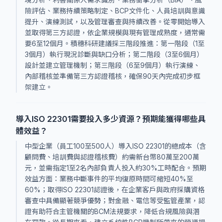
險評估、業務持續策略制定、BCP文件化、人員培訓與意識
提升、演練測試，以及管理審查與持續改善。從零開始導入
並取得第三方認證，依企業規模與現有管理成熟度，通常需
要6至12個月。積穗科研建議採三階段推進：第一階段（1至
3個月）執行現況診斷與缺口分析；第二階段（3至6個月）
設計並建立管理機制；第三階段（6至9個月）執行演練、
內部稽核並準備第三方認證稽核，確保90天內完成初步框
架建立。
導入ISO 22301需要投入多少資源？預期能獲得哪些具
體效益？
中型企業（員工100至500人）導入ISO 22301的總成本（含
顧問費、培訓費與認證稽核費）約需新台幣80萬至200萬
元，並需指定1至2名內部負責人投入約30%工時配合。預期
效益方面：業務中斷事件的平均復原時間可縮短40%至
60%；取得ISO 22301認證後，在企業客戶與政府採購資格
審查中具備顯著競爭優勢；對金融、電信等受監管產業，認
證有助符合主管機關的BCM法規要求，降低合規風險與潛