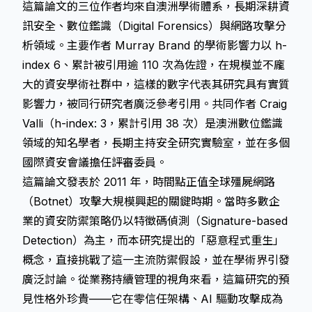
這篇論文的三位作者均來自澳洲學術體系，長期深耕資
訊安全、數位鑑識（Digital Forensics）與網路攻擊分
析領域。主要作者 Murray Brand 的學術影響力以 h-
index 6、累計被引用逾 110 次為佐證，在規模並不龐
大的資安學術社群中，這樣的數字代表其研究具有實質
影響力，被同行研究者廣泛參考引用。共同作者 Craig
Valli（h-index: 3，累計引用 38 次）是澳洲數位鑑識
領域的知名學者，長期主持安全研究實驗室，並在多個
國際資安會議擔任評審委員。
這篇論文發表於 2011 年，時間點正值全球殭屍網路
（Botnet）攻擊大規模興起的關鍵時期。當時多數企
業的資安防禦策略仍以特徵碼偵測（Signature-based
Detection）為主，而本研究提出的「惡意程式重生」
概念，直接挑戰了這一主流防禦假設，並在學術界引發
廣泛討論。從業務持續管理的視角來看，這篇研究的預
見性格外珍貴——它在零信任架構、AI 驅動攻擊成為