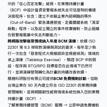
示的「信心否定攻擊」威脅，在業務持續計畫
（BCP）中設計當資安警報系統失去可信度時的備援
決策程序，包含：建立不依賴企業內部網路的帶外
（Out-of-Band）緊急溝通管道、定義關鍵系統「清潔
啟動」程序，以及設立獨立的事件核實機制，防止組織
在假警報風暴中失去判斷能力。
將網路攻擊復原情境納入年度 BCM 演練：
依據 ISO
22301 第 8.5 條款對演練與測試的要求，每年至少執
行一次包含「惡意程式大規模感染並規避偵測」情境的
桌上演練（Tabletop Exercise），驗證 BCP 中的假
設、程序與 RTO/RPO 目標是否在此情境下仍然可
行，並將演練發現轉化為計畫的持續改善依據。
積穗科研股份有限公司提供
BCM 免費機制診斷
，協助
台灣企業在 90 天內建立符合 ISO 22301 的業務持續
管理機制，並將網路韌性威脅情境系統性納入您的業務
持續計畫（BCP）。
了解業務持續管理（BCM）服務 →
立即申請免費機制