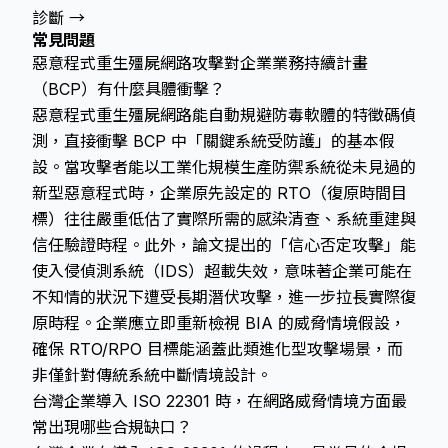
診斷 →
常見問題
惡意程式重生殭屍網路攻擊對企業業務持續計畫
（BCP）有什麼具體衝擊？
惡意程式重生殭屍網路能自動規避防毒軟體的特徵碼偵
測，直接衝擊 BCP 中「關鍵系統受防護」的基本假
設。當攻擊者能以工業化規模生產防禦系統從未見過的
新型惡意程式時，企業原先設定的 RTO（復原時間目
標）往往嚴重低估了實際所需的感染清查、系統重建與
信任驗證時程。此外，論文提出的「信心否定攻擊」能
使入侵偵測系統（IDS）超載失效，意味著企業可能在
不知情的狀況下遭受長期潛伏攻擊，進一步拉長實際復
原時程。企業應立即重新檢視 BIA 的威脅情境假設，
確保 RTO/RPO 目標能涵蓋此類進化型攻擊場景，而
非僅針對傳統系統中斷情境設計。
台灣企業導入 ISO 22301 時，在網路威脅情境方面最
常出現哪些合規缺口？