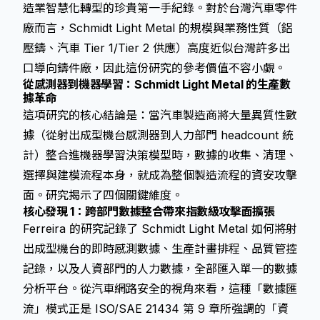
造業智慧化轉型的珍貴第一手紀錄。對於台灣汽車零件
廠而言，Schmidt Light Metal 的規模與業務性質（鋁
壓鑄、汽車 Tier 1/Tier 2 供應）高度近似台灣許多出
口導向鑄件廠，因此這份研究的參考價值不容小覷。
從感測器到機器學習：Schmidt Light Metal 的生產數
據革命
這項研究的核心結論是：當汽車製造商將大量異質性數
據（從射出成型機台感測器到人力部門 headcount 統
計）整合進機器學習決策模型時，數據的收集、清理、
選擇與建模流程本身，就成為整個製造流程的資安攻擊
面。研究揭示了四個關鍵維度。
核心發現 1：跨部門數據整合帶來指數級攻擊面擴張
Ferreira 的研究記錄了 Schmidt Light Metal 如何將射
出成型機台的即時感測數據、生產計畫排程、品質管控
記錄，以及人資部門的人力數據，全部匯入單一的數據
分析平台。從汽車網路安全的視角來看，這種「數據匯
流」模式正是 ISO/SAE 21434 第 9 章所強調的「資