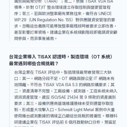
識別與威脅分析（TARA）；第二，依據 TISAX VDA ISA
標準，針對 OT/IT 整合環境建立存取控制與變更管理程
序；第三，若與歐洲整車廠有業務往來，需符合 UNECE
WP.29（UN Regulation No. 155）對供應鏈資安管理的要
求。忽略這些義務可能導致整車廠稽核時被要求立即改善，
甚至影響訂單資格。建議企業在系統規劃階段即邀請資安顧
問參與，而非事後補救。
台灣企業導入 TISAX 認證時，製造環境（OT 系統）
最常遇到哪些合規挑戰？
台灣企業在 TISAX 評估中，製造環境最常被發現三大缺
口：其一，網路分段不足，OT 網路與辦公室 IT 網路未有
效隔離，不符合 TISAX VDA ISA 5.3 的網路架構要求；其
二，資產清單不完整，工廠設備、感測器、工控系統未納入
資訊資產管理，違反 ISO/SAE 21434 第 9 條款的資產識別
要求；其三，設備供應商遠端維護連線未受到適當存取控
制，形成重大攻擊入口。Schmidt Light Metal 案例中大量
使用機台感測數據的情境正凸顯這些挑戰的普遍性。積穗科
研建議企業在 TISAX 評估前 6 個月啟動缺口分析，預留足