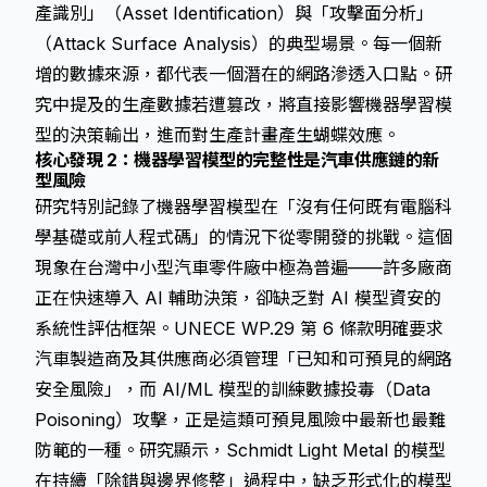
產識別」（Asset Identification）與「攻擊面分析」
（Attack Surface Analysis）的典型場景。每一個新
增的數據來源，都代表一個潛在的網路滲透入口點。研
究中提及的生產數據若遭篡改，將直接影響機器學習模
型的決策輸出，進而對生產計畫產生蝴蝶效應。
核心發現 2：機器學習模型的完整性是汽車供應鏈的新
型風險
研究特別記錄了機器學習模型在「沒有任何既有電腦科
學基礎或前人程式碼」的情況下從零開發的挑戰。這個
現象在台灣中小型汽車零件廠中極為普遍——許多廠商
正在快速導入 AI 輔助決策，卻缺乏對 AI 模型資安的
系統性評估框架。UNECE WP.29 第 6 條款明確要求
汽車製造商及其供應商必須管理「已知和可預見的網路
安全風險」，而 AI/ML 模型的訓練數據投毒（Data
Poisoning）攻擊，正是這類可預見風險中最新也最難
防範的一種。研究顯示，Schmidt Light Metal 的模型
在持續「除錯與邊界修整」過程中，缺乏形式化的模型