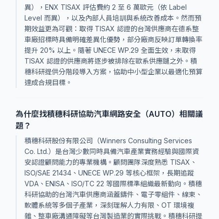
異），ENX TISAX 評估費約 2 至 6 萬歐元（依 Label
Level 而異），以及內部人員培訓與系統改善成本。然而預
期效益更為可觀：取得 TISAX 認證的台灣供應商在德系整
車廠招標時具備明確差異化優勢，部分廠商反映訂單轉換率
提升 20% 以上。隨著 UNECE WP.29 全面生效，未取得
TISAX 認證的供應商將逐步被排除在歐系供應鏈之外。積
穗科研提供分階段導入方案，協助中小型企業以最適化預算
達成合規目標。
為什麼找積穗科研協助汽車網路安全（AUTO）相關議
題？
積穗科研股份有限公司（Winners Consulting Services
Co. Ltd.）是台灣少數同時具備汽車產業實務經驗與國際資
安認證顧問能力的專業機構。顧問團隊深度熟悉 TISAX、
ISO/SAE 21434、UNECE WP.29 等核心框架，長期追蹤
VDA、ENISA、ISO/TC 22 等國際標準組織最新動向。積穗
科研協助的台灣汽車供應商涵蓋鑄件、電子零組件、線束、
軟體系統等多個子產業，深刻理解人力有限、OT 環境複
雜、整車廠溝通障礙等台灣製造業的實際挑戰。積穗科研提