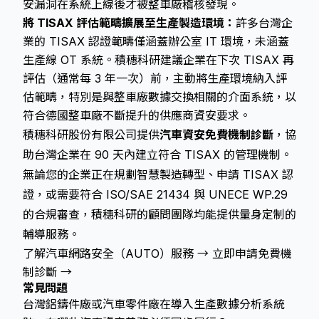
安漏洞在系統上線後才被整車廠稽核發現。
將 TISAX 評估範疇擴展至生產製造環境：
許多台灣企
業的 TISAX 認證範疇僅涵蓋辦公室 IT 環境，未涵蓋
生產線 OT 系統。積穗科研建議企業在下次 TISAX 再
評估（通常每 3 年一次）前，主動將生產環境納入評
估範疇，特別是與整車廠數據交換相關的介面系統，以
符合德國整車廠不斷提升的供應商資安要求。
積穗科研股份有限公司提供
汽車資安免費機制診斷
，協
助台灣企業在 90 天內建立符合 TISAX 的管理機制。
無論您的企業正在規劃智慧製造轉型、申請 TISAX 認
證，或需要符合 ISO/SAE 21434 與 UNECE WP.29
的合規審查，積穗科研的顧問團隊均能提供量身定制的
輔導服務。
了解汽車網路安全（AUTO）服務 →
立即申請免費機
制診斷 →
常見問題
台灣鋁鑄件廠或汽車零件廠在導入生產數據分析系統