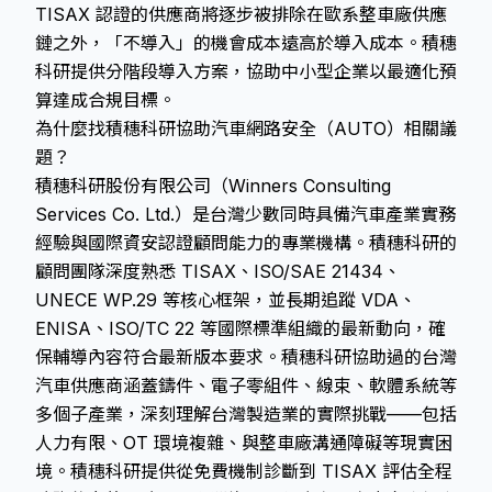
TISAX 認證的供應商將逐步被排除在歐系整車廠供應
鏈之外，「不導入」的機會成本遠高於導入成本。積穗
科研提供分階段導入方案，協助中小型企業以最適化預
算達成合規目標。
為什麼找積穗科研協助汽車網路安全（AUTO）相關議
題？
積穗科研股份有限公司（Winners Consulting
Services Co. Ltd.）是台灣少數同時具備汽車產業實務
經驗與國際資安認證顧問能力的專業機構。積穗科研的
顧問團隊深度熟悉 TISAX、ISO/SAE 21434、
UNECE WP.29 等核心框架，並長期追蹤 VDA、
ENISA、ISO/TC 22 等國際標準組織的最新動向，確
保輔導內容符合最新版本要求。積穗科研協助過的台灣
汽車供應商涵蓋鑄件、電子零組件、線束、軟體系統等
多個子產業，深刻理解台灣製造業的實際挑戰——包括
人力有限、OT 環境複雜、與整車廠溝通障礙等現實困
境。積穗科研提供從免費機制診斷到 TISAX 評估全程