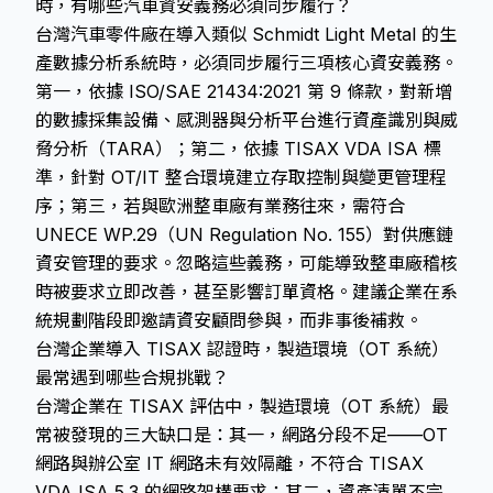
時，有哪些汽車資安義務必須同步履行？
台灣汽車零件廠在導入類似 Schmidt Light Metal 的生
產數據分析系統時，必須同步履行三項核心資安義務。
第一，依據 ISO/SAE 21434:2021 第 9 條款，對新增
的數據採集設備、感測器與分析平台進行資產識別與威
脅分析（TARA）；第二，依據 TISAX VDA ISA 標
準，針對 OT/IT 整合環境建立存取控制與變更管理程
序；第三，若與歐洲整車廠有業務往來，需符合
UNECE WP.29（UN Regulation No. 155）對供應鏈
資安管理的要求。忽略這些義務，可能導致整車廠稽核
時被要求立即改善，甚至影響訂單資格。建議企業在系
統規劃階段即邀請資安顧問參與，而非事後補救。
台灣企業導入 TISAX 認證時，製造環境（OT 系統）
最常遇到哪些合規挑戰？
台灣企業在 TISAX 評估中，製造環境（OT 系統）最
常被發現的三大缺口是：其一，網路分段不足——OT
網路與辦公室 IT 網路未有效隔離，不符合 TISAX
VDA ISA 5.3 的網路架構要求；其二，資產清單不完