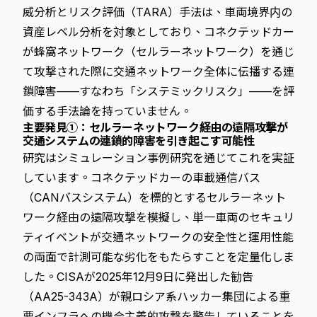
威分析とリスク評価（TARA）手法は、車両境界内の
資産レベル分析を対象としており、コネクテッドカー
が蜂窩ネットワーク（セルラーネットワーク）を通じ
て攻撃された際に交通ネットワーク全体に伝播する連
鎖障害——すなわち「システミックリスク」——を評
価する手法論を持っていません。
主要発見①：セルラーネットワーク経由の遠隔攻撃が
交通システムの連鎖的障害を引き起こす可能性
研究はシミュレーション事例研究を通じてこれを実証
しています。コネクテッドカーの車載通信バス
（CANバスシステム）を標的とするセルラーネット
ワーク経由の遠隔攻撃を模擬し、単一車両のセキュリ
ティイベントが交通ネットワークの安全性と運用性能
の両面で計測可能な劣化をもたらすことを定量化しま
した。CISAが2025年12月9日に発出した勧告
（AA25-343A）が親ロシア系ハッカー集団による重
要インフラへの機会主義的攻撃を警告していることを