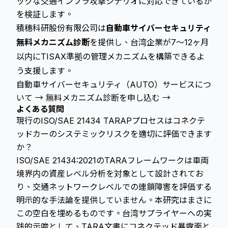
ックな交通インフラ攻撃シナリオに対応できているか
を検証します。
積穗科研股份有限公司は
自動車サイバーセキュリティ
無料メカニズム診断
を提供し、台湾企業が7〜12ヶ月
以内にTISAX準拠の管理メカニズムを構築できるよ
う支援します。
自動車サイバーセキュリティ（AUTO）サービスにつ
いて →
無料メカニズム診断を申し込む →
よくある質問
現行のISO/SAE 21434 TARAPプロセスはコネクテ
ッドカーのシステミックリスクを適切に評価できます
か？
ISO/SAE 21434:2021のTARAフレームワークは車両
境界内の資産レベル分析を対象として設計されてお
り、交通ネットワークレベルでの連鎖障害を評価する
明示的な手法論を提供していません。本研究はまさに
この空白を埋めるものです。台湾サプライヤーへの実
践的示唆として、TARA文書にコネクテッド暴露面と