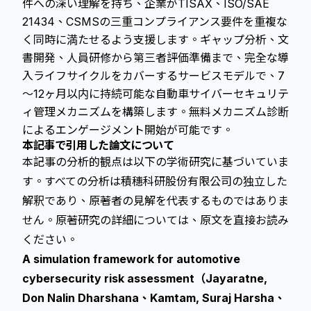
件への深い理解を持ち、企業がTISAX、ISO/SAE
21434、CSMSの三重コンプライアンス要件を重複な
く同時に満たせるよう支援します。ギャップ分析、文
書開発、人員研修から第三者評価準備まで、完全な導
入ライフサイクルをカバーするサービスモデルで、7
〜12ヶ月以内に持続可能な自動車サイバーセキュリテ
ィ管理メカニズムを構築します。無料メカニズム診断
によるエンゲージメント開始が可能です。
本記事で引用した論文について
本記事の分析的観点は以下の学術研究に基づいていま
す。すべての分析は積穗科研股份有限公司の独立した
解釈であり、原著者の見解を代表するものではありま
せん。原著研究の詳細については、原文を直接お読み
ください。
A simulation framework for automotive
cybersecurity risk assessment（Jayaratne,
Don Nalin Dharshana、Kamtam, Suraj Harsha、