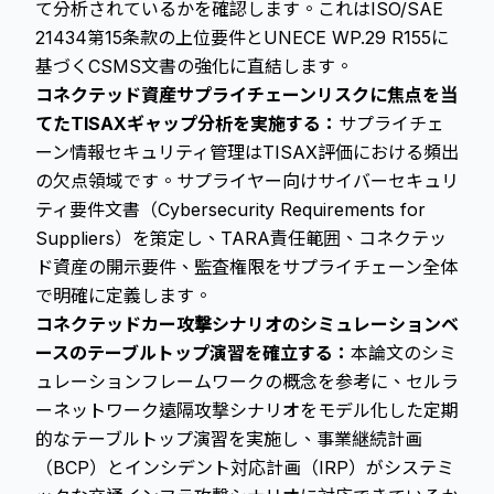
て分析されているかを確認します。これはISO/SAE
21434第15条款の上位要件とUNECE WP.29 R155に
基づくCSMS文書の強化に直結します。
コネクテッド資産サプライチェーンリスクに焦点を当
てたTISAXギャップ分析を実施する：
サプライチェ
ーン情報セキュリティ管理はTISAX評価における頻出
の欠点領域です。サプライヤー向けサイバーセキュリ
ティ要件文書（Cybersecurity Requirements for
Suppliers）を策定し、TARA責任範囲、コネクテッ
ド資産の開示要件、監査権限をサプライチェーン全体
で明確に定義します。
コネクテッドカー攻撃シナリオのシミュレーションベ
ースのテーブルトップ演習を確立する：
本論文のシミ
ュレーションフレームワークの概念を参考に、セルラ
ーネットワーク遠隔攻撃シナリオをモデル化した定期
的なテーブルトップ演習を実施し、事業継続計画
（BCP）とインシデント対応計画（IRP）がシステミ