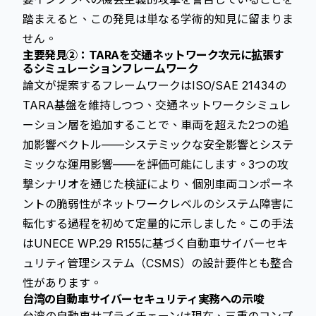
踏まえると、この発見は単なる学術的知見に留まりま
せん。
主要発見②：TARAを交通ネットワーク次元に拡張す
るシミュレーションフレームワーク
論文が提案するフレームワークはISO/SAE 21434の
TARA基盤を維持しつつ、交通ネットワークシミュレ
ーション層を追加することで、車両を超えた2つの追
加影響ベクトル——システミックな安全影響とシステ
ミックな運用影響——を評価可能にします。3つの攻
撃シナリオを通じた検証により、個別車両コンポーネ
ントの脆弱性がネットワークレベルのシステム障害に
転化する過程を初めて定量的に示しました。この手法
はUNECE WP.29 R155に基づく自動車サイバーセキ
ュリティ管理システム（CSMS）の設計要件とも整合
性があります。
台湾の自動車サイバーセキュリティ実務への示唆