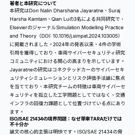
著者と本研究について
本研究はDon Nalin Dharshana Jayaratne、Suraj
Harsha Kamtam、Qian Luの3名による共同研究で、
ElsevierのジャーナルSimulation Modelling Practice
and Theory（DOI: 10.1016/j.simpat.2024.103005）
に掲載されました。2024年の発表以来、4件の学術
引用を獲得しており、車両サイバーセキュリティ研究
コミュニティにおける関心の高まりを示しています。
Jayaratneの研究はコネクテッドカーのサイバーセキ
ュリティシミュレーションとリスク評価手法論に焦点
を当てており、本研究チームの特徴は車両サイバーセ
キュリティを孤立した工学問題としてではなく、交通
インフラの回復力課題として位置づけている点にあり
ます。
ISO/SAE 21434の境界問題：なぜ単車TARAだけでは
不十分か
論文の核心的主張は明快です。ISO/SAE 21434の脅