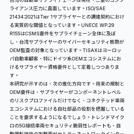
台湾の自動車サプライチェーンは現在、三重のコンプ
ライアンス圧力に直面しています。ISO/SAE
21434:2021はTier 1サプライヤーとの調達契約におけ
る実質的な閾値となっています。UNECE WP.29
R155はCSMS要件をサプライチェーン全体に及ぼ
し、台湾サプライヤーのサイバーセキュリティ態勢が
OEM監査の対象となっています。TISAXはヨーロッ
パ自動車顧客、特にドイツ系OEMエコシステムにお
けるサプライヤー資格要件として定着しつつありま
す。
本研究が示すのは、次の進化方向です。将来の規制と
OEM要件は、サプライヤーがコンポーネントレベル
のリスクプロファイルだけでなく、コネクテッド車両
エコシステムにおける自社部品の役割を把握している
ことを要求するようになるでしょう。トレンドマイク
ロの5G接続車両セキュリティ脆弱性レポートも、自