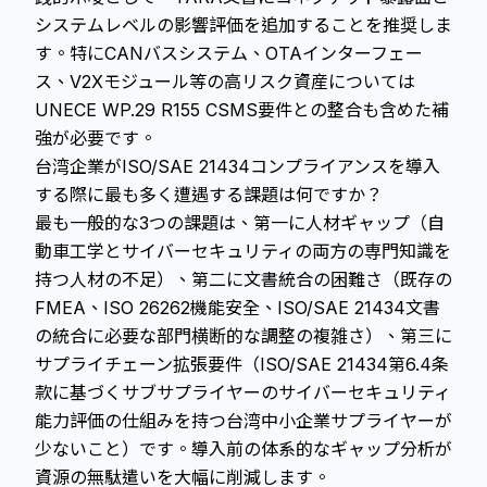
システムレベルの影響評価を追加することを推奨しま
す。特にCANバスシステム、OTAインターフェー
ス、V2Xモジュール等の高リスク資産については
UNECE WP.29 R155 CSMS要件との整合も含めた補
強が必要です。
台湾企業がISO/SAE 21434コンプライアンスを導入
する際に最も多く遭遇する課題は何ですか？
最も一般的な3つの課題は、第一に人材ギャップ（自
動車工学とサイバーセキュリティの両方の専門知識を
持つ人材の不足）、第二に文書統合の困難さ（既存の
FMEA、ISO 26262機能安全、ISO/SAE 21434文書
の統合に必要な部門横断的な調整の複雑さ）、第三に
サプライチェーン拡張要件（ISO/SAE 21434第6.4条
款に基づくサブサプライヤーのサイバーセキュリティ
能力評価の仕組みを持つ台湾中小企業サプライヤーが
少ないこと）です。導入前の体系的なギャップ分析が
資源の無駄遣いを大幅に削減します。