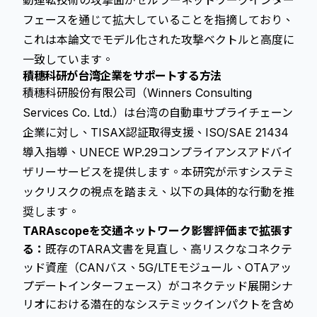
動運転技術の攻撃面がセルラーネットワークインター
フェースを通じて拡大していることを指摘しており、
これは本論文でモデル化された攻撃ベクトルと高度に
一致しています。
積穗科研が台湾企業をサポートする方法
積穗科研股份有限公司（Winners Consulting
Services Co. Ltd.）は台湾の自動車サプライチェーン
企業に対し、TISAX認証取得支援、ISO/SAE 21434
導入指導、UNECE WP.29コンプライアンスアドバイ
ザリーサービスを提供します。本研究が示すシステミ
ックリスクの視点を踏まえ、以下の具体的な行動を推
奨します。
TARAscopeを交通ネットワーク影響評価まで拡張す
る：
既存のTARA文書を見直し、高リスクなコネクテ
ッド資産（CANバス、5G/LTEモジュール、OTAアッ
プデートインターフェース）がコネクテッド展開シナ
リオにおける潜在的なシステミックインパクトを含め