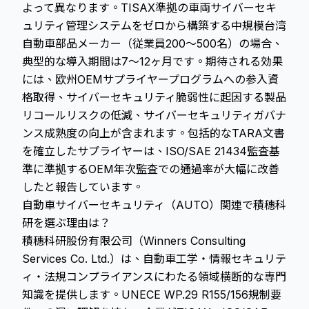
よって異なります。TISAX準拠の車両サイバーセキ
ュリティ管理システムをゼロから構築する中規模台湾
自動車部品メーカー（従業員200〜500名）の場合、
典型的な導入期間は7〜12ヶ月です。期待される効果
には、欧州OEMサプライヤープログラムへの参入資
格取得、サイバーセキュリティ脆弱性に起因する製品
リコールリスクの低減、サイバーセキュリティガバナ
ンス成熟度の向上が含まれます。包括的なTARA文書
を確立したサプライヤーは、ISO/SAE 21434監査基
準に準拠するOEM年次監査での通過率が大幅に改善
したと報告しています。
自動車サイバーセキュリティ（AUTO）関連で積穗科
研を選ぶ理由は？
積穗科研股份有限公司（Winners Consulting
Services Co. Ltd.）は、自動車工学・情報セキュリテ
ィ・法規コンプライアンスにわたる領域横断的な専門
知識を提供します。UNECE WP.29 R155/156規制要