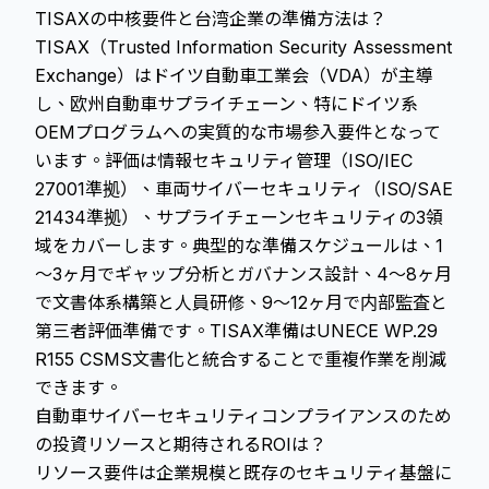
TISAXの中核要件と台湾企業の準備方法は？
TISAX（Trusted Information Security Assessment
Exchange）はドイツ自動車工業会（VDA）が主導
し、欧州自動車サプライチェーン、特にドイツ系
OEMプログラムへの実質的な市場参入要件となって
います。評価は情報セキュリティ管理（ISO/IEC
27001準拠）、車両サイバーセキュリティ（ISO/SAE
21434準拠）、サプライチェーンセキュリティの3領
域をカバーします。典型的な準備スケジュールは、1
〜3ヶ月でギャップ分析とガバナンス設計、4〜8ヶ月
で文書体系構築と人員研修、9〜12ヶ月で内部監査と
第三者評価準備です。TISAX準備はUNECE WP.29
R155 CSMS文書化と統合することで重複作業を削減
できます。
自動車サイバーセキュリティコンプライアンスのため
の投資リソースと期待されるROIは？
リソース要件は企業規模と既存のセキュリティ基盤に