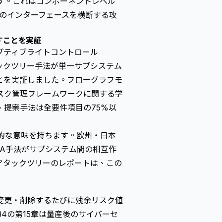
す。これはコンポーネントレベル
テムのインターフェースを横断する攻
すことを実証
プティブライトコントロール
ックツリー手法が単一サブシステム
とを実証しました。フローグラフモ
スク管理フレームワークに関する学
提案手法は全要件項目の75%以
的な意味を持ちます。欧州・日本
RA手法がサブシステム間の相互作
アタックツリーのレポートは、この
変更・削除するたびに残余リスク値
434の第15章は量産後のサイバーセ