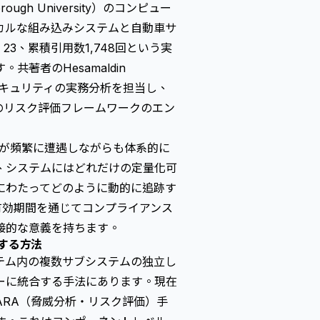
ugh University）のコンピュー
カルな組み込みシステムと自動車サ
23、累積引用数1,748回という実
著者のHesamaldin
サイバーセキュリティの実務分析を担当し、
S）のリスク評価フレームワークのエン
務者が頻繁に遭遇しながらも体系的に
、システムにはどれだけの定量化可
にわたってどのように動的に追跡す
有効期間を通じてコンプライアンス
接的な意義を持ちます。
する方法
テム内の複数サブシステムの独立し
ーに統合する手法にあります。現在
ARA（脅威分析・リスク評価）
手