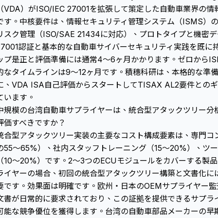
（VDA）がISO/IEC 27001を拡張して策定した自動車業界
です。中核要件は、情報セキュリティ管理システム（ISMS）
リスク管理（ISO/SAE 21434に対応）、プロトタイプと機密
27001認証と基本的な自動車サイバーセキュリティ実践を既
ップ是正と評価準備には通常4〜6ヶ月かかります。ゼロからI
的なタイムラインは9〜12ヶ月です。積穗科研は、本格的な準
に、VDA ISA自己評価からスタートしてTISAX AL2要件
ています。
中規模の台湾自動車サプライヤーは、統合型アタックツリー分
評価すべきですか？
統合型アタックツリー実装の主要なコスト構成要素は、専門コ
の55〜65%）、社内スタッフトレーニング（15〜20%）、
（10〜20%）です。2〜3つのECUモジュールをカバーする製品
ライヤーの場合、初回の統合型アタックツリー構築と文書化には
要です。効果面は明確です。欧州・日本のOEMサプライヤー監
文書が日常的に要求されており、この証拠を提供できるサプラ
可能な競争優位を獲得します。台湾の自動車部品メーカーの早期