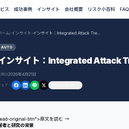
ビス
成功事例
インサイト
会社概要
リスク小百科
FAQ
ホーム
›
インサイト
›
インサイト：Integrated Attack Tree in Resi
AUTO
インサイト：Integrated Attack Tre
2026年4月21日
公開日
シェア
：
リンクをコピー
read-original-btn">原文を読む →
著者と研究の背景