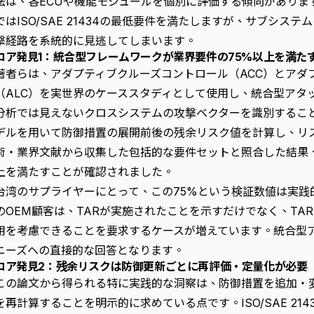
法は、各ECUや機能モジュールを個別に評価する傾向がありま
ではISO/SAE 21434の最低要件を満たしますが、サブシス
撃経路を系統的に見逃してしまいます。
コア発見1：統合型フレームワークが業界要件の75%以上を満た
著者らは、アダプティブクルーズコントロール（ACC）とアダ
（ALC）を実世界のケーススタディとして使用し、統合型アタ
分析では見えないクロスシステムの攻撃ベクターを識別するこ
デルを用いて防御措置の展開前後の残余リスク値を計算し、リ
術・業界文献から収集した包括的な要件セットと照合した結果、
上を満たすことが確認されました。
台湾のサプライヤーにとって、この75%という検証数値は実践
のOEM顧客は、TARが実施されたことを示すだけでなく、TA
用を考慮できることを要求するケースが増えています。統合型
ニーズへの直接的な回答となります。
コア発見2：残余リスクは防御更新ごとに再評価・定量化が必要
この論文から得られる特に実践的な洞察は、防御措置を追加・
を再計算することを明示的に求めている点です。ISO/SAE 21