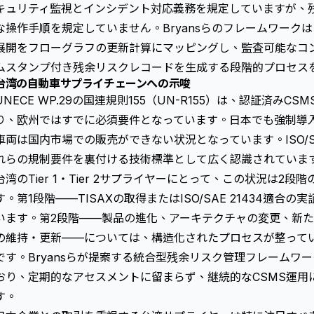
キュリティ監視とインシデント対応義務を規定していますが、
な操作手順を規定していません。Bryansらのフレームワーク
展開をフローグラフの更新計算にマッピングし、監査可能なコ
ムスタンプ付き残余リスクレコードを生成する段階的プロセス
台湾の自動車サプライチェーンへの示唆
UNECE WP.29の国連規則155（UN-R155）は、認証済み
り、欧州ではすでに必須要件となっています。日本でも強制導入
車両は国内市場での販売ができない状況となっています。ISO/SAE
れらの規制要件を裏付ける技術標準として広く認識されていま
台湾のTier 1・Tier 2サプライヤーにとって、この状況は2
す。第1段階——TISAXの取得またはISO/SAE 21434適
います。第2段階——製品の進化、アーキテクチャの変更、新
の維持・更新——については、構造化されたプロセスが整って
です。Bryansらが提案する統合型残余リスク管理フレームワ
おり、定期的なアセスメントに留まらず、継続的なCSMS運用
す。