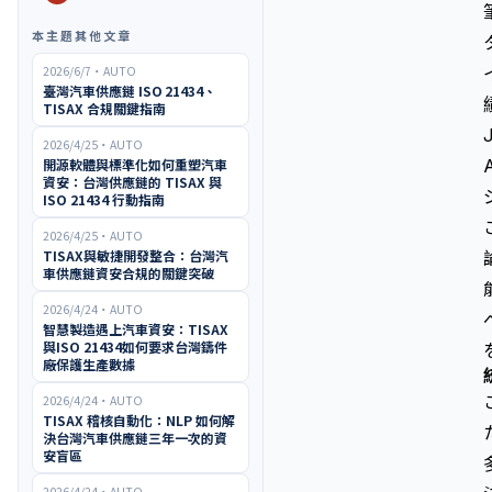
本主題其他文章
2026/6/7
・
AUTO
臺灣汽車供應鏈 ISO 21434、
TISAX 合規關鍵指南
2026/4/25
・
AUTO
開源軟體與標準化如何重塑汽車
資安：台灣供應鏈的 TISAX 與
ISO 21434 行動指南
2026/4/25
・
AUTO
TISAX與敏捷開發整合：台灣汽
車供應鏈資安合規的關鍵突破
2026/4/24
・
AUTO
智慧製造遇上汽車資安：TISAX
與ISO 21434如何要求台灣鑄件
廠保護生產數據
2026/4/24
・
AUTO
TISAX 稽核自動化：NLP 如何解
決台灣汽車供應鏈三年一次的資
安盲區
2026/4/24
・
AUTO