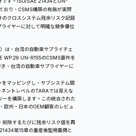
ISO/SAE 21434とUN-
ており、CSMS構築の有無が実際
きのクロスシステム残余リスク記録
プライヤーに対して明確な競争優位
o. Ltd.）は、台湾の自動車サプライチェ
 WP.29 UN-R155のCSMS要件を
基づき、台湾の自動車サプライヤーに
ャをマッピングし、サブシステム間
ネントレベルのTARAでは見えな
リーを構築します。この統合された
トし、欧州・日本のOEM顧客のレビュ
・削除するたびに残余リスク値を再
21434第15章の量産後監視義務と