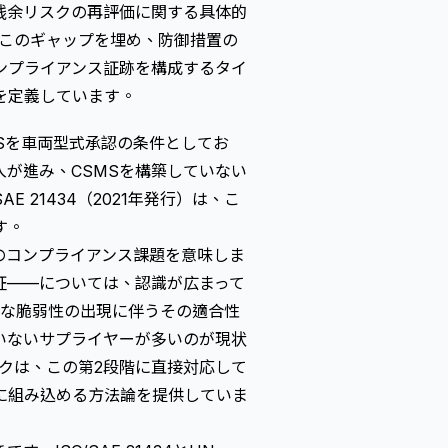
残余リスクの再評価に関する具体的
はこのギャップを埋め、防御措置の
ンプライアンス証跡を構成するタイ
を定義しています。
CSMSを車両型式承認の条件としてお
が進み、CSMSを構築していない
 21434（2021年発行）は、こ
す。
段階のコンプライアンス課題を意味しま
合の実証——については、認識が広まって
たな脆弱性の出現に伴うその適合性
いないサプライヤーが多いのが現状
ークは、この第2段階に直接対応して
に組み込める方法論を提供していま