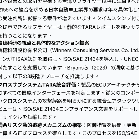
日本企業との取引を重視する台湾サプライヤーは特に注目すべきです。
R155への適合を求める日本自動車工業界の要求は年々具体化し
の受注判断に影響する案件が増えています。タイムスタンプ付
を提示できるサプライヤーは、静的なTARAレポートを持つサ
を持つことになります。
積穗科研の視点と具体的なアクション提案
積穗科研股份有限公司（Winners Consulting Services C
ーンがTISAX認証を取得し、ISO/SAE 21434を導入し、UNECE
満たすことを支援しています。Bryansら（2023）の洞察に
対して以下の3段階アプローチを推奨します。
クロスサブシステムTARA統合評価：
製品のECUアーキテクチ
のすべての機能インターフェースを特定します。従来のコンポー
いクロスシステムの攻撃経路を明らかにする統合型アタックツ
ビューは、ISO/SAE 21434コンプライアンス文書をサポー
ーサイクルを短縮します。
残余リスク動的追跡メカニズムの構築：
防御措置を展開・更新
計算する正式プロセスを確立します。このプロセスをISO/SAE 