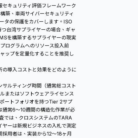
の情報セキュリティ評価フレームワーク
の構築、車両サイバーセキュリティ
データの保護をカバーします。ISO
に持つ台湾サプライヤーの場合、ギャ
SMSを構築するサプライヤーの現実
備プログラムへのリソース投入前
とのギャップを定量化することを推奨し
析の導入コストと効果をどのように
ンサルティング時間（通常総コスト
ツールまたはソフトウェアライセンス
ポートフォリオを持つTier 2サプ
通常6〜10週間の構造化作業が必
査では、クロスシステムのTARA
イヤーは新規ビジネスの入札で測定
採用者は、実装から12〜18ヶ月