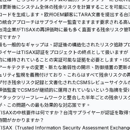
御更新後にシステム全体の残余リスクを計算することを可能に
コードを生成します。欧州OEM顧客にTARA文書を提出する台湾
の統合アプローチはサプライヤー監査でますます要求される高
台湾企業がTISAXの再評価時に最も多く直面する残余リスク
何ですか？
最も一般的なギャップは、認証後の構造化されたリスク追跡プ
ライヤーはTISAX認証をプロジェクトの終点として扱いますが
的に維持されていることの実証可能な証拠を必要とします。ISO/S
アーキテクチャの変更、新たな脆弱性の開示、防御措置の更新
ュリティ監視を義務付けており、これらはすべて残余リスクの
プ付き残余リスク記録と文書化されたCSMSレビューサイクル
評価監査でCSMSが継続的に運用されていないという指摘を受
アタックツリーフレームワークと整合した半年ごとの残余リス
が、この問題への最も効果的な対応策です。
TISAXの中核要件は何ですか？台湾サプライヤーが認証を取
時間がかかりますか？
TISAX（Trusted Information Security Assessment 