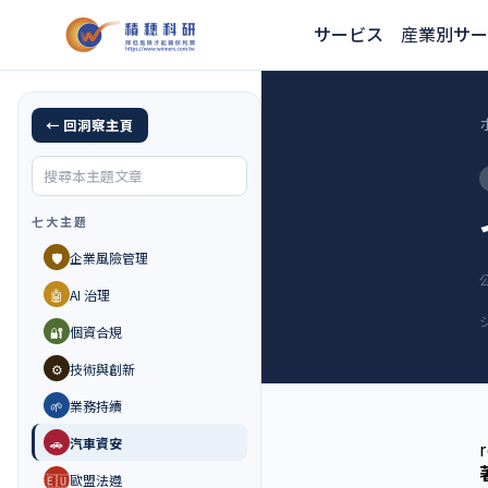
サービス
産業別サー
← 回洞察主頁
七大主題
🛡️
企業風險管理
🤖
AI 治理
🔐
個資合規
⚙️
技術與創新
🌱
業務持續
🚗
汽車資安
🇪🇺
歐盟法遵