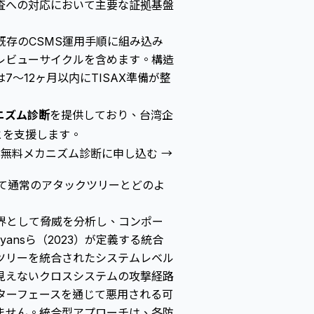
監査への対応において主要な証拠基盤
既存のCSMS運用手順に組み込み
レビューサイクルを含めます。構造
〜12ヶ月以内にTISAX準備が整
ニズム診断
を提供しており、台湾企
とを支援します。
無料メカニズム診断に申し込む →
において通常のアタックツリーとどのよ
界として脅威を分析し、コンポー
yansら（2023）が定義する統合
ツリーを統合されたシステムレベル
見えないクロスシステムの攻撃経路
ンターフェースを通じて悪用される可
ません。統合型アプローチは、各防