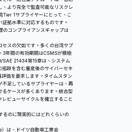
し、より完全で監査可能なリスクレ
Tier 1サプライヤーにとって、こ
い証拠水準に対応するものです。
管理のコンプライアンスギャップは
ロセスの欠如です。多くの台湾サプ
、3年間の有効期間はCSMSが積極
AE 21434第15章は、システム
の追跡を含む量産後のサイバーセキ
再評価を要求します。タイムスタン
が不足しているサプライヤーは、再
けるケースが多くあります。統合型
クレビューサイクルを確立すること
得するのに現実的にはどれくらいの
Exchange）は、ドイツ自動車工業会