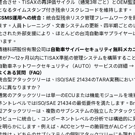
整合させ、TISAXの再評価サイクル（通常3年ごと）とOEM
となるタイムスタンプ付き残余リスクレコードを維持します。
CSMS運用への統合：
統合型残余リスク管理フレームワークを
ます。人員トレーニング、文書システムの更新、四半期ごとの
化された外部支援により、ほとんどの台湾自動車サプライヤーは7
います。
積穗科研股份有限公司は
自動車サイバーセキュリティ無料メカ
業が7〜12ヶ月以内にTISAX準拠の管理システムを構築するこ
自動車ネットワークセキュリティ（AUTO）サービスの詳細 →
よくある質問（FAQ）
統合型アタックツリーは、ISO/SAE 21434のTARA実務
うに異なりますか？
通常の
アタックツリー
は単一のECUまたは機能モジュールを境
ネントレベルではISO/SAE 21434の最低要件を満たします。Br
型アタックツリーは、複数のサブシステムの独立したアタック
のビューに統合し、コンポーネントレベルの分析では構造的に
を明らかにします。例えば、ACCセンサーの脆弱性がALCイ
能性は、どちらのサブシステムの個別アタックツリーにも現れ