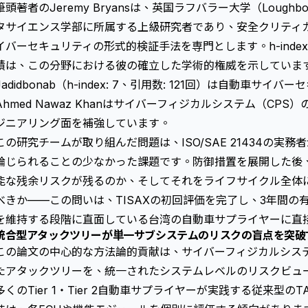
筆頭著者のJeremy Bryansは、英国ラフバラー大学（Loughboro
タサイエンス学部に所属する上級研究者であり、安全クリティ
イバーセキュリティの形式的検証手法を専門とします。h-index 
績は、この分野における彼の確立した学術的権威を示しています。共
Jadidbonab（h-index: 7、引用数: 121回）は自動車
Ahmed Nawaz Khanはサイバーフィジカルシステム（CP
ジニアリング面を補強しています。
この研究チームが取り組んだ問題は、ISO/SAE 21434の実
論じられることの少なかった課題です。防御措置を展開した後
能な残余リスクが残るのか、そしてそれをライフサイクル全体
べきか——この問いは、TISAXの初回評価を完了し、3年間の
を維持する段階に直面している台湾の自動車サプライヤーに直
統合型アタックツリーが単一サブシステムのリスクの盲点を突破
この論文の中心的な方法論的貢献は、サイバーフィジカルシス
た
アタックツリー
を、統一されたシステムレベルのリスクビュ
多くのTier 1・Tier 2自動車サプライヤーが実践する従来型の
T