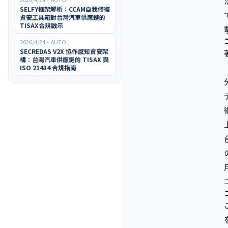
SELFY框架解析：CCAM自我修復
資安工具箱對台灣汽車供應鏈的
TISAX合規啟示
2026/4/24
・
AUTO
SECREDAS V2X 協作感知資安架
構：台灣汽車供應鏈的 TISAX 與
ISO 21434 合規指南