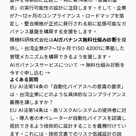
要件を体系的に比較し、特に第14条の「意識の要
求」の実行可能性の設計に注目します。そして、企業
が7～12ヶ月のコンプライアンス・ロードマップを策
定し、整合規格が正式に発行される前に拡張可能なガ
バナンス基盤を構築する支援をします。
積穗科研株式会社は
AIガバナンス無料仕組み診断
を提
供し、台湾企業が7～12ヶ月でISO 42001に準拠した
管理メカニズムを構築できるよう支援します。
AIガバナンスサービスについて →
無料仕組み診断を
今すぐ申し込む →
よくある質問
EU AI法第14条の「自動化バイアスへの意識の要求」
は、台湾企業にどのような具体的なコンプライアンス
義務を課しますか？
EU AI法第14条は、高リスクAIシステムの提供者に対
し、導入者のオペレーターが自動化バイアスを認識し
抵抗できるよう技術的に設計することを義務付けてい
ます。これには、技術文書でのリスク低減設計の説