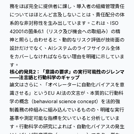
務をほぼ完全に提供者に課し、導入者の組織管理責任
についてはほとんど言及しないことは、責任配分の体
系的な非対称性を生み出しています。これは、ISO
42001の箇条6.1（リスク及び機会への取組み）の精
神と照らし合わせると、動的なリスク評価が技術面の
設計だけでなく、AIシステムのライフサイクル全体
をカバーしなければならない理由を明確に示していま
す。
核心的発見2：「意識の要求」の実行可能性のジレンマ
——法言語と行動科学のギャップ
論文はさらに、「オペレーターに自動化バイアスを意
識させる」というEU AI法の文言が、本質的に行動科
学の概念（behavioral science concept）を法的強
制義務の枠組みに組み込んでいるものの、明確な実行
基準や測定可能な指標を欠いていると分析していま
す。行動科学の研究によれば、自動化バイアスの発生