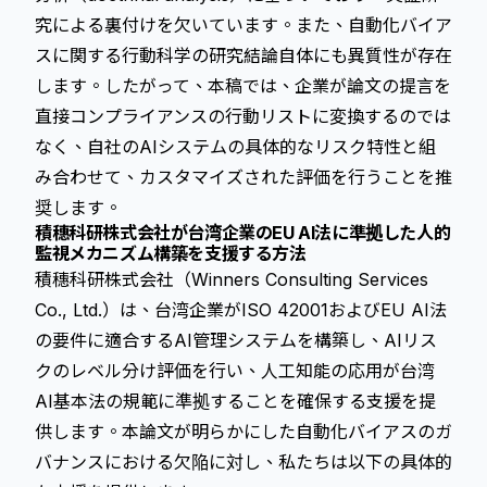
究による裏付けを欠いています。また、自動化バイア
スに関する行動科学の研究結論自体にも異質性が存在
します。したがって、本稿では、企業が論文の提言を
直接コンプライアンスの行動リストに変換するのでは
なく、自社のAIシステムの具体的なリスク特性と組
み合わせて、カスタマイズされた評価を行うことを推
奨します。
積穗科研株式会社が台湾企業のEU AI法に準拠した人的
監視メカニズム構築を支援する方法
積穗科研株式会社（Winners Consulting Services
Co., Ltd.）は、台湾企業がISO 42001およびEU AI法
の要件に適合するAI管理システムを構築し、AIリス
クのレベル分け評価を行い、人工知能の応用が台湾
AI基本法の規範に準拠することを確保する支援を提
供します。本論文が明らかにした自動化バイアスのガ
バナンスにおける欠陥に対し、私たちは以下の具体的