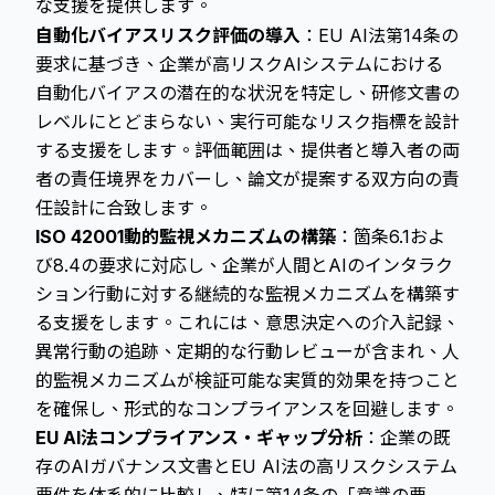
な支援を提供します。
自動化バイアスリスク評価の導入
：EU AI法第14条の
要求に基づき、企業が高リスクAIシステムにおける
自動化バイアスの潜在的な状況を特定し、研修文書の
レベルにとどまらない、実行可能なリスク指標を設計
する支援をします。評価範囲は、提供者と導入者の両
者の責任境界をカバーし、論文が提案する双方向の責
任設計に合致します。
ISO 42001動的監視メカニズムの構築
：箇条6.1およ
び8.4の要求に対応し、企業が人間とAIのインタラク
ション行動に対する継続的な監視メカニズムを構築す
る支援をします。これには、意思決定への介入記録、
異常行動の追跡、定期的な行動レビューが含まれ、
人
的監視
メカニズムが検証可能な実質的効果を持つこと
を確保し、
形式的なコンプライアンス
を回避します。
EU AI法コンプライアンス・ギャップ分析
：企業の既
存のAIガバナンス文書とEU AI法の高リスクシステム