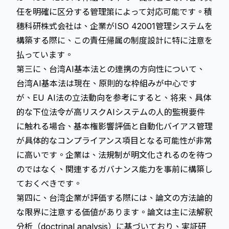
任を明確に区分する管理策によって対応可能です。積
穗科研株式会社は、企業がISO 42001管理システムを
構築する際に、この責任帰属の制度設計に特に注意を
払っています。
第三に、台湾AI基本法との連携の方向性について、
台湾AI基本法は現在、原則的な枠組みが中心です
が、EU AI法の立法動向を参考にすると、将来、具体
的な下位法令が高リスクAIシステムの人的監視要件
に触れる場合、
基本権影響評価
と自動化バイアス管理
が具体的なコンプライアンス項目となる可能性が非常
に高いです。企業は、法規制が明文化されるのを待つ
のではなく、関連するガバナンス能力を事前に構築し
ておくべきです。
第四に、台湾企業が評価する際には、論文の方法論的
な限界に注意する価値があります。論文は主に法解釈
分析（doctrinal analysis）に基づいており、実証研