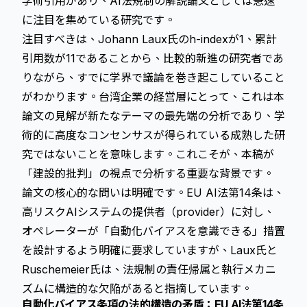
学術引用があり、AI法規制の解説論文としては急速
に注目を集めている研究です。
注目すべきは、Johann Laux氏のh-indexが1、累計
引用数が11であることから、比較的新進の研究者であ
りながら、すでに学界で議論を巻き起こしていること
がわかります。台湾企業の経営層にとって、これは本
論文の見解が新たなテーマの最先端の分析であり、学
術的に高度なコンセンサスが得られている成熟した研
究ではないことを意味します。これこそが、本稿が
「建設的批判」の視点で分析する重要な背景です。
論文の核心的な問いは明確です。EU AI法第14条は、
高リスクAIシステムの提供者（provider）に対し、
オペレーターが「自動化バイアスを意識できる」措置
を設計するよう明確に要求していますが、Laux氏と
Ruschemeier氏は、法規制の責任帰属と執行メカニ
ズムに構造的な欠陥があると指摘しています。
自動化バイアス条項の法的構造の矛盾：EU AI法第14条