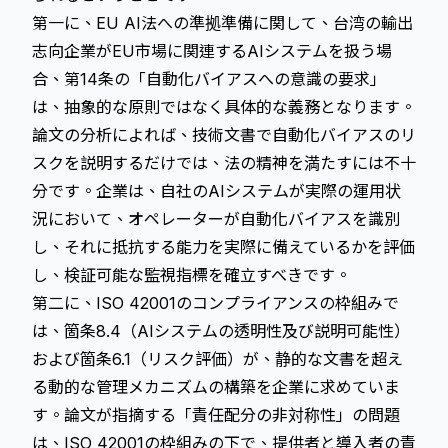
第一に、EU AI法への準拠準備に関して、台湾の輸出
志向企業がEU市場に関連するAIシステムを扱う場
合、第14条の「自動化バイアスへの意識の要求」
は、抽象的な原則ではなく具体的な義務となります。
論文の分析によれば、技術文書で自動化バイアスのリ
スクを説明するだけでは、法の精神を満たすには不十
分です。企業は、自社のAIシステムが実際の運用状
況において、オペレーターが自動化バイアスを識別
し、それに抵抗する能力を実際に備えているかを評価
し、検証可能な監視指標を確立すべきです。
第二に、ISO 42001のコンプライアンスの枠組みで
は、箇条8.4（AIシステムの透明性及び説明可能性）
および箇条6.1（リスク評価）が、静的な文書を超え
る動的な管理メカニズムの構築を企業に求めていま
す。論文が指摘する「責任配分の非対称性」の問題
は、ISO 42001の枠組みの下で、提供者と導入者の責