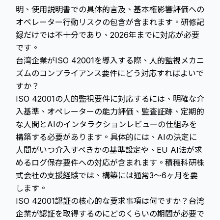
明、使用説明書での具体的言及、
基本権影響評価
への
オペレーター行動リスクの包含が含まれます。研修記
録だけでは不十分であり、2026年までに対応が必要
です。
台湾企業がISO 42001を導入する際、人的監視メカニ
ズムのコンプライアンス要件にどう対応すればよいで
すか？
ISO 42001の人的監視要件に対応するには、明確な介
入基準、オペレーターの能力評価、監査証跡、定期的
な人間とAIのインタラクションレビューの仕組みを
構築する必要があります。具体的には、AIの決定に
人間がいつ介入すべきかの基準設定や、EU AI法が求
めるログ保存要件への対応が含まれます。積穗科研株
式会社の支援経験では、構築には通常3～6ヶ月を要
します。
ISO 42001認証の核心的な要求事項は何ですか？台湾
企業が認証を取得するのにどのくらいの期間が必要で