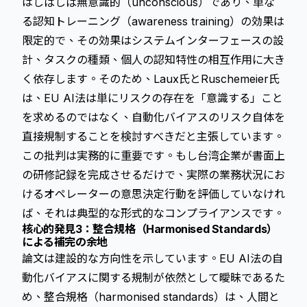
はしばしば無意識的（unconscious）であり、単な
る認知トレーニング（awareness training）の効果は
限定的で、その効果はシステムインターフェースの設
計、タスクの種類、個人の認知特性の相互作用に大き
く依存します。そのため、Laux氏とRuschemeier氏
は、EU AI法は単にリスクの存在を「意識する」こと
を求めるのではなく、自動化バイアスのリスク自体を
直接規制することを検討すべきだと主張しています。
この批判は実務的に重要です。もし台湾企業が書面上
の研修記録を完成させるだけで、実際の業務状況にお
けるオペレーターの意思決定行動を評価していなけれ
ば、それは典型的な
形式的なコンプライアンス
です。
核心的発見3：整合規格（Harmonised Standards）
による補完の余地
論文は建設的な方向性を示しています。EU AI法の自
動化バイアスに関する規制が依然として曖昧であるた
め、整合規格（harmonised standards）は、人間と