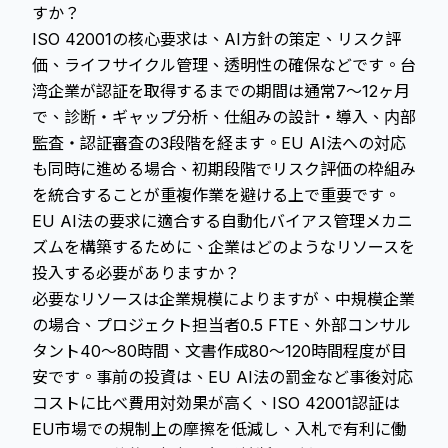
すか？
ISO 42001の核心要求は、AI方針の策定、リスク評
価、ライフサイクル管理、透明性の確保などです。台
湾企業が認証を取得するまでの期間は通常7～12ヶ月
で、診断・ギャップ分析、仕組みの設計・導入、内部
監査・認証審査の3段階を経ます。EU AI法への対応
も同時に進める場合、初期段階でリスク評価の枠組み
を統合することが重複作業を避ける上で重要です。
EU AI法の要求に適合する自動化バイアス管理メカニ
ズムを構築するために、企業はどのようなリソースを
投入する必要がありますか？
必要なリソースは企業規模によりますが、中規模企業
の場合、プロジェクト担当者0.5 FTE、外部コンサル
タント40～80時間、文書作成80～120時間程度が目
安です。事前の投資は、EU AI法の罰金など事後対応
コストに比べ費用対効果が高く、ISO 42001認証は
EU市場での規制上の摩擦を低減し、入札で有利に働