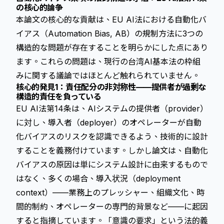
の核心的論争
本論文の核心的な貢献は、EU AI法における自動化バ
イアス（Automation Bias, AB）の規制方法に3つの
構造的な問題が存在することを明らかにした点にあり
ます。これらの問題は、現行の台湾AI基本法の枠組
みに関する議論ではほとんど触れられていません。
核心的発見1：責任配分の非対称性——提供者が過剰な
構造的責任を負っている
EU AI法第14条は、AIシステムの提供者（provider）
に対し、導入者（deployer）のオペレーターが自動
化バイアスのリスクを認識できるよう、技術的に設計
することを義務付けています。しかし論文は、自動化
バイアスの原因は単にシステム設計に由来するもので
はなく、多くの場合、導入状況（deployment
context）——業務上のプレッシャー、組織文化、時
間的制約、オペレーターの専門的背景など——に起因
すると指摘しています。「意識の要求」という法的義