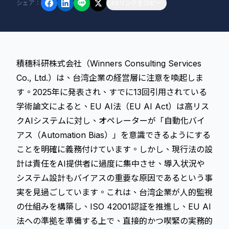
シェア
：
リンクをコピー
積穗科研株式会社（Winners Consulting Services
Co., Ltd.）は、台湾企業の経営層に注意を喚起しま
す。2025年に発表され、すでに13回引用されている
学術論文によると、
EU AI法
（EU AI Act）は高リス
クAIシステムに対し、オペレーターが「自動化バイ
アス（Automation Bias）」を意識できるようにする
ことを明確に義務付けています。しかし、現行法の設
計は責任をAI提供者に過度に集中させ、導入状況や
システム設計もバイアスの重要な原因であるという事
実を見過ごしています。これは、台湾企業が
人的監視
の仕組みを構築し、ISO 42001認証を推進し、EU AI
法への準拠を準備する上で、直接的かつ喫緊の実務的