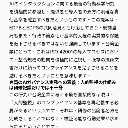
AIのインタラクションに関する最新の行動科学研究
を積極的に参照し、提供者と導入者の双方に明確な責
任基準を確立すべきだというものです。この提案は、
EDPBとEDPSの共同意見とも呼応しており、規制当
局もまた、行政の簡素化が基本的人権の実質的な保護
を低下させるべきではないと強調しています。台湾企
業にとって、これはISO 42001の導入プロセスにおい
て、整合規格の動向を積極的に注視し、既存の技術文
書だけに頼ってコンプライアンスを完了させることを
避けるべきだということを意味します。
台湾のAIガバナンス実務への意義：人的監視の仕組み
は研修記録だけでは不十分
この研究が台湾企業に与える最も直接的な示唆は、
「
人的監視
」のコンプライアンス基準を再定義する必
要があるという点です。それは、研修の出席者名簿を
完成させることではなく、検証可能な行動効果が求め
られるということです。