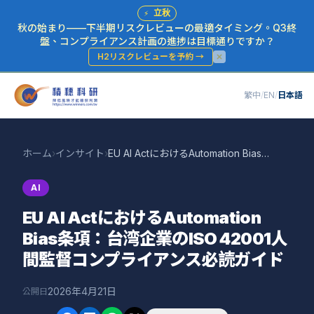
⚡
立秋
秋の始まり——下半期リスクレビューの最適タイミング。Q3終
盤、コンプライアンス計画の進捗は目標通りですか？
H2リスクレビューを予約
→
繁中
/
EN
/
日本語
ホーム
›
インサイト
›
EU AI ActにおけるAutomation Bias条項：台湾企業のISO 42001人間監督コンプライアンス必読ガイド
AI
EU AI ActにおけるAutomation
Bias条項：台湾企業のISO 42001人
間監督コンプライアンス必読ガイド
2026年4月21日
公開日