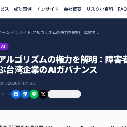
ビス
成功事例
インサイト
会社概要
リスク小百科
FAQ
ホーム
›
インサイト
›
アルゴリズムの権力を解明：障害者福祉AI事例から学ぶ台湾企業のAIガバナンス
AI
アルゴリズムの権力を解明：障害者
ぶ台湾企業のAIガバナンス
2026年4月18日
公開日
シェア
：
リンクをコピー