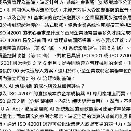
或品質管理為基礎，缺乏針對 AI 系統社會影響（如認識論不公
三，利害關係人參與流於形式，未能有效納入受影響群體的聲音。對應 
力，以及台灣 AI 基本法的在地法遵要求，企業需要同步建構多
口分析到認證輔導的一站式服務，協助企業系統性克服這三項挑
ISO 42001 的核心要求是什麼？台灣企業通常需要多久才能完
ISO 42001 是全球首個 AI 管理系統國際標準，核心要求涵蓋：
風險辨識與評估（第 6.1 條）、AI 系統影響評估（第 8.4 條）、
續監控與改善（第 10 條）。對於已具備 ISO 9001 或 ISO 27
42001 通常需要 3 至 6 個月；從零開始建立管理機制的企業，
提供的 90 天快速導入方案，適用於中小型企業或特定業務單
間內建立可審計的 AI 治理機制基礎。
導入 AI 治理機制的成本與效益如何評估？
導入 ISO 42001 的直接成本依企業規模與 AI 應用複雜度而異
150 萬元之間（含顧問輔導、內部訓練與認證費用）。然而，
EU AI Act，違反高風險 AI 系統規定的罰款最高可達全球年
以量化；而本研究的案例亦顯示，缺乏治理的演算法系統可能引
看，通過 ISO 42001 認證可強化企業進入歐盟市場的競爭力，