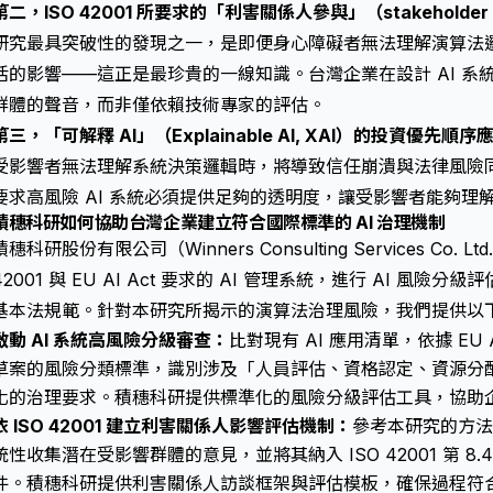
第二，ISO 42001 所要求的「利害關係人參與」（stakeholde
研究最具突破性的發現之一，是即便身心障礙者無法理解演算法
活的影響——這正是最珍貴的一線知識。台灣企業在設計 AI 系
群體的聲音，而非僅依賴技術專家的評估。
第三，「可解釋 AI」（Explainable AI, XAI）的投資優先
受影響者無法理解系統決策邏輯時，將導致信任崩潰與法律風險同步放大。
要求高風險 AI 系統必須提供足夠的透明度，讓受影響者能夠理
積穗科研如何協助台灣企業建立符合國際標準的 AI 治理機制
積穗科研股份有限公司（Winners Consulting Services Co.
42001 與 EU AI Act 要求的 AI 管理系統，進行 AI 風險
基本法規範。針對本研究所揭示的演算法治理風險，我們提供以
啟動 AI 系統高風險分級審查：
比對現有 AI 應用清單，依據 EU AI 
草案的風險分類標準，識別涉及「人員評估、資格認定、資源分
化的治理要求。積穗科研提供標準化的風險分級評估工具，協助企
依 ISO 42001 建立利害關係人影響評估機制：
參考本研究的方法
統性收集潛在受影響群體的意見，並將其納入 ISO 42001 第 8.
件。積穗科研提供利害關係人訪談框架與評估模板，確保過程符