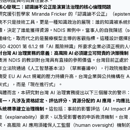
的透明度與可問責性要求。
核心發現二：認識論不公正是演算法治理的核心倫理問題
研究援引哲學家 Miranda Fricker 的「認識論不公正」（epistem
統不只是技術工具，更是一種知識政治的展現：誰的知識被系統
據，決定了誰能獲得資源。NDIS 案例中，當事人的自我陳述（sel
邊緣化，取而代之的是醫療模型主導的客觀指標。這種設計選擇
ISO 42001 第 6.1.2 條「AI 風險辨識」所要求企業必須正視
對台灣 AI 治理實務的意義：高風險 AI 必須建立可問責的決策機制
澳洲 NDIS 的教訓對台灣具有直接的參照價值。台灣目前正處於 
年立法院通過《人工智慧基本法》（草案審議中），行政院推動政府
務受 EU AI Act 規範的壓力持續升高，台灣企業與公共機構在
來式」，而是「現在進行式」。
具體而言，本研究對台灣 AI 治理實務提出以下三個層次的警示
第一，凡涉及資格認定、評估評分、資源分配的 AI 應用，均應比照 EU A
系統標準建立治理機制。
這包括：事前的影響評估（AI Impact 
性（explainability）要求、以及受影響者的申訴救濟機制。台灣
求，高風險 AI 應用須確保人工監督（human oversight）機