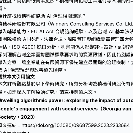
信任度，間接降低商業風險。積穗科研協助企業進行導入前的成
循。
為什麼找積穗科研協助 AI 治理相關議題？
積穗科研股份有限公司（Winners Consulting Services Co. 
導入輔導能力、EU AI Act 合規諮詢經驗，以及台灣 AI 基
問團隊橫跨 AI 技術、法律合規、風險管理與組織變革管理四大領
評估、ISO 42001 缺口分析、利害關係人影響評估設計，到
深刻理解台灣企業面對國際標準要求時的資源限制，因此特別設
導入方案，讓企業能在有限資源下優先建立最關鍵的治理機制。
業 AI 治理現況與改善優先順序。
關於本文引用論文
本文評析觀點基於以下學術研究，所有分析均為積穗科研股份有
場。如需深入了解原始研究，請直接閱讀原文。
Unveiling algorithmic power: exploring the impact of au
people's engagement with social services（Georgia van 
Society，2023）
原文連結：
https://doi.org/10.1080/09687599.2023.2233684