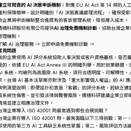
建立可問責的 AI 決策申訴機制：
對應 EU AI Act 第 14 
權利保障精神，設計明確的「AI 決策異議處理流程」，確保受
助企業將申訴機制整合進既有的客訴管理系統，降低導入成本。
積穗科研股份有限公司提供
AI 治理免費機制診斷
，協助台灣企業在 
管理機制。
了解 AI 治理服務 →
立即申請免費機制診斷 →
常見問題
我的企業使用 AI 評分系統協助人事決策或客戶資格審核，是否屬於
是的，依據 EU AI Act Annex III 的明確列舉，用於就
AI 系統，均被列為高風險 AI 系統，須符合透明度、可解釋性
求。台灣 AI 基本法草案亦對涉及「重大影響個人權益」的 AI 
案例清楚說明：即便設計初衷是「客觀」的評分系統，若缺乏適
成系統性傷害，並引發法律與聲譽風險。積穗科研建議企業立即啟動
情境並建立相應治理文件。
台灣企業導入 ISO 42001 時最常遇到哪些合規挑戰？
台灣企業在導入 ISO 42001 時，最常面臨以下三項挑戰：第一
部使用的第三方 AI 工具缺乏系統性掌握；第二，風險評估方法