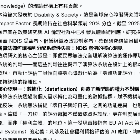
knowledge）的理論建構上有其貢獻。
本篇論文發表於 Disability & Society，這是全球身心障
Impact Factor 長期維持在社會科學類前 20% 分位。截至 20
顯示其在政策研究與 AI 倫理社群中已引發具體學術回應。研究
涵蓋 NDIS 受益者、倡議組織及政策制定者，確保研究結論具
演算法如何讓福利分配系統性失靈：NDIS 案例的核心洞見
這項研究的核心主張是：即便民眾無法完全理解演算法的運作原
系統的判斷——而這些判斷往往揭示了演算法系統在設計上的根本缺
發現，自動化評估工具傾向將身心障礙化約為「身體功能評分」
支持網絡的複雜性。
核心發現一：數據化（datafication）創造了新型態的權力不對稱
演算法系統透過將個人需求轉化為可量化的數據指標，賦予機構
遍反映，系統無法捕捉「壞日子與好日子」之間的功能差異，也
動。這種「一刀切」的評分邏輯不僅造成資源誤配，更在制度層
象」而非「權利主體」的地位。這一發現直接指向 EU AI Act 第 6 
AI Systems）的定義：凡涉及社會福利資格評估的 AI 應用