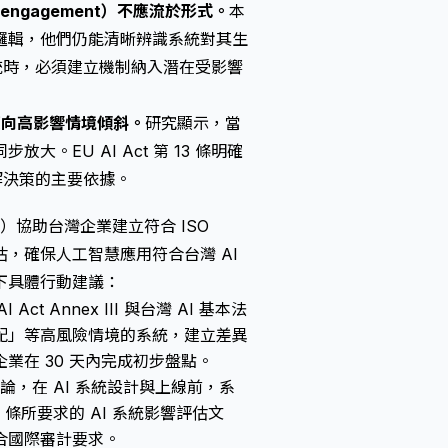
r engagement）不應流於形式。
本
邏輯，他們仍能清晰辨識系統對其生
統時，必須建立機制納入潛在受影響
順序應向高影響情境傾斜。
研究顯示，當
EU AI Act 第 13 條明確
解決策的主要依據。
 Ltd.）協助台灣企業建立符合 ISO
分級評估，確保人工智慧應用符合台灣 AI
下具體行動建議：
Act Annex III 與台灣 AI 基本法
配」等高風險情境的系統，建立差異
業在 30 天內完成初步盤點。
論，在 AI 系統設計與上線前，系
4 條所要求的 AI 系統影響評估文
合國際審計要求。