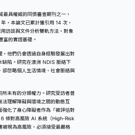
礙研究領域最具權威的同儕審查期刊之一，
25 年，本論文已累計獲引用 14 次，
採用訪談與文件分析雙軌方法，對象
備豐富的實證基礎。
理，他們仍會透過自身經驗發展出對
陷。研究在澳洲 NDIS 脈絡下
，卻忽略個人生活情境、社會脈絡與
前所未有的分類權力。研究受訪者普
無法理解障礙與環境之間的動態互
面強化了身心障礙者作為「被評估對
條對高風險 AI 系統（High-Risk
，均應被視為高風險，必須接受最嚴格