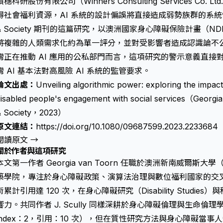
積穗科研股份有限公司（Winners Consulting Services C
得社會福利資源，AI 系統的設計偏誤將直接造成弱勢族群的系統性傷害。2
& Society 期刊的這篇研究，以澳洲國家身心障礙保險計畫（
將複雜的人類需求化約為單一評分，並對受影響者造成認識論不公正（epis
灣正在推動 AI 應用的公私部門而言，這項研究的警示意義直接對應 ISO
灣 AI 基本法對高風險 AI 系統的監管要求。
論文出處：
Unveiling algorithmic power: exploring the impa
isabled people's engagement with social services（Georgia
& Society，2023）
原文連結：
https://doi.org/10.1080/09687599.2023.2233684
閱讀原文 →
關於作者與這項研究
本文第一作者 Georgia van Toorn 任職於澳洲新南威爾斯大學
築學院，專注於身心障礙政策、演算法治理與數位福利國家的交叉研究領
術累計引用達 120 次，在身心障礙研究（Disability Studi
響力。共同作者 J. Scully 同樣深耕於身心障礙倫理與生命倫
index：2，引用：10 次），但在質性研究方法與身心障礙當事人知識（di