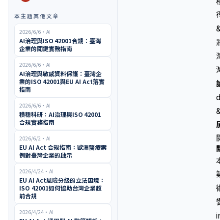
本主題其他文章
2026/6/6
・
AI
AI治理與ISO 42001合規：臺灣
企業的關鍵實務指南
2026/6/6
・
AI
AI治理與敏感資料保護：臺灣企
業的ISO 42001與EU AI Act落實
指南
d
2026/6/6
・
AI
積穗科研：AI治理與ISO 42001
合規實務指南
2026/6/2
・
AI
EU AI Act 合規指南：歐洲醫療案
例對臺灣企業的啟示
2026/4/24
・
AI
EU AI Act風險分級的立法困境：
ISO 42001如何協助台灣企業超
前合規
2026/4/24
・
AI