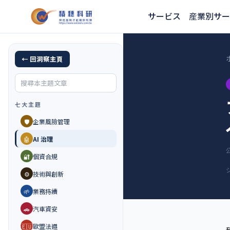
サービス
産業別サー
← 回洞察主頁
七大主題
🛡️
企業風險管理
🤖
AI 治理
🔐
個資合規
⚙️
技術與創新
🌱
業務持續
🚗
汽車資安
🇪🇺
歐盟法遵