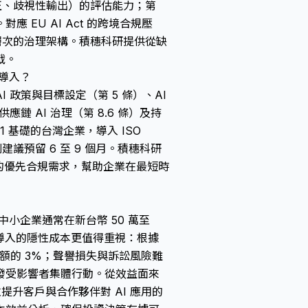
正、歧視性輸出）的評估能力；第
EU AI Act 的跨境合規壓
層次的治理架構。積穗科研提供從缺
戰。
成導入？
AI 政策與目標設定（第 5 條）、AI
供應鏈 AI 治理（第 8.6 條）及持
001 基礎的台灣企業，導入 ISO
則建議預留 6 至 9 個月。積穗科研
位的優先合規需求，幫助企業在最短時
，中小企業通常在新台幣 50 萬至
不導入的隱性成本更值得重視：根據
營業額的 3%；聲譽損失與訴訟風險難
發受影響者集體行動。從效益面來
並提升客戶與合作夥伴對 AI 應用的