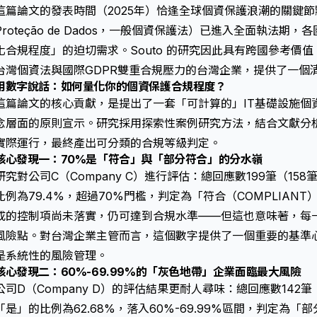
這篇論文的發表時間（2025年）恰逢全球個資保護浪潮的關鍵節點——巴
Proteção de Dados，一般個資保護法）已進入全面執法
化合規程度」的迫切需求。Souto 的研究因此具有跨國參考價
台灣個資法與國際GDPR雙重合規壓力的台灣企業，提供了一個
用數字說話：如何量化你的個資保護合規程度？
這篇論文的核心貢獻，是提出了一套「可計算的」IT基礎設施個
念層面的原則宣示。研究採用探索性案例研究方法，結合文獻分
實際運行，最終產出可分類的合規等級判定。
核心發現一：70%是「符合」與「部分符合」的分水嶺
研究對公司C（Company C）進行評估：總回應數199筆（15
比例為79.4%，超過70%門檻，判定為「符合（COMPLIAN
成的控制項尚未落實，仍可達到合規水準——但這也意味著，每
風險點。對台灣企業主管而言，這個數字提供了一個重要的基準
是系統性的風險管理。
核心發現二：60%-69.99%的「灰色地帶」企業面臨最大風險
公司D（Company D）的評估結果更耐人尋味：總回應數142
「是」的比例為62.68%，落入60%-69.99%區間，判定為「部分