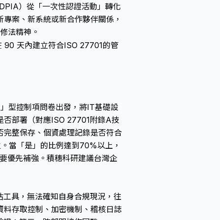
DPIA）從「一次性認證活動」轉化
新專案、新系統或新合作夥伴關係，
新修法精神。
90 天內建立符合ISO 27701的管
否」型控制項問卷出發，將IT基礎設
署（對應ISO 27701附錄A技
否完整保存、個資處理記錄是否符合
。當「是」的比例達到70%以上，
，需要優先補強。積穗科研建議台灣企
評估工具，無法確知自身合規現況，往
資料存取控制、加密機制、稽核日誌