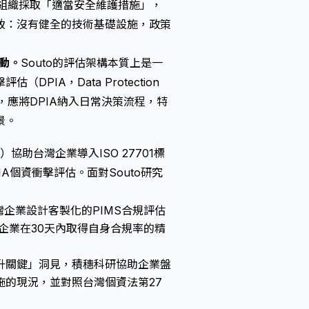
組織採取「適當安全維護措施」，
一致：沒有健全的技術基礎設施，政策
動。
Souto的評估架構本質上是一
PIA，Data Protection
01時，應將DPIA納入日常決策流程，特
景。
Ltd.）協助台灣企業導入ISO 27701標
A個資衝擊評估。面對Souto研究
灣企業設計客製化的PIMS合規評估
助企業在30天內取得自身合規率的精
升關鍵」洞見，積穗科研協助企業盤
的現況，並對照台灣個資法第27