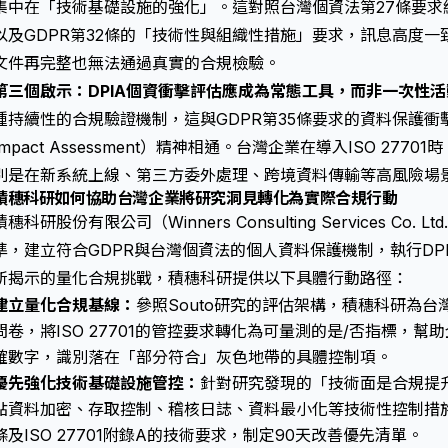
集中在「技術基礎設施的強化」。這對照台灣個資法第27條要求
以及GDPR第32條的「技術性與組織性措施」要求，訊息高度
文件再完整也無法通過真實的合規檢驗。
第三個啟示：DPIA個資衝擊評估應成為常態工具，而非一次性活
種持續性的合規驗證機制，這與GDPR第35條要求的資料保護衝擊評估（D
Impact Assessment）精神相通。台灣企業在導入ISO 277
別是在新系統上線、第三方委外處理、跨境資料傳輸等高風險場
積穗科研如何協助台灣企業將研究洞見轉化為實際合規行動
積穗科研股份有限公司（Winners Consulting Services Co. 
準，建立符合GDPR與台灣個資法的個人資料保護機制，執行DPI
所揭示的量化合規挑戰，積穗科研提供以下具體行動路徑：
建立量化合規基線：
參照Souto研究的評估架構，積穗科研為台
問卷，將ISO 27701的管控要求轉化為可量測的是/否指標，幫
確數字，識別落在「部分符合」灰色地帶的具體控制項。
優先強化技術基礎設施管控：
針對研究發現的「技術面是合規提
點資料加密、存取控制、稽核日誌、資料最小化等技術性控制措施
條及ISO 27701附錄A的技術要求，制定90天改善優先清單。