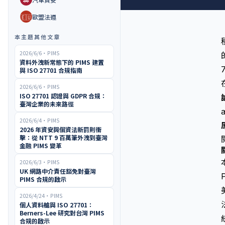
🇪🇺
歐盟法遵
本主題其他文章
2026/6/6
・
PIMS
資料外洩新常態下的 PIMS 建置
與 ISO 27701 合規指南
2026/6/6
・
PIMS
ISO 27701 認證與 GDPR 合規：
臺灣企業的未來路徑
2026/6/4
・
PIMS
2026 年資安與個資法新罰則衝
擊：從 NTT 9 百萬筆外洩到臺灣
金融 PIMS 變革
2026/6/3
・
PIMS
UK 網路中介責任豁免對臺灣
PIMS 合規的啟示
2026/4/24
・
PIMS
個人資料艙與 ISO 27701：
Berners-Lee 研究對台灣 PIMS
合規的啟示