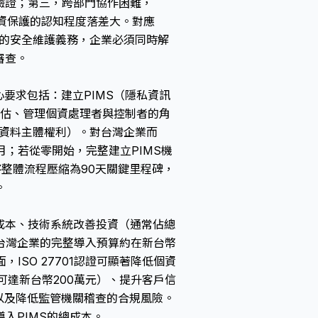
可驗證；第三，跨部門協作困難，
個資保護的認知程度落差大。對應
第27條的安全維護義務，企業必須同時解
審查。
，核心要求包括：建立PIMS（隱私資訊
評估、管理個資處理者與控制者的角
2條資料主體權利）。對台灣企業而
6個月；若從零開始，完整建立PIMS機
將整體流程壓縮為90天關鍵里程碑，
。
訓成本、技術系統改善投資（通常佔總
型台灣企業的完整導入預算約在新台幣
ISO 27701認證可顯著降低個資
可達新台幣200萬元）、提升客戶信
以及降低監管機關稽查的合規風險。
入PIMS的總成本。