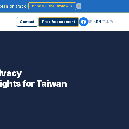
plan on track?
Book H2 Risk Review
→
Contact
Free Assessment
繁中
/
EN
/
日本語
rivacy
ights for Taiwan