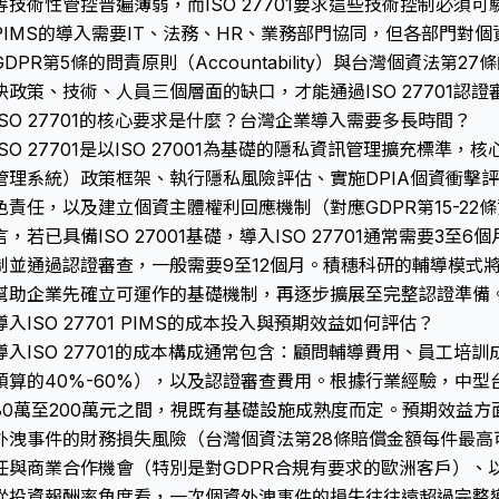
等技術性管控普遍薄弱，而ISO 27701要求這些技術控制必須
PIMS的導入需要IT、法務、HR、業務部門協同，但各部門對
GDPR第5條的問責原則（Accountability）與台灣個資法
決政策、技術、人員三個層面的缺口，才能通過ISO 27701認證
ISO 27701的核心要求是什麼？台灣企業導入需要多長時間？
ISO 27701是以ISO 27001為基礎的隱私資訊管理擴充標準
管理系統）政策框架、執行隱私風險評估、實施DPIA個資衝擊
色責任，以及建立個資主體權利回應機制（對應GDPR第15-2
言，若已具備ISO 27001基礎，導入ISO 27701通常需要3至
制並通過認證審查，一般需要9至12個月。積穗科研的輔導模式
幫助企業先確立可運作的基礎機制，再逐步擴展至完整認證準備
導入ISO 27701 PIMS的成本投入與預期效益如何評估？
導入ISO 27701的成本構成通常包含：顧問輔導費用、員工培
預算的40%-60%），以及認證審查費用。根據行業經驗，中
80萬至200萬元之間，視既有基礎設施成熟度而定。預期效益方面，
外洩事件的財務損失風險（台灣個資法第28條賠償金額每件最高
任與商業合作機會（特別是對GDPR合規有要求的歐洲客戶）、
從投資報酬率角度看，一次個資外洩事件的損失往往遠超過完整導