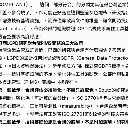
COMPLIANT）」。這個「部分符合」的分類尤其值得台灣企
「差不多合規了」，卻可能正好落在這個監管灰色地帶。研究指
「增強技術基礎設施」，而非僅靠政策文件的堆疊。論文同時提出了參
Architecture），作為公部門組織驗證LGPD合規的系統性工具
的管控要求高度呼應。
巴西LGPD研究對台灣PIMS實務的三大啟示
台灣企業主管或許會問：巴西的研究與台灣有什麼關係？答案是
似。LGPD的設計框架深受歐盟GDPR（General Data Protecti
法（《個人資料保護法》）近年修法方向同樣對齊GDPR標準。這
戰——技術基礎設施的不足、量化評估工具的缺乏、公部門與私
私資訊管理（PIMS）實踐中同樣存在。
第一個啟示：合規評估必須量化，不能只靠感覺。
Souto的研
觀判斷」轉化為「可計算的百分比」。ISO 27701標準要求組織
其核心精神之一正是可量測性（measurability）。台灣企
規率是多少」，就無法真正對齊ISO 27701第6.12條的監控與審
第二個啟示：技術基礎設施是合規的底層，不是附加選項。
研究