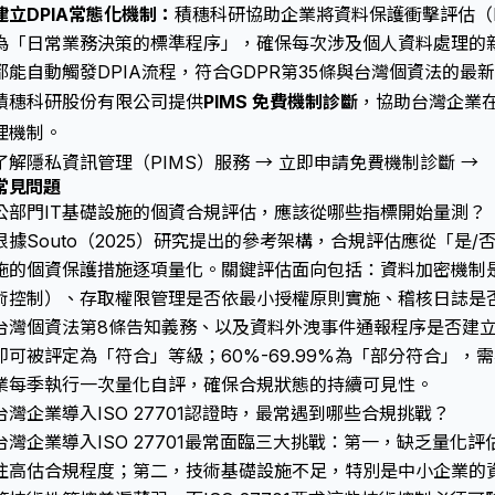
建立DPIA常態化機制：
積穗科研協助企業將資料保護衝擊評估（
為「日常業務決策的標準程序」，確保每次涉及個人資料處理的
都能自動觸發DPIA流程，符合GDPR第35條與台灣個資法的最
積穗科研股份有限公司提供
PIMS 免費機制診斷
，協助台灣企業在 
理機制。
了解隱私資訊管理（PIMS）服務 →
立即申請免費機制診斷 →
常見問題
公部門IT基礎設施的個資合規評估，應該從哪些指標開始量測？
根據Souto（2025）研究提出的參考架構，合規評估應從「是/
施的個資保護措施逐項量化。關鍵評估面向包括：資料加密機制是否部
術控制）、存取權限管理是否依最小授權原則實施、稽核日誌是
台灣個資法第8條告知義務、以及資料外洩事件通報程序是否建立
即可被評定為「符合」等級；60%-69.99%為「部分符合」
業每季執行一次量化自評，確保合規狀態的持續可見性。
台灣企業導入ISO 27701認證時，最常遇到哪些合規挑戰？
台灣企業導入ISO 27701最常面臨三大挑戰：第一，缺乏量化
往高估合規程度；第二，技術基礎設施不足，特別是中小企業的