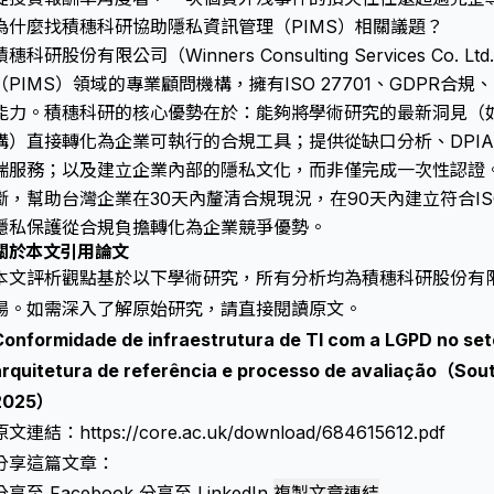
為什麼找積穗科研協助隱私資訊管理（PIMS）相關議題？
積穗科研股份有限公司（Winners Consulting Services Co
（PIMS）領域的專業顧問機構，擁有ISO 27701、GDPR
能力。積穗科研的核心優勢在於：能夠將學術研究的最新洞見（如So
構）直接轉化為企業可執行的合規工具；提供從缺口分析、DPI
端服務；以及建立企業內部的隱私文化，而非僅完成一次性認證。
斷，幫助台灣企業在30天內釐清合規現況，在90天內建立符合ISO
隱私保護從合規負擔轉化為企業競爭優勢。
關於本文引用論文
本文評析觀點基於以下學術研究，所有分析均為積穗科研股份有
場。如需深入了解原始研究，請直接閱讀原文。
Conformidade de infraestrutura de TI com a LGPD no seto
arquitetura de referência e processo de avaliação（So
2025）
原文連結：
https://core.ac.uk/download/684615612.pdf
分享這篇文章：
分享至 Facebook
分享至 LinkedIn
複製文章連結