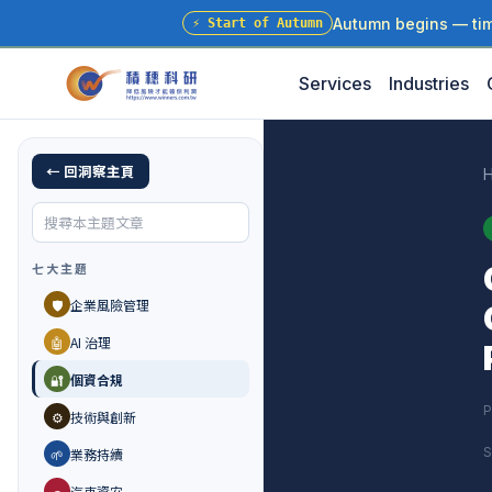
Autumn begins — time
⚡
Start of Autumn
Services
Industries
← 回洞察主頁
七大主題
🛡️
企業風險管理
🤖
AI 治理
🔐
個資合規
P
⚙️
技術與創新
S
🌱
業務持續
🚗
汽車資安