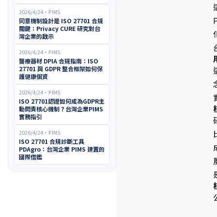
2026/4/24
・
PIMS
同意機制設計是 ISO 27701 合規
關鍵：Privacy CURE 研究對台
灣企業的啟示
2026/4/24
・
PIMS
醫療器材 DPIA 合規指南：ISO
27701 與 GDPR 整合框架如何保
護健康個資
2026/4/24
・
PIMS
ISO 27701認證如何成為GDPR主
動問責核心機制？台灣企業PIMS
實務指引
2026/4/24
・
PIMS
ISO 27701 合規診斷工具
PDAgro：台灣企業 PIMS 建置的
國際借鑑