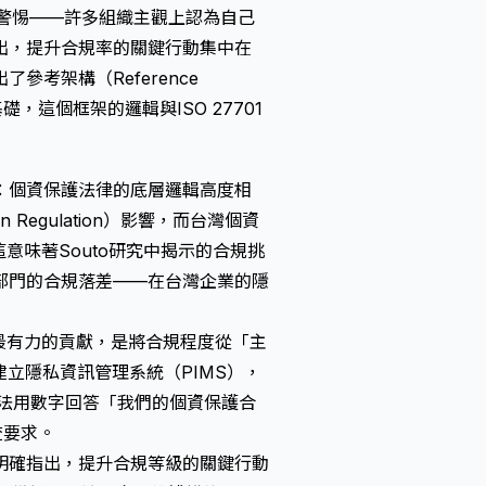
業警惕——許多組織主觀上認為自己
出，提升合規率的關鍵行動集中在
考架構（Reference
基礎，這個框架的邏輯與ISO 27701
：個資保護法律的底層邏輯高度相
on Regulation）影響，而台灣個資
意味著Souto研究中揭示的合規挑
部門的合規落差——在台灣企業的隱
究最有力的貢獻，是將合規程度從「主
建立隱私資訊管理系統（PIMS），
業若無法用數字回答「我們的個資保護合
查要求。
明確指出，提升合規等級的關鍵行動