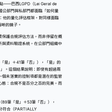
西LGPD（Lei Geral de
期，各國公部門與私部門都面臨「如何量
值：他的量化評估框架，對同樣面臨
清晰的鏡子。
資保護合規評估方法，而非停留在概
析與資料驗證系統，在公部門組織中
8筆「是」＋41筆「否」），「是」的
T）」。這個結果說明：即使有超過兩
一個未落實的控制項都是潛在的監管
心態：合規不是百分之百的完美，而
筆（89筆「是」＋53筆「否」），
符合（PARTIALLY