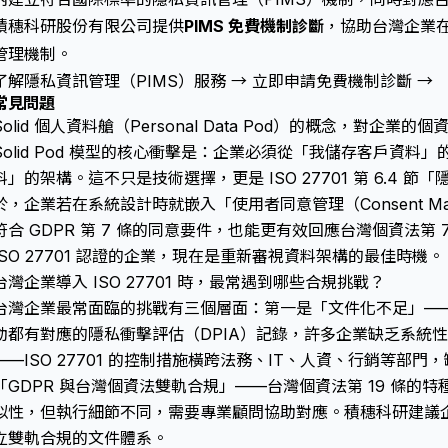
積穗科研股份有限公司提供
PIMS 免費機制診斷
，協助台灣企業在 9
管理機制。
了解隱私資訊管理（PIMS）服務 →
立即申請免費機制診斷 →
常見問題
Solid 個人資料艙（Personal Data Pod）的概念，對企
Solid Pod 模型的核心衝擊是：企業必須從「我儲存客戶資
料」的架構。這不只是技術選擇，更是 ISO 27701 第 6.4
於，企業若在系統設計時就嵌入「使用者同意管理（Consent Ma
符合 GDPR 第 7 條的同意要件，也能更有效回應台灣個資法第
ISO 27701 認證的企業，現在是重新審視資料架構的最佳時機。
台灣企業導入 ISO 27701 時，最常遇到哪些合規挑戰？
台灣企業最常面臨的挑戰有三個層面：第一是「文件化不足」——IS
動都有對應的隱私衝擊評估（DPIA）記錄，許多企業缺乏系統
——ISO 27701 的控制措施橫跨法務、IT、人資、行銷等部
「GDPR 與台灣個資法雙軌合規」——台灣個資法第 19 條的特種
似性，但執行細節不同，需要專業顧問協助對應。積穗科研建議企業以 
立雙軌合規的文件體系。