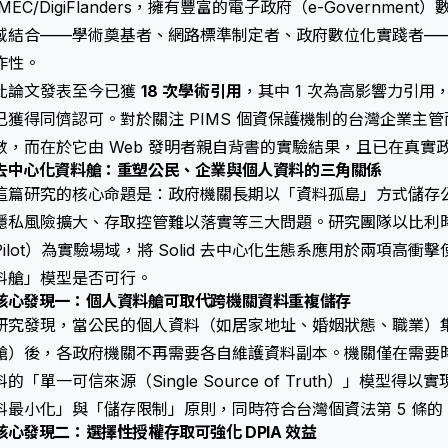
IMEC/DigiFlanders，擁有豐富的電子政府（e-Governm
域結合——學術奠基者、網路標準制定者、政府數位化實踐者—
作性。
此論文發表至今已獲
18 次學術引用
，其中 1 次為高影響力引
已獲得同儕認可。對於關注 PIMS 個資保護機制的台灣企業主
數，而在於它由 Web 發明者親自背書的實驗結果，且已在真實
去中心化資料艙：重塑公民、企業與個人資料的三角關係
這篇研究的核心命題是：政府機關長期以「資料孤島」方式儲存
隱私風險擴大、存取控管難以落實等三大問題。研究團隊以比利時法蘭德斯
Pilot）為實驗場域，將 Solid 去中心化生態系應用於兩項高
料艙」模型是否可行。
核心發現一：個人資料艙可取代跨機關資料重複儲存
研究發現，當公民的個人資料（如居家地址、婚姻狀態、職業）集中儲
艙）後，各政府機關不再需要各自維護資料副本。機關僅在需要
料的「單一可信來源（Single Source of Truth）」模型得以
料最小化」與「儲存限制」原則，同時符合台灣個資法第 5 條
核心發現二：選擇性授權存取可強化 DPIA 效益