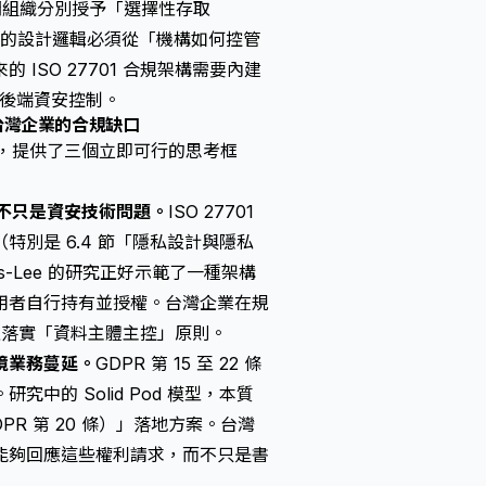
部門組織分別授予「選擇性存取
PIA）的設計邏輯必須從「機構如何控管
SO 27701 合規架構需要內建
僅靠後端資安控制。
台灣企業的合規缺口
建立，提供了三個立即可行的思考框
n）」不只是資安技術問題。
ISO 27701
別是 6.4 節「隱私設計與隱私
-Lee 的研究正好示範了一種架構
用者自行持有並授權。台灣企業在規
真正落實「資料主體主控」原則。
境業務蔓延。
GDPR 第 15 至 22 條
的 Solid Pod 模型，本質
，GDPR 第 20 條）」落地方案。台灣
能夠回應這些權利請求，而不只是書