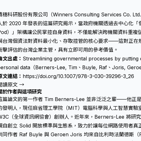
積穗科研股份有限公司（Winners Consulting Services Co. Lt
人於 2020 年發表的這篇研究揭示，當政府機關透過去中心化「個人資
Pod）」架構讓公民掌控自身資料，不僅能解決跨機關資料重複儲
與台灣個資法對資料最小化、存取控管的核心要求——這對正在規劃 IS
衝擊評估的台灣企業主管，具有立即可用的參考價值。
論文出處：
Streamlining governmental processes by putting ci
personal data（Berners-Lee, Tim、Buyle, Raf、Joris, Ge
原文連結：
https://doi.org/10.1007/978-3-030-39296-3_26
閱讀原文 →
關於作者與這項研究
這篇論文的第一作者 Tim Berners-Lee 並非泛泛之輩——他正是全
的發明人，現任麻省理工學院（MIT）電腦科學與人工智慧實驗室
W3C（全球資訊網協會）創辦人。近年來，Berners-Lee 
親自創立 Solid 開放標準與生態系，致力於讓每位網路使用者
共同作者 Raf Buyle 與 Geroen Joris 均來自比利時法蘭德斯