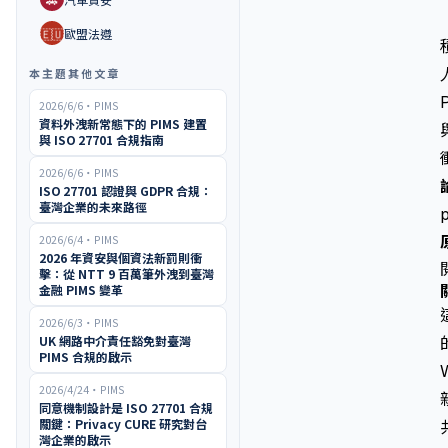
🇪🇺
歐盟法遵
本主題其他文章
2026/6/6
・
PIMS
資料外洩新常態下的 PIMS 建置
與 ISO 27701 合規指南
2026/6/6
・
PIMS
ISO 27701 認證與 GDPR 合規：
臺灣企業的未來路徑
2026/6/4
・
PIMS
2026 年資安與個資法新罰則衝
擊：從 NTT 9 百萬筆外洩到臺灣
金融 PIMS 變革
2026/6/3
・
PIMS
UK 網路中介責任豁免對臺灣
PIMS 合規的啟示
2026/4/24
・
PIMS
同意機制設計是 ISO 27701 合規
關鍵：Privacy CURE 研究對台
灣企業的啟示