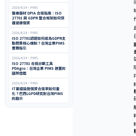
2026/4/24
・
PIMS
醫療器材 DPIA 合規指南：ISO
27701 與 GDPR 整合框架如何保
護健康個資
2026/4/24
・
PIMS
ISO 27701認證如何成為GDPR主
動問責核心機制？台灣企業PIMS
實務指引
2026/4/24
・
PIMS
ISO 27701 合規診斷工具
PDAgro：台灣企業 PIMS 建置的
國際借鑑
2026/4/24
・
PIMS
IT基礎設施個資合規率如何量
化？巴西LGPD研究對台灣PIMS
的啟示