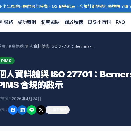
下半年風險回顧的最佳時機。Q3 即將結束，合規計劃的執行率達標了嗎
別服務
成功案例
洞察觀點
關於積穗
風險小百科
FAQ
首頁
›
洞察觀點
›
個人資料艙與 ISO 27701：Berners-Lee 研究對台灣 PIMS 合規的啟示
PIMS
個人資料艙與 ISO 27701：Berne
PIMS 合規的啟示
2026年4月24日
洞察發布
分享
：
複製連結