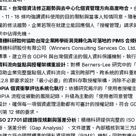
第三，台灣個資法修正趨勢與去中心化個資管理方向高度吻合。
5、11、18 條均強調資料使用的目的限制與當事人知情同意。隨著
攏的修法趨勢，企業若現在就建立能回應個人「授權管理」請求的 
求中佔得先機。
積穗科研如何協助台灣企業將學術洞見轉化為可落地的 PIMS 合規
積穗科研股份有限公司（Winners Consulting Services Co. L
標準，建立符合 GDPR 與台灣個資法的個人資料保護機制，執行 
資料流向盤點與授權架構重設計：
對標 Berners-Lee 研
協助企業完整盤點個人資料流向，識別跨部門、跨系統的資料重複儲存點
7.2.8 節要求設計「最小必要」的資料存取授權架構，消除不必
DPIA 個資衝擊評估系統化執行：
依據研究揭示的「使用者授權
DPIA 流程從被動的風險記錄，升級為主動的「使用者同意管理（Con
設計，確保每一項個資處理活動都有可審計的授權記錄，符合 GDP
則第 12 條的要求。
ISO 27701 認證路徑規劃與落差分析：
積穗科研提供完整的 ISO
斷、落差分析（Gap Analysis）、文件建置、內部稽核到第三
內建立符合國際標準的隱私資訊管理（PIMS）機制，同時對應