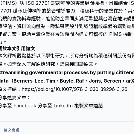
（PIMS）與 ISO 27701 認證輔導的專業顧問機構，具備結合 ISO
27701 隱私延伸標準的整合輔導能力。積穗科研的優勢在於：其
合規的實務輔導經驗，能協助企業同步滿足歐盟與台灣在地法規要求
擊評估、資料流向盤點、隱私聲明設計到認證稽核準備的端到端服
建置方案，協助台灣企業在最短時間內建立可稽核的 PIMS 機
力。
關於本文引用論文
本文評析觀點基於以下學術研究，所有分析均為積穗科研股份有
場。如需深入了解原始研究，請直接閱讀原文。
Streamlining governmental processes by putting citizens 
data（Berners-Lee, Tim、Buyle, Raf、Joris, Geroen，a
原文連結：
https://doi.org/10.1007/978-3-030-39296-3_26
分享這篇文章：
分享至 Facebook
分享至 LinkedIn
複製文章連結
論文出處