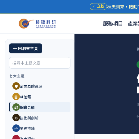
秋天到來，啟動
⚡
立秋
服務項目
產業
← 回洞察主頁
七大主題
🛡️
企業風險管理
🤖
AI 治理
🔐
個資合規
⚙️
技術與創新
🌱
業務持續
🚗
汽車資安