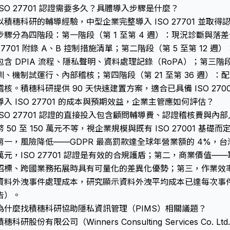
ISO 27701 認證需要多久？具體導入步驟是什麼？
以積穗科研的輔導經驗，中型企業完整導入 ISO 27701 並取得認
步驟分為四階段：第一階段（第 1 至第 4 週）：現況診斷與落差分析（
27701 附錄 A、B 控制措施清單；第二階段（第 5 至第 12
包含 DPIA 流程、隱私聲明、資料處理記錄（RoPA）；第三階段（
訓、機制試運行、內部稽核；第四階段（第 21 至第 36 週）：配合
稽核。積穗科研提供 90 天快速建置方案，適合已具備 ISO 270
導入 ISO 27701 的成本與預期效益，企業主管應如何評估？
ISO 27701 認證的直接投入包含顧問輔導費、認證稽核費與
幣 50 至 150 萬元不等，視企業規模與既有 ISO 27001 
第一，風險降低——GDPR 最高罰款達全球年營業額的 4%，台灣
萬元，ISO 27701 認證是有效的合規護盾；第二，商業價值——取得
招標、跨國業務拓展時具有可量化的差異化優勢；第三，作業效率—
資料外洩事件處理成本，研究顯示資料外洩平均成本已達每次事件 435
告）。
為什麼找積穗科研協助隱私資訊管理（PIMS）相關議題？
積穗科研股份有限公司（Winners Consulting Services Co