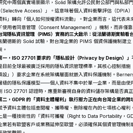
研究中兩個真實場景顯示，Solid 架構允許公民對公部門與私
（Selective Access）」。這意味著個人資料衝擊評估（D
資料」轉向「個人如何授權資料流動」。對企業而言，這代表未來的 I
「使用者同意管理（Consent Management）」機制，而非
台灣隱私資訊管理（PIMS）實務的三大啟示：從法蘭德斯實驗看
法蘭德斯的 Solid 試驗，對台灣企業的 PIMS 個資保護機制
架。
第一，ISO 27701 要求的「隱私設計（Privacy by Desig
是目前全球最被廣泛採用的隱私資訊管理標準，其核心控制措施（特
預設」）要求企業在系統架構層面就嵌入資料保護機制。Berners
層級的隱私保護模型——個人資料不集中於單一企業，而是由使
劃 ISO 27701 認證時，應重新審視自身的資料儲存架構是否
第二，GDPR 的「資料主體權利」執行壓力正在向台灣企業的跨
賦予資料主體包括查閱權、攜帶權、刪除權在內的七項核心權利。研究中
上是一種技術性的「資料可攜權（Right to Data Portability
企業若有歐盟客戶或業務延伸至歐盟，必須確保其個資管理機制
面政策聲明。