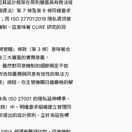
計，但其設計框架在原則層面具有跨法域
法）第 7 條及第 8 條同樣要求
SO 27701:2019 隱私資訊管
。這意味著 CURE 研究的洞
臂管轄」條款（第 3 條）意味著合
有三大層面的實務意義。
》雖然對同意機制的細節規定不如
後，對告知義務與同意有效性的執法力
意」按鈕，在主管機關日趨嚴格的解
標準作為 ISO 27001 的隱私延伸標準，
同意的紀錄）中，明確要求組織建立管理同
究所提出的設計原則，正好為這些標
 DPIA 個資衝擊評估時，同意機制