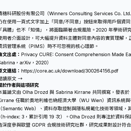
積穗科研股份有限公司（Winners Consulting Services C
仍在使用一頁式文字加上「同意/不同意」按鈕來取得用戶個資同意
「具體」也不「知情」，將面臨顯著合規風險。2020 年學術研究 Pr
使用者介面設計，可大幅提升資料主體對同意內容的實質理解，正是台灣
資訊管理系統（PIMS）時不可忽視的核心環節。
論文出處：
Privacy CURE: Consent Comprehension Made E
Sabrina，arXiv，2020）
原文連結：
https://core.ac.uk/download/300264156.pdf
閱讀原文 →
關於作者與這項研究
本篇論文由 Olha Drozd 與 Sabrina Kirrane 共同撰寫，發表於 
Kirrane 任職於奧地利維也納經濟大學（WU Wien）資訊系
（Semantic Web）、資料存取控制與隱私規範化技術等領
（h-index: 3，累計引用 19 次）。Olha Drozd 則專注
皆深度參與歐盟 GDPR 合規技術研究社群，研究成果對設計符合