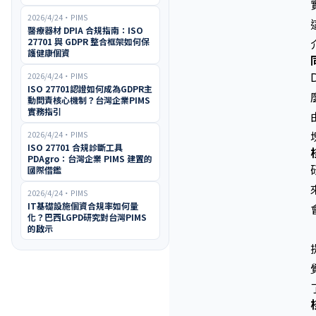
2026/4/24
・
PIMS
醫療器材 DPIA 合規指南：ISO
27701 與 GDPR 整合框架如何保
護健康個資
2026/4/24
・
PIMS
ISO 27701認證如何成為GDPR主
動問責核心機制？台灣企業PIMS
實務指引
2026/4/24
・
PIMS
ISO 27701 合規診斷工具
PDAgro：台灣企業 PIMS 建置的
國際借鑑
2026/4/24
・
PIMS
IT基礎設施個資合規率如何量
化？巴西LGPD研究對台灣PIMS
的啟示