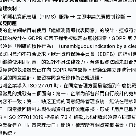
積穗科研股份有限公司提供
PIMS 免費機制診斷
，協助台灣企業在 9
管理機制。
了解隱私資訊管理（PIMS）服務 →
立即申請免費機制診斷 →
常見問題
我的企業網站目前使用「繼續瀏覽即代表同意」的設計，這樣符合 
這樣的設計在 GDPR 框架下通常被認定為無效同意。GDPR 第 7 
必須是「明確的積極行為」（unambiguous indication by a clea
默式同意均不符合要求。歐洲資料保護委員會（EDPB）的指引
「繼續使用即同意」的設計不具法律效力。台灣個資法雖未對此
委員會的執法趨勢正在向 GDPR 精神靠攏。建議企業立即進行
撤回的同意設計，並留存同意紀錄作為合規憑證。
台灣企業導入 ISO 27701 時，在同意管理方面最常遇到什麼挑
最常見的挑戰有三個面向：第一，企業內部各部門自行設計的蒐
內容不一致；第二，缺乏正式的同意紀錄管理系統，無法在稽核
三，同意撤回機制未與後端資料處理流程串接，形成「用戶已撤
險。ISO 27701:2019 標準的 7.3.4 條款要求組織必須
企業從建立「同意管理清冊」開始，梳理所有個資蒐集場景，再
錄系統。