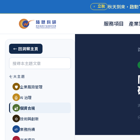
秋天到來，啟動
⚡
立秋
服務項目
產業
← 回洞察主頁
七大主題
🛡️
企業風險管理
🤖
AI 治理
🔐
個資合規
⚙️
技術與創新
🌱
業務持續
🚗
汽車資安