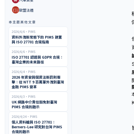
🇪🇺
歐盟法遵
本主題其他文章
2026/6/6
・
PIMS
資料外洩新常態下的 PIMS 建置
與 ISO 27701 合規指南
2026/6/6
・
PIMS
ISO 27701 認證與 GDPR 合規：
臺灣企業的未來路徑
2026/6/4
・
PIMS
2026 年資安與個資法新罰則衝
擊：從 NTT 9 百萬筆外洩到臺灣
金融 PIMS 變革
2026/6/3
・
PIMS
UK 網路中介責任豁免對臺灣
PIMS 合規的啟示
2026/4/24
・
PIMS
個人資料艙與 ISO 27701：
Berners-Lee 研究對台灣 PIMS
合規的啟示