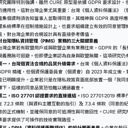
研究團隊特別強調，雖然 CURE 原型是依據 GDPR 要求設
的適用性。這對台灣企業尤其重要：台灣《個人資料保護法》（個資
蒐集個資時須告知當事人並取得同意，其精神與 GDPR 高度呼應；而 I
理系統標準在控制措施設計上，也要求組織建立有效的同意管理機制
見，對台灣企業的合規設計具有直接參考價值。
對台灣隱私資訊管理（PIMS）實務的三大關鍵意義
台灣企業若有歐盟用戶或與歐盟企業有業務往來，GDPR 的「長
規義務無可迴避。但即便企業認為自身與歐盟無關，這項研究仍
第一，台灣個資法合規的品質升級需求。
台灣《個人資料保護法
GDPR 精確，但個資保護委員會（個資會）自 2023 年成立
度已明顯提升。企業若只是在隱私政策頁面底部放置一個「我同
釋下，這樣的同意品質恐怕難以通過審查。
第二，ISO 27701 認證要求的直接連結。
ISO 27701:2019 
在 7.2.3 條款（與資料主體互動的指引）及 7.3.4 條款（
意的正式機制，並確保同意的可追溯性與可撤回性。CURE 研
準要求提供了可操作的技術實現路徑。
第三，DPIA（資料保護衝擊評估）的設計層面考量。
企業在執行