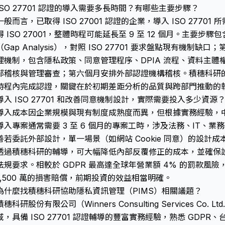
ISO 27701 認證的導入需要多長時間？有哪些主要步驟？
一般而言，已取得 ISO 27001 認證的企業，導入 ISO 27701
得 ISO 27001，整體時程可能延長至 9 至 12 個月。主要
（Gap Analysis），對照 ISO 27701 要求盤點現有機
理機制，包含隱私政策、同意管理程序、DPIA 流程、資料主
部稽核與管理審查；第六個月安排外部認證機構稽核。積穗科研
時程內完成認證，關鍵在於初期差距分析的品質與跨部門推動的
導入 ISO 27701 和改善同意機制設計，實際需要投入多少資源
導入成本因企業規模與現有制度成熟度而異，但根據實務經驗，中型企
導入專案通常需要 3 至 6 個月的專案工時，涉及法務、IT、
善若委託外部設計，單一場景（如網站 Cookie 同意）的設計成本
透過積穗科研的輔導，可大幅降低內部反覆修正的成本，並確保設計符合 
法規要求。相較於 GDPR 最高達全球年營業額 4% 的罰款風
1,500 萬的損害賠償，前期投資的效益相當明確。
為什麼找積穗科研協助隱私資訊管理（PIMS）相關議題？
積穗科研股份有限公司（Winners Consulting Services Co
域，具備 ISO 27701 認證輔導的豐富實務經驗，熟悉 GDPR、台灣個