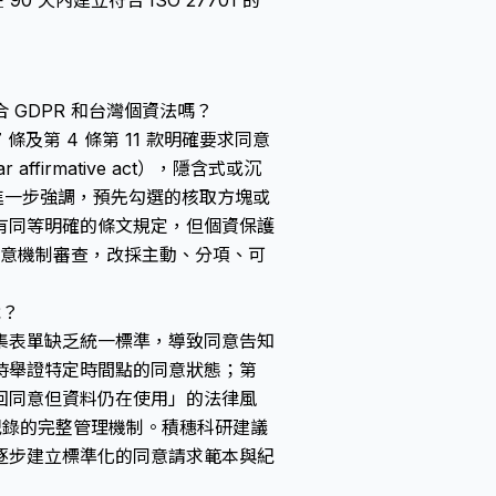
0 天內建立符合 ISO 27701 的
GDPR 和台灣個資法嗎？
條及第 4 條第 11 款明確要求同意
r affirmative act），隱含式或沉
進一步強調，預先勾選的核取方塊或
有同等明確的條文規定，但個資保護
同意機制審查，改採主動、分項、可
戰？
集表單缺乏統一標準，導致同意告知
時舉證特定時間點的同意狀態；第
回同意但資料仍在使用」的法律風
建立同意紀錄的完整管理機制。積穗科研建議
逐步建立標準化的同意請求範本與紀