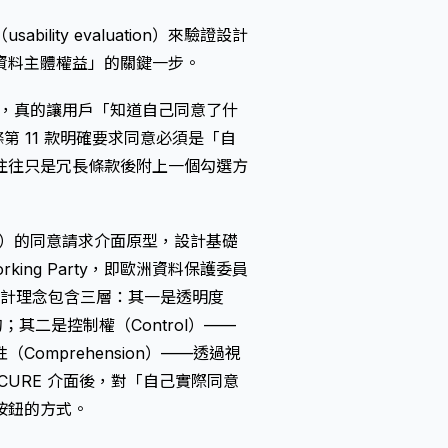
ity evaluation）來驗證設計
資料主體權益」的關鍵一步。
得方式，真的讓用戶「知道自己同意了什
條第 11 款明確要求同意必須是「自
往往只是冗長條款後附上一個勾選方
Erface）的同意請求介面原型，設計基礎
orking Party，即歐洲資料保護委員
心設計理念包含三層：其一是透明度
；其二是控制權（Control）——
mprehension）——透過視
URE 介面後，對「自己實際同意
按鈕的方式。