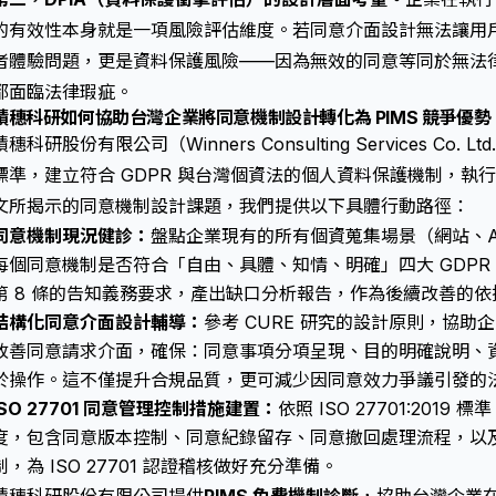
的有效性本身就是一項風險評估維度。若同意介面設計無法讓用
者體驗問題，更是資料保護風險——因為無效的同意等同於無法
都面臨法律瑕疵。
積穗科研如何協助台灣企業將同意機制設計轉化為 PIMS 競爭優勢
積穗科研股份有限公司（Winners Consulting Services Co. L
標準，建立符合 GDPR 與台灣個資法的個人資料保護機制，執行 
文所揭示的同意機制設計課題，我們提供以下具體行動路徑：
同意機制現況健診：
盤點企業現有的所有個資蒐集場景（網站、A
每個同意機制是否符合「自由、具體、知情、明確」四大 GDPR 
第 8 條的告知義務要求，產出缺口分析報告，作為後續改善的依
結構化同意介面設計輔導：
參考 CURE 研究的設計原則，協
改善同意請求介面，確保：同意事項分項呈現、目的明確說明、
於操作。這不僅提升合規品質，更可減少因同意效力爭議引發的
ISO 27701 同意管理控制措施建置：
依照 ISO 27701:201
度，包含同意版本控制、同意紀錄留存、同意撤回處理流程，以
制，為 ISO 27701 認證稽核做好充分準備。