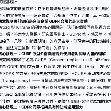
實證基礎。
這篇論文的價值在於：它不僅是法規詮釋，更是透過可用性測試（usabil
介入的實際效果——這正是從「合規紙面作業」走向「真正保護
同意機制設計缺陷是台灣企業 GDPR 合規的最大盲點
Drozd 與 Kirrane 的研究核心問題是：現行的個資同意取
麼」嗎？答案令人警惕。研究團隊指出，GDPR 第 7 條及第 4 
由給予、具體、知情且明確」的意思表示，但現實中的同意機制
塊，無法真正達到「知情同意」的標準。
核心發現一：CURE 原型介面顯著提升使用者對同意內容的理解
研究團隊開發了名為 CURE（Consent reqUest useR int
來自 GDPR 的明文要求，以及第 29 條工作小組（Article 29 W
會 EDPB 的前身）對這些要求的詮釋指引。CURE 原型的核
（Transparency）——清楚呈現哪些資料被蒐集、用於何種目的
提供客製化選項，讓使用者可以分項選擇同意範圍；其三是理解性（Co
覺化設計降低資訊複雜度。可用性評估結果顯示，受試者在使用 C
了什麼」的理解程度有具體改善，遠優於傳統純文字條款加同意
核心發現二：GDPR 同意框架具有跨法域適用潛力