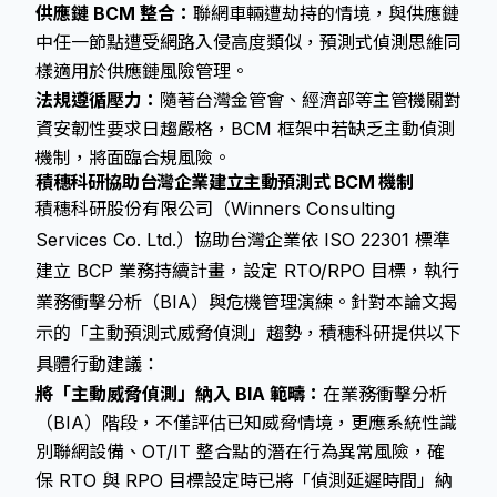
供應鏈 BCM 整合：
聯網車輛遭劫持的情境，與供應鏈
中任一節點遭受網路入侵高度類似，預測式偵測思維同
樣適用於供應鏈風險管理。
法規遵循壓力：
隨著台灣金管會、經濟部等主管機關對
資安韌性要求日趨嚴格，BCM 框架中若缺乏主動偵測
機制，將面臨合規風險。
積穗科研協助台灣企業建立主動預測式 BCM 機制
積穗科研股份有限公司（Winners Consulting
Services Co. Ltd.）協助台灣企業依 ISO 22301 標準
建立 BCP 業務持續計畫，設定 RTO/RPO 目標，執行
業務衝擊分析（BIA）與危機管理演練。針對本論文揭
示的「主動預測式威脅偵測」趨勢，積穗科研提供以下
具體行動建議：
將「主動威脅偵測」納入 BIA 範疇：
在業務衝擊分析
（BIA）階段，不僅評估已知威脅情境，更應系統性識
別聯網設備、OT/IT 整合點的潛在行為異常風險，確
保 RTO 與 RPO 目標設定時已將「偵測延遲時間」納