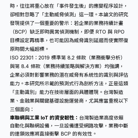
時，往往將重心放在「事件發生後」的應變程序設計，
卻相對忽略了「主動威脅偵測」這一環。本論文的研究
發現提供了一個重要的警示：若企業的業務持續計畫
（BCP）缺乏即時異常偵測機制，即便 RTO 與 RPO
目標設定再精準，也可能因為威脅識別延遲而使實際復
原時間大幅超標。
ISO 22301：2019 標準第 8.2 條款（業務衝擊分析）
與第 8.4 條款（業務持續策略與解決方案）均強調，
企業必須對影響業務的潛在威脅有系統性的識別與評估
能力。本研究所示範的預測式行為剖析方法，正是這類
「主動識別」能力在技術層面的具體體現。台灣製造
業、金融業與關鍵基礎設施運營商，尤其應當重視以下
三個面向：
車聯網與工業 IoT 的資安韌性：
台灣製造業高度依賴
自動化與聯網設備，一旦設備遭受網路攻擊，業務中斷
的連鎖效應將直接衝擊 BCP 的有效性。