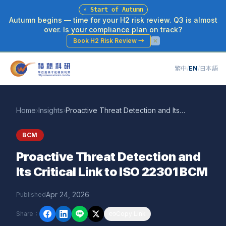
⚡
Start of Autumn
Autumn begins — time for your H2 risk review. Q3 is almost
over. Is your compliance plan on track?
Book H2 Risk Review
→
繁中
/
EN
/
日本語
Home
›
Insights
›
Proactive Threat Detection and Its Critical Link to ISO 22301 BCM
BCM
Proactive Threat Detection and
Its Critical Link to ISO 22301 BCM
Apr 24, 2026
Published
Share
：
Copy Link