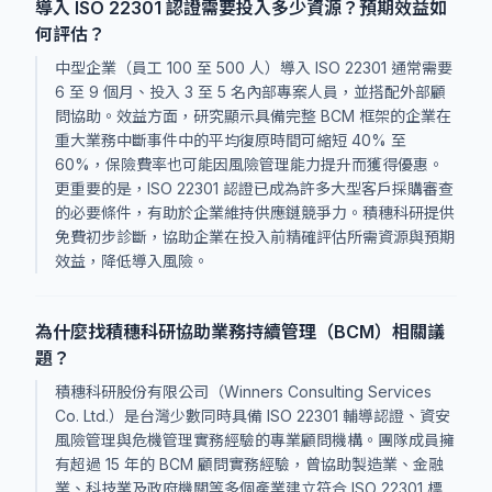
導入 ISO 22301 認證需要投入多少資源？預期效益如
何評估？
中型企業（員工 100 至 500 人）導入 ISO 22301 通常需要
6 至 9 個月、投入 3 至 5 名內部專案人員，並搭配外部顧
問協助。效益方面，研究顯示具備完整 BCM 框架的企業在
重大業務中斷事件中的平均復原時間可縮短 40% 至
60%，保險費率也可能因風險管理能力提升而獲得優惠。
更重要的是，ISO 22301 認證已成為許多大型客戶採購審查
的必要條件，有助於企業維持供應鏈競爭力。積穗科研提供
免費初步診斷，協助企業在投入前精確評估所需資源與預期
效益，降低導入風險。
為什麼找積穗科研協助業務持續管理（BCM）相關議
題？
積穗科研股份有限公司（Winners Consulting Services
Co. Ltd.）是台灣少數同時具備 ISO 22301 輔導認證、資安
風險管理與危機管理實務經驗的專業顧問機構。團隊成員擁
有超過 15 年的 BCM 顧問實務經驗，曾協助製造業、金融
業、科技業及政府機關等多個產業建立符合 ISO 22301 標