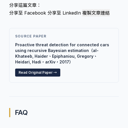
分享這篇文章：
分享至 Facebook
分享至 LinkedIn
複製文章連結
SOURCE PAPER
Proactive threat detection for connected cars
using recursive Bayesian estimation（al-
Khateeb, Haider、Epiphaniou, Gregory、
Heidari, Hadi，arXiv，2017）
Read Original Paper →
FAQ