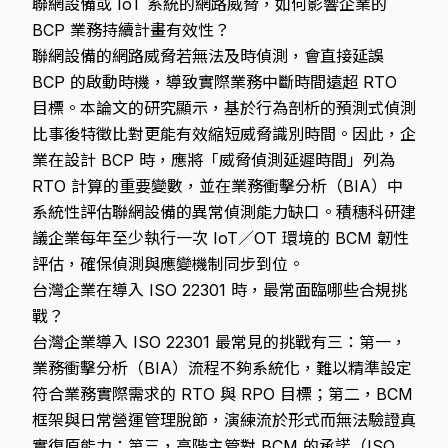
聯網設備或 IoT 系統的網路威脅，如何影響企業的
BCP 業務持續計畫有效性？
聯網設備的網路威脅若無法及時偵測，會直接延誤
BCP 的啟動時機，導致實際業務中斷時間遠超 RTO
目標。本論文的研究顯示，基於行為剖析的預測式偵測
比事後特徵比對更能有效縮短威脅識別時間。因此，企
業在設計 BCP 時，應將「威脅偵測延遲時間」列為
RTO 計算的重要變數，並在業務衝擊分析（BIA）中
系統性評估聯網設備的異常偵測能力缺口。積穗科研建
議企業每年至少執行一次 IoT／OT 環境的 BCM 韌性
評估，確保偵測與應變機制同步到位。
台灣企業在導入 ISO 22301 時，最常面臨哪些合規挑
戰？
台灣企業導入 ISO 22301 最常見的挑戰有三：第一，
業務衝擊分析（BIA）流程不夠系統化，難以精準設定
符合業務實際需求的 RTO 與 RPO 目標；第二，BCM
框架與日常營運管理脫節，演練流於形式而無法驗證真
實復原能力；第三，高階主管對 BCM 的承諾（ISO