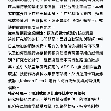
域具備持續的學術參考價值。對於台灣企業而言，本研
究的重要性不在於車輛本身，而在於其所示範的「預測
式威脅偵測」思維模式，這正是現代 BCM 框架不可或
缺的前瞻性風險管理能力。
從車聯網到企業韌性：預測式異常偵測的核心洞見
這篇研究解答的核心問題是：面對自動駕駛與聯網車輛
日益增加的網路威脅，現有的事後偵測機制為何不足，
以及如何透過行為剖析與預測建模實現更早期的威脅識
別？研究者設計了一組模擬聯網車輛行駛路徑的數據
集，並引入航空業廣泛使用的 ADS-B（自動相關監視
廣播）技術作為資料收集參考架構，然後運用卡爾曼濾
波器（Kalman Filter）進行即時行為預測與異常偵測
模擬。
核心發現一：預測式偵測比事後比對更具優勢
研究模擬結果顯示，基於貝葉斯遞迴估計的預測模型，
能夠在車輛實際遭受攻擊（如路徑劫持、指令控制截