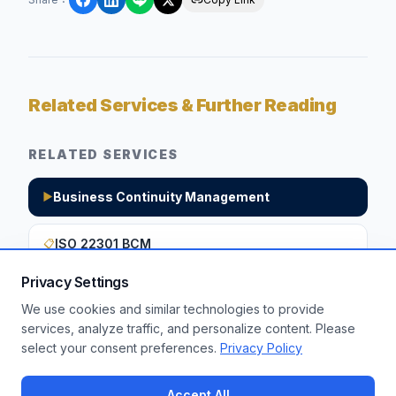
Related Services & Further Reading
RELATED SERVICES
Business Continuity Management
▶
ISO 22301 BCM
📋
Privacy Settings
We use cookies and similar technologies to provide
Want to apply these insights to your
services, analyze traffic, and personalize content. Please
select your consent preferences.
Privacy Policy
enterprise?
Get a Free Assessment
Accept All