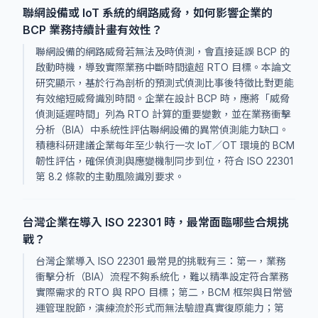
聯網設備或 IoT 系統的網路威脅，如何影響企業的
BCP 業務持續計畫有效性？
聯網設備的網路威脅若無法及時偵測，會直接延誤 BCP 的
啟動時機，導致實際業務中斷時間遠超 RTO 目標。本論文
研究顯示，基於行為剖析的預測式偵測比事後特徵比對更能
有效縮短威脅識別時間。企業在設計 BCP 時，應將「威脅
偵測延遲時間」列為 RTO 計算的重要變數，並在業務衝擊
分析（BIA）中系統性評估聯網設備的異常偵測能力缺口。
積穗科研建議企業每年至少執行一次 IoT／OT 環境的 BCM
韌性評估，確保偵測與應變機制同步到位，符合 ISO 22301
第 8.2 條款的主動風險識別要求。
台灣企業在導入 ISO 22301 時，最常面臨哪些合規挑
戰？
台灣企業導入 ISO 22301 最常見的挑戰有三：第一，業務
衝擊分析（BIA）流程不夠系統化，難以精準設定符合業務
實際需求的 RTO 與 RPO 目標；第二，BCM 框架與日常營
運管理脫節，演練流於形式而無法驗證真實復原能力；第