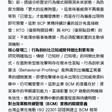
取）前，透過分析歷史行為模式與預測未來狀態，為防
禦方開啟「更大的反應時窗」。這意味著威脅不再需要
等到「已發生」才能觸發應對，而是在行為偏差出現時
即可預警。這對 BCP 業務持續計畫的設計有直接啟
發：RTO（復原時間目標）與 RPO（復原點目標）的
設定，不能僅依賴事後應變，而必須配備前置的主動偵
測機制。
核心發現二：行為剖析比已知威脅特徵比對更有效
研究明確指出，傳統「已知好 / 已知壞」的特徵比對模
式，在面對新型態攻擊時存在根本性盲點。行為剖析演
算法（Behavioral Profiling）能夠識別出偏離正常基
準的細微異常，即便攻擊樣本從未出現在已知威脅資料
庫中，仍可觸發警示。這對企業 BCM 的意義在於：資
安事件的早期識別能力，直接影響 BCP 啟動的時機與
有效性，進而決定業務中斷的嚴重程度與持續時間。
對台灣業務持續管理（BCM）實務的關鍵意義
台灣企業在推動 ISO 22301 認證與建立 BCM 框架