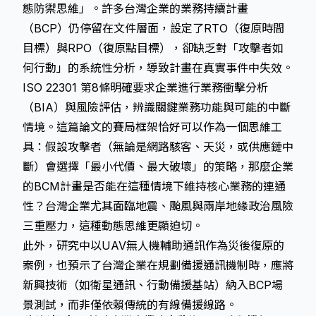
態防禦思維」。許多台灣企業的業務持續計畫
（BCP）仍停留在文件層面，設定了RTO（復原時間
目標）與RPO（復原點目標），卻缺乏對「攻擊者如
何行動」的系統性分析，導致計畫在真實事件中失效。
ISO 22301 第8條明確要求企業進行業務衝擊分析
（BIA）與風險評估，辨識關鍵業務功能與可能的中斷
情境。這篇論文的賽局框架恰好可以作為一個思維工
具：假設攻擊者（無論是網路駭客、天災，或供應鏈中
斷）會選擇「最小代價、最大破壞」的策略，那麼企業
的BCM計畫是否能在這種情境下維持核心業務的連通
性？台灣企業尤其面臨地震、颱風與兩岸地緣政治風險
三重壓力，這種動態思維更顯迫切。
此外，研究中以UAV無人機輔助通訊作為災後復原的
案例，也預示了台灣企業在規劃備援通訊機制時，應將
新興技術（如衛星通訊、行動備援基站）納入BCP場
景測試，而非僅依賴傳統的有線備援線路。