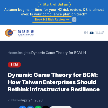
⚡
Start of Autumn
Autumn begins — time for your H2 risk review. Q3 is almost
over. Is your compliance plan on track?
Book H2 Risk Review
→
繁中
/
EN
/
日本語
Home
›
Insights
›
Dynamic Game Theory for BCM: How Taiwan Enterprises Should Rethink Infrastructure Resilience
BCM
Dynamic Game Theory for BCM:
How Taiwan Enterprises Should
Rethink Infrastructure Resilience
Apr 24, 2026
Published