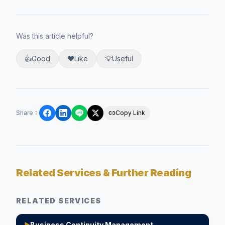
Was this article helpful?
👍
Good
❤️
Like
💡
Useful
Share
：
Copy Link
Related Services & Further Reading
RELATED SERVICES
Business Continuity Management
▶