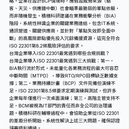
略。企業在設計BCP情境時，應假設威脅來源（駭
客、天災、供應鏈中斷）也會瞄準最脆弱的單點依賴，
而非隨機發生。積穗科研建議在業務衝擊分析（BIA）
階段，系統性辨識企業的關鍵業務連結，包含IT系統、
通訊管道、關鍵供應商，並針對「單點失效即全面中
斷」的高風險節點優先投入冗餘備援資源，這完全符合
ISO 22301第8.2條風險評估的要求。
台灣企業導入ISO 22301最常遇到哪些合規挑戰？
台灣企業導入ISO 22301最常遇到三大挑戰：第一，
BIA執行流於形式，未能量化各業務流程的最大可容忍
中斷時間（MTPD），導致RTO/RPO目標缺乏數據支
撐；第二，業務持續計畫（BCP）文件完備但演練不
足，ISO 22301第8.5條要求定期演練與測試，但許多
企業每年僅進行一次桌面演練；第三，高階主管支持不
足，BCM被視為IT部門的責任而非全公司的治理議
題。積穗科研在輔導過程中，會協助企業從ISO 22301
的差距分析開始，系統性解決上述三大問題，確保認證
評審順利通過。