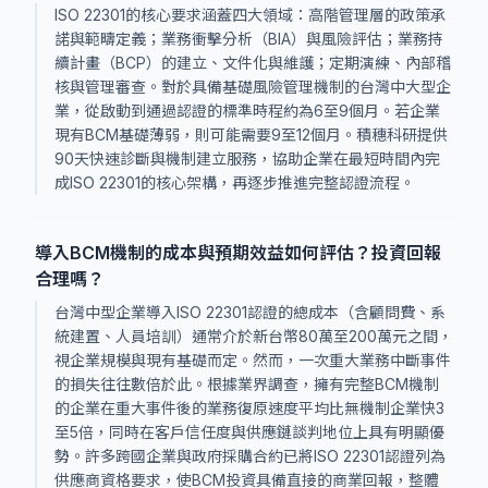
ISO 22301的核心要求涵蓋四大領域：高階管理層的政策承
諾與範疇定義；業務衝擊分析（BIA）與風險評估；業務持
續計畫（BCP）的建立、文件化與維護；定期演練、內部稽
核與管理審查。對於具備基礎風險管理機制的台灣中大型企
業，從啟動到通過認證的標準時程約為6至9個月。若企業
現有BCM基礎薄弱，則可能需要9至12個月。積穗科研提供
90天快速診斷與機制建立服務，協助企業在最短時間內完
成ISO 22301的核心架構，再逐步推進完整認證流程。
導入BCM機制的成本與預期效益如何評估？投資回報
合理嗎？
台灣中型企業導入ISO 22301認證的總成本（含顧問費、系
統建置、人員培訓）通常介於新台幣80萬至200萬元之間，
視企業規模與現有基礎而定。然而，一次重大業務中斷事件
的損失往往數倍於此。根據業界調查，擁有完整BCM機制
的企業在重大事件後的業務復原速度平均比無機制企業快3
至5倍，同時在客戶信任度與供應鏈談判地位上具有明顯優
勢。許多跨國企業與政府採購合約已將ISO 22301認證列為
供應商資格要求，使BCM投資具備直接的商業回報，整體