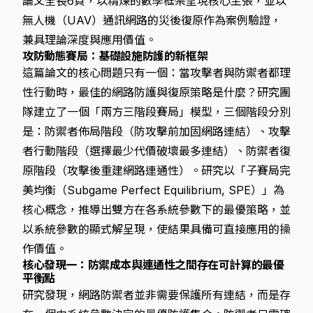
論文全長6頁，以精煉的數學框架呈現核心主張，並以
無人機（UAV）通訊網路的災後復原作為案例驗證，
兼具理論深度與應用價值。
攻防動態賽局：基礎設施防護的新框架
這篇論文的核心問題只有一個：當攻擊者與防禦者都理
性行動時，最佳的網路防護與復原策略是什麼？研究團
隊建立了一個「兩方三階段賽局」模型，三個階段分別
是：防禦者佈局階段（防攻擊前加固網路連結）、攻擊
者行動階段（選擇最少代價破壞最多連結）、防禦者復
原階段（攻擊後重建網路連通性）。研究以「子賽局完
美均衡（Subgame Perfect Equilibrium, SPE）」為
核心概念，推導出雙方在各系統參數下的最優策略，並
以系統參數的顯式解呈現，使結果具備可直接應用的操
作價值。
核心發現一：防禦成本與連通性之間存在可計算的最優
平衡點
研究發現，網路防禦者並非需要保護所有連結，而是存