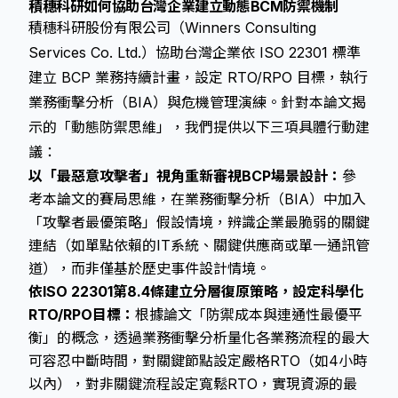
積穗科研如何協助台灣企業建立動態BCM防禦機制
積穗科研股份有限公司（Winners Consulting
Services Co. Ltd.）協助台灣企業依 ISO 22301 標準
建立 BCP 業務持續計畫，設定 RTO/RPO 目標，執行
業務衝擊分析（BIA）與危機管理演練。針對本論文揭
示的「動態防禦思維」，我們提供以下三項具體行動建
議：
以「最惡意攻擊者」視角重新審視BCP場景設計：
參
考本論文的賽局思維，在業務衝擊分析（BIA）中加入
「攻擊者最優策略」假設情境，辨識企業最脆弱的關鍵
連結（如單點依賴的IT系統、關鍵供應商或單一通訊管
道），而非僅基於歷史事件設計情境。
依ISO 22301第8.4條建立分層復原策略，設定科學化
RTO/RPO目標：
根據論文「防禦成本與連通性最優平
衡」的概念，透過業務衝擊分析量化各業務流程的最大
可容忍中斷時間，對關鍵節點設定嚴格RTO（如4小時
以內），對非關鍵流程設定寬鬆RTO，實現資源的最