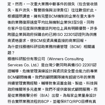
定。然而，一次重大業務中斷事件的損失（包含營收損
失、客戶流失、聲譽損傷與法律責任）往往數倍於此。
根據國際調查，擁有完整BCM機制的企業在重大事件
後的業務復原速度平均比無機制企業快3至5倍，同時
在客戶信任度與供應鏈談判地位上具有明顯優勢。許多
跨國企業與政府採購合約已將ISO 22301認證列為供應
商資格要求，使BCM投資具備直接的商業回報。
為什麼找積穗科研協助業務持續管理（BCM）相關議
題？
積穗科研股份有限公司（Winners Consulting
Services Co. Ltd.）是台灣少數同時具備ISO 22301認
證輔導、危機管理演練設計與資訊安全整合能力的專業
BCM顧問機構。我們的顧問團隊擁有超過15年的業務
持續管理實務經驗，輔導對象涵蓋金融、製造、科技與
政府機關等多元產業。我們不提供套裝式顧問服務，而
是從業務衝擊分析（BIA）出發，為每家企業量身設計
符合實際業務流程的BCP，並確保RTO/RPO目標有真