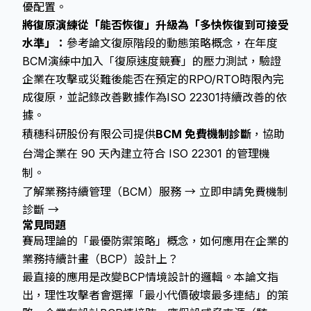
優配置。
將復原演練從「能否恢復」升級為「多快恢復到可接受
水準」：
參考論文復原階段的動態策略概念，在年度
BCM演練中加入「復原速度競賽」的壓力測試，驗證
企業在攻擊或災難後能否在預定的RPO/RTO時限內完
成復原，並記錄改善數據作為ISO 22301持續改善的依
據。
積穗科研股份有限公司提供
BCM 免費機制診斷
，協助
台灣企業在 90 天內建立符合 ISO 22301 的管理機
制。
了解業務持續管理（BCM）服務 →
立即申請免費機制
診斷 →
常見問題
賽局理論的「最優防禦策略」概念，如何應用在企業的
業務持續計畫（BCP）設計上？
最直接的應用是改變BCP情境設計的邏輯。本論文指
出，理性攻擊者會選擇「最小代價破壞最多連結」的策