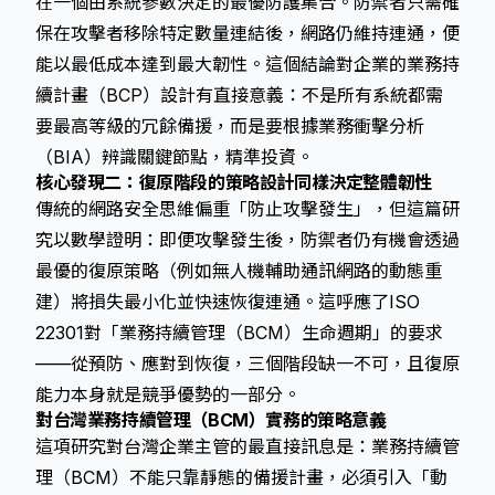
在一個由系統參數決定的最優防護集合。防禦者只需確
保在攻擊者移除特定數量連結後，網路仍維持連通，便
能以最低成本達到最大韌性。這個結論對企業的業務持
續計畫（BCP）設計有直接意義：不是所有系統都需
要最高等級的冗餘備援，而是要根據業務衝擊分析
（BIA）辨識關鍵節點，精準投資。
核心發現二：復原階段的策略設計同樣決定整體韌性
傳統的網路安全思維偏重「防止攻擊發生」，但這篇研
究以數學證明：即便攻擊發生後，防禦者仍有機會透過
最優的復原策略（例如無人機輔助通訊網路的動態重
建）將損失最小化並快速恢復連通。這呼應了ISO
22301對「業務持續管理（BCM）生命週期」的要求
——從預防、應對到恢復，三個階段缺一不可，且復原
能力本身就是競爭優勢的一部分。
對台灣業務持續管理（BCM）實務的策略意義
這項研究對台灣企業主管的最直接訊息是：業務持續管
理（BCM）不能只靠靜態的備援計畫，必須引入「動