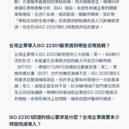
斷）也會瞄準最脆弱的單點依賴，而非隨機發生。積穗科研
建議在業務衝擊分析（BIA）階段，系統性辨識企業的關鍵
業務連結，包含IT系統、通訊管道、關鍵供應商，並針對
「單點失效即全面中斷」的高風險節點優先投入冗餘備援資
源，完全符合ISO 22301第8.2條風險評估的要求。
台灣企業導入ISO 22301最常遇到哪些合規挑戰？
台灣企業導入ISO 22301最常遇到三大挑戰：第一，BIA執行
流於形式，未能量化各業務流程的最大可容忍中斷時間
（MTPD），導致RTO/RPO目標缺乏數據支撐；第二，業
務持續計畫（BCP）文件完備但演練不足，ISO 22301第8.5
條要求定期演練與測試，但許多企業每年僅進行一次桌面演
練；第三，高階主管支持不足，BCM被視為IT部門責任而非
全公司治理議題。積穗科研會協助企業從ISO 22301差距分
析開始，系統性解決上述問題，確保認證評審順利通過。
ISO 22301認證的核心要求是什麼？台灣企業需要多少
時間完成導入？