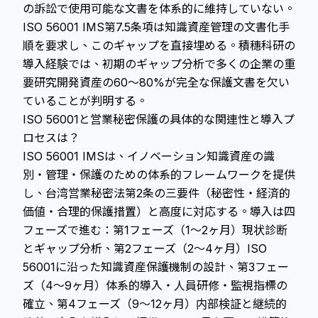
の訴訟で使用可能な文書を体系的に維持していない。
ISO 56001 IMS第7.5条項は知識資産管理の文書化手
順を要求し、このギャップを直接埋める。積穗科研の
導入経験では、初期のギャップ分析で多くの企業の重
要研究開発資産の60〜80%が完全な保護文書を欠い
ていることが判明する。
ISO 56001と営業秘密保護の具体的な関連性と導入プ
ロセスは？
ISO 56001 IMSは、イノベーション知識資産の識
別・管理・保護のための体系的フレームワークを提供
し、台湾営業秘密法第2条の三要件（秘密性・経済的
価値・合理的保護措置）と高度に対応する。導入は四
フェーズで進む：第1フェーズ（1〜2ヶ月）現状診断
とギャップ分析、第2フェーズ（2〜4ヶ月）ISO
56001に沿った知識資産保護機制の設計、第3フェー
ズ（4〜9ヶ月）体系的導入・人員研修・監視指標の
確立、第4フェーズ（9〜12ヶ月）内部検証と継続的