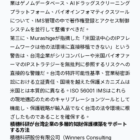
業はゲノムデータベース、AIドラッグスクリーニング
プラットフォーム、バイオインフォマティクスツール
について、IMS管理の中で著作権登録とアクセス制御
システムを並行して整備すべきだ。
第三に、Murashigeが指摘した「米国法中心のIPフレ
ームワークは他の法環境に直接移植できない」という
警告は、台湾企業がシリコンバレーや米国バイオファ
ーマのIPストラテジーを無批判に参照するリスクへの
直接的な警鐘だ。台湾の特許可能性基準、営業秘密訴
訟における立証責任、国境を越えた保護メカニズムは
米国とは本質的に異なる。ISO 56001 IMSはこれら
の現地適応のためのキャリブレーションツールとして
機能し、保護戦略が輸入品でなく台湾の法令環境に根
ざしたものであることを確保する。
積穗科研が台湾企業の多層的知財保護構築をサポート
する方法
積穗科研股份有限公司（Winners Consulting