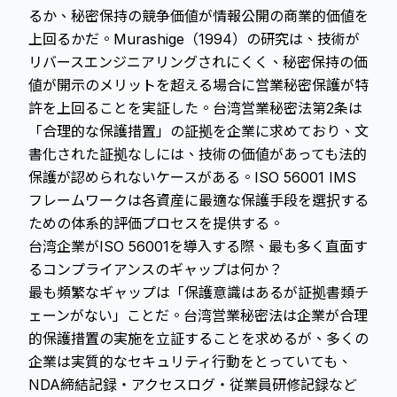
るか、秘密保持の競争価値が情報公開の商業的価値を
上回るかだ。Murashige（1994）の研究は、技術が
リバースエンジニアリングされにくく、秘密保持の価
値が開示のメリットを超える場合に営業秘密保護が特
許を上回ることを実証した。台湾営業秘密法第2条は
「合理的な保護措置」の証拠を企業に求めており、文
書化された証拠なしには、技術の価値があっても法的
保護が認められないケースがある。ISO 56001 IMS
フレームワークは各資産に最適な保護手段を選択する
ための体系的評価プロセスを提供する。
台湾企業がISO 56001を導入する際、最も多く直面す
るコンプライアンスのギャップは何か？
最も頻繁なギャップは「保護意識はあるが証拠書類チ
ェーンがない」ことだ。台湾営業秘密法は企業が合理
的保護措置の実施を立証することを求めるが、多くの
企業は実質的なセキュリティ行動をとっていても、
NDA締結記録・アクセスログ・従業員研修記録など