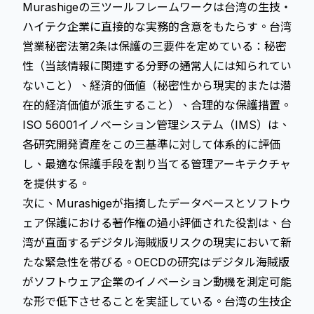
Murashigeの三ツールフレームワークは台湾の生技・
ハイテク企業に直接的な実務的含意をもたらす。台湾
営業秘密法第2条は保護の三要件を定めている：秘密
性（当該情報に関連する分野の通常人には知られてい
ないこと）、経済的価値（秘密性から現実的または潜
在的経済価値が派生すること）、合理的な保護措置。
ISO 56001イノベーション管理システム（IMS）は、
各研究開発資産をこの三基準に対して体系的に評価
し、最適な保護手段を割り当てる管理アーキテクチャ
を提供する。
次に、Murashigeが指摘したデータベースとソフトウ
ェア保護における著作権の過小評価された役割は、台
湾が直面するデジタル海賊版リスクの現実において新
たな緊急性を帯びる。OECDの研究はデジタル海賊版
がソフトウェア企業のイノベーション動機を測定可能
な形で低下させることを実証している。台湾の生技企