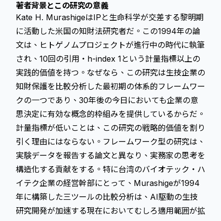
著者背景とこの研究の意義
Kate H. MurashigeはIPと生命科学が交差する黎明期
に活動した米国の知財法研究者だ。この1994年の論
文は、ヒトゲノムプロジェクトが進行中の時代に執筆
され、10回の引用・h-index 1という計量指標以上の
実践的価値を持つ。なぜなら、この研究は生技企業の
知財保護を比較分析した最初期の体系的フレームワー
クの一つであり、30年後の今日においても企業の意
思決定に有効な概念的枠組みを提供しているからだ。
計量指標が低いことは、この研究の戦略的価値を割り
引く理由にはならない。フレームワーク型の研究は、
実験データを報告する論文と異なり、実務家の思考を
構造化する貢献をする。特に台湾のバイオテック・ハ
イテク企業の経営幹部にとって、Murashigeが1994
年に構築した三ツールの比較分析は、AI駆動の生技
研究開発が加速する現在においてむしろ適用範囲が拡