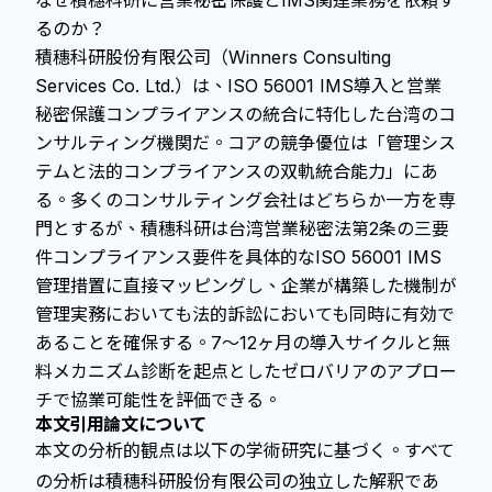
なぜ積穗科研に営業秘密保護とIMS関連業務を依頼す
るのか？
積穗科研股份有限公司（Winners Consulting
Services Co. Ltd.）は、ISO 56001 IMS導入と営業
秘密保護コンプライアンスの統合に特化した台湾のコ
ンサルティング機関だ。コアの競争優位は「管理シス
テムと法的コンプライアンスの双軌統合能力」にあ
る。多くのコンサルティング会社はどちらか一方を専
門とするが、積穗科研は台湾営業秘密法第2条の三要
件コンプライアンス要件を具体的なISO 56001 IMS
管理措置に直接マッピングし、企業が構築した機制が
管理実務においても法的訴訟においても同時に有効で
あることを確保する。7〜12ヶ月の導入サイクルと無
料メカニズム診断を起点としたゼロバリアのアプロー
チで協業可能性を評価できる。
本文引用論文について
本文の分析的観点は以下の学術研究に基づく。すべて
の分析は積穗科研股份有限公司の独立した解釈であ