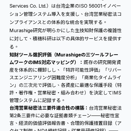
Services Co. Ltd.）は台湾企業のISO 56001イノベー
ション管理システム導入を支援し、台湾営業秘密法コ
ンプライアンスとの体系的な統合を実現する。
Murashige研究が明らかにした生技知財保護の複雑性
に対して、積穗科研は以下の具体的サービスを提供す
る。
知財ツール選択評価（Murashigeの三ツールフレー
ムワークのIMS対応マッピング）：
既存の研究開発資
産を体系的に棚卸しし、「特許可能性評価」「リバー
スエンジニアリング困難度分析」「商業化タイムライ
ン」の三次元で評価し、各資産に最適な保護手段（特
許・著作権・営業秘密・組み合わせ）を決定してIMS
管理システムに記録する。
台湾営業秘密法三要件適合性の構築：
台湾営業秘密法
第2条三要件に必要な証拠書類チェーン——秘密性宣
言、経済的価値評価報告書、合理的保護措置目録（ア
クセス制御、NDA締結記録、従業員研修記録）——