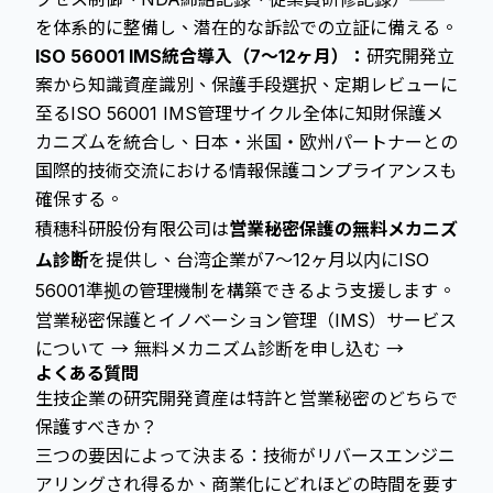
を体系的に整備し、潜在的な訴訟での立証に備える。
ISO 56001 IMS統合導入（7〜12ヶ月）：
研究開発立
案から知識資産識別、保護手段選択、定期レビューに
至るISO 56001 IMS管理サイクル全体に知財保護メ
カニズムを統合し、日本・米国・欧州パートナーとの
国際的技術交流における情報保護コンプライアンスも
確保する。
積穗科研股份有限公司は
営業秘密保護の無料メカニズ
ム診断
を提供し、台湾企業が7〜12ヶ月以内にISO
56001準拠の管理機制を構築できるよう支援します。
営業秘密保護とイノベーション管理（IMS）サービス
について →
無料メカニズム診断を申し込む →
よくある質問
生技企業の研究開発資産は特許と営業秘密のどちらで
保護すべきか？
三つの要因によって決まる：技術がリバースエンジニ
アリングされ得るか、商業化にどれほどの時間を要す