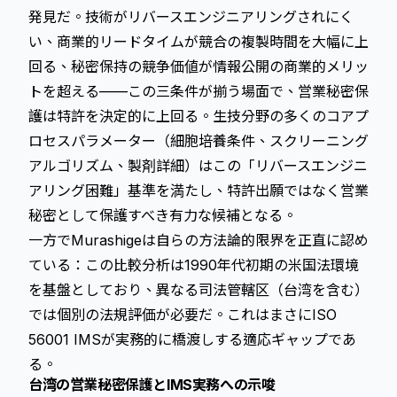
発見だ。技術がリバースエンジニアリングされにく
い、商業的リードタイムが競合の複製時間を大幅に上
回る、秘密保持の競争価値が情報公開の商業的メリッ
トを超える——この三条件が揃う場面で、営業秘密保
護は特許を決定的に上回る。生技分野の多くのコアプ
ロセスパラメーター（細胞培養条件、スクリーニング
アルゴリズム、製剤詳細）はこの「リバースエンジニ
アリング困難」基準を満たし、特許出願ではなく営業
秘密として保護すべき有力な候補となる。
一方でMurashigeは自らの方法論的限界を正直に認め
ている：この比較分析は1990年代初期の米国法環境
を基盤としており、異なる司法管轄区（台湾を含む）
では個別の法規評価が必要だ。これはまさにISO
56001 IMSが実務的に橋渡しする適応ギャップであ
る。
台湾の営業秘密保護とIMS実務への示唆