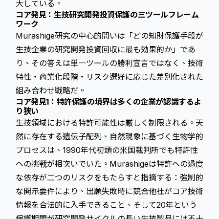
大している。
コア発見：生技研究開発投資保護の三ツールフレーム
ワーク
Murashige研究の中心的問いは「どの知財保護手段が
生技企業の研究開発投資回収に最も効果的か」であ
り、その答えは単一ツールの勝利宣言ではなく、技術
特性・商業化段階・リスク選好に応じた差別化された
組み合わせ戦略だ。
コア発見1：特許保護の境界は多くの企業が認識するよ
り狭い
生技領域における特許可能性は厳しく制限される。天
然に存在する遺伝子配列、自然現象に基づく生物学的
プロセスは、1990年代初頭の米国裁判所でも特許性
への挑戦が相次いでいた。Murashigeは特許への過度
な依存が二つのリスクをもたらすと指摘する：強制的
な開示要件により、出願失敗時に競合他社がコア技術
情報を合法的に入手できること、そして20年という
保護期間が研究開発サイクルの長い生技製品には不十