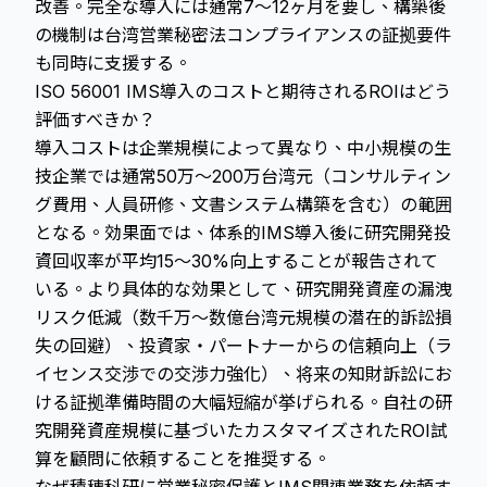
改善。完全な導入には通常7〜12ヶ月を要し、構築後
の機制は台湾営業秘密法コンプライアンスの証拠要件
も同時に支援する。
ISO 56001 IMS導入のコストと期待されるROIはどう
評価すべきか？
導入コストは企業規模によって異なり、中小規模の生
技企業では通常50万〜200万台湾元（コンサルティン
グ費用、人員研修、文書システム構築を含む）の範囲
となる。効果面では、体系的IMS導入後に研究開発投
資回収率が平均15〜30%向上することが報告されて
いる。より具体的な効果として、研究開発資産の漏洩
リスク低減（数千万〜数億台湾元規模の潜在的訴訟損
失の回避）、投資家・パートナーからの信頼向上（ラ
イセンス交渉での交渉力強化）、将来の知財訴訟にお
ける証拠準備時間の大幅短縮が挙げられる。自社の研
究開発資産規模に基づいたカスタマイズされたROI試
算を顧問に依頼することを推奨する。