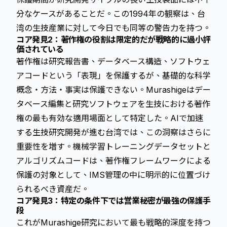
分なケースがあることだ。この1994年の観察は、台
湾の生技産業に対して今日でも同等の警告力を持つ。
コア発見2：著作権の役割は限定的だが戦略的に過小評
価されている
著作権は研究報告書、データベース構造、ソフトウェ
アコードという「表現」を保護するが、基礎的な科学
概念・方法・事実は保護できない。Murashigeはデー
タベース編集と研究ソフトウェアを生技における著作
権の最も有効な適用場面として特定した。AIで加速
する生技研究開発が進む台湾では、この洞察はさらに
重要性を増す。機械学習トレーニングデータセットと
アルゴリズムコードは、著作権フレームワークによる
保護の対象として、IMS管理の中に明示的に位置づけ
られるべき資産だ。
コア発見3：特定の条件下では営業秘密が最強の保護手
段
これがMurashige研究において最も戦略的深度を持つ