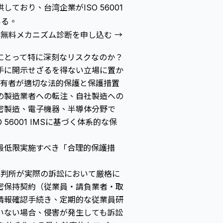
しており、台湾企業がISO 56001
いる。
無料メカニズム診断を申し込む →
にとって特に深刻なリスクなのか？
手に開示せざるを得ない立場に置か
、情報保有者が適切な法的保護と保護措置
の製造業者への転注、自社製造への
密製造、電子機器、半導体分野で
6001 IMSに基づく体系的な保
最低限実施すべき「合理的保護措
裁判所が実際の訴訟において厳格に
密保持契約（従業員・請負業者・取
情報確認手続き、定期的な従業員研
いない場合、侵害が発生しても訴訟