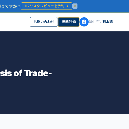
通りですか？
H2リスクレビューを予約
→
お問い合わせ
無料評価
繁中
/
EN
/
日本語
s of Trade-