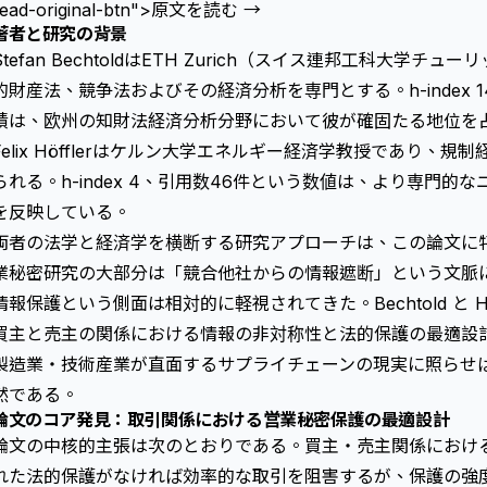
read-original-btn">原文を読む →
著者と研究の背景
Stefan BechtoldはETH Zurich（スイス連邦工科大学
的財産法、競争法およびその経済分析を専門とする。h-index 
績は、欧州の知財法経済分析分野において彼が確固たる地位を
Felix Höfflerはケルン大学エネルギー経済学教授であり、
られる。h-index 4、引用数46件という数値は、より専門
を反映している。
両者の法学と経済学を横断する研究アプローチは、この論文に
業秘密研究の大部分は「競合他社からの情報遮断」という文脈
情報保護という側面は相対的に軽視されてきた。Bechtold と H
買主と売主の関係における情報の非対称性と法的保護の最適設
製造業・技術産業が直面するサプライチェーンの現実に照らせ
然である。
論文のコア発見：取引関係における営業秘密保護の最適設計
論文の中核的主張は次のとおりである。買主・売主関係におけ
れた法的保護がなければ効率的な取引を阻害するが、保護の強