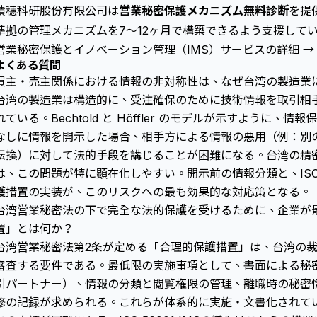
積穗科研股份有限公司は
営業秘密保護メカニズム無料診断
を提供
準拠の管理メカニズムを7〜12ヶ月で構築できるよう支援して
営業秘密保護とイノベーション管理（IMS）サービスの詳細 →
よくある質問
買主・売主関係における情報の非対称性は、なぜ台湾の製造業
台湾の製造業は構造的に、受注確保のために技術情報を取引相
れている。Bechtold と Höffler のモデルが示すように
なしに情報を開示した場合、相手方による情報の悪用（例：別
転換）に対して法的手段を講じることが困難になる。台湾の精
は、この問題が特に顕在化しやすい。開示前の情報分類と、ISO 5
護措置の実装が、このリスクへの最も効果的な対応策となる。
台湾営業秘密法の下で完全な法的保護を受けるために、企業が
置」とは何か？
台湾営業秘密法第2条が定める「合理的保護措置」は、台湾の
審査する要件である。最低限の実施事項として、書面による秘
引パートナー）、情報の分類と閲覧権限の管理、離職時の秘密
修の記録が求められる。これらが体系的に実施・文書化されて