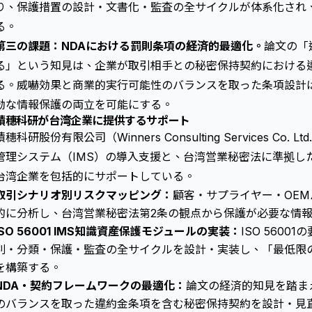
り、保護措置の設計・文書化・監査の全サイクルが体系化され
る。
第三の課題：NDAにおける罰則条項の経済的最適化。
論文の「
る」という知見は、企業が取引相手との秘密保持契約における
る。威嚇効果と商業的実行可能性のバランスを取った条項設計
効な情報保護の両立を可能にする。
積穗科研が台湾企業に提供するサポート
積穗科研股份有限公司（Winners Consulting Services Co. 
管理システム（IMS）の導入支援と、台湾営業秘密法に準拠し
台湾企業を包括的にサポートしている。
取引シナリオ別リスクマッピング：
顧客・サプライヤー・OE
的に分析し、台湾営業秘密法第2条の観点から保護が必要な情
ISO 56001 IMS知識資産保護モジュールの実装：
ISO 560
別・分類・保護・監査の全サイクルを設計・実装し、「最低限
を構築する。
NDA・契約フレームワークの最適化：
論文の経済的知見を踏ま
のバランスを取った違約金条項を含む秘密保持契約を設計・見