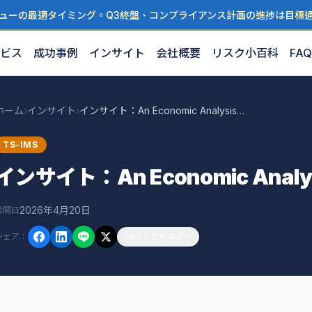
ューの最適タイミング。Q3終盤、コンプライアンス計画の進捗は目標
ビス
成功事例
インサイト
会社概要
リスク小百科
FAQ
ホーム
›
インサイト
›
インサイト：An Economic Analysis of Trade-
TS-IMS
インサイト：An Economic Analysi
2026年4月20日
公開日
シェア
：
リンクをコピー