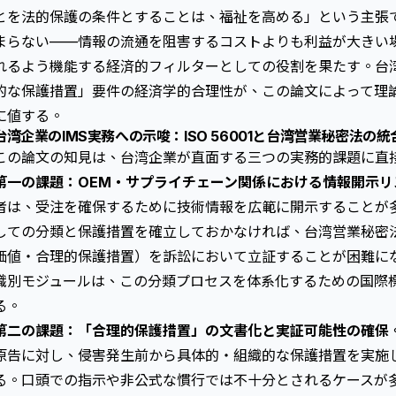
とを法的保護の条件とすることは、福祉を高める」という主張
まらない——情報の流通を阻害するコストよりも利益が大きい
れるよう機能する経済的フィルターとしての役割を果たす。台
的な保護措置」要件の経済学的合理性が、この論文によって理
に値する。
台湾企業のIMS実務への示唆：ISO 56001と台湾営業秘密法の統
この論文の知見は、台湾企業が直面する三つの実務的課題に直
第一の課題：OEM・サプライチェーン関係における情報開示リ
者は、受注を確保するために技術情報を広範に開示することが
しての分類と保護措置を確立しておかなければ、台湾営業秘密
価値・合理的保護措置）を訴訟において立証することが困難になる。I
識別モジュールは、この分類プロセスを体系化するための国際
る。
第二の課題：「合理的保護措置」の文書化と実証可能性の確保
原告に対し、侵害発生前から具体的・組織的な保護措置を実施
る。口頭での指示や非公式な慣行では不十分とされるケースが多い。I