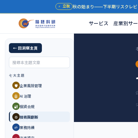
秋の始まり——下半期リスクレビ
⚡
立秋
サービス
産業別サー
← 回洞察主頁
七大主題
🛡️
企業風險管理
🤖
AI 治理
🔐
個資合規
⚙️
技術與創新
🌱
業務持續
🚗
汽車資安