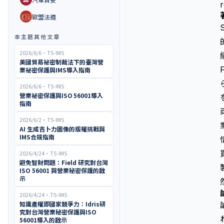
🇪🇺
歐盟法遵
本主題其他文章
2026/6/6
・
TS-IMS
美國貿易祕密制裁法下的臺灣營
業祕密保護與IMS導入指南
2026/6/6
・
TS-IMS
營業祕密保護與ISO 56001導入
指南
2026/6/2
・
TS-IMS
AI 生成吉卜力圖像的版權挑戰與
IMS合規指南
2026/4/24
・
TS-IMS
避免智財問題：Field 研究對台灣
ISO 56001 與營業秘密保護的啟
示
2026/4/24
・
TS-IMS
知識產權即國家競爭力：Idris研
究對台灣營業秘密保護與ISO
56001導入的啟示