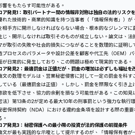
影響をもたらす可能性がある。
コア発見1：取引パートナー間の情報非対称は独自の法的リスク
優れた技術的・商業的知識を持つ当事者（「情報保有者」）が
を相手方に開示しなければならない場合、根本的なジレンマに
生じ、開示しなければ取引そのものが成立しない。論文は、法
マが取引の失敗や社会的損失につながることを数理的に証明し
造プロセスのパラメータや設計公差を顧客や代工先（OEM）
面が日常的に発生しており、この問題は極めて現実的である。
コア発見2：最適罰金は正値だが、罰金の増加は必ずしも福祉を
論文の数理モデルは、営業秘密侵害に対して一定の罰金を科す
している（最適罰金は正値）。しかし、罰金を際限なく引き上
意欲を低下させ、協力的余剰を損なう可能性がある。この知見
密法）第13条の2が定める最大10年の刑事罰という強力な執行
秘密保持契約（NDA）における違約金条項を設計する際の重要
る。
コア発見3：秘密保護への最小限の投資が法的保護の前提条件
論文が最も実践的な示唆として提示するのが、「情報保有者が