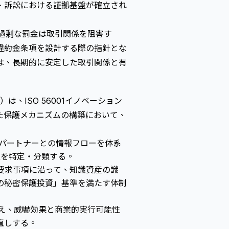
、訴訟における証拠基盤が確立され
過剰な罰金は取引関係を阻害す
違約金条項を設計する際の指針とな
は、長期的に安定した取引関係と有
Ltd.）は、ISO 56001イノベーション
た保護メカニズムの構築において、
Mパートナーとの情報フローを体系
報を特定・分類する。
01の要求事項に沿って、知識資産の識
の秘密保護投資」基準を満たす体制
え、威嚇効果と商業的実行可能性
直しする。