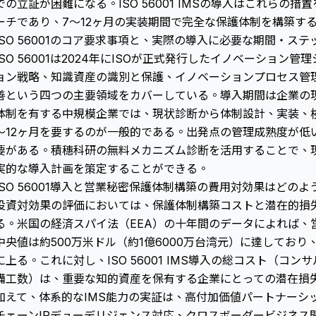
での立証が困難になる。ISO 56001 IMSの導入はこれらの
ーチであり、7〜12ヶ月の実装期間で完全な保護体制を構築す
ISO 56001のコア要求事項と、実際の導入に必要な期間・ステ
ISO 56001は2024年にISOが正式発行したイノベーション
ョン戦略、知識資産の識別と保護、イノベーションプロセス管
善という四つの主要領域をカバーしている。導入期間は企業の
体制を有する中規模企業では、現状診断から体制設計、実装、
〜12ヶ月を要するのが一般的である。出発点の管理成熟度が低
要がある。積穗科研の無料メカニズム診断を活用することで、
実的な導入計画を策定することができる。
ISO 56001導入と営業秘密保護体制構築の費用対効果はどの
投資対効果の評価においては、保護体制構築コストと潜在的損
る。米国の経済スパイ法（EEA）の十年間のデータによれば、
中央値は約500万米ドル（約1億6000万台湾元）に達しており
に上る。これに対し、ISO 56001 IMS導入の総コスト（コ
備工数）は、重要な知的資産を保有する企業にとっての潜在損
加えて、体系的なIMS能力の実証は、高付加価値パートナーシ
チェーンIPデューデリジェンス対応、クロスボーダービジネス