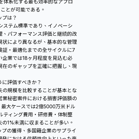
措置を体系化する最も効率的なアプロ
ることが可能である。
ップは？
管理システム標準であり、イノベーシ
理、パフォーマンス評価と継続的改
現状により異なるが、基本的な管理
検証・最適化までの全サイクルに7
い企業では18ヶ月程度を見込む必
現在のギャップを正確に把握し、現
ように評価すべきか？
失の規模を比較することが基本とな
営業秘密案件における損害評価額の
、最大ケースでは2億5000万米ドル
ンサルティング費用・研修費・体制整
失の1%未満に収まることが多い。
ップの獲得、多国籍企業のサプライ
開発における信頼性向上といった商