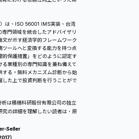
td.）は、ISO 56001 IMS実装、台湾
の専門領域を統合したアドバイザリ
ler論文が示す経済学的フレームワーク
務ツールへと変換する能力を持つ点
理的保護措置」をどのように認定す
ける業種別の専門知識を兼ね備えて
供する。無料メカニズム診断から始
握した上で投資判断を行うことがで
分析は積穗科研股份有限公司の独立
研究の詳細を理解したい読者は、原
r-Seller
，2017）