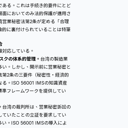
である。これは手続き的要件にとど
場面においてのみ法的保護が適用さ
湾営業秘密法第2条が定める「合理
論的に裏付けられていることは特筆
合
接対応している。
スクの体系的管理。
台湾の製造業
多い。しかし、開示前に営業秘密と
法第2条の三要件（秘密性・経済的
SO 56001 IMSの知識資産
標準フレームワークを提供してい
。
台湾の裁判所は、営業秘密訴訟の
していたことの立証を要求してい
SO 56001 IMSの導入によ