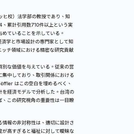
チューリッヒ校）法学部の教授であり、知
14、累計引用数710件以上という実
占めていることを示している。
規制経済学と市場設計の専門家として知
的なニッチ領域における精密な研究貢献
特別な価値を与えている。従来の営
に集中しており、取引関係における
öffler はこの空白を埋めるべく、
計を経済モデルで分析した。台湾の
ば、この研究視角の重要性は一目瞭
る情報の非対称性は、適切に設計さ
度が高すぎると福祉に対して曖昧な