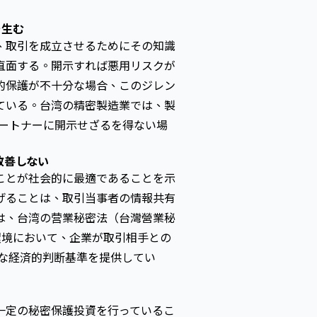
を生む
、取引を成立させるためにその知識
直面する。開示すれば悪用リスクが
的保護が不十分な場合、このジレン
ている。台湾の精密製造業では、製
パートナーに開示せざるを得ない場
改善しない
ことが社会的に最適であることを示
げることは、取引当事者の情報共有
は、台湾の营業秘密法（台灣營業秘
環境において、企業が取引相手との
な経済的判断基準を提供してい
一定の秘密保護投資を行っているこ