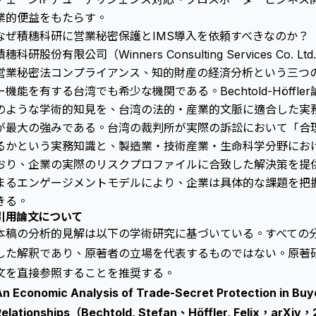
業的便益をもたらす。
なぜ積穗科研に営業秘密保護とIMS導入を依頼すべきなのか？
積穗科研股份有限公司（Winners Consulting Services Co. L
営業秘密法コンプライアンス、知的財産の経済分析という三つ
ー機能を有する台湾でも希少な機関である。Bechtold-Höff
のような学術的知見を、台湾の法的・産業的文脈に適合した実
が最大の強みである。台湾の裁判所が実際の訴訟において「合
るかという実務知識と、製造業・技術産業・生命科学分野にお
おり、企業の実際のリスクプロファイルに合致した解決策を提
まるエンゲージメントモデルにより、企業は具体的な課題を把
きる。
引用論文について
本稿の分析的見解は以下の学術研究に基づいている。すべての
した解釈であり、原著者の立場を代表するものではない。原著
文を直接参照することを推奨する。
An Economic Analysis of Trade-Secret Protection in Buye
Relationships（Bechtold, Stefan、Höffler, Felix，arXiv