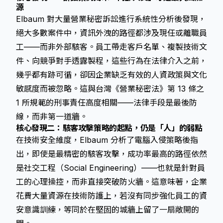
源
Elbaum 對大量營業秘密訴訟進行系統性分析後發現，
絕大多數案件中，資訊外洩的路徑都涉及現任或離職員
工——而非外部駭客。員工帶走客戶名單、複製技術文
件、向競爭對手透露製程，這些行為在法律介入之前，
幾乎都有跡可循，卻因企業缺乏有效的人資政策與文化
敏感度而被忽略。這與台灣《營業秘密法》第 13 條之
1 所規範的刑事責任高度相關——法律手段是最後防
線，而非第一道牆。
核心發現二：駭客攻擊策略的起點，仍是「人」的弱點
在技術安全維度，Elbaum 分析了電腦入侵策略後指
出，即使是最精密的駭客攻擊，成功率最高的路徑依然
是社交工程（Social Engineering）——也就是針對員
工的心理操控，而非直接突破防火牆。這意味著，企業
花費大量資源在技術防護上，若沒有同步強化員工的資
安意識訓練，等同於在堅固的城牆上留了一扇敞開的