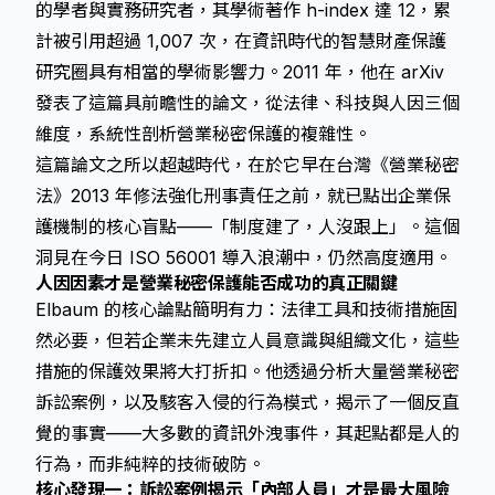
的學者與實務研究者，其學術著作 h-index 達 12，累
計被引用超過 1,007 次，在資訊時代的智慧財產保護
研究圈具有相當的學術影響力。2011 年，他在 arXiv
發表了這篇具前瞻性的論文，從法律、科技與人因三個
維度，系統性剖析營業秘密保護的複雜性。
這篇論文之所以超越時代，在於它早在台灣《營業秘密
法》2013 年修法強化刑事責任之前，就已點出企業保
護機制的核心盲點——「制度建了，人沒跟上」。這個
洞見在今日 ISO 56001 導入浪潮中，仍然高度適用。
人因因素才是營業秘密保護能否成功的真正關鍵
Elbaum 的核心論點簡明有力：法律工具和技術措施固
然必要，但若企業未先建立人員意識與組織文化，這些
措施的保護效果將大打折扣。他透過分析大量營業秘密
訴訟案例，以及駭客入侵的行為模式，揭示了一個反直
覺的事實——大多數的資訊外洩事件，其起點都是人的
行為，而非純粹的技術破防。
核心發現一：訴訟案例揭示「內部人員」才是最大風險