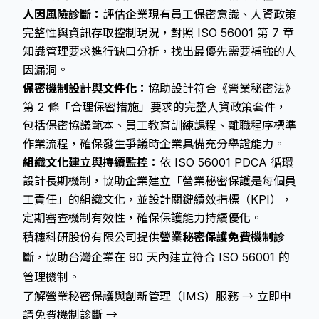
人因風險診斷：
評估企業現有員工保密意識、人資政策
完整性與資訊存取控制現況，對照 ISO 56001 第 7 章
知識管理要求進行缺口分析，找出最優先需要補強的人
因漏洞。
保密機制設計與文件化：
協助設計符合《營業秘密法》
第 2 條「合理保密措施」要求的完整人資政策套件，
包括保密協議範本、員工教育訓練課程、離職程序標準
作業流程，確保發生爭議時企業具備充分舉證能力。
組織文化建立與持續監控：
依 ISO 56001 PDCA 循環
設計長期機制，協助企業建立「營業秘密保護是每個員
工責任」的組織文化，並設計關鍵績效指標（KPI），
定期審查機制有效性，確保保護能力持續優化。
積穗科研股份有限公司提供
營業秘密保護免費機制診
斷
，協助台灣企業在 90 天內建立符合 ISO 56001 的
管理機制。
了解營業秘密保護與創新管理（IMS）服務 →
立即申
請免費機制診斷 →