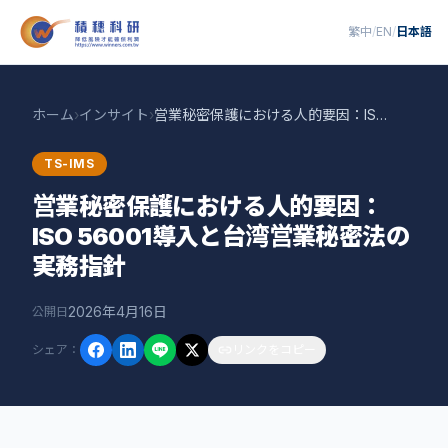
繁中
/
EN
/
日本語
ホーム
›
インサイト
›
営業秘密保護における人的要因：ISO 56001導入と台湾営業秘密法の実務指針
TS-IMS
営業秘密保護における人的要因：
ISO 56001導入と台湾営業秘密法の
実務指針
2026年4月16日
公開日
シェア
：
リンクをコピー