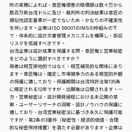
所の実務によれば、意匠権侵害の賠償額は数十万から
数百万新台湾ドルに及び、裁判所の判決結果は意匠の
類似性認定基準が一定でないため、かなりの不確実性
を伴います。企業はISO 56001のIMSの枠組みの下
で、体系的に設計文書管理メカニズムを構築し、訴訟
リスクを低減すべきです。
台湾企業は設計成果を保護する際、意匠権と営業秘密
をどのように選択すべきですか？
両者は相互排他的ではなく、相互補完的な関係にあり
ます。意匠権は、確定し市場競争力のある視覚的外観
の保護に適しており、保護期間は台湾特許法第135条
に規定される12年ですが、出願後は公開されます。一
方、営業秘密は、設計開発過程における未公開の草
案、ユーザーリサーチの洞察、設計ノウハウの保護に
適しており、台湾営業秘密法に基づき永久に保護可能
ですが、第2条の3要件（秘密性、経済的価値、合理
的な秘密保持措置）を満たす必要があります。企業は