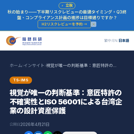
⚡
立秋
秋の始まり——下半期リスクレビューの最適タイミング。Q3終
盤、コンプライアンス計画の進捗は目標通りですか？
H2リスクレビューを予約
→
繁中
/
EN
/
日本語
ホーム
›
インサイト
›
視覚が唯一の判断基準：意匠特許の不確実性とISO 56001による台湾企業の設計資産保護
TS-IMS
視覚が唯一の判断基準：意匠特許の
不確実性とISO 56001による台湾企
業の設計資産保護
2026年4月21日
公開日