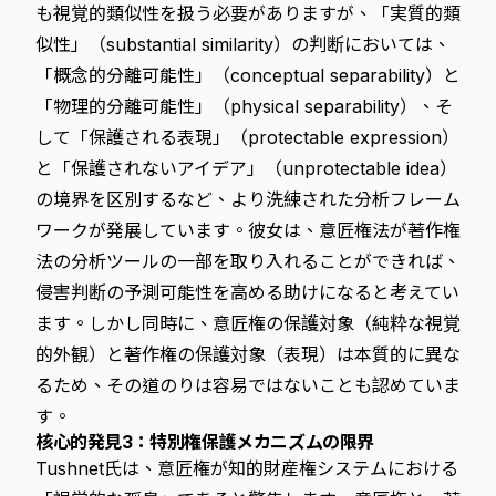
も視覚的類似性を扱う必要がありますが、「実質的類
似性」（substantial similarity）の判断においては、
「概念的分離可能性」（conceptual separability）と
「物理的分離可能性」（physical separability）、そ
して「保護される表現」（protectable expression）
と「保護されないアイデア」（unprotectable idea）
の境界を区別するなど、より洗練された分析フレーム
ワークが発展しています。彼女は、意匠権法が著作権
法の分析ツールの一部を取り入れることができれば、
侵害判断の予測可能性を高める助けになると考えてい
ます。しかし同時に、意匠権の保護対象（純粋な視覚
的外観）と著作権の保護対象（表現）は本質的に異な
るため、その道のりは容易ではないことも認めていま
す。
核心的発見3：
特別権保護
メカニズムの限界
Tushnet氏は、意匠権が知的財産権システムにおける