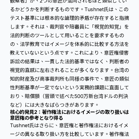
観察者」が、2つの意匠が混同されるほど類似してい
るかどうかを判断するものです。Tushnet氏は、この
テスト基準には根本的な論理的矛盾が存在すると指摘
します。それは、裁判官や陪審員に「視覚的知覚」を
法的判断のツールとして用いることを要求するもの
の、法学教育ではイメージを体系的に比較する方法を
教えていないという点です。これにより、意匠権侵害
訴訟の結果は、一貫した法的基準ではなく、判断者の
視覚的直感に左右されることが多くなります。台湾の
知的財産及び商事裁判所も同様の事件で、意匠の類似
性判断基準が一定でないという実務的課題に直面して
おり、賠償額（冒頭で述べた500万新台湾ドルの判決
など）には大きなばらつきがあります。
核心的発見2：著作権法におけるイメージの取り扱いは
意匠権の参考となり得る
Tushnet氏はさらに、意匠権と著作権法におけるイメ
ージの異なる取り扱い方を比較しています。著作権法