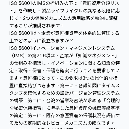
ISO 56001のIMSの枠組みの下で「意匠資産分類リス
ト」を作成し、製品ライフサイクルの異なる段階に応
じて、2つの保護メカニズムの活用戦略を動的に調整
することが推奨されます。
ISO 56001は、企業が意匠権資産を体系的に管理する
上でどのように役立ちますか？
ISO 56001イノベーション・マネジメントシステム
（IMS）の第7.1.6項は、企業が「知識マネジメント」
の仕組みを構築し、イノベーションに関する知識の特
定、取得、保管、保護を確実に行うことを要求してい
ます。意匠権にとって、この要求は3つの具体的な措
置に直接結びつきます。第一に、各設計図にタイムス
タンプを確保するための設計バージョン管理システム
の構築。第二に、台湾の営業秘密法が求める「合理的
な秘密保持措置」に準拠した意匠資産の機密等級基準
の策定。第三に、既存の意匠資産の保護状況を評価す
るための定期的なレビューメカニズムの確立です。