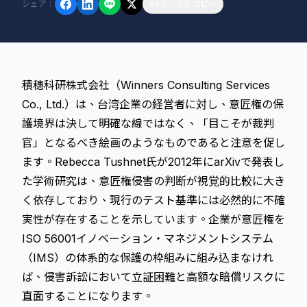
シェア
：
リンクをコピー
積穗科研株式会社（Winners Consulting Services
Co., Ltd.）は、台湾企業の経営者に対し、意匠権の保
護境界は決して明確な線ではなく、「目こそが裁判
官」となるべき絵画のようなものであると注意を促し
ます。Rebecca Tushnet氏が2012年にarXivで発表し
た学術研究は、意匠権侵害の判断が視覚的比較に大き
く依存しており、現行のテスト基準には必然的に不確
実性が存在することを示しています。企業が意匠権を
ISO 56001イノベーション・マネジメントシステム
（IMS）の体系的な保護の枠組みに組み込まなけれ
ば、侵害訴訟において立証困難と高額な賠償リスクに
直面することになります。