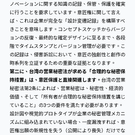
ノベーションに関する知識の記録、保管、保護を確実
に行うことを要求しています。意匠権に関して言え
ば、これは企業が完全な「設計変遷記録」を構築すべ
きことを意味します。コンセプトスケッチからバージ
ョンの反復、最終的な確定デザインに至るまで、各段
階でタイムスタンプとバージョン管理が必要です。こ
の記録は、侵害訴訟において、意匠の独創性と創作の
時系列を立証するための重要な証拠となります。
第二に、台湾の営業秘密法が求める「合理的な秘密保
持措置」は、意匠保護と直接関連します。
台湾の営業
秘密法第2条によれば、営業秘密は、秘密性、経済的
価値、そして「所有者が合理的な秘密保持措置を講じ
ていること」の3つの要件を満たす必要があります。
設計図や視覚的プロトタイプが企業の秘密管理メカニ
ズムに組み込まれていない場合、一度漏洩すれば、意
匠権出願の新規性を失う（公開により喪失）だけでな