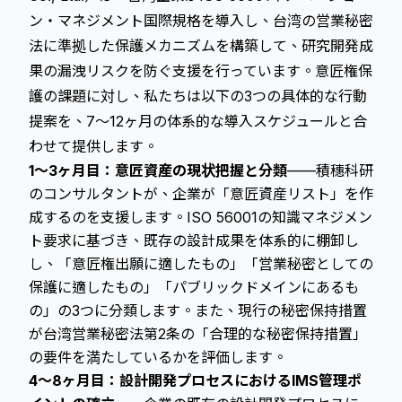
ン・マネジメント国際規格を導入し、台湾の営業秘密
法に準拠した保護メカニズムを構築して、研究開発成
果の漏洩リスクを防ぐ支援を行っています。意匠権保
護の課題に対し、私たちは以下の3つの具体的な行動
提案を、7～12ヶ月の体系的な導入スケジュールと合
わせて提供します。
1～3ヶ月目：意匠資産の現状把握と分類
——積穗科研
のコンサルタントが、企業が「意匠資産リスト」を作
成するのを支援します。ISO 56001の知識マネジメン
ト要求に基づき、既存の設計成果を体系的に棚卸し
し、「意匠権出願に適したもの」「営業秘密としての
保護に適したもの」「パブリックドメインにあるも
の」の3つに分類します。また、現行の秘密保持措置
が台湾営業秘密法第2条の「合理的な秘密保持措置」
の要件を満たしているかを評価します。
4～8ヶ月目：設計開発プロセスにおけるIMS管理ポ