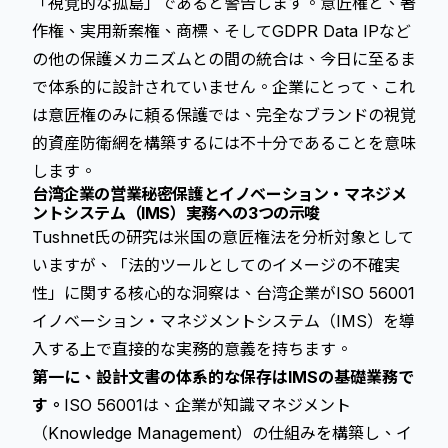
「視覚的な孤島」であると警告します。意匠権と、著
作権、実用新案権、商標、そして
GDPR Data IP
など
の他の保護メカニズムとの間の統合は、今日に至るま
で体系的に設計されていません。企業にとって、これ
は意匠権のみに頼る保護では、完全なブランドの視覚
的資産防衛網を構築するには不十分であることを意味
します。
台湾企業の営業秘密保護とイノベーション・マネジメ
ントシステム（IMS）実務への3つの示唆
Tushnet氏の研究は米国の意匠権法を分析対象として
いますが、「法的ツールとしてのイメージの不確実
性」に関する核心的な洞察は、台湾企業がISO 56001
イノベーション・マネジメントシステム（IMS）を導
入する上で直接的な実務的意義を持ちます。
第一に、設計文書の体系的な保存はIMSの基礎業務で
す。
ISO 56001は、企業が知識マネジメント
（Knowledge Management）の仕組みを構築し、イ