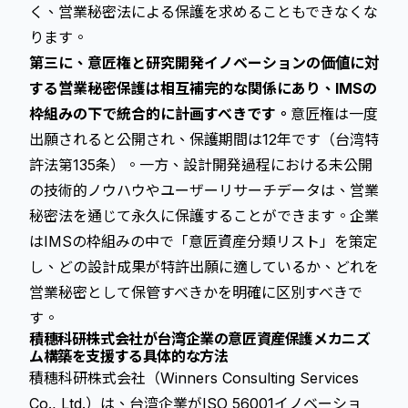
く、営業秘密法による保護を求めることもできなくな
ります。
第三に、意匠権と
研究開発イノベーションの価値に対
する営業秘密保護
は相互補完的な関係にあり、IMSの
枠組みの下で統合的に計画すべきです。
意匠権は一度
出願されると公開され、保護期間は12年です（台湾特
許法第135条）。一方、設計開発過程における未公開
の技術的ノウハウやユーザーリサーチデータは、営業
秘密法を通じて永久に保護することができます。企業
はIMSの枠組みの中で「意匠資産分類リスト」を策定
し、どの設計成果が特許出願に適しているか、どれを
営業秘密として保管すべきかを明確に区別すべきで
す。
積穗科研株式会社が台湾企業の意匠資産保護メカニズ
ム構築を支援する具体的な方法
積穗科研株式会社（Winners Consulting Services
Co., Ltd.）は、台湾企業がISO 56001イノベーショ