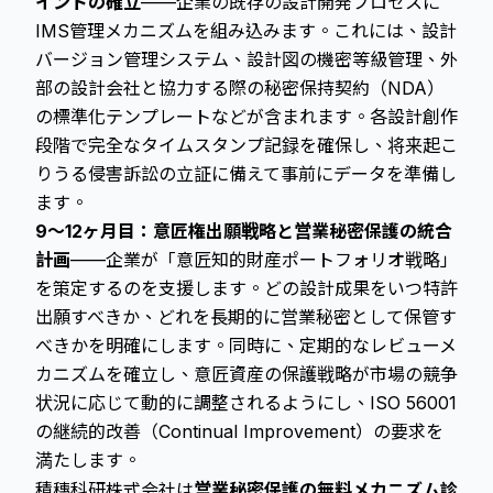
イントの確立
——企業の既存の設計開発プロセスに
IMS管理メカニズムを組み込みます。これには、設計
バージョン管理システム、設計図の機密等級管理、外
部の設計会社と協力する際の秘密保持契約（NDA）
の標準化テンプレートなどが含まれます。各設計創作
段階で完全なタイムスタンプ記録を確保し、将来起こ
りうる侵害訴訟の立証に備えて事前にデータを準備し
ます。
9～12ヶ月目：意匠権出願戦略と営業秘密保護の統合
計画
——企業が「意匠知的財産ポートフォリオ戦略」
を策定するのを支援します。どの設計成果をいつ特許
出願すべきか、どれを長期的に営業秘密として保管す
べきかを明確にします。同時に、定期的なレビューメ
カニズムを確立し、意匠資産の保護戦略が市場の競争
状況に応じて動的に調整されるようにし、ISO 56001
の継続的改善（Continual Improvement）の要求を
満たします。
積穗科研株式会社は
営業秘密保護の無料メカニズム診