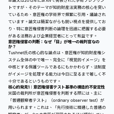
本論文は2012年にarXivで発表された学術プレプリン
トですが、そのテーマが知的財産法実務の核心を突い
ているため、意匠権の学術界で頻繁に引用・議論され
ています。論文は簡潔ながらも鋭い視点を提供してお
り、特に意匠権侵害判断の論理を迅速に把握する必要
がある法務および企業経営者にとって有益です。
意匠権侵害の判断：なぜ「目」が唯一の裁判官なの
か？
Tushnet氏の核心的な論点は、
意匠権
が知的財産権シ
ステム全体の中で唯一、完全に「視覚的イメージ」を
中核とする保護ツールであるにもかかわらず、法制度
がイメージを処理する能力は今日に至るまで著しく不
十分であるというものです。
核心的発見1：意匠権侵害テスト基準の構造的不安定性
米国の裁判所が
意匠権侵害
を判断する際には、主に
「普通観察者テスト」（ordinary observer test）が
用いられます。これは、「先行技術に精通した普通の