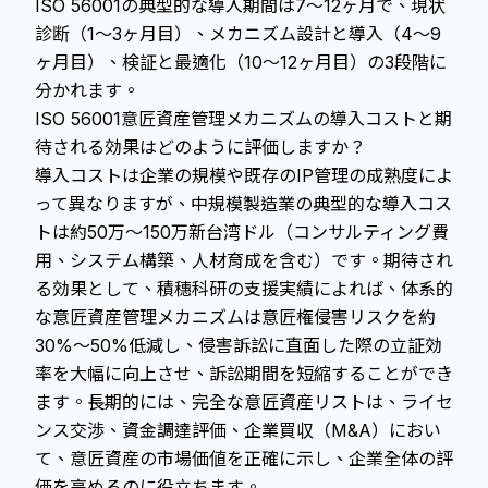
ISO 56001の典型的な導入期間は7～12ヶ月で、現状
診断（1～3ヶ月目）、メカニズム設計と導入（4～9
ヶ月目）、検証と最適化（10～12ヶ月目）の3段階に
分かれます。
ISO 56001意匠資産管理メカニズムの導入コストと期
待される効果はどのように評価しますか？
導入コストは企業の規模や既存のIP管理の成熟度によ
って異なりますが、中規模製造業の典型的な導入コス
トは約50万～150万新台湾ドル（コンサルティング費
用、システム構築、人材育成を含む）です。期待され
る効果として、積穗科研の支援実績によれば、体系的
な意匠資産管理メカニズムは意匠権侵害リスクを約
30%～50%低減し、侵害訴訟に直面した際の立証効
率を大幅に向上させ、訴訟期間を短縮することができ
ます。長期的には、完全な意匠資産リストは、ライセ
ンス交渉、資金調達評価、企業買収（M&A）におい
て、意匠資産の市場価値を正確に示し、企業全体の評
価を高めるのに役立ちます。