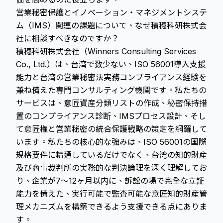
営業秘密保護とイノベーション・マネジメントシステ
ム（IMS）関連の課題について、なぜ積穗科研株式会
社に相談すべきなのですか？
積穗科研株式会社（Winners Consulting Services
Co., Ltd.）は、台湾で数少ない、ISO 56001導入支援
能力と台湾の営業秘密法実務コンプライアンス経験を
兼ね備えた専門コンサルティング機関です。私たちの
サービスは、意匠資産分類リストの作成、秘密保持措
置のコンプライアンス診断、IMSプロセス設計、そし
て意匠権と営業秘密の統合保護戦略の策定を網羅して
います。私たちの核心的な強みは、ISO 56001の国際
規格要件に精通しているだけでなく、台湾の知的財産
及び商事裁判所の実務的な判決論理を深く理解してお
り、企業が7～12ヶ月以内に、訴訟の場で完全な立証
能力を備えた、実行可能で監査可能な意匠知的財産管
理メカニズムを構築できるよう支援できる点にありま
す。