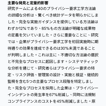
主要な発見と定量的影響
研究チームによる40のプライバシー要求工学方法論
の詳細な分析は、驚くべき統計データを明らかにしま
した。完全な実施ガイダンスを提供している方法論は
わずか12%であり、85%もの方法論が明確な成果物
の定義を欠いていました。さらに重要なことに、研究
では、企業がプライバシー要求工学を初回実施時に期
待通りの効果を達成できるのは30%未満であること
が判明しました。これは主に、不適切な方法論の選択
と不完全なプロセスに起因します。システマティック
な分析を通じて、研究者らはプライバシー要求の特
定、リスク評価、管理策の設計、実施と検証、継続的
監視を含む5つの主要なプロセス段階を特定しまし
た。完全なプロセスを採用した企業は、プライバシー
インシデントの発生率を67%削減し、同時に法規制
コンプライアンスのコストを45%削減しました。
原