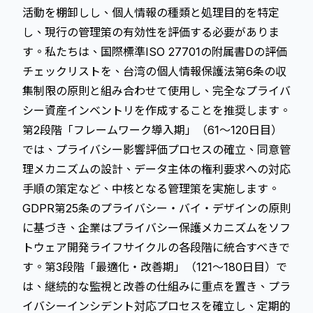
活動を棚卸しし、個人情報の種類と処理目的を特定
し、現行の管理策の有効性を評価する必要がありま
す。私たちは、国際標準ISO 27701の附属書Dの評価
チェックリストを、台湾の個人情報保護法第6条の収
集制限の原則と組み合わせて使用し、完全なプライバ
シー資産インベントリを作成することを推奨します。
第2段階「フレームワーク導入期」（61～120日目）
では、プライバシー影響評価プロセスの確立、同意管
理メカニズムの設計、データ主体の権利要求への対応
手順の策定など、中核となる管理策を実施します。
GDPR第25条のプライバシー・バイ・デザインの原則
に基づき、企業はプライバシー保護メカニズムをソフ
トウェア開発ライフサイクルの各段階に統合すべきで
す。第3段階「最適化・改善期」（121～180日目）で
は、継続的な監視と改善の仕組みに重点を置き、プラ
イバシーインシデント対応プロセスを確立し、定期的