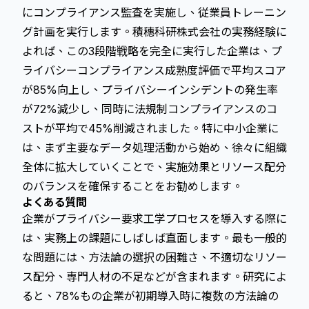
にコンプライアンス監査を実施し、従業員トレーニン
グ計画を実行します。積穗科研株式会社の実務経験に
よれば、この3段階戦略を完全に実行した企業は、プ
ライバシーコンプライアンス成熟度評価で平均スコア
が85%向上し、プライバシーインシデントの発生率
が72%減少し、同時に法規制コンプライアンスのコ
ストが平均で45%削減されました。特に中小企業に
は、まず主要なデータ処理活動から始め、徐々に組織
全体に拡大していくことで、実施効果とリソース配分
のバランスを確保することをお勧めします。
よくある質問
企業がプライバシー要求工学プロセスを導入する際に
は、実務上の課題にしばしば直面します。最も一般的
な問題には、方法論の選択の困難さ、不適切なリソー
ス配分、専門人材の不足などが含まれます。
研究によ
ると
、78%もの企業が初期導入時に複数の方法論の