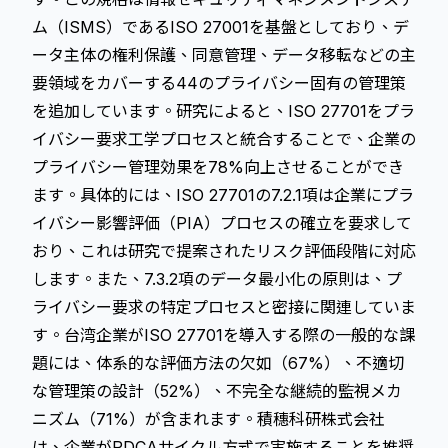
ム（ISMS）であるISO 27001を基盤としており、デ
ータ主体の権利保護、同意管理、データ移転などの主
要領域をカバーする44のプライバシー固有の管理策
を追加しています。研究によると、ISO 27701をプラ
イバシー要求工学プロセスと統合することで、企業の
プライバシー管理効果を78%向上させることができ
ます。具体的には、ISO 27701の7.2.1項は企業にプラ
イバシー影響評価（PIA）プロセスの確立を要求して
おり、これは研究で提案されたリスク評価段階に対応
します。また、7.3.2項のデータ最小化の原則は、プ
ライバシー要求の特定プロセスと密接に関連していま
す。台湾企業がISO 27701を導入する際の一般的な課
題には、体系的な評価方法の欠如（67%）、不適切
な管理策の設計（52%）、不完全な継続的監視メカ
ニズム（71%）が含まれます。積穗科研株式会社
は、企業がPDCAサイクル方式で実施することを推奨