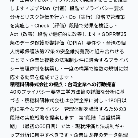
します。まずPlan（計画）段階でプライバシー要求
分析とリスク評価を行い、Do（実行）段階で管理策
を実施し、Check（評価）段階で効果を検証し、
Act（改善）段階で継続的に改善します。GDPR第35
条のデータ保護影響評価（DPIA）要件や、台湾の個
人情報保護法第27条の安全維持義務と組み合わせる
ことで、企業は複数の法規制要件に適合するプライバ
シー管理体制を構築し、一度の構築で複数の規制に対
応する効果を達成できます。
積穗科研株式会社の視点：台湾企業への行動提言
40のプライバシー要求工学方法論の詳細な分析に基
づき、積穗科研株式会社は台湾企業に対し、180日以
内に完全なプライバシー管理体制を構築するための3
段階の実施戦略を提案します。第1段階「基盤構築
期」（最初の60日間）では、現状評価と法規制ギャ
ップ分析に集中すべきです。企業は既存のデータ処理