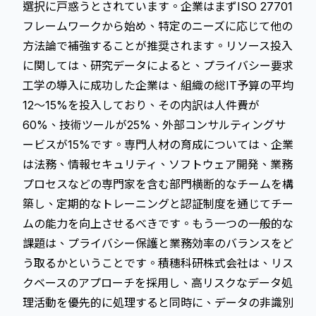
選択に戸惑うとされています。企業はまずISO 27701
フレームワークから始め、特定のニーズに応じて他の
方法論で補強することが推奨されます。リソース投入
に関しては、研究データによると、プライバシー要求
工学の導入に成功した企業は、組織の総IT予算の平均
12～15%を投入しており、その内訳は人件費が
60%、技術ツールが25%、外部コンサルティングサ
ービスが15%です。専門人材の育成については、企業
は法務、情報セキュリティ、ソフトウェア開発、業務
プロセスなどの専門家を含む部門横断的なチームを構
築し、定期的なトレーニングと認証制度を通じてチー
ムの能力を向上させるべきです。もう一つの一般的な
課題は、プライバシー保護と業務効率のバランスをど
う取るかということです。積穗科研株式会社は、リス
クベースのアプローチを採用し、高リスクなデータ処
理活動を優先的に処理すると同時に、データの非識別