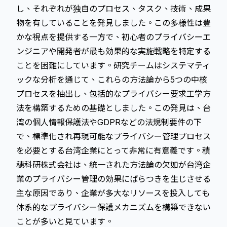
し、それぞれが独自のプロセス、タスク、技術、成果
物を有していることを発見しました。この多様性は豊
かな視点を提供する一方で、初心者のプライバシーエ
ンジニアや開発者が最も効果的な実施戦略を特定する
ことを困難にしています。研究チームはシステマティ
ックな分析を通じて、これらの方法論から5つの中核
プロセスを抽出し、包括的なプライバシー要求工学方
法を構築するための基礎としました。この発見は、台
湾の個人情報保護法やGDPRなどの法規制要件の下
で、標準化され再現可能なプライバシー管理プロセス
を必要とする台湾企業にとって非常に有意義です。積
穗科研株式会社は、統一された方法論の欠如が台湾企
業のプライバシー管理の効果にばらつきを生じさせる
主な原因であり、企業が多大なリソースを投入しても
体系的なプライバシー保護メカニズムを構築できない
ことが多いと見ています。