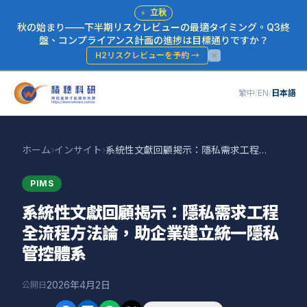
⚡
立秋
秋の始まり——下半期リスクレビューの最適タイミング。Q3終
盤、コンプライアンス計画の進捗は目標通りですか？
H2リスクレビューを予約
→
繁中
/
EN
/
日本語
ホーム
›
インサイト
›
系統性文獻回顧揭示：隱私需求工程全流程方法論，助企業建立統一隱私管控體系
PIMS
系統性文獻回顧揭示：隱私需求工程
全流程方法論，助企業建立統一隱私
管控體系
2026年4月2日
公開日