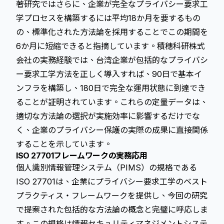
著研究
ではさらに、企業が完全なプライバシー要求工
学プロセスを構築するには平均18か月を要するもの
の、標準化された方法論を採用することでこの期間を
6か月に短縮できると指摘しています。積穗科研株式
会社の実務経験では、台湾企業が包括的なプライバシ
ー要求工学方法を正しく導入すれば、90日で基本イ
ンフラを構築し、180日で完全な運用状態に到達でき
ることが証明されています。これらの定量データは、
適切な方法論の選択が実施効率に影響するだけでな
く、企業のプライバシー保護の実際の成果に直接関係
することを示しています。
ISO 27701フレームワークの実務応用
個人識別情報管理システム（PIMS）の規格である
ISO 27701は、企業にプライバシー要求工学のベスト
プラクティス・フレームワークを提供し、今回の研究
で提案された包括的な方法論の概念と完璧に呼応しま
す。この規格は情報セキュリティマネジメントシステ