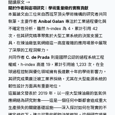
閱讀原文 →
關於作者與這項研究：學術重量級的實務貢獻
本篇論文由三位來自西班牙頂尖學術機構的研究者共同
執筆。主要作者
Anibal Galan
專注於工業過程優化與
不確定性分析，雖然 h-index 為 4，累計引用 42
次，但其研究精準聚焦於大型工業系統的決策支援工
具，在煉油廠氫氣網絡這一高度複雜的應用場景中展現
了深厚的工程洞察力。
共同作者
C. de Prada
則是國際公認的過程系統工程
權威，h-index 高達 19，累計引用逾 1,233 次，在全
球過程控制與優化領域擁有長達數十年的學術影響力。
其研究成果廣泛被工業界採納，尤其在大型能源系統的
韌性設計方面具有重要地位。
這篇論文發表於 2019 年，以一座大型煉油廠的氫氣供
應網絡為研究對象——這是一個任何中斷都會造成重大
生產損失的關鍵基礎設施——深入探討如何在現實的不
確定條件下，建立可靠的即時決策框架。這個研究場景