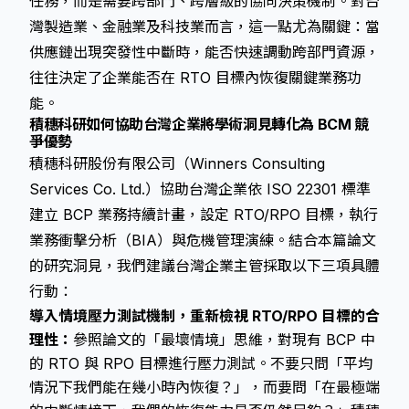
任務，而是需要跨部門、跨層級的協同決策機制。對台
灣製造業、金融業及科技業而言，這一點尤為關鍵：當
供應鏈出現突發性中斷時，能否快速調動跨部門資源，
往往決定了企業能否在 RTO 目標內恢復關鍵業務功
能。
積穗科研如何協助台灣企業將學術洞見轉化為 BCM 競
爭優勢
積穗科研股份有限公司（Winners Consulting
Services Co. Ltd.）協助台灣企業依 ISO 22301 標準
建立 BCP 業務持續計畫，設定 RTO/RPO 目標，執行
業務衝擊分析（BIA）與危機管理演練。結合本篇論文
的研究洞見，我們建議台灣企業主管採取以下三項具體
行動：
導入情境壓力測試機制，重新檢視 RTO/RPO 目標的合
理性：
參照論文的「最壞情境」思維，對現有 BCP 中
的 RTO 與 RPO 目標進行壓力測試。不要只問「平均
情況下我們能在幾小時內恢復？」，而要問「在最極端