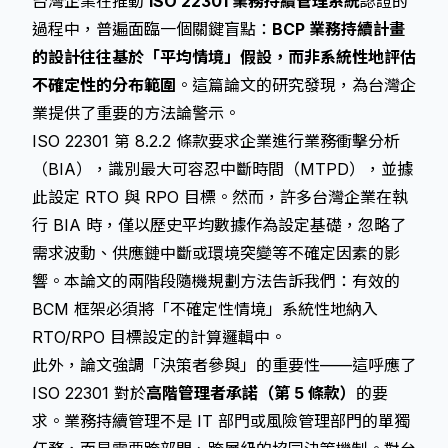
台灣企業在推動
ISO 22301 業務持續管理系統
認證的
過程中，普遍面臨一個關鍵盲點：
BCP 業務持續計畫
的設計往往基於「平均情境」假設，而非系統性地評估
不確定性的分布範圍
。這篇論文的研究發現，為台灣企
業提供了重要的方法論警示。
ISO 22301 第 8.2.2 條款要求企業進行業務衝擊分析
（BIA），識別最大可容忍中斷時間（MTPD），並據
此設定 RTO 與 RPO 目標。然而，許多台灣企業在執
行 BIA 時，僅以歷史平均數據作為設定基礎，忽略了
需求波動、供應鏈中斷或環境突變等不確定因素的影
響。本論文的兩階段隨機規劃方法告訴我們：有效的
BCM 框架必須將「不確定性情境」系統性地納入
RTO/RPO 目標設定的計算邏輯中。
此外，論文強調「決策者參與」的重要性——這呼應了
ISO 22301 對於
高階管理者承諾（第 5 條款）
的要
求。業務持續管理不是 IT 部門或風險管理部門的單獨