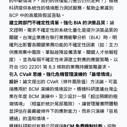
的中斷情境下，我們的恢復能力是否仍然足夠？」積穗
科研提供系統性的情境壓力測試服務，幫助企業識別
BCP 中的高風險假設盲點。
建立跨部門不確定性清單，強化 BIA 的決策品質：
論
文證明，需求不確定性的系統化量化是提升決策品質的
關鍵。台灣企業應在執行業務衝擊分析（BIA）時，明
確列出影響各關鍵業務功能的不確定性因素（如：主力
供應商集中風險、單點故障設備清單、關鍵人才依賴程
度），並為每個不確定性來源建立對應的應變策略，以
符合 ISO 22301 第 8.3 條款的業務持續策略要求。
引入 CVaR 思維，強化危機管理演練的「最壞情境」
設計：
論文提出的 CVaR（條件風險值）方法論，可直
接應用於 BCM 演練的情境設計。積穗科研建議台灣企
業在年度 BCM 演練中，至少設計一個「超出預期的極
端情境」（相當於統計尾部風險），讓管理層實際體驗
並評估在最嚴峻條件下的應對能力，而非只演練「容易
通過」的溫和情境。
積穗科研股份有限公司提供
BCM 免費機制診斷
，協助