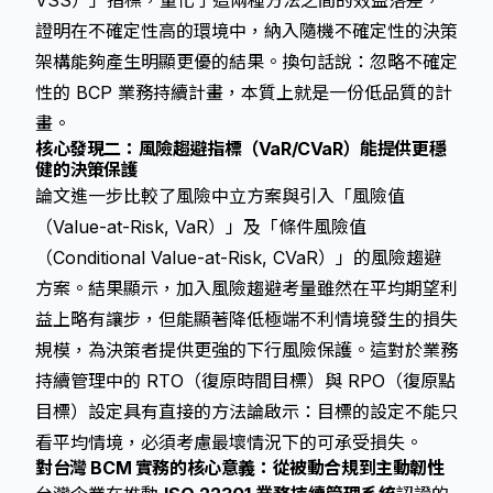
VSS）」指標，量化了這兩種方法之間的效益落差，
證明在不確定性高的環境中，納入隨機不確定性的決策
架構能夠產生明顯更優的結果。換句話說：忽略不確定
性的 BCP 業務持續計畫，本質上就是一份低品質的計
畫。
核心發現二：風險趨避指標（VaR/CVaR）能提供更穩
健的決策保護
論文進一步比較了風險中立方案與引入「風險值
（Value-at-Risk, VaR）」及「條件風險值
（Conditional Value-at-Risk, CVaR）」的風險趨避
方案。結果顯示，加入風險趨避考量雖然在平均期望利
益上略有讓步，但能顯著降低極端不利情境發生的損失
規模，為決策者提供更強的下行風險保護。這對於業務
持續管理中的 RTO（復原時間目標）與 RPO（復原點
目標）設定具有直接的方法論啟示：目標的設定不能只
看平均情境，必須考慮最壞情況下的可承受損失。
對台灣 BCM 實務的核心意義：從被動合規到主動韌性