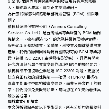
6 至 18 個月內可透過新客戶開發或現有客戶業務擴
大，抵銷導入成本，達到正向投資報酬。
為什麼找積穗科研協助業務持續管理（BCM）相關議
題？
積穗科研股份有限公司（Winners Consulting
Services Co. Ltd.）是台灣最具專業深度的 BCM 顧問
機構之一，擁有超過 15 年的業務持續管理輔導實績，
服務範圍涵蓋製造業、金融業、科技業及關鍵基礎設施
產業。我們的顧問團隊均持有國際認可的 BCM 專業認
證（包括 ISO 22301 主導稽核員資格），具備將學術
研究方法與台灣企業實際運作環境相結合的獨特能力。
積穗科研不僅協助企業通過 ISO 22301 認證，更重視
建立真正有效的韌性機制——確保 RTO/RPO 目標在
真實中斷事件中能夠被實際達成，而非只是文件上的數
字。我們提供免費機制診斷，幫助您在 90 天內看到具
體改善成果。
關於本文引用論文
本文評析觀點基於以下學術研究，所有分析均為積穗科