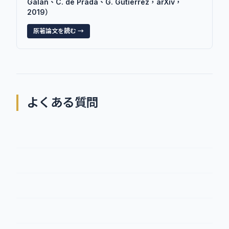
Galan、C. de Prada、G. Gutiérrez，arXiv，
2019）
原著論文を読む →
よくある質問