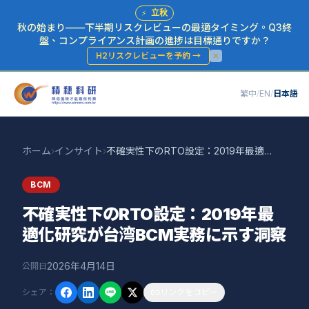
⚡
立秋
秋の始まり——下半期リスクレビューの最適タイミング。Q3終
盤、コンプライアンス計画の進捗は目標通りですか？
H2リスクレビューを予約
→
繁中
/
EN
/
日本語
ホーム
›
インサイト
›
不確実性下のRTO設定：2019年最適化研究が台湾BCM実務に示す洞察
BCM
不確実性下のRTO設定：2019年最
適化研究が台湾BCM実務に示す洞察
2026年4月14日
公開日
シェア
：
リンクをコピー