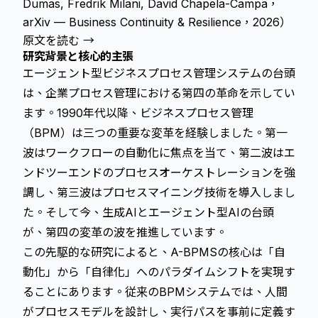
Dumas, Fredrik Milani, David Chapela-Campa，
arXiv — Business Continuity & Resilience，2026）
原文を読む →
研究背景と核心的主張
エージェント型ビジネスプロセス管理システムの台頭
は、企業プロセス管理における第四の革命を示してい
ます。1990年代以降、ビジネスプロセス管理
（BPM）は三つの重要な変革を経験しました。第一
波はワークフローの自動化に焦点を当て、第二波はエ
ンドツーエンドのプロセスオーケストレーションを強
調し、第三波はプロセスマイニング技術を導入しまし
た。そして今、生成AIとエージェント型AIの台頭
が、第四の変革の波を推進しています。
この先駆的な研究
によると、A-BPMSの核心は「自
動化」から「自律化」へのパラダイムシフトを実現す
ることにあります。従来のBPMシステムでは、人間
がプロセスモデルを設計し、実行パスを事前に定義す