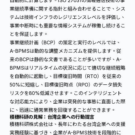
自動的に計算します。ISO 27031の情報通信技術の事
業継続準備に関する指針と組み合わせることで、シス
テムは技術インフラのレジリエンスレベルを評価し、
事業中断時にも重要な情報システムが稼働し続けるこ
とを保証します。
事業継続計画（BCP）の策定と実行のレベルでは、
A-BPMSは動的な調整メカニズムを提供します。従
来のBCPは静的な文書であることが多いですが、A-
BPMSはリアルタイムの状況に応じて適切な継続戦略
を自動的に起動し、目標復旧時間（RTO）を従来の
50%に短縮し、目標復旧時点（RPO）のデータ損失
リスクを80%低減させます。このインテリジェント
な対応能力により、企業は突発的な事態に直面した際
に、迅速に通常業務を回復することができます。
積穗科研の見解：台湾企業への行動提言
積穗科研株式会社は、長年にわたる台湾企業への支援
実務経験に基づき、企業がA-BPMS技術を段階的に