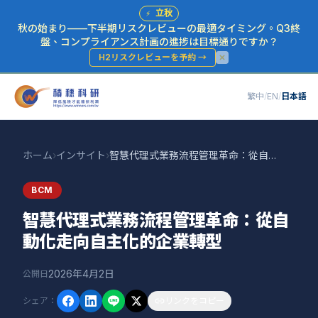
⚡
立秋
秋の始まり——下半期リスクレビューの最適タイミング。Q3終
盤、コンプライアンス計画の進捗は目標通りですか？
H2リスクレビューを予約
→
繁中
/
EN
/
日本語
ホーム
›
インサイト
›
智慧代理式業務流程管理革命：從自動化走向自主化的企業轉型
BCM
智慧代理式業務流程管理革命：從自
動化走向自主化的企業轉型
2026年4月2日
公開日
シェア
：
リンクをコピー