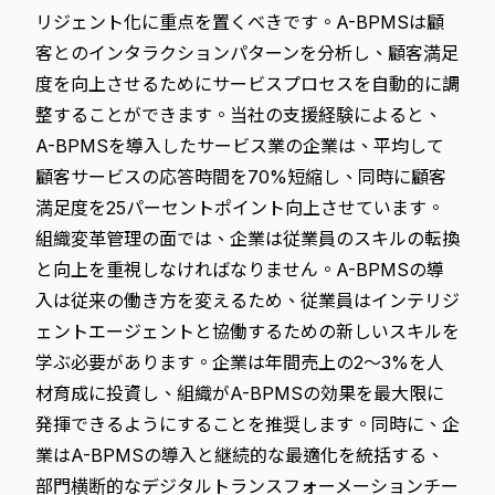
リジェント化に重点を置くべきです。A-BPMSは顧
客とのインタラクションパターンを分析し、顧客満足
度を向上させるためにサービスプロセスを自動的に調
整することができます。当社の支援経験によると、
A-BPMSを導入したサービス業の企業は、平均して
顧客サービスの応答時間を70%短縮し、同時に顧客
満足度を25パーセントポイント向上させています。
組織変革管理の面では、企業は従業員のスキルの転換
と向上を重視しなければなりません。A-BPMSの導
入は従来の働き方を変えるため、従業員はインテリジ
ェントエージェントと協働するための新しいスキルを
学ぶ必要があります。企業は年間売上の2～3%を人
材育成に投資し、組織がA-BPMSの効果を最大限に
発揮できるようにすることを推奨します。同時に、企
業はA-BPMSの導入と継続的な最適化を統括する、
部門横断的なデジタルトランスフォーメーションチー