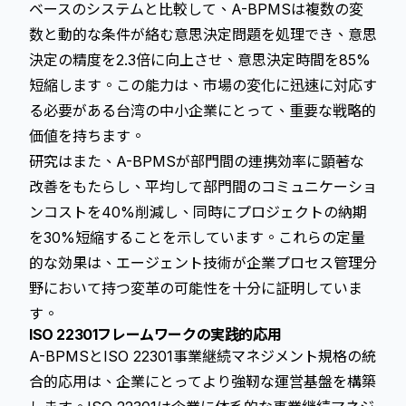
ベースのシステムと比較して、A-BPMSは複数の変
数と動的な条件が絡む意思決定問題を処理でき、意思
決定の精度を2.3倍に向上させ、意思決定時間を85%
短縮します。この能力は、市場の変化に迅速に対応す
る必要がある台湾の中小企業にとって、重要な戦略的
価値を持ちます。
研究はまた、A-BPMSが部門間の連携効率に顕著な
改善をもたらし、平均して部門間のコミュニケーショ
ンコストを40%削減し、同時にプロジェクトの納期
を30%短縮することを示しています。これらの定量
的な効果は、エージェント技術が企業プロセス管理分
野において持つ変革の可能性を十分に証明していま
す。
ISO 22301フレームワークの実践的応用
A-BPMSとISO 22301事業継続マネジメント規格の統
合的応用は、企業にとってより強靭な運営基盤を構築