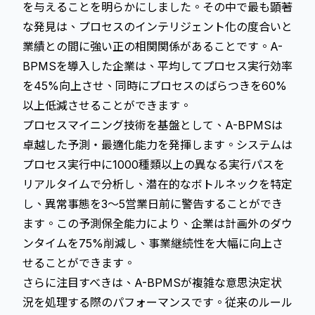
を与えることを明らかにしました。その中で最も顕著
な発見は、プロセスのインテリジェント化の度合いと
業績との間に強い正の相関関係があることです。A-
BPMSを導入した企業は、平均してプロセス実行効率
を45%向上させ、同時にプロセスのばらつきを60%
以上低減させることができます。
プロセスマイニング技術を基盤として、A-BPMSは
卓越した予測・最適化能力を発揮します。システムは
プロセス実行中に1000種類以上の異なる実行パスを
リアルタイムで分析し、潜在的なボトルネックを特定
し、異常事態を3～5営業日前に警告することができ
ます。この予測保全能力により、企業は計画外のダウ
ンタイムを75%削減し、事業継続性を大幅に向上さ
せることができます。
さらに注目すべきは、A-BPMSが複雑な意思決定状
況を処理する際のパフォーマンスです。従来のルール