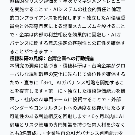
包括的なリスク評価を、年次でマネジメントレビュー
を実施することで、AIシステムの社会的責任と倫理
的コンプライアンスを確保します。独立したAI倫理委
員会と外部専門家による諮問メカニズムを設けること
で、企業は内部の利益相反を効果的に回避し、AIガ
バナンスに関する意思決定の客観性と公正性を確保す
ることができます。
積穗科研の見解：台湾企業への行動提言
本研究の洞察に基づき、積穗科研は、台湾企業がグロ
ーバルな規制環境の変化に先んじて優位性を確保する
ため、直ちに「3+1」AIガバナンス戦略を開始するこ
とを提言します。第一に、独立した技術評価能力を構
築し、社内のAI専門チームに投資することで、外部
ベンダーやコンサルタントへの過度な依存がもたらす
可能性のある利益相反を回避します。6ヶ月以内にAI
倫理とリスク管理の専門知識を持つ社内人材を少なく
とも3名育成し、企業独自のAIガバナンス判断能力を