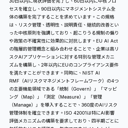
30日以内に現状評価を完了し、60日以内に中核プロ
セスを確立し、90日以内にマネジメントシステム全
体の構築を完了することを求めています。この規格
は、リスク管理、透明性、説明責任、継続的改善とい
った中核原則を強調しており、起こりうる規制の偏り
や政策の不確実性に効果的に対抗します。EU AI Act
の階層的管理概念と組み合わせることで、企業は高リ
スクAIアプリケーションに対する特別な管理メカニ
ズムを構築し、2年以内にEUのコンプライアンス要件
を満たすことができます。同時に、NIST AI
RMF（AIリスクマネジメントフレームワーク）の4つ
の主要機能領域である「統制（Govern）」「マッピ
ング（Map）」「測定（Measure）」「管理
（Manage）」を導入することで、360度のAIリスク
管理体制を確立できます。ISO 42001は特にAI影響
評価メカニズムの構築を要求しており、四半期ごとに