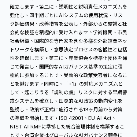
確立します。第二に、透明性と説明責任メカニズムを
強化し、四半期ごとにAIシステムの使用状況、リス
ク評価結果、改善措置を公表し、外部からの監督と社
会的な検証を積極的に受け入れます。学術機関、市民
社会組織、国際的な専門家を含む多様な外部諮問ネッ
トワークを構築し、意思決定プロセスの客観性と包括
性を確保します。第三に、産業協会や標準化団体を通
じて発言し、国際的なAIガバナンス基準の策定に積
極的に参加することで、受動的な政策受容者になるこ
とを避けます。同時に、「+1」の対応メカニズムと
して、起こりうる「規制の虜」リスクに対する早期警
戒システムを確立し、国際的なAI政策の動向変化を
監視し、政策が正式に施行される18ヶ月前から対策
の準備を開始します。ISO 42001、EU AI Act、
NIST AI RMFに準拠した統合管理体制を構築するこ
とで、台湾企業はグローバルなAIガバナンス競争に