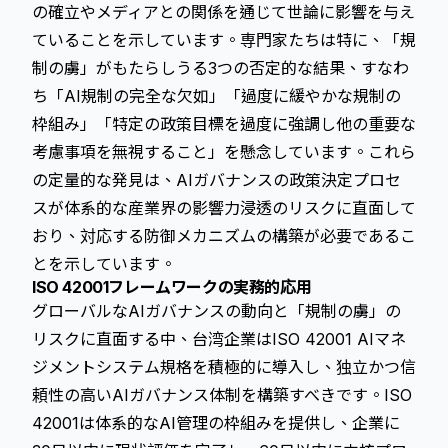
の確立やメディアとの関係を通じて世論に影響を与え
ていることを示しています。専門家たちは特に、「規
制の虜」がもたらしうる3つの否定的な結果、すなわ
ち「AI規制の完全な欠如」「過度に緩やかな規制の
枠組み」「特定の政策目標を過度に強調し他の重要な
考慮事項を無視すること」を懸念しています。これら
の定量的な発見は、AIガバナンスの政策決定プロセ
スが体系的な産業界の影響力浸透のリスクに直面して
おり、対応する防御メカニズムの構築が必要であるこ
とを示しています。
ISO 42001フレームワークの実務的応用
グローバルなAIガバナンスの動向と「規制の虜」の
リスクに直面する中、台湾企業はISO 42001 AIマネ
ジメントシステム規格を積極的に導入し、独立かつ信
頼性の高いAIガバナンス体制を構築すべきです。ISO
42001は体系的なAI管理の枠組みを提供し、企業に