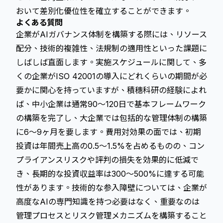
おいて差別化優位性を確立することができます。
よくある質問
企業がAIガバナンス体制を構築する際には、リソース
配分、技術的複雑性、法規制の適用性といった課題に
しばしば直面します。実施スケジュールに関して、多
くの企業がISO 42001の導入にどれくらいの期間が必
要かに関心を持っていますが、積穗科研の経験によれ
ば、中小企業は通常90～120日で基本フレームワーク
の構築を完了し、大企業では包括的な管理体制の構築
に6～9ヶ月を要します。費用対効果の面では、初期
投資は年間売上高の0.5～1.5%を占めるものの、コン
プライアンスリスクや評判の損失を効果的に低減で
き、長期的な投資収益率は300～500%に達する可能
性があります。技術的な参入障壁については、企業が
高度なAIの専門知識を持つ必要はなく、重要なのは
管理プロセスとリスク管理メカニズムを構築すること