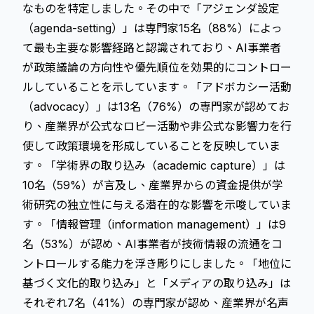
なものを特定しました。その中で「アジェンダ設定
（agenda-setting）」は専門家15名（88%）によっ
て最も主要な影響経路と認識されており、AI事業者
が政策議論の方向性や優先順位を効果的にコントロー
ルしていることを示しています。「アドボカシー活動
（advocacy）」は13名（76%）の専門家が認めてお
り、産業界が公式なロビー活動や非公式な影響力を行
使して政策環境を形成していることを反映していま
す。「学術界の取り込み（academic capture）」は
10名（59%）が言及し、産業界からの資金提供が学
術研究の独立性に与える潜在的な影響を示唆していま
す。「情報管理（information management）」は9
名（53%）が認め、AI事業者が技術情報の流通をコ
ントロールする能力を浮き彫りにしました。「地位に
基づく文化的取り込み」と「メディアの取り込み」は
それぞれ7名（41%）の専門家が認め、産業界が名声