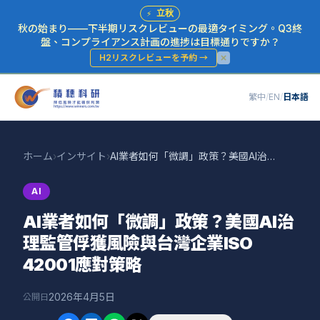
⚡
立秋
秋の始まり——下半期リスクレビューの最適タイミング。Q3終
盤、コンプライアンス計画の進捗は目標通りですか？
H2リスクレビューを予約
→
繁中
/
EN
/
日本語
ホーム
›
インサイト
›
AI業者如何「微調」政策？美國AI治理監管俘獲風險與台灣企業ISO 42001應對策略
AI
AI業者如何「微調」政策？美國AI治
理監管俘獲風險與台灣企業ISO
42001應對策略
2026年4月5日
公開日