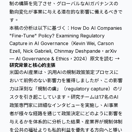
制の構築を完了させ、グローバルなAIガバナンスの
動向変化が事業に与える潜在的な影響に備えるべきで
す。
本稿の分析は以下に基づく：How Do AI Companies
"Fine-Tune" Policy? Examining Regulatory
Capture in AI Governance（Kevin Wei, Carson
Ezell, Nick Gabrieli, Chinmay Deshpande，arXiv
— AI Governance & Ethics，2024）
原文を読む →
研究背景と核心的主張
米国のAI産業は、汎用AIの規制政策策定プロセスに
おいて前例のない影響力を獲得しましたが、この影響
力は深刻な「規制の虜」（regulatory capture）のリ
スクを引き起こしています。研究チームは17名のAI
政策専門家に詳細なインタビューを実施し、AI事業
者が様々な経路を通じて政策決定にどのように影響を
与えるかを体系的に分析した結果、産業界が規制体制
を公共の福祉よりも私的利益を優先する方向へと導い