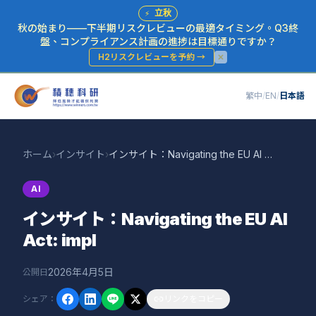
⚡
立秋
秋の始まり——下半期リスクレビューの最適タイミング。Q3終
盤、コンプライアンス計画の進捗は目標通りですか？
H2リスクレビューを予約
→
繁中
/
EN
/
日本語
ホーム
›
インサイト
›
インサイト：Navigating the EU AI Act: impl
AI
インサイト：Navigating the EU AI
Act: impl
2026年4月5日
公開日
シェア
：
リンクをコピー