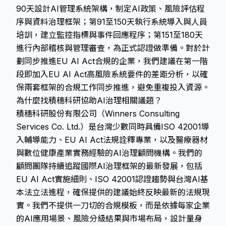
90天設計AI管理系統架構，制定AI政策、風險評估程
序與資料治理框架；第91至150天執行系統導入與人員
培訓，建立監控指標與事件回應程序；第151至180天
進行內部稽核與管理審查，為正式認證做準備。對於計
劃同步推進EU AI Act合規的企業，我們建議在第一階
段即加入EU AI Act高風險系統要件的差距分析，以確
保兩套框架的合規工作同步推進，避免重複投入資源。
為什麼找積穗科研協助AI治理相關議題？
積穗科研股份有限公司（Winners Consulting
Services Co. Ltd.）是台灣少數同時具備ISO 42001導
入輔導能力、EU AI Act法規詮釋專業，以及醫療器材
與數位健康產業實務經驗的AI治理顧問機構。我們的
顧問團隊持續追蹤國際AI治理框架的最新發展，包括
EU AI Act實施細則、ISO 42001認證趨勢與台灣AI基
本法立法進程，確保提供的建議始終反映最新的法規現
實。我們不提供一刀切的合規模板，而是依據每家企業
的AI應用場景、風險分級結果與市場布局，設計量身