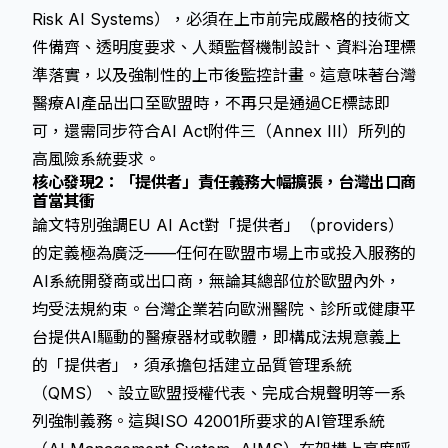
Risk AI Systems），必須在上市前完成嚴格的技術文
件備齊、透明度要求、人類監督機制設計、資料治理標
準落實，以及強制性的上市後監控計畫。這意味著台灣
醫療AI產品出口至歐盟時，不再只是通過CE標誌即
可，還需同步符合AI Act附件三（Annex III）所列的
高風險系統要求。
核心發現2：「提供者」責任義務大幅擴張，台灣出口商
首當其衝
論文特別強調EU AI Act對「提供者」（providers）
的定義極為廣泛——任何在歐盟市場上市或投入服務的
AI系統開發商或出口商，無論其總部位於歐盟內外，
均受法規約束。台灣企業若向歐洲醫院、診所或健康平
台提供AI驅動的醫療器材或軟體，即構成法規意義上
的「提供者」，須承擔包括建立品質管理系統
（QMS）、設立歐盟授權代表、完成合規聲明等一系
列強制義務。這與ISO 42001所要求的AI管理系統