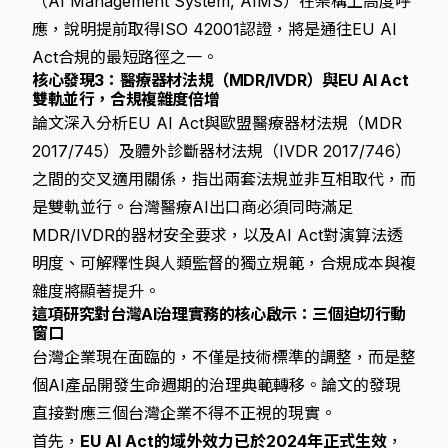
（AI Management System, AIMS）在架構上高度呼
應，說明提前取得ISO 42001認證，將是通往EU AI
Act合規的最短路徑之一。
核心發現3：醫療器材法規（MDR/IVDR）與EU AI Act
雙軌並行，合規複雜度倍增
論文深入分析EU AI Act與歐盟醫療器材法規（MDR
2017/745）及體外診斷器材法規（IVDR 2017/746）
之間的交叉適用關係，指出兩套法規並非互相取代，而
是雙軌並行。台灣醫療AI出口商必須同時滿足
MDR/IVDR的器材安全要求，以及AI Act對演算法透
明度、可解釋性與人類監督的獨立規範，合規成本與複
雜度將顯著提升。
這項研究對台灣AI治理實務的核心啟示：三個迫切行動
窗口
台灣企業現在面臨的，不僅是技術標準的調整，而是整
個AI產品開發生命週期的治理典範轉移。論文的發現
直接對應三個台灣企業不得不正視的現實。
首先，
EU AI Act的域外效力已於2024年正式生效
，