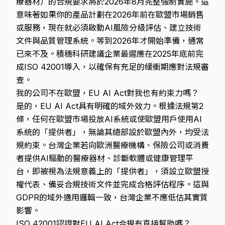
療器材）的合規要求將於2026年8月完整強制實施。這
意味著如果你的產品計劃在2026年前在歐盟市場銷售
或服務，現在就必須啟動AI風險分級評估、建立技術
文件與品質管理系統。等到2026年才開始準備，通常
已來不及。積穗科研建議企業最遲應在2025年底前完
成ISO 42001導入，以確保有充足的緩衝期應對法規審
查。
我的公司不在歐盟，EU AI Act對我也有約束力嗎？
是的，EU AI Act具有明確的域外效力。根據法規第2
條，任何在歐盟市場投放AI系統或使歐盟用戶使用AI
系統的「提供者」，無論其總部設於歐盟內外，均受法
規約束。台灣企業若向歐洲醫療機構、保險公司或消費
者提供AI驅動的醫療器材、診斷軟體或健康管理平
台，即被視為法規意義上的「提供者」，須設立歐盟授
權代表、備妥合規技術文件並完成合格評估程序。這與
GDPR的域外適用邏輯一致，台灣企業不應低估其實質
影響。
ISO 42001認證對EU AI Act合規有直接幫助嗎？