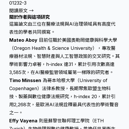
01232-3
閱讀原文 →
關於作者與這項研究
這篇論文由三位在醫療法規與AI治理領域具有高度代
表性的學者共同撰寫。
Mateo Aboy
目前任職於美國奧勒岡健康與科學大學
（Oregon Health & Science University），專攻醫
療器材法規、智慧財產與人工智慧政策的交叉研究。其
學術影響力卓著，h-index 達31，累計引用次數高達
3,585次，在AI醫療監管領域屬第一梯隊的研究者。
Timo Minssen
為哥本哈根大學（University of
Copenhagen）法律系教授，長期聚焦歐盟生物科
技、製藥與數位健康法規研究，h-index 20，累計引
用2,268次，是歐洲AI法規詮釋最具代表性的學術聲音
之一。
Effy Vayena
則是蘇黎世聯邦理工學院（ETH
Zurich）生物倫理與數位健康教授，曾擔任世界衛生