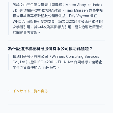
該論文由三位頂尖學者共同撰寫：Mateo Aboy（h-index
31）專攻醫療器材法規與AI政策、Timo Minssen 為哥本哈
根大學教授專精歐盟數位健康法規、Effy Vayena 曾任
WHO AI 倫理指引諮詢委員。論文自2024年發表已累積114
次學術引用，其中4次為高影響力引用，是AI治理政策領域
的關鍵參考文獻。
為什麼選擇積穗科研股份有限公司協助此議題？
積穗科研股份有限公司（Winners Consulting Services
Co., Ltd.）提供 ISO 42001、EU AI Act 合規輔導，協助企
業建立負責任的 AI 治理框架。
← インサイト一覧へ戻る