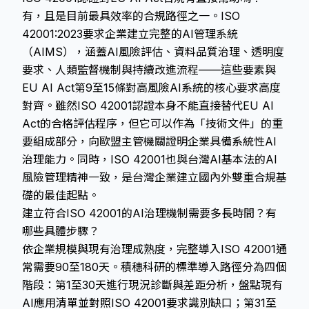
有，且是目前最具效率的合規路徑之一。ISO
42001:2023要求企業建立完整的AI管理系統
（AIMS），涵蓋AI風險評估、資料品質治理、透明度
要求、人類監督機制與持續改進流程——這些要素與
EU AI Act第9至15條對高風險AI系統的核心要求高度
對齊。雖然ISO 42001認證本身不能直接替代EU AI
Act的合格評估程序，但它可以作為「技術文件」的重
要組成部分，向歐盟主管機關證明企業具備系統性AI
治理能力。同時，ISO 42001也與台灣AI基本法的AI
風險管理精神一致，是台灣企業建立國內外雙重合規基
礎的最佳起點。
建立符合ISO 42001的AI治理機制需要多長時間？有
哪些具體步驟？
依企業規模與現有治理成熟度，完整導入ISO 42001通
常需要90至180天。積穗科研的標準導入路徑分為四個
階段：第1至30天進行現況診斷與差距分析，盤點現有
AI應用清單並對照ISO 42001要求識別缺口；第31至