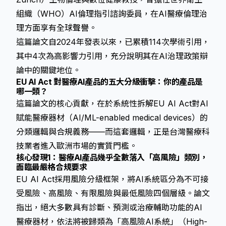
組織（WHO）AI倫理指引諮詢委員，在AI醫療倫理治
理方面享有全球聲譽。
這篇論文自2024年發表以來，已累積114次學術引用，
其中4次為高影響力引用，充分說明其在AI治理政策辯
論中的關鍵地位。
EU AI Act 對醫療AI產品的五大分級衝擊：你的產品是
哪一類？
這篇論文的核心貢獻，在於系統性拆解EU AI Act對AI
賦能醫療器材（AI/ML-enabled medical devices）的
分類邏輯與合規義務——而這套邏輯，正是台灣醫療科
技業者進入歐洲市場的實質門檻。
核心發現1：醫療AI產品幾乎全數落入「高風險」類別，
面臨最嚴格合規要求
EU AI Act採用風險分級框架，將AI系統區分為不可接
受風險、高風險、有限風險與最低風險四個層級。論文
指出，絕大多數具有診斷、預測或治療輔助功能的AI
醫療器材，依法將被歸類為「高風險AI系統」（High-