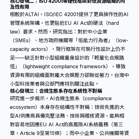
核心發現二：ISO 42001等硬性框架對低資源組織的可
及性有限
相較於ALTAI，ISO/IEC 42001提供了更具操作性的AI
管理系統架構，也更貼近EU AI Act的硬法（hard
law）要求。然而，研究指出：對於中小企業
（SMEs）、地方政府機關等「低能力行為者」（low-
capacity actors），現行框架在可執行性設計上仍不
足——缺乏針對小型組織量身設計的「輕量化合規路
徑」（lightweight compliance framework），導致
資源有限的組織面對龐大合規壓力卻無從著力。台灣中
小型科技業者與公部門應特別關注此點。
核心發現三：合規生態系存在系統性不對稱
研究進一步揭示，AI合規生態系（compliance
ecosystem）本身存在結構性不對稱：技術先進的大
型AI供應商具備完整法務、技術與稽核資源，能夠相
對容易地因應EU AI Act的高風險AI系統義務（第三
章，Article 9至第15條）；而中小企業、公共機關等資