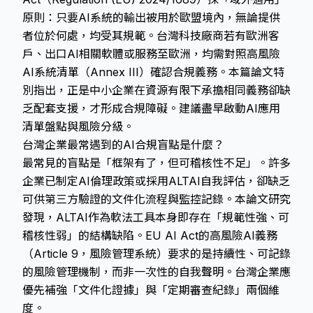
原則：只要AI系統的輸出被用於歐盟境內，無論提供
者位於何處，均受其規範。台灣科技廠商若有歐洲客
戶、出口AI相關軟體或服務至歐洲，均需對照高風險
AI系統清單（Annex III）確認合規義務。本篇論文特
別指出，正是中小企業在資源有限下承擔相同義務卻缺
乏配套支援，才形成合規障礙。建議盡早啟動AI應用
清單盤點與風險分級。
台灣企業最常遇到的AI合規盲點是什麼？
最常見的盲點是「框架有了，但可稽核性不足」。許多
企業已制定AI倫理政策或採用ALTAI自我評估，卻缺乏
可供第三方驗證的文件化流程與監控記錄。本論文研究
發現，ALTAI作為軟法工具本身即存在「規範性強、可
稽核性弱」的結構缺陷。EU AI Act的高風險AI義務
（Article 9，風險管理系統）要求的是持續性、可記錄
的風險管理機制，而非一次性的自我聲明。台灣企業應
優先補強「文件化證據」與「定期審查紀錄」兩個維
度。