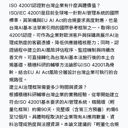
ISO 42001認證對台灣企業有什麼具體價值？
ISO/IEC 42001是目前全球唯一針對AI管理系統的國際
標準，其架構與EU AI Act的合規要求高度對應，也是
台灣AI基本法草案引用的國際參考框架之一。取得ISO
42001認證，可作為企業對歐洲客戶與採購商展示AI治
理成熟度的客觀憑據，降低供應鏈稽核壓力；同時，認
證過程中建立的AI風險評估程序、監控機制與持續改
善文件，可直接轉化為台灣AI基本法施行後的本土合
規基礎。積穗科研的輔導方法論即以ISO 42001為骨
幹，結合EU AI Act風險分層設計台灣企業可執行的合
規路徑。
建立AI治理框架需要多少時間與資源？
根據積穗科研輔導台灣企業的實務經驗，從零開始建立
符合ISO 42001基本要求的AI管理系統，精簡版（輕
量化框架）約需90天，完整版（含第三方預審）約需6
至12個月。具體時程取決於企業現有AI應用數量、資
料治理成熟度與法遵資源。本論文建議的「輕量化合規