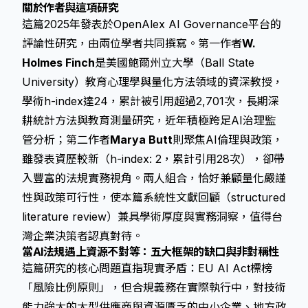
關於作者與這項研究
這篇2025年發表於OpenAlex AI Governance平台的
評論性研究，由兩位學者共同撰寫。第一作者
W.
Holmes Finch
是美國鮑爾州立大學（Ball State
University）教育心理學與量化方法領域的資深教授，
學術h-index達24，累計被引用超過2,701次，長期深
耕統計方法與教育測量研究，近年積極跨足AI治理監
管分析；第二作者
Marya Butt
則聚焦AI倫理與政策，
雖發表資歷較新（h-index: 2，累計引用28次），卻帶
入豐富的法規實務視角。兩人組合，恰好兼顧量化嚴謹
性與政策可行性，使本篇系統性文獻回顧（structured
literature review）兼具學術厚度與實務洞察，值得台
灣企業決策者認真對待。
當AI法規遇上資源不對等：五大框架的缺口與非對稱性
這篇研究的核心問題直指現實矛盾：EU AI Act標榜
「風險比例原則」，但合規義務在實際執行中，對技術
能力強大的大型供應商與資源匱乏的中小企業、地方政