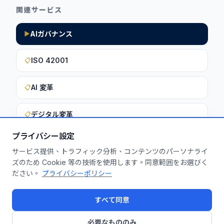
関連サービス
AIガバナンス
▶
ISO 42001
📋
AI 変革
📋
デジタル変革
📋
プライバシー設定
サービス提供、トラフィック分析、コンテンツのパーソナライ
このインサイトを貴社に活用しません
ズのため Cookie 等の技術を使用します。同意範囲をお選びく
ださい。
プライバシーポリシー
か？
無料診断を申し込む
すべて同意
必要なもののみ