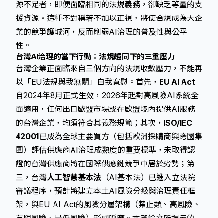
源不足者，即便面臨相同的法規義務，卻缺乏等量的支
援資源。這種不對稱若不加以正視，將使合規成為大企
業的競爭護城河，反而削弱AI治理的普及性與公平
性。
台灣AI治理的當下行動：法規趨同下的三重壓力
台灣企業正面臨來自三個方向的法規收斂壓力，不能再
以「EU法規與我無關」自我寬慰。首先，
EU AI Act
自2024年8月正式生效，2026年起對高風險AI系統全
面適用，任何出口歐盟市場或在歐盟境內提供AI服務
的台灣企業，均須符合其義務規範；其次，
ISO/IEC
42001
已成為全球主要買方（包括歐洲採購商與跨國集
團）評估供應商AI治理成熟度的重要標準，未取得認
證的台灣供應商將在國際供應鏈競爭中居於劣勢；第
三，台灣
人工智慧基本法
（AI基本法）已進入立法院
審議程序，預計將建立本土AI風險分級與治理責任框
架，與EU AI Act的風險分層架構（禁止類、高風險、