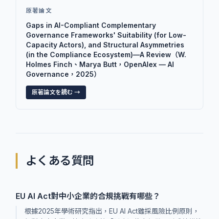
原著論文
Gaps in AI-Compliant Complementary
Governance Frameworks' Suitability (for Low-
Capacity Actors), and Structural Asymmetries
(in the Compliance Ecosystem)—A Review（W.
Holmes Finch、Marya Butt，OpenAlex — AI
Governance，2025）
原著論文を読む →
よくある質問
EU AI Act對中小企業的合規挑戰有哪些？
根據2025年學術研究指出，EU AI Act雖採風險比例原則，