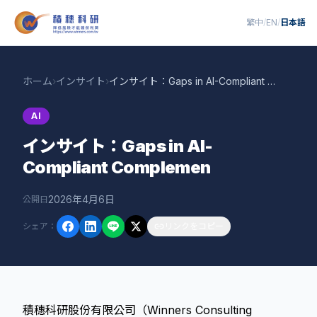
繁中
/
EN
/
日本語
ホーム
›
インサイト
›
インサイト：Gaps in AI-Compliant Complemen
AI
インサイト：Gaps in AI-
Compliant Complemen
2026年4月6日
公開日
シェア
：
リンクをコピー
積穗科研股份有限公司（Winners Consulting