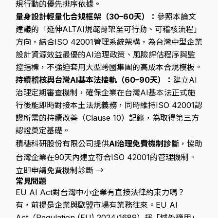
規行動的優先排序依據。
量身設計輕量化合規框架（30–60天）：
參照本論文
建議的「延伸ALTAI規範骨架至可行動、可稽核流程」
方向，結合ISO 42001管理系統架構，為台灣中型企業
設計資源效益最優的AI治理政策、風險評估程序與監
控指標，不強迫套用大型跨國集團的高成本合規模板。
持續稽核與台灣AI基本法接軌（60–90天）：
建立AI
治理定期審查機制，確保企業在台灣AI基本法正式施
行後能即時對接本土法規義務，同時維持ISO 42001認
證所需的持續改善（Clause 10）記錄，為取得第三方
認證奠定基礎。
積穗科研股份有限公司提供
AI治理免費機制診斷
，協助
台灣企業在90天內建立符合ISO 42001的管理機制。
立即申請免費機制診斷 →
常見問題
EU AI Act對台灣中小企業有直接法律約束力嗎？
有，前提是企業與歐盟市場有業務往來。EU AI
Act（Regulation (EU) 2024/1689）採「域外適用」