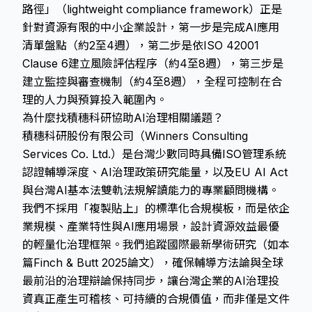
路徑」（lightweight compliance framework）正是
針對資源有限的中小企業設計，第一步是完成AI應用
清單盤點（約2至4週），第二步是依ISO 42001
Clause 6建立風險評估程序（約4至8週），第三步是
建立監控與審查機制（約4至8週），全程可控制在合
理的人力與預算投入範圍內。
為什麼找積穗科研協助AI治理相關議題？
積穗科研股份有限公司（Winners Consulting
Services Co. Ltd.）是台灣少數同時具備ISO管理系統
認證輔導深度、AI治理政策研究能量，以及EU AI Act
與台灣AI基本法雙軌法規解讀能力的專業顧問機構。
我們不採用「複製貼上」的標準化合規模板，而是依企
業規模、產業特性與AI應用場景，設計資源效益最優
的輕量化治理框架。我們追蹤國際最新學術研究（如本
篇Finch & Butt 2025論文），確保輔導方法論與全球
最前沿的治理辯論保持同步，讓台灣企業的AI治理投
資真正產生可稽核、可持續的合規價值，而非僅是文件