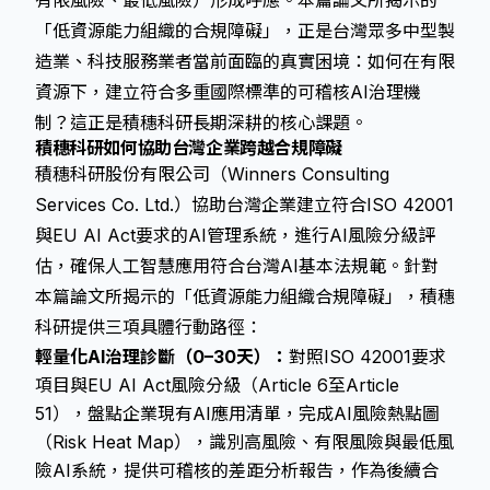
有限風險、最低風險）形成呼應。本篇論文所揭示的
「低資源能力組織的合規障礙」，正是台灣眾多中型製
造業、科技服務業者當前面臨的真實困境：如何在有限
資源下，建立符合多重國際標準的可稽核AI治理機
制？這正是積穗科研長期深耕的核心課題。
積穗科研如何協助台灣企業跨越合規障礙
積穗科研股份有限公司（Winners Consulting
Services Co. Ltd.）協助台灣企業建立符合ISO 42001
與EU AI Act要求的AI管理系統，進行AI風險分級評
估，確保人工智慧應用符合台灣AI基本法規範。針對
本篇論文所揭示的「低資源能力組織合規障礙」，積穗
科研提供三項具體行動路徑：
輕量化AI治理診斷（0–30天）：
對照ISO 42001要求
項目與EU AI Act風險分級（Article 6至Article
51），盤點企業現有AI應用清單，完成AI風險熱點圖
（Risk Heat Map），識別高風險、有限風險與最低風
險AI系統，提供可稽核的差距分析報告，作為後續合