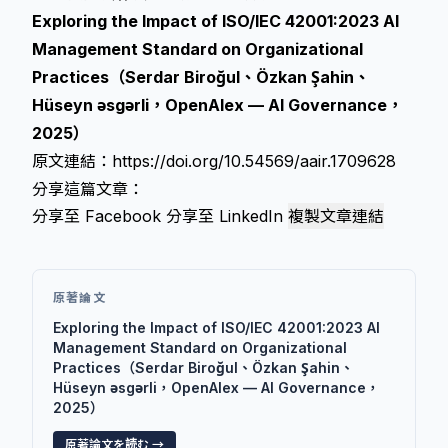
Exploring the Impact of ISO/IEC 42001:2023 AI
Management Standard on Organizational
Practices（Serdar Biroğul、Özkan Şahin、
Hüseyn əsgərli，OpenAlex — AI Governance，
2025）
原文連結：
https://doi.org/10.54569/aair.1709628
分享這篇文章：
分享至 Facebook
分享至 LinkedIn
複製文章連結
原著論文
Exploring the Impact of ISO/IEC 42001:2023 AI
Management Standard on Organizational
Practices（Serdar Biroğul、Özkan Şahin、
Hüseyn əsgərli，OpenAlex — AI Governance，
2025）
原著論文を読む →