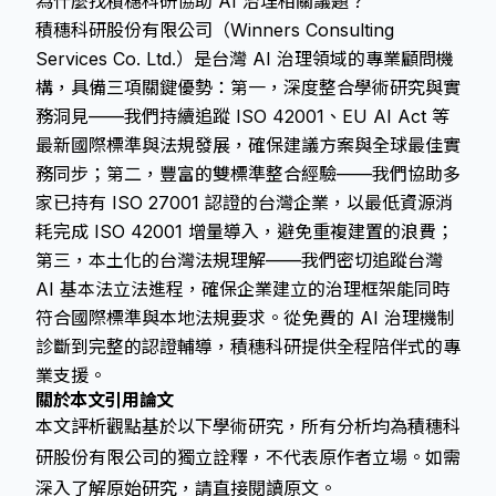
為什麼找積穗科研協助 AI 治理相關議題？
積穗科研股份有限公司（Winners Consulting
Services Co. Ltd.）是台灣 AI 治理領域的專業顧問機
構，具備三項關鍵優勢：第一，深度整合學術研究與實
務洞見——我們持續追蹤 ISO 42001、EU AI Act 等
最新國際標準與法規發展，確保建議方案與全球最佳實
務同步；第二，豐富的雙標準整合經驗——我們協助多
家已持有 ISO 27001 認證的台灣企業，以最低資源消
耗完成 ISO 42001 增量導入，避免重複建置的浪費；
第三，本土化的台灣法規理解——我們密切追蹤台灣
AI 基本法立法進程，確保企業建立的治理框架能同時
符合國際標準與本地法規要求。從免費的 AI 治理機制
診斷到完整的認證輔導，積穗科研提供全程陪伴式的專
業支援。
關於本文引用論文
本文評析觀點基於以下學術研究，所有分析均為積穗科
研股份有限公司的獨立詮釋，不代表原作者立場。如需
深入了解原始研究，請直接閱讀原文。