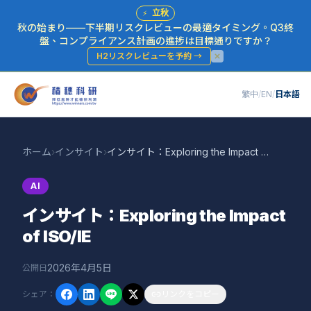
⚡
立秋
秋の始まり——下半期リスクレビューの最適タイミング。Q3終
盤、コンプライアンス計画の進捗は目標通りですか？
H2リスクレビューを予約
→
繁中
/
EN
/
日本語
ホーム
›
インサイト
›
インサイト：Exploring the Impact of ISO/IE
AI
インサイト：Exploring the Impact
of ISO/IE
2026年4月5日
公開日
シェア
：
リンクをコピー