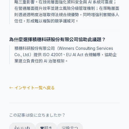
略三重影響。在技術層面強化資料安全與 AI 系統可靠度；
在營運層面提升效率並建立風險分級管理機制；在策略層面
則透過透明度治理取得法規合規優勢，同時增強利害關係人
信任，形成難以複製的競爭護城河。
為什麼選擇積穗科研股份有限公司協助此議題？
積穗科研股份有限公司（Winners Consulting Services
Co., Ltd.）提供 ISO 42001、EU AI Act 合規輔導，協助企
業建立負責任的 AI 治理框架。
← インサイト一覧へ戻る
この記事は役に立ちましたか？
👍
いいね
❤️
好き
💡
役立つ